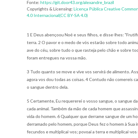
Fonte:
https://git.door43.org/alexandre_brazil
Copyrights & Licensing:
Licença Pública Creative Common
4.0 Internacional(CC BY-SA 4.0)
1 E Deus abençoou Noé e seus filhos, e disse-lhes: "Frutific
terra. 2 O pavor e o medo de vós estarão sobre todo anima
ave do céu, sobre tudo o que rasteja pelo chão e sobre to
foram entregues na vossa mão.
3 Tudo quanto se move e vive vos servirá de alimento. Ass
agora vos dou todas as coisas. 4 Contudo não comereis car
o sangue dentro dela.
5 Certamente, Eu requererei o vosso sangue, o sangue da 
cada animal. Também da mão de cada homem que assassino
vida do homem. 6 Qualquer que derrame sangue de um h
derramado pelo homem, porque Deus fez o homem à Sua i
fecundos e multiplicai-vos; povoai a terra e multiplicai-vos 