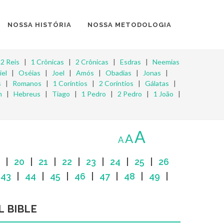
NOSSA HISTÓRIA
NOSSA METODOLOGIA
|
2 Reis
|
1 Crônicas
|
2 Crônicas
|
Esdras
|
Neemias
iel
|
Oséias
|
Joel
|
Amós
|
Obadias
|
Jonas
|
s
|
Romanos
|
1 Coríntios
|
2 Coríntios
|
Gálatas
|
m
|
Hebreus
|
Tiago
|
1 Pedro
|
2 Pedro
|
1 João
|
A
A
A
|
20
|
21
|
22
|
23
|
24
|
25
|
26
|
43
|
44
|
45
|
46
|
47
|
48
|
49
|
L BIBLE