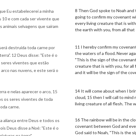
8 Then God spoke to Noah and to 
 que Eu estabelecerei a minha
going to confirm my covenant wi
s 10 e com cada ser vivente que
every living creature that is wit
os animais selvagens que saíram
the earth with you, from all that
11 I hereby confirm my covenant 
será destruída toda carne por
the waters of a flood. Never agai
terra". 12 Deus disse: "Este é o
"This is the sign of the covena
s seres viventes que estão
creature that is with you, for al
 arco nas nuvens, e este será o
and it will be the sign of the c
14 It will come about when I bri
ra e nelas aparecer o arco, 15
cloud, 15 then I will call to mi
os os seres viventes de toda
living creature of all flesh. The
toda carne.
16 The rainbow will be in the clo
da aliança entre Deus e todos os
covenant between God and every l
pois Deus disse a Noé: "Este é o
God said to Noah, "This is the 
iaturas na terra".