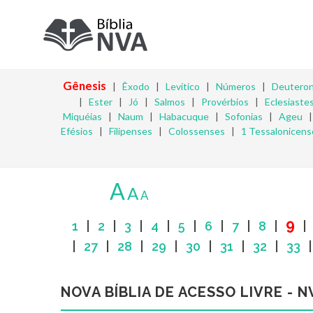
Gênesis
|
Êxodo
|
Levítico
|
Números
|
Deutero
|
Ester
|
Jó
|
Salmos
|
Provérbios
|
Eclesiaste
Miquéias
|
Naum
|
Habacuque
|
Sofonias
|
Ageu
Efésios
|
Filipenses
|
Colossenses
|
1 Tessalonicens
A
A
A
9
1
|
2
|
3
|
4
|
5
|
6
|
7
|
8
|
|
27
|
28
|
29
|
30
|
31
|
32
|
33
NOVA BÍBLIA DE ACESSO LIVRE - N