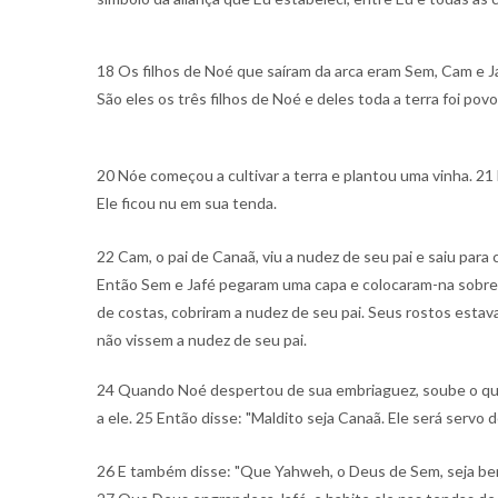
18 Os filhos de Noé que saíram da arca eram Sem, Cam e Ja
São eles os três filhos de Noé e deles toda a terra foi pov
20 Nóe começou a cultivar a terra e plantou uma vinha. 2
Ele ficou nu em sua tenda.
22 Cam, o pai de Canaã, viu a nudez de seu pai e saiu para 
Então Sem e Jafé pegaram uma capa e colocaram-na sobre
de costas, cobriram a nudez de seu pai. Seus rostos estav
não vissem a nudez de seu pai.
24 Quando Noé despertou de sua embriaguez, soube o que 
a ele. 25 Então disse: "Maldito seja Canaã. Ele será servo 
26 E também disse: "Que Yahweh, o Deus de Sem, seja ben