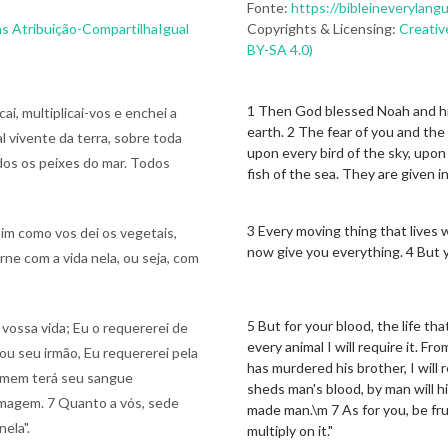
Fonte:
https://bibleineverylang
s Atribuição-CompartilhaIgual
Copyrights & Licensing:
Creativ
BY-SA 4.0)
1 Then God blessed Noah and his s
ai, multiplicai-vos e enchei a
earth. 2 The fear of you and the 
l vivente da terra, sobre toda
upon every bird of the sky, upon
dos os peixes do mar. Todos
fish of the sea. They are given i
3 Every moving thing that lives w
im como vos dei os vegetais,
now give you everything. 4 But y
ne com a vida nela, ou seja, com
5 But for your blood, the life tha
vossa vida; Eu o requererei de
every animal I will require it. F
u seu irmão, Eu requererei pela
has murdered his brother, I will
omem terá seu sangue
sheds man's blood, by man will h
magem. 7 Quanto a vós, sede
made man.\m 7 As for you, be fru
nela".
multiply on it."