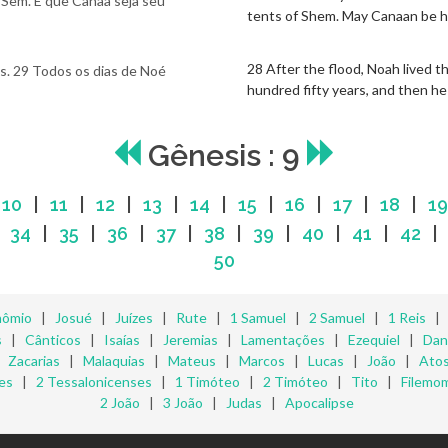
 Sem. E que Canaã seja seu
tents of Shem. May Canaan be hi
28 After the flood, Noah lived t
os. 29 Todos os dias de Noé
hundred fifty years, and then he
Gênesis : 9
|
10
|
11
|
12
|
13
|
14
|
15
|
16
|
17
|
18
|
19
|
34
|
35
|
36
|
37
|
38
|
39
|
40
|
41
|
42
50
nômio
|
Josué
|
Juízes
|
Rute
|
1 Samuel
|
2 Samuel
|
1 Reis
s
|
Cânticos
|
Isaías
|
Jeremias
|
Lamentações
|
Ezequiel
|
Dan
|
Zacarias
|
Malaquias
|
Mateus
|
Marcos
|
Lucas
|
João
|
Ato
es
|
2 Tessalonicenses
|
1 Timóteo
|
2 Timóteo
|
Tito
|
Filemo
2 João
|
3 João
|
Judas
|
Apocalipse