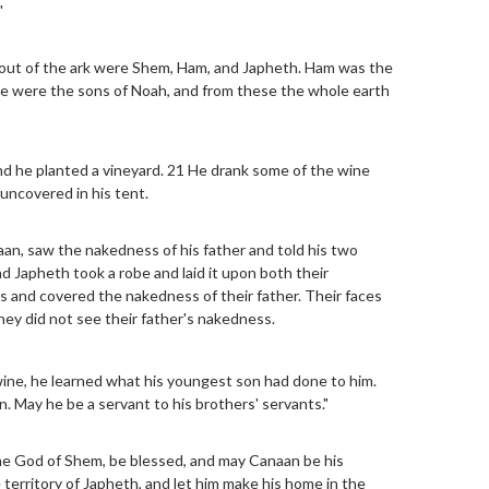
"
out of the ark were Shem, Ham, and Japheth. Ham was the
ee were the sons of Noah, and from these the whole earth
nd he planted a vineyard. 21 He drank some of the wine
uncovered in his tent.
an, saw the nakedness of his father and told his two
d Japheth took a robe and laid it upon both their
 and covered the nakedness of their father. Their faces
hey did not see their father's nakedness.
ne, he learned what his youngest son had done to him.
. May he be a servant to his brothers' servants."
he God of Shem, be blessed, and may Canaan be his
territory of Japheth, and let him make his home in the