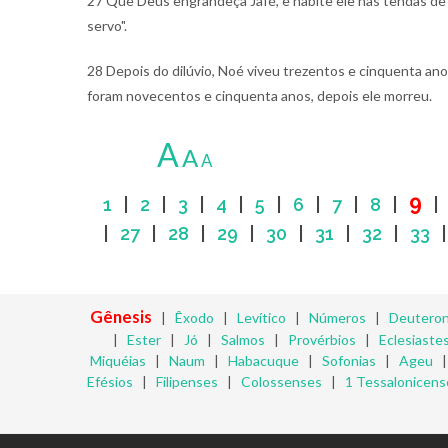
27 Que Deus engrandeça Jafé, e habite ele nas tendas de
servo".
28 Depois do dilúvio, Noé viveu trezentos e cinquenta an
foram novecentos e cinquenta anos, depois ele morreu.
A
A
A
9
1
|
2
|
3
|
4
|
5
|
6
|
7
|
8
|
|
27
|
28
|
29
|
30
|
31
|
32
|
33
Gênesis
|
Êxodo
|
Levítico
|
Números
|
Deutero
|
Ester
|
Jó
|
Salmos
|
Provérbios
|
Eclesiaste
Miquéias
|
Naum
|
Habacuque
|
Sofonias
|
Ageu
Efésios
|
Filipenses
|
Colossenses
|
1 Tessalonicens