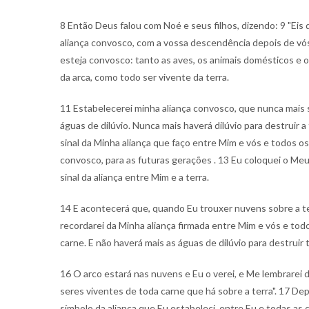
8 Então Deus falou com Noé e seus filhos, dizendo: 9 "Eis
aliança convosco, com a vossa descendência depois de vó
esteja convosco: tanto as aves, os animais domésticos e 
da arca, como todo ser vivente da terra.
11 Estabelecerei minha aliança convosco, que nunca mais 
águas de dilúvio. Nunca mais haverá dilúvio para destruir a 
sinal da Minha aliança que faço entre Mim e vós e todos o
convosco, para as futuras gerações . 13 Eu coloquei o Meu
sinal da aliança entre Mim e a terra.
14 E acontecerá que, quando Eu trouxer nuvens sobre a ter
recordarei da Minha aliança firmada entre Mim e vós e tod
carne. E não haverá mais as águas de dilúvio para destruir 
16 O arco estará nas nuvens e Eu o verei, e Me lembrarei 
seres viventes de toda carne que há sobre a terra". 17 De
símbolo da aliança que Eu estabeleci, entre Eu e todas as cr