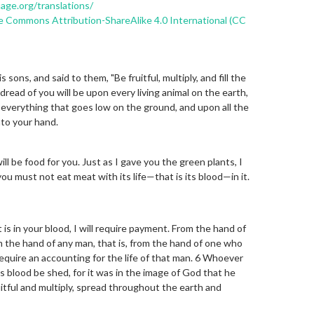
uage.org/translations/
e Commons Attribution-ShareAlike 4.0 International (CC
ons, and said to them, "Be fruitful, multiply, and fill the
dread of you will be upon every living animal on the earth,
 everything that goes low on the ground, and upon all the
nto your hand.
ill be food for you. Just as I gave you the green plants, I
ou must not eat meat with its life—that is its blood—in it.
t is in your blood, I will require payment. From the hand of
rom the hand of any man, that is, from the hand of one who
 require an accounting for the life of that man. 6 Whoever
is blood be shed, for it was in the image of God that he
itful and multiply, spread throughout the earth and