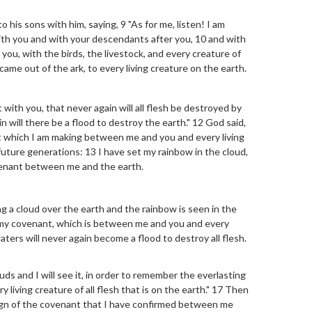
his sons with him, saying, 9 "As for me, listen! I am
th you and with your descendants after you, 10 and with
h you, with the birds, the livestock, and every creature of
 came out of the ark, to every living creature on the earth.
with you, that never again will all flesh be destroyed by
n will there be a flood to destroy the earth." 12 God said,
nt which I am making between me and you and every living
l future generations: 13 I have set my rainbow in the cloud,
ovenant between me and the earth.
ng a cloud over the earth and the rainbow is seen in the
nd my covenant, which is between me and you and every
 waters will never again become a flood to destroy all flesh.
uds and I will see it, in order to remember the everlasting
iving creature of all flesh that is on the earth." 17 Then
sign of the covenant that I have confirmed between me