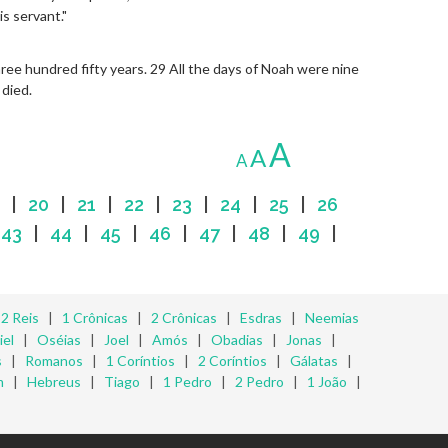
s servant."
hree hundred fifty years. 29 All the days of Noah were nine
 died.
A
A
A
|
20
|
21
|
22
|
23
|
24
|
25
|
26
|
43
|
44
|
45
|
46
|
47
|
48
|
49
|
|
2 Reis
|
1 Crônicas
|
2 Crônicas
|
Esdras
|
Neemias
iel
|
Oséias
|
Joel
|
Amós
|
Obadias
|
Jonas
|
s
|
Romanos
|
1 Coríntios
|
2 Coríntios
|
Gálatas
|
m
|
Hebreus
|
Tiago
|
1 Pedro
|
2 Pedro
|
1 João
|