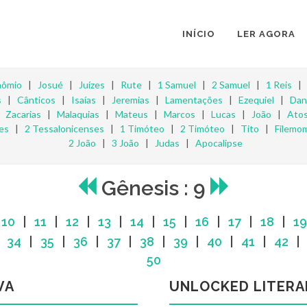
INÍCIO
LER AGORA
nômio
|
Josué
|
Juízes
|
Rute
|
1 Samuel
|
2 Samuel
|
1 Reis
s
|
Cânticos
|
Isaías
|
Jeremias
|
Lamentações
|
Ezequiel
|
Dan
|
Zacarias
|
Malaquias
|
Mateus
|
Marcos
|
Lucas
|
João
|
Ato
es
|
2 Tessalonicenses
|
1 Timóteo
|
2 Timóteo
|
Tito
|
Filemo
2 João
|
3 João
|
Judas
|
Apocalipse
Gênesis : 9
|
10
|
11
|
12
|
13
|
14
|
15
|
16
|
17
|
18
|
19
|
34
|
35
|
36
|
37
|
38
|
39
|
40
|
41
|
42
50
VA
UNLOCKED LITERA