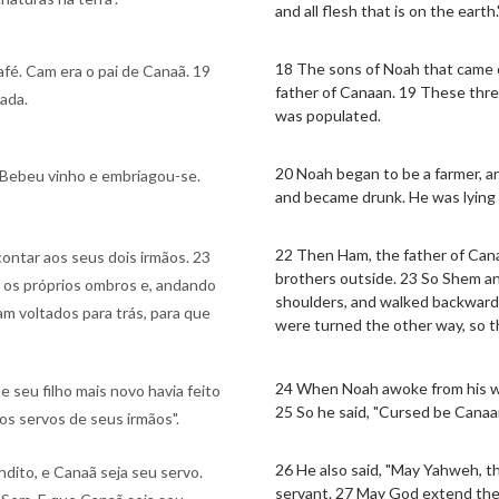
and all flesh that is on the earth.
18 The sons of Noah that came 
fé. Cam era o pai de Canaã. 19
father of Canaan. 19 These thr
oada.
was populated.
20 Noah began to be a farmer, a
1 Bebeu vinho e embriagou-se.
and became drunk. He was lying 
22 Then Ham, the father of Cana
contar aos seus dois irmãos. 23
brothers outside. 23 So Shem an
 os próprios ombros e, andando
shoulders, and walked backwards
am voltados para trás, para que
were turned the other way, so t
24 When Noah awoke from his wi
seu filho mais novo havia feito
25 So he said, "Cursed be Canaan
dos servos de seus irmãos".
26 He also said, "May Yahweh, t
dito, e Canaã seja seu servo.
servant. 27 May God extend the 