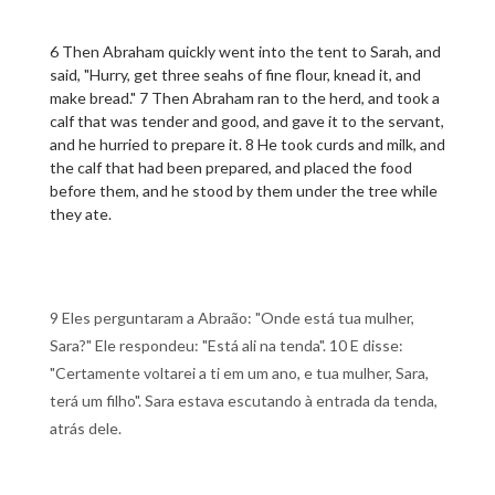
6 Then Abraham quickly went into the tent to Sarah, and
said, "Hurry, get three seahs of fine flour, knead it, and
make bread." 7 Then Abraham ran to the herd, and took a
calf that was tender and good, and gave it to the servant,
and he hurried to prepare it. 8 He took curds and milk, and
the calf that had been prepared, and placed the food
before them, and he stood by them under the tree while
they ate.
9 Eles perguntaram a Abraão: "Onde está tua mulher,
Sara?" Ele respondeu: "Está ali na tenda". 10 E disse:
"Certamente voltarei a ti em um ano, e tua mulher, Sara,
terá um filho". Sara estava escutando à entrada da tenda,
atrás dele.