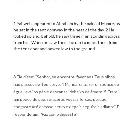
1 Yahweh appeared to Abraham by the oaks of Mamre, as
he sat in the tent doorway in the heat of the day. 2 He
looked up and, behold, he saw three men standing across
from him. When he saw them, he ran to meet them from
the tent door and bowed low to the ground.
3 Ele disse: "Senhor, se encontrei favor aos Teus olhos,
não passes de Teu servo. 4 Mandarei trazer um pouco de
água; lavai os pés e descansai debaixo da árvore. 5 Trarei
um pouco de pão; refazei as vossas forças, porque
chegaste até o vosso servo e depois seguireis adiante". E
responderam: "Faz como disseste".