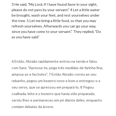
3 He said, "My Lord, if I have found favor in your sight,
please do not pass by your servant." 4 Let a little water
be brought, wash your feet, and rest yourselves under
the tree. 5 Let me bring a little food, so that you may
refresh yourselves. Afterwards you can go your way,
since you have come to your servant." They replied, "Do
as you have said."
6 Então, Abraão rapidamente entrou na tenda e falou
com Sara: "Apressa-te, pega três medidas de farinha fina,
amassa-as e faz bolos". 7 Então Abraão correu ao seu
rebanho, pegou um bezerro novo e bom e entregou-o a
seu servo, que se apressou em prepará-lo. 8 Pegou
coalhada, leite e o bezerro que havia sido preparado,
serviu-lhes e permaneceu em pé diante deles, enquanto
comiam debaixo da árvore.