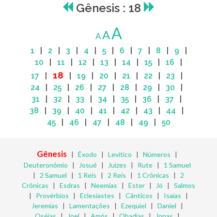
Gênesis : 18
A
A
A
1
|
2
|
3
|
4
|
5
|
6
|
7
|
8
|
9
|
10
|
11
|
12
|
13
|
14
|
15
|
16
|
18
17
|
|
19
|
20
|
21
|
22
|
23
|
24
|
25
|
26
|
27
|
28
|
29
|
30
|
31
|
32
|
33
|
34
|
35
|
36
|
37
|
38
|
39
|
40
|
41
|
42
|
43
|
44
|
45
|
46
|
47
|
48
|
49
|
50
Gênesis
|
Êxodo
|
Levítico
|
Números
|
Deuteronômio
|
Josué
|
Juízes
|
Rute
|
1 Samuel
|
2 Samuel
|
1 Reis
|
2 Reis
|
1 Crônicas
|
2
Crônicas
|
Esdras
|
Neemias
|
Ester
|
Jó
|
Salmos
|
Provérbios
|
Eclesiastes
|
Cânticos
|
Isaías
|
Jeremias
|
Lamentações
|
Ezequiel
|
Daniel
|
Oséias
|
Joel
|
Amós
|
Obadias
|
Jonas
|