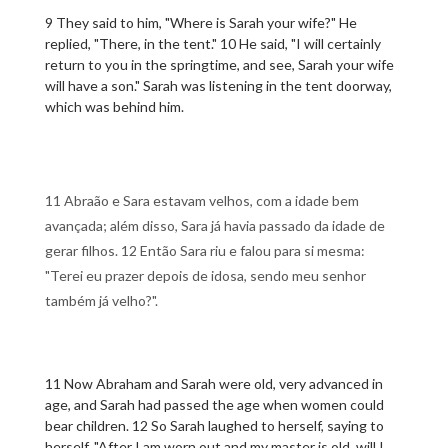
9 They said to him, "Where is Sarah your wife?" He
replied, "There, in the tent." 10 He said, "I will certainly
return to you in the springtime, and see, Sarah your wife
will have a son." Sarah was listening in the tent doorway,
which was behind him.
11 Abraão e Sara estavam velhos, com a idade bem
avançada; além disso, Sara já havia passado da idade de
gerar filhos. 12 Então Sara riu e falou para si mesma:
"Terei eu prazer depois de idosa, sendo meu senhor
também já velho?".
11 Now Abraham and Sarah were old, very advanced in
age, and Sarah had passed the age when women could
bear children. 12 So Sarah laughed to herself, saying to
herself, "After I am worn out and my master is old, will I