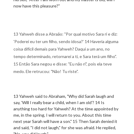
now have this pleasure?"
13 Yahweh disse a Abraão: "Por qual motivo Sara ri e diz:
'Poderei eu ter um filho, sendo idosa?' 14 Haveria alguma
coisa difícil demais para Yahweh? Daqui a um ano, no
tempo determinado, retornarei a ti, e Sara terá um filho".
15 Então Sara negou e disse: "Eu não ri", pois ela teve
medo. Ele retrucou: "Não! Tu riste".
13 Yahweh said to Abraham, "Why did Sarah laugh and
say, 'Will I really bear a child, when I am old'? 14 Is
anything too hard for Yahweh? At the time appointed by
me, in the spring, I will return to you. About this time
next year Sarah will have a son." 15 Then Sarah denied it
and said, "I did not laugh," for she was afraid. He replied,
"No, you did laugh."