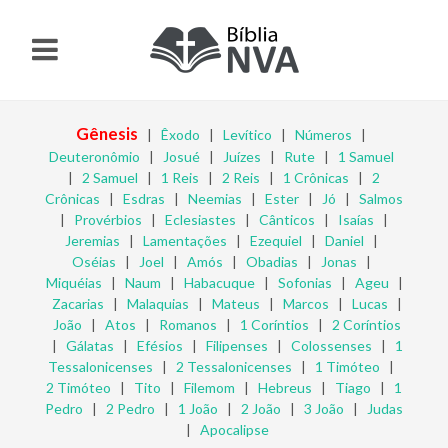
Gênesis
|
Êxodo
|
Levítico
|
Números
|
Deuteronômio
|
Josué
|
Juízes
|
Rute
|
1 Samuel
|
2 Samuel
|
1 Reis
|
2 Reis
|
1 Crônicas
|
2
Crônicas
|
Esdras
|
Neemias
|
Ester
|
Jó
|
Salmos
|
Provérbios
|
Eclesiastes
|
Cânticos
|
Isaías
|
Jeremias
|
Lamentações
|
Ezequiel
|
Daniel
|
Oséias
|
Joel
|
Amós
|
Obadias
|
Jonas
|
Miquéias
|
Naum
|
Habacuque
|
Sofonias
|
Ageu
|
Zacarias
|
Malaquias
|
Mateus
|
Marcos
|
Lucas
|
João
|
Atos
|
Romanos
|
1 Coríntios
|
2 Coríntios
|
Gálatas
|
Efésios
|
Filipenses
|
Colossenses
|
1
Tessalonicenses
|
2 Tessalonicenses
|
1 Timóteo
|
2 Timóteo
|
Tito
|
Filemom
|
Hebreus
|
Tiago
|
1
Pedro
|
2 Pedro
|
1 João
|
2 João
|
3 João
|
Judas
|
Apocalipse