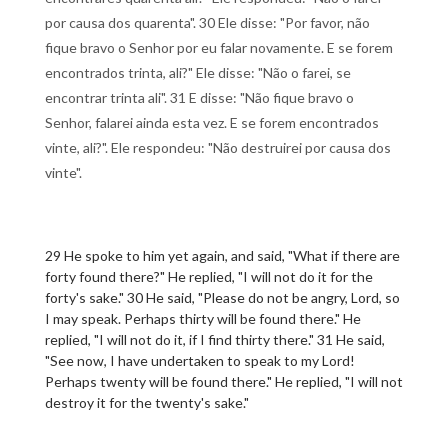
por causa dos quarenta". 30 Ele disse: "Por favor, não
fique bravo o Senhor por eu falar novamente. E se forem
encontrados trinta, ali?" Ele disse: "Não o farei, se
encontrar trinta ali". 31 E disse: "Não fique bravo o
Senhor, falarei ainda esta vez. E se forem encontrados
vinte, ali?". Ele respondeu: "Não destruirei por causa dos
vinte".
29 He spoke to him yet again, and said, "What if there are
forty found there?" He replied, "I will not do it for the
forty's sake." 30 He said, "Please do not be angry, Lord, so
I may speak. Perhaps thirty will be found there." He
replied, "I will not do it, if I find thirty there." 31 He said,
"See now, I have undertaken to speak to my Lord!
Perhaps twenty will be found there." He replied, "I will not
destroy it for the twenty's sake."