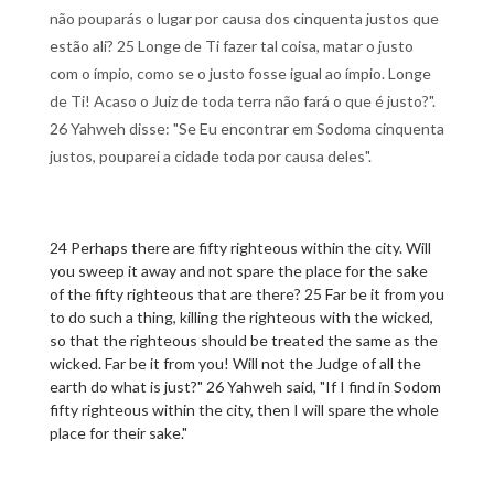
não pouparás o lugar por causa dos cinquenta justos que
estão ali? 25 Longe de Ti fazer tal coisa, matar o justo
com o ímpio, como se o justo fosse igual ao ímpio. Longe
de Ti! Acaso o Juiz de toda terra não fará o que é justo?".
26 Yahweh disse: "Se Eu encontrar em Sodoma cinquenta
justos, pouparei a cidade toda por causa deles".
24 Perhaps there are fifty righteous within the city. Will
you sweep it away and not spare the place for the sake
of the fifty righteous that are there? 25 Far be it from you
to do such a thing, killing the righteous with the wicked,
so that the righteous should be treated the same as the
wicked. Far be it from you! Will not the Judge of all the
earth do what is just?" 26 Yahweh said, "If I find in Sodom
fifty righteous within the city, then I will spare the whole
place for their sake."