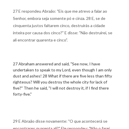
27 E respondeu Abraão: "Eis que me atrevo a falar ao
Senhor, embora seja somente pó e cinza. 28 E, se de
cinquenta justos faltarem cinco, destruirás a cidade
inteira por causa dos cinco?" E disse: "Não destruirei, se
ali encontrar quarenta e cinco".
27 Abraham answered and said, "See now, I have
undertaken to speak to my Lord, even though I am only
dust and ashes! 28 What if there are five less than fifty
righteous? Will you destroy the whole city for lack of
five?" Then he said, "I will not destroy it, if I find there
forty-five."
29 E Abraão disse novamente: "O que acontecerá se
encontrares quarenta ali?" Ele respondeu: "Não o farei