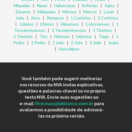
Miquéias
|
Naum
|
Habacuque
|
Sofonias
|
Ageu
|
Zacarias
|
Malaquias
|
Mateus
|
Marcos
|
Lucas
|
João
|
Atos
|
Romanos
|
1 Coríntios
|
2 Coríntios
|
Gálatas
|
Efésios
|
Filipenses
|
Colossenses
|
1
Tessalonicenses
|
2 Tessalonicenses
|
1 Timóteo
|
2 Timóteo
|
Tito
|
Filemom
|
Hebreus
|
Tiago
|
1
Pedro
|
2 Pedro
|
1 João
|
2 João
|
3 João
|
Judas
|
Apocalipse
Você também pode sugerir melhorias
nos recursos da NVA (notas explicativas,
questões e palavras-chave) ou no próprio
texto NVA. Envie suas sugestões ao
e-mail
revisao@biblianva.com.br
para
avaliarmos a possibilidade de adicioná-
las na próxima versão.