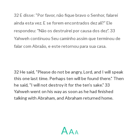
32 E disse: "Por favor, não fique bravo o Senhor, falarei
ainda esta vez. E se forem encontrados dez ali?" Ele
respondeu: "Não os destruirei por causa dos dez". 33
Yahweh continuou Seu caminho assim que terminou de
falar com Abraão, e este retornou para sua casa.
32 He said, "Please do not be angry, Lord, and I will speak
this one last time. Perhaps ten will be found there." Then
he said, "I will not destroy it for the ten's sake." 33
Yahweh went on his way as soon as he had finished
talking with Abraham, and Abraham returned home.
A
A
A