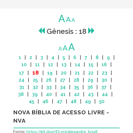
A
A
A
Gênesis : 18
A
A
A
1
|
2
|
3
|
4
|
5
|
6
|
7
|
8
|
9
|
10
|
11
|
12
|
13
|
14
|
15
|
16
|
18
17
|
|
19
|
20
|
21
|
22
|
23
|
24
|
25
|
26
|
27
|
28
|
29
|
30
|
31
|
32
|
33
|
34
|
35
|
36
|
37
|
38
|
39
|
40
|
41
|
42
|
43
|
44
|
45
|
46
|
47
|
48
|
49
|
50
NOVA BÍBLIA DE ACESSO LIVRE -
NVA
Fonte:
https://git.door43.org/alexandre_brazil