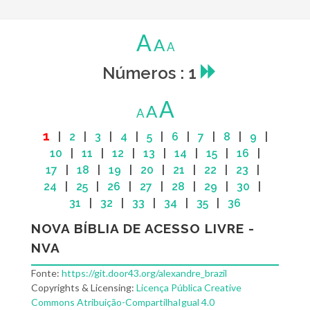
A
A
A
Números : 1
A
A
A
1
|
2
|
3
|
4
|
5
|
6
|
7
|
8
|
9
|
10
|
11
|
12
|
13
|
14
|
15
|
16
|
17
|
18
|
19
|
20
|
21
|
22
|
23
|
24
|
25
|
26
|
27
|
28
|
29
|
30
|
31
|
32
|
33
|
34
|
35
|
36
NOVA BÍBLIA DE ACESSO LIVRE -
NVA
Fonte:
https://git.door43.org/alexandre_brazil
Copyrights & Licensing:
Licença Pública Creative
Commons Atribuição-CompartilhaIgual 4.0