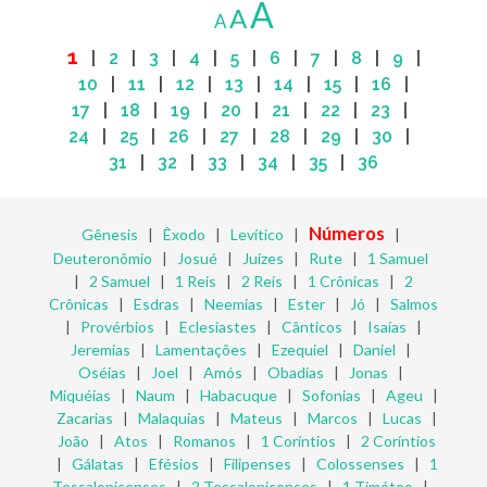
A
A
A
1
|
2
|
3
|
4
|
5
|
6
|
7
|
8
|
9
|
10
|
11
|
12
|
13
|
14
|
15
|
16
|
17
|
18
|
19
|
20
|
21
|
22
|
23
|
24
|
25
|
26
|
27
|
28
|
29
|
30
|
31
|
32
|
33
|
34
|
35
|
36
Números
Gênesis
|
Êxodo
|
Levítico
|
|
Deuteronômio
|
Josué
|
Juízes
|
Rute
|
1 Samuel
|
2 Samuel
|
1 Reis
|
2 Reis
|
1 Crônicas
|
2
Crônicas
|
Esdras
|
Neemias
|
Ester
|
Jó
|
Salmos
|
Provérbios
|
Eclesiastes
|
Cânticos
|
Isaías
|
Jeremias
|
Lamentações
|
Ezequiel
|
Daniel
|
Oséias
|
Joel
|
Amós
|
Obadias
|
Jonas
|
Miquéias
|
Naum
|
Habacuque
|
Sofonias
|
Ageu
|
Zacarias
|
Malaquias
|
Mateus
|
Marcos
|
Lucas
|
João
|
Atos
|
Romanos
|
1 Coríntios
|
2 Coríntios
|
Gálatas
|
Efésios
|
Filipenses
|
Colossenses
|
1
Tessalonicenses
|
2 Tessalonicenses
|
1 Timóteo
|