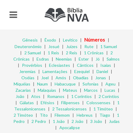
Números
Gênesis
|
Êxodo
|
Levítico
|
|
Deuteronômio
|
Josué
|
Juízes
|
Rute
|
1 Samuel
|
2 Samuel
|
1 Reis
|
2 Reis
|
1 Crônicas
|
2
Crônicas
|
Esdras
|
Neemias
|
Ester
|
Jó
|
Salmos
|
Provérbios
|
Eclesiastes
|
Cânticos
|
Isaías
|
Jeremias
|
Lamentações
|
Ezequiel
|
Daniel
|
Oséias
|
Joel
|
Amós
|
Obadias
|
Jonas
|
Miquéias
|
Naum
|
Habacuque
|
Sofonias
|
Ageu
|
Zacarias
|
Malaquias
|
Mateus
|
Marcos
|
Lucas
|
João
|
Atos
|
Romanos
|
1 Coríntios
|
2 Coríntios
|
Gálatas
|
Efésios
|
Filipenses
|
Colossenses
|
1
Tessalonicenses
|
2 Tessalonicenses
|
1 Timóteo
|
2 Timóteo
|
Tito
|
Filemom
|
Hebreus
|
Tiago
|
1
Pedro
|
2 Pedro
|
1 João
|
2 João
|
3 João
|
Judas
|
Apocalipse