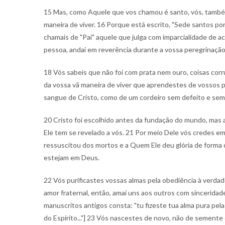
15 Mas, como Aquele que vos chamou é santo, vós, també
maneira de viver. 16 Porque está escrito, "Sede santos po
chamais de "Pai" aquele que julga com imparcialidade de a
pessoa, andai em reverência durante a vossa peregrinação
18 Vós sabeis que não foi com prata nem ouro, coisas corr
da vossa vã maneira de viver que aprendestes de vossos p
sangue de Cristo, como de um cordeiro sem defeito e se
20 Cristo foi escolhido antes da fundação do mundo, mas
Ele tem se revelado a vós. 21 Por meio Dele vós credes 
ressuscitou dos mortos e a Quem Ele deu glória de forma 
estejam em Deus.
22 Vós purificastes vossas almas pela obediência à verda
amor fraternal, então, amai uns aos outros com sinceridad
manuscritos antigos consta: "tu fizeste tua alma pura pel
do Espírito..."] 23 Vós nascestes de novo, não de semente