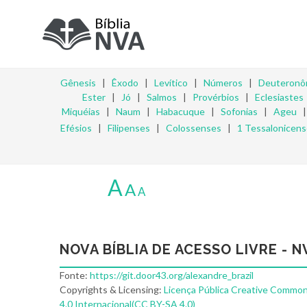
Gênesis
|
Êxodo
|
Levítico
|
Números
|
Deuteronô
Ester
|
Jó
|
Salmos
|
Provérbios
|
Eclesiastes
Miquéias
|
Naum
|
Habacuque
|
Sofonias
|
Ageu
Efésios
|
Filipenses
|
Colossenses
|
1 Tessalonicen
A
A
A
NOVA BÍBLIA DE ACESSO LIVRE - N
Fonte:
https://git.door43.org/alexandre_brazil
Copyrights & Licensing:
Licença Pública Creative Common
4.0 Internacional(CC BY-SA 4.0)