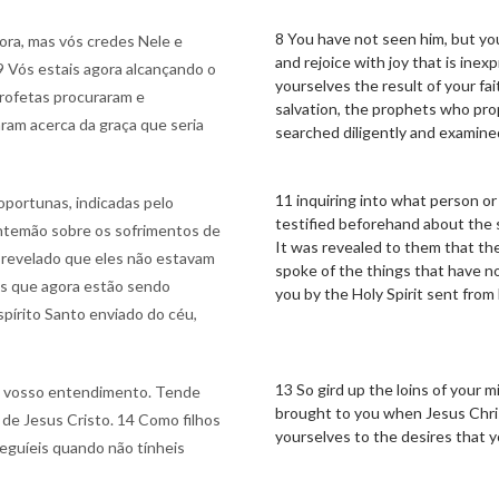
8 You have not seen him, but you
ora, mas vós credes Nele e
and rejoice with joy that is inexp
 9 Vós estais agora alcançando o
yourselves the result of your fai
profetas procuraram e
salvation, the prophets who pro
ram acerca da graça que seria
searched diligently and examined
11 inquiring into what person or
oportunas, indicadas pelo
testified beforehand about the s
antemão sobre os sofrimentos de
It was revealed to them that th
oi revelado que eles não estavam
spoke of the things that have 
as que agora estão sendo
you by the Holy Spirit sent fro
pírito Santo enviado do céu,
13 So gird up the loins of your m
 no vosso entendimento. Tende
brought to you when Jesus Chris
 de Jesus Cristo. 14 Como filhos
yourselves to the desires that 
eguíeis quando não tínheis