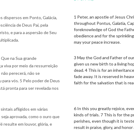
1 Peter, an apostle of Jesus Chr
os dispersos em Ponto, Galácia,
throughout Pontus, Galatia, Capp
esciência de Deus Pai, pela
foreknowledge of God the Father,
risto, e para a aspersão de Seu
obedience and for the sprinkling
ltiplicada.
may your peace increase.
3 May the God and Father of our 
. Que na Sua grande
given us new birth to a living h
a viva por meio da ressurreição
dead. 4 This is for an inheritance
 não perecerá, não se
fade away. It is reserved in he
u para vós. 5 Pelo poder de Deus
faith for the salvation that is re
stá pronta para ser revelada nos
6 In this you greatly rejoice, eve
sintais afligidos em várias
kinds of trials. 7 This is for the
, seja aprovada, como o ouro que
perishes, even though it is teste
 resulte em louvor, glória, e
result in praise, glory, and honor