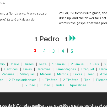
eus.
24 For, "All flesh is like grass, a
mo a flor da erva. A erva seca e
dries up, and the flower falls of
re". Esta é a Palavra do
word is the gospel that was pre
1 Pedro : 1
1
|
2
|
3
|
4
|
5
mio
|
Josué
|
Juízes
|
Rute
|
1 Samuel
|
2 Samuel
|
1 Reis
|
2
|
Cânticos
|
Isaías
|
Jeremias
|
Lamentações
|
Ezequiel
|
Danie
|
Zacarias
|
Malaquias
|
Mateus
|
Marcos
|
Lucas
|
João
|
Ato
ses
|
2 Tessalonicenses
|
1 Timóteo
|
2 Timóteo
|
Tito
|
Filemo
|
2 João
|
3 João
|
Judas
|
Apocalipse
os da NVA (notas explicativas, questões e palavras-chave) ou 