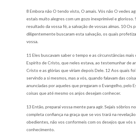
8 Embora não O tendo visto, O amais. Vós não O vedes ag
estais muito alegres com um gozo inexprimível e glorioso.
resultado da vossa fé, a salvação de vossas almas. 10 Os 
diligentemente buscaram esta salvação, os quais profetiza
vossa.
11 Eles buscavam saber o tempo e as circunstâncias mais 
Espírito de Cristo, que neles estava, ao testemunhar de 
Cristo e as glórias que viriam depois Dele. 12 Aos quais f
servindo a si mesmos, mas a vós, quando falavam das cois
anunciadas por aqueles que pregaram o Evangelho, pelo Es
coisas que até mesmo os anjos desejam conhecer.
13 Então, preparai vossa mente para agir. Sejais sóbrios
completa confiança na graça que se vos trará na revelação
obedientes, não vos conformeis com os desejos que vós s
conhecimento.