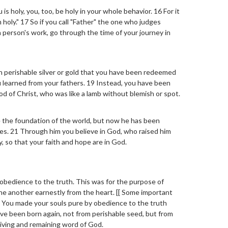
is holy, you, too, be holy in your whole behavior. 16 For it
m holy." 17 So if you call "Father" the one who judges
h person's work, go through the time of your journey in
h perishable silver or gold that you have been redeemed
u learned from your fathers. 19 Instead, you have been
d of Christ, who was like a lamb without blemish or spot.
 the foundation of the world, but now he has been
mes. 21 Through him you believe in God, who raised him
, so that your faith and hope are in God.
obedience to the truth. This was for the purpose of
one another earnestly from the heart. [[ Some important
" You made your souls pure by obedience to the truth
have been born again, not from perishable seed, but from
living and remaining word of God.