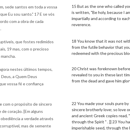
15 But as the one who called you 
m, sede santos em toda a vossa
is written, "Be holy, because I a
rque Eu sou santo." 17 E se vós
impartially and according to eac
cordo com a obra de cada
reverence.
.
18 You know that it was not wit
uptíveis, que fostes redimidos
from the futile behavior that yo
ais, 19 mas, com o precioso
redeemed with the precious bloo
m mancha.
20 Christ was foreknown before
 agora nestes últimos tempos,
revealed to you in these last ti
em Deus, a Quem Deus
from the dead and gave him glory
que vossa fé e confiança
22 You made your souls pure by 
de com o propósito de sincero
sincere brotherly love; so love 
e de coração. [Em alguns
and ancient Greek copies read, 
a obediência a verdade através
through the Spirit " . ]] 23 You 
 corruptível, mas de semente
imperishable seed, through the 