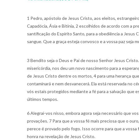
1 Pedro, apóstolo de Jesus Cristo, aos eleitos, estrangeir
Capadócia, Ásia e Bitínia, 2 escolhidos de acordo com a pr
santificação do Espírito Santo, para a obediência a Jesus C
sangue. Que a graça esteja convosco e a vossa paz seja mu
3 Bendito seja o Deus e Pai de nosso Senhor Jesus Cristo
misericórdia, nos deu um novo nascimento para a esperanç
de Jesus Cristo dentre os mortos, 4 para uma herança que
contaminará e nem desvanecerá. Ela está reservada no cé
vós estais protegidos mediante a fé para a salvação que e
últimos tempos.
6 Alegrai-vos nisso, embora agora seja necessário que vos 
provações. 7 Para que a vossa fé mais preciosa que o ouro
perece é provado pelo fogo. Isso ocorre para que a vossa fé
honra na revelação de Jesus Cristo.