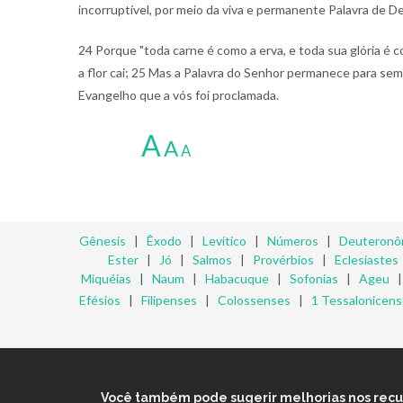
incorruptível, por meio da viva e permanente Palavra de D
24 Porque "toda carne é como a erva, e toda sua glória é co
a flor cai; 25 Mas a Palavra do Senhor permanece para semp
Evangelho que a vós foi proclamada.
A
A
A
Gênesis
|
Êxodo
|
Levítico
|
Números
|
Deuteronô
Ester
|
Jó
|
Salmos
|
Provérbios
|
Eclesiastes
Miquéias
|
Naum
|
Habacuque
|
Sofonias
|
Ageu
Efésios
|
Filipenses
|
Colossenses
|
1 Tessalonicen
Você também pode sugerir melhorias nos recurs