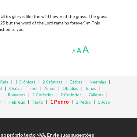
nd all its glory is like the wild flower of the grass. The grass
f, 25 but the word of the Lord remains forever."\m This
ached to you.
A
A
A
 Reis
|
1 Crônicas
|
2 Crônicas
|
Esdras
|
Neemias
|
l
|
Oséias
|
Joel
|
Amós
|
Obadias
|
Jonas
|
s
|
Romanos
|
1 Coríntios
|
2 Coríntios
|
Gálatas
|
1 Pedro
m
|
Hebreus
|
Tiago
|
|
2 Pedro
|
1 João
no próprio texto NVA. Envie suas sugestões