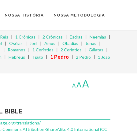
NOSSA HISTÓRIA
NOSSA METODOLOGIA
 Reis
|
1 Crônicas
|
2 Crônicas
|
Esdras
|
Neemias
|
l
|
Oséias
|
Joel
|
Amós
|
Obadias
|
Jonas
|
s
|
Romanos
|
1 Coríntios
|
2 Coríntios
|
Gálatas
|
1 Pedro
m
|
Hebreus
|
Tiago
|
|
2 Pedro
|
1 João
A
A
A
L BIBLE
uage.org/translations/
e Commons Attribution-ShareAlike 4.0 International (CC