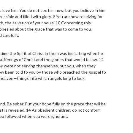
 love him. You do not see him now, but you believe in him
ressible and filled with glory. 9 You are now receiving for
th, the salvation of your souls. 10 Concerning this
phesied about the grace that was to come to you,
 carefully,
 time the Spirit of Christ in them was indicating when he
ufferings of Christ and the glories that would follow. 12
ey were not serving themselves, but you, when they
now been told to you by those who preached the gospel to
m heaven—things into which angels long to look.
ind. Be sober. Put your hope fully on the grace that will be
t is revealed. 14 As obedient children, do not conform
you followed when you were ignorant.