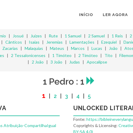
INÍCIO
LER AGORA
mio
|
Josué
|
Juízes
|
Rute
|
1 Samuel
|
2 Samuel
|
1 Reis
|
2
|
Cânticos
|
Isaías
|
Jeremias
|
Lamentações
|
Ezequiel
|
Danie
|
Zacarias
|
Malaquias
|
Mateus
|
Marcos
|
Lucas
|
João
|
Ato
ses
|
2 Tessalonicenses
|
1 Timóteo
|
2 Timóteo
|
Tito
|
Filemo
|
2 João
|
3 João
|
Judas
|
Apocalipse
1 Pedro : 1
1
|
2
|
3
|
4
|
5
VA
UNLOCKED LITERA
Fonte:
https://bibleineverylang
s Atribuição-CompartilhaIgual
Copyrights & Licensing:
Creativ
BY-SA 4.0)