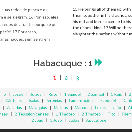
15 He brings all of them up with
 suas redes de pesca e os
them together in his dragnet; so
m e se alegram. 16 Por isso, eles
his net and burns incense to his d
s redes de arrasto, porque é por
the richest kind. 17 Will he ther
pécie! 17 Por acaso,
slaughter the nations without 
rar as nações, sem sentirem
Habacuque : 1
1
|
2
|
3
mio
|
Josué
|
Juízes
|
Rute
|
1 Samuel
|
2 Samuel
|
1 Reis
|
2
|
Cânticos
|
Isaías
|
Jeremias
|
Lamentações
|
Ezequiel
|
Danie
|
Zacarias
|
Malaquias
|
Mateus
|
Marcos
|
Lucas
|
João
|
A
nses
|
2 Tessalonicenses
|
1 Timóteo
|
2 Timóteo
|
Tito
|
File
|
2 João
|
3 João
|
Judas
|
Apocalipse