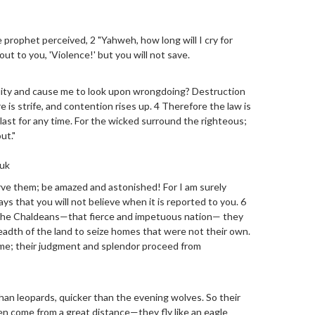
prophet perceived, 2 "Yahweh, how long will I cry for
 out to you, 'Violence!' but you will not save.
ity and cause me to look upon wrongdoing? Destruction
 is strife, and contention rises up. 4 Therefore the law is
last for any time. For the wicked surround the righteous;
ut."
kuk
rve them; be amazed and astonished! For I am surely
ys that you will not believe when it is reported to you. 6
p the Chaldeans—that fierce and impetuous nation— they
adth of the land to seize homes that were not their own.
ome; their judgment and splendor proceed from
than leopards, quicker than the evening wolves. So their
n come from a great distance—they fly like an eagle