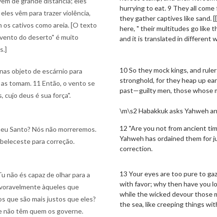
vêm de grande distância; eles
hurrying to eat. 9 They all come 
les vêm para trazer violência,
they gather captives like sand. 
 os cativos como areia. [O texto
here, " their multitudes go like t
 vento do deserto" é muito
and it is translated in different 
s.]
10 So they mock kings, and ruler
nas objeto de escárnio para
stronghold, for they heap up eart
e as tomam. 11 Então, o vento se
past—guilty men, those whose mi
cujo deus é sua força".
\m\s2 Habakkuk asks Yahweh an
12 "Are you not from ancient ti
meu Santo? Nós não morreremos.
Yahweh has ordained them for j
beleceste para correção.
correction.
13 Your eyes are too pure to gaz
u não és capaz de olhar para a
with favor; why then have you l
favoravelmente àqueles que
while the wicked devour those m
s que são mais justos que eles?
the sea, like creeping things wit
e não têm quem os governe.