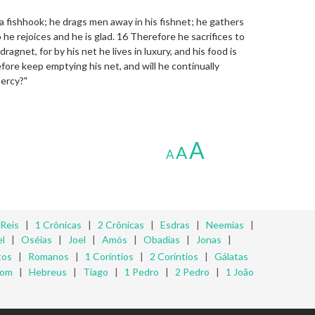
 a fishhook; he drags men away in his fishnet; he gathers
 he rejoices and he is glad. 16 Therefore he sacrifices to
ragnet, for by his net he lives in luxury, and his food is
efore keep emptying his net, and will he continually
mercy?"
A
A
A
 Reis
|
1 Crônicas
|
2 Crônicas
|
Esdras
|
Neemias
|
l
|
Oséias
|
Joel
|
Amós
|
Obadias
|
Jonas
|
tos
|
Romanos
|
1 Coríntios
|
2 Coríntios
|
Gálatas
mom
|
Hebreus
|
Tiago
|
1 Pedro
|
2 Pedro
|
1 João