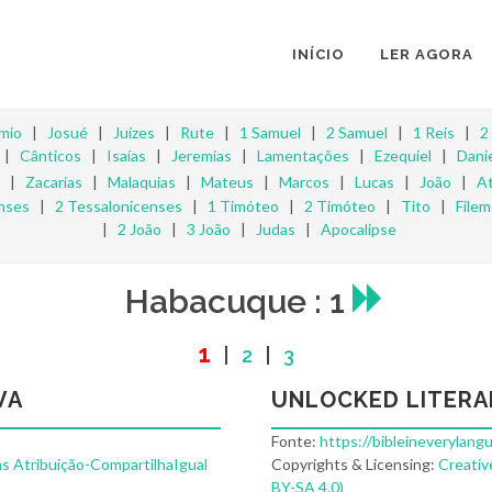
INÍCIO
LER AGORA
mio
|
Josué
|
Juízes
|
Rute
|
1 Samuel
|
2 Samuel
|
1 Reis
|
2
|
Cânticos
|
Isaías
|
Jeremias
|
Lamentações
|
Ezequiel
|
Danie
|
Zacarias
|
Malaquias
|
Mateus
|
Marcos
|
Lucas
|
João
|
A
nses
|
2 Tessalonicenses
|
1 Timóteo
|
2 Timóteo
|
Tito
|
File
|
2 João
|
3 João
|
Judas
|
Apocalipse
Habacuque : 1
1
|
2
|
3
VA
UNLOCKED LITERA
Fonte:
https://bibleineverylang
s Atribuição-CompartilhaIgual
Copyrights & Licensing:
Creativ
BY-SA 4.0)