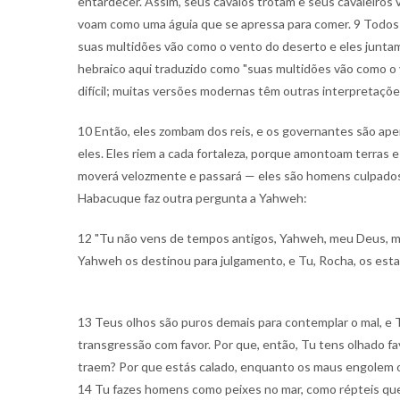
entardecer. Assim, seus cavalos trotam e seus cavaleiros 
voam como uma águia que se apressa para comer. 9 Todos e
suas multidões vão como o vento do deserto e eles juntam
hebraico aqui traduzido como "suas multidões vão como o
difícil; muitas versões modernas têm outras interpretaçõe
10 Então, eles zombam dos reis, e os governantes são ape
eles. Eles riem a cada fortaleza, porque amontoam terras 
moverá velozmente e passará — eles são homens culpados, 
Habacuque faz outra pergunta a Yahweh:
12 "Tu não vens de tempos antigos, Yahweh, meu Deus, 
Yahweh os destinou para julgamento, e Tu, Rocha, os esta
13 Teus olhos são puros demais para contemplar o mal, e T
transgressão com favor. Por que, então, Tu tens olhado 
traem? Por que estás calado, enquanto os maus engolem o
14 Tu fazes homens como peixes no mar, como répteis qu