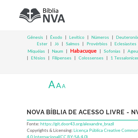
Gênesis
|
Êxodo
|
Levítico
|
Números
|
Deuteronô
Ester
|
Jó
|
Salmos
|
Provérbios
|
Eclesiastes
Habacuque
Miquéias
|
Naum
|
|
Sofonias
|
Ageu
|
Efésios
|
Filipenses
|
Colossenses
|
1 Tessalonice
A
A
A
NOVA BÍBLIA DE ACESSO LIVRE - N
Fonte:
https://git.door43.org/alexandre_brazil
Copyrights & Licensing:
Licença Pública Creative Common
4.0 Internacional(CC BY-SA 4.0)