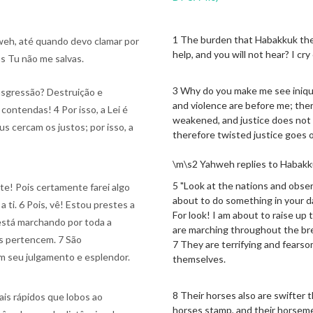
1 The burden that Habakkuk the 
eh, até quando devo clamar por
help, and you will not hear? I cry
as Tu não me salvas.
3 Why do you make me see iniqu
ansgressão? Destruição e
and violence are before me; there
contendas! 4 Por isso, a Lei é
weakened, and justice does not 
s cercam os justos; por isso, a
therefore twisted justice goes o
\m\s2 Yahweh replies to Habak
5 "Look at the nations and obse
te! Pois certamente farei algo
about to do something in your da
 ti. 6 Pois, vê! Estou prestes a
For look! I am about to raise u
 está marchando por toda a
are marching throughout the bre
es pertencem. 7 São
7 They are terrifying and fears
 seu julgamento e esplendor.
themselves.
8 Their horses also are swifter 
is rápidos que lobos ao
horses stamp, and their horseme