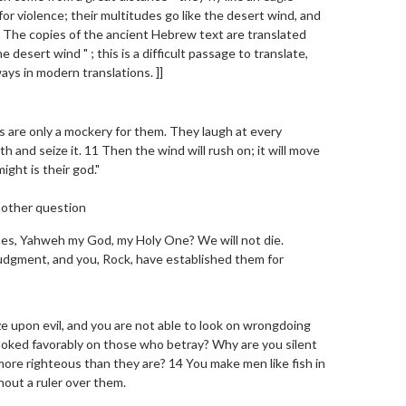
for violence; their multitudes go like the desert wind, and
[[ The copies of the ancient Hebrew text are translated
he desert wind " ; this is a difficult passage to translate,
ways in modern translations. ]]
s are only a mockery for them. They laugh at every
h and seize it. 11 Then the wind will rush on; it will move
ght is their god."
other question
mes, Yahweh my God, my Holy One? We will not die.
udgment, and you, Rock, have established them for
e upon evil, and you are not able to look on wrongdoing
ooked favorably on those who betray? Why are you silent
ore righteous than they are? 14 You make men like fish in
hout a ruler over them.