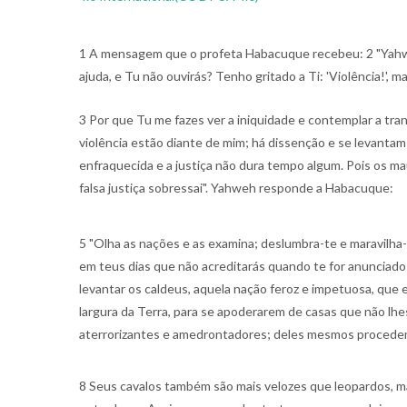
1 A mensagem que o profeta Habacuque recebeu: 2 "Yahw
ajuda, e Tu não ouvirás? Tenho gritado a Ti: 'Violência!', m
3 Por que Tu me fazes ver a iniquidade e contemplar a tr
violência estão diante de mim; há dissenção e se levantam 
enfraquecida e a justiça não dura tempo algum. Pois os mau
falsa justiça sobressai". Yahweh responde a Habacuque:
5 "Olha as nações e as examina; deslumbra-te e maravilha-
em teus dias que não acreditarás quando te for anunciado a
levantar os caldeus, aquela nação feroz e impetuosa, que
largura da Terra, para se apoderarem de casas que não lh
aterrorizantes e amedrontadores; deles mesmos procedem
8 Seus cavalos também são mais velozes que leopardos, ma