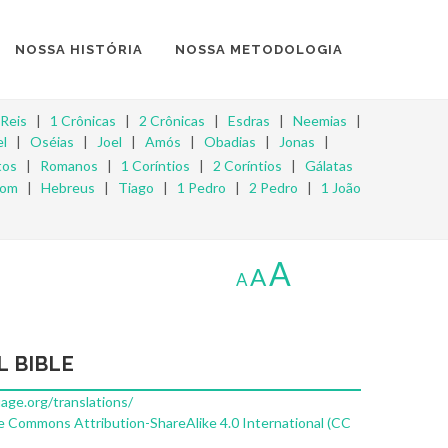
NOSSA HISTÓRIA
NOSSA METODOLOGIA
 Reis
|
1 Crônicas
|
2 Crônicas
|
Esdras
|
Neemias
|
l
|
Oséias
|
Joel
|
Amós
|
Obadias
|
Jonas
|
tos
|
Romanos
|
1 Coríntios
|
2 Coríntios
|
Gálatas
mom
|
Hebreus
|
Tiago
|
1 Pedro
|
2 Pedro
|
1 João
A
A
A
L BIBLE
uage.org/translations/
e Commons Attribution-ShareAlike 4.0 International (CC