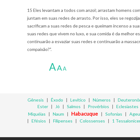
15 Eles levantam a todos com anzol; arrastam homens com
juntam em suas redes de arrasto. Por isso, eles se regozija
sacrificam a suas redes de pesca e queimam incenso a sua
suas redes que vivem no luxo, e sua comida é da melhor es
continuarão a esvaziar suas redes e continuarão a massac
compaixão?".
A
A
A
Gênesis
|
Êxodo
|
Levítico
|
Números
|
Deuteronô
Ester
|
Jó
|
Salmos
|
Provérbios
|
Eclesiastes
Habacuque
Miquéias
|
Naum
|
|
Sofonias
|
Ageu
|
Efésios
|
Filipenses
|
Colossenses
|
1 Tessalonice