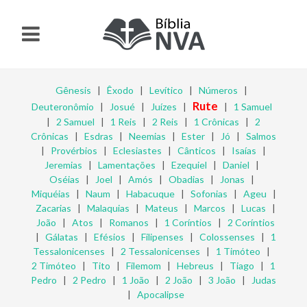
Gênesis
|
Êxodo
|
Levítico
|
Números
|
Rute
Deuteronômio
|
Josué
|
Juízes
|
|
1 Samuel
|
2 Samuel
|
1 Reis
|
2 Reis
|
1 Crônicas
|
2
Crônicas
|
Esdras
|
Neemias
|
Ester
|
Jó
|
Salmos
|
Provérbios
|
Eclesiastes
|
Cânticos
|
Isaías
|
Jeremias
|
Lamentações
|
Ezequiel
|
Daniel
|
Oséias
|
Joel
|
Amós
|
Obadias
|
Jonas
|
Miquéias
|
Naum
|
Habacuque
|
Sofonias
|
Ageu
|
Zacarias
|
Malaquias
|
Mateus
|
Marcos
|
Lucas
|
João
|
Atos
|
Romanos
|
1 Coríntios
|
2 Coríntios
|
Gálatas
|
Efésios
|
Filipenses
|
Colossenses
|
1
Tessalonicenses
|
2 Tessalonicenses
|
1 Timóteo
|
2 Timóteo
|
Tito
|
Filemom
|
Hebreus
|
Tiago
|
1
Pedro
|
2 Pedro
|
1 João
|
2 João
|
3 João
|
Judas
|
Apocalipse