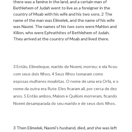
there was a famine in the land, and a certain man of
Bethlehem of Judah went to live as a foreigner in the
country of Moab with his wife and his two sons. 2 The
name of the man was Elimelek, and the name of his wife
was Naomi. The names of his two sons were Mahlon and
Kilion, who were Ephrathites of Bethlehem of Judah.
They arrived at the country of Moab and lived there.
3 Então, Elimeleque, marido de Noemi, morreu; e ela ficou
com seus dois filhos. 4 Seus filhos tomaram como
esposas mulheres moabitas. O nome de uma era Orfa, e o
nome da outra era Rute. Eles ficaram ali, por cerca de dez
anos. 5 Então ambos, Malom e Quiliom morreram, ficando
Noemi desamparada do seu marido e de seus dois filhos.
3 Then Elimelek, Naomi's husband, died, and she was left