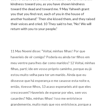
kindness toward you, as you have shown kindness
toward the dead and toward me. 9 May Yahweh grant
you that you find rest, each of you in the house of
another husband." Then she kissed them, and they raised
their voices and cried. 10 They said to her, "No! We will
return with you to your people."
11 Mas Noemi disse: "Voltai, minhas filhas! Por que
haveríeis de vir comigo? Poderia eu ainda ter filhos em
meu ventre para lhes dar como maridos? 12 Voltai, minhas
filhas, parti; ide em vosso próprio caminho, porque eu já
estou muito velha para ter um marido. Ainda que eu
dissesse que há esperança e me casasse esta noite e,
então, tivesse filhos, 13 acaso esperaríeis até que eles
crescessem? Haveríeis de esperar por eles, sem vos
casardes? Não, minhas filhas! Isso me entristece
grandemente, muito mais que vos entristece, porque a