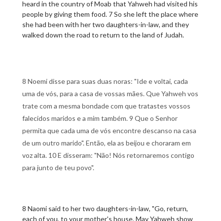
heard in the country of Moab that Yahweh had visited his
people by giving them food. 7 So she left the place where
she had been with her two daughters-in-law, and they
walked down the road to return to the land of Judah.
8 Noemi disse para suas duas noras: "Ide e voltai, cada
uma de vós, para a casa de vossas mães. Que Yahweh vos
trate com a mesma bondade com que tratastes vossos
falecidos maridos e a mim também. 9 Que o Senhor
permita que cada uma de vós encontre descanso na casa
de um outro marido". Então, ela as beijou e choraram em
voz alta. 10 E disseram: "Não! Nós retornaremos contigo
para junto de teu povo".
8 Naomi said to her two daughters-in-law, "Go, return,
each of you, to your mother's house. May Yahweh show