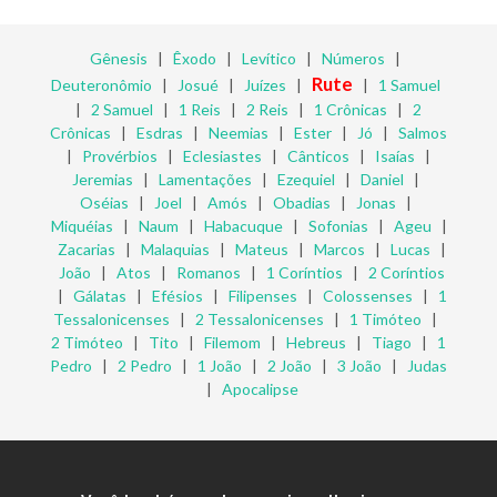
Gênesis
|
Êxodo
|
Levítico
|
Números
|
Rute
Deuteronômio
|
Josué
|
Juízes
|
|
1 Samuel
|
2 Samuel
|
1 Reis
|
2 Reis
|
1 Crônicas
|
2
Crônicas
|
Esdras
|
Neemias
|
Ester
|
Jó
|
Salmos
|
Provérbios
|
Eclesiastes
|
Cânticos
|
Isaías
|
Jeremias
|
Lamentações
|
Ezequiel
|
Daniel
|
Oséias
|
Joel
|
Amós
|
Obadias
|
Jonas
|
Miquéias
|
Naum
|
Habacuque
|
Sofonias
|
Ageu
|
Zacarias
|
Malaquias
|
Mateus
|
Marcos
|
Lucas
|
João
|
Atos
|
Romanos
|
1 Coríntios
|
2 Coríntios
|
Gálatas
|
Efésios
|
Filipenses
|
Colossenses
|
1
Tessalonicenses
|
2 Tessalonicenses
|
1 Timóteo
|
2 Timóteo
|
Tito
|
Filemom
|
Hebreus
|
Tiago
|
1
Pedro
|
2 Pedro
|
1 João
|
2 João
|
3 João
|
Judas
|
Apocalipse