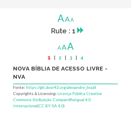
A
A
A
Rute : 1
A
A
A
1
|
2
|
3
|
4
NOVA BÍBLIA DE ACESSO LIVRE -
NVA
Fonte:
https://git.door43.org/alexandre_brazil
Copyrights & Licensing:
Licença Pública Creative
Commons Atribuição-CompartilhaIgual 4.0
Internacional(CC BY-SA 4.0)