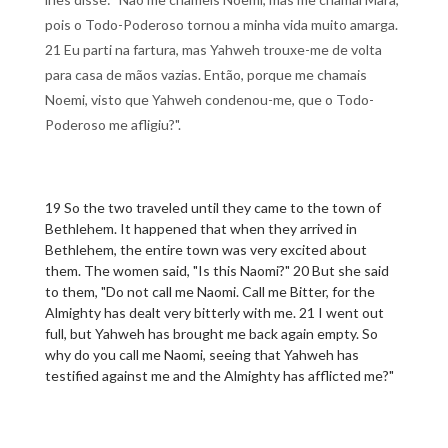
pois o Todo-Poderoso tornou a minha vida muito amarga.
21 Eu parti na fartura, mas Yahweh trouxe-me de volta
para casa de mãos vazias. Então, porque me chamais
Noemi, visto que Yahweh condenou-me, que o Todo-
Poderoso me afligiu?".
19 So the two traveled until they came to the town of
Bethlehem. It happened that when they arrived in
Bethlehem, the entire town was very excited about
them. The women said, "Is this Naomi?" 20 But she said
to them, "Do not call me Naomi. Call me Bitter, for the
Almighty has dealt very bitterly with me. 21 I went out
full, but Yahweh has brought me back again empty. So
why do you call me Naomi, seeing that Yahweh has
testified against me and the Almighty has afflicted me?"