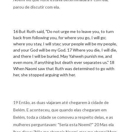
parou de discutir com ela.
16 But Ruth said, "Do not urge me to leave you, to turn
back from following you, for where you go, I will go;
where you stay, I will stay; your people will be my people,
and your God will be my God. 17 Where you die, I will die,
and there I will be buried. May Yahweh punish me, and
even more, if anything but death ever separates us." 18
When Naomi saw that Ruth was determined to go with
her, she stopped arguing with her.
19 Então, as duas viajaram até chegarem à cidade de
Belém. E aconteceu, que quando elas chegaram em
Belém, toda a cidade se comoveu a respeito delas, e as
mulheres perguntavam: "Seria esta Noemi?" 20 Mas ela
lhes disse: "Não me chameis Noemi, mas me chamai Mara,