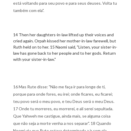
está voltando para seu povo e para seus deuses. Volta tu
também com ela".
14 Then her daughters-in-law lifted up their voices and
cried again. Orpah kissed her mother-in-law farewell, but
Ruth held on to her. 15 Naomi said, "Listen, your sister-in-
law has gone back to her people and to her gods. Return
with your sister-in-law."
16 Mas Rute disse: "Não me faça ir para longe de ti,
porque para onde fores, eu irei; onde ficares, eu ficarei;
teu povo será o meu povo, e teu Deus será o meu Deus.
17 Onde tu morreres, eu morrerei, e ali serei sepultada.
Que Yahweh me castigue, ainda mais, se alguma coisa
que não seja a morte venha a nos separar". 18 Quando
Noemi viu que Rute estava determinada a ir com ela,