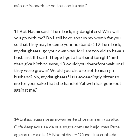
mão de Yahweh se voltou contra mim".
11 But Naomi said, "Turn back, my daughters! Why will
you go with me? Do I still have sons in my womb for you,
so that they may become your husbands? 12 Turn back,
my daughters, go your own way, for I am too old to have a
husband. If I said, 'I hope I get a husband tonight,' and
then give birth to sons, 13 would you therefore wait until
they were grown? Would you choose not to marry a
husband? No, my daughters! It is exceedingly bitter to
me for your sake that the hand of Yahweh has gone out
against me."
14 Então, suas noras novamente choraram em voz alta.
Orfa despediu-se de sua sogra com um beijo, mas Rute
agarrou-se a ela. 15 Noemi disse: "Ouve, tua cunhada