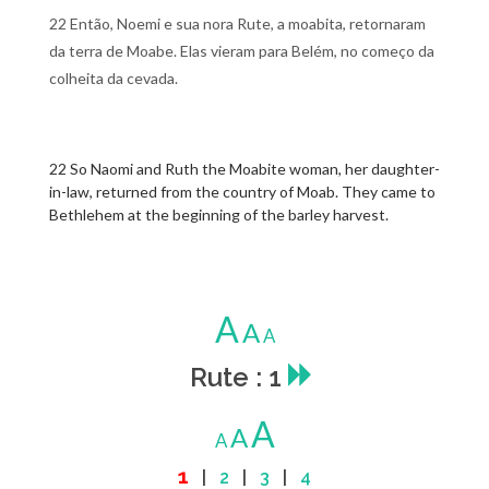
22 Então, Noemi e sua nora Rute, a moabita, retornaram
da terra de Moabe. Elas vieram para Belém, no começo da
colheita da cevada.
22 So Naomi and Ruth the Moabite woman, her daughter-
in-law, returned from the country of Moab. They came to
Bethlehem at the beginning of the barley harvest.
A
A
A
Rute : 1
A
A
A
1
|
2
|
3
|
4