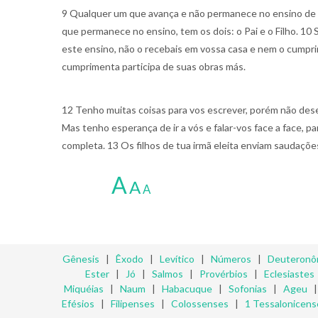
9 Qualquer um que avança e não permanece no ensino de 
que permanece no ensino, tem os dois: o Pai e o Filho. 10 
este ensino, não o recebais em vossa casa e nem o cumpri
cumprimenta participa de suas obras más.
12 Tenho muitas coisas para vos escrever, porém não desej
Mas tenho esperança de ir a vós e falar-vos face a face, pa
completa. 13 Os filhos de tua irmã eleita enviam saudaçõe
A
A
A
Gênesis
|
Êxodo
|
Levítico
|
Números
|
Deuteronô
Ester
|
Jó
|
Salmos
|
Provérbios
|
Eclesiastes
Miquéias
|
Naum
|
Habacuque
|
Sofonias
|
Ageu
Efésios
|
Filipenses
|
Colossenses
|
1 Tessalonicens