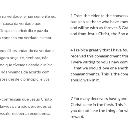
1 From the elder to the chosen l
mo na verdade, e não somente eu,
but also all those who have kno
r causa da verdade que
and will be with us forever. 3 G
aça, misericórdia e paz da
and from Jesus Christ, the Son of
ão conosco em verdade e amor.
4 I rejoice greatly that I have f
teus filhos andando na verdade,
received this commandment from
gora peço-te, senhora, não
I were writing to you a new co
 que tivemos desde o início:
—that we should love one another
e nós vivamos de acordo com
commandments. This is the comm
es desde o princípio, e vós
should walk in it.
7 For many deceivers have gone 
o confessam que Jesus Cristo
Christ came in the flesh. This is
elai-vos para não perderdes as
you do not lose the things for w
possais receber a recompensa
reward.