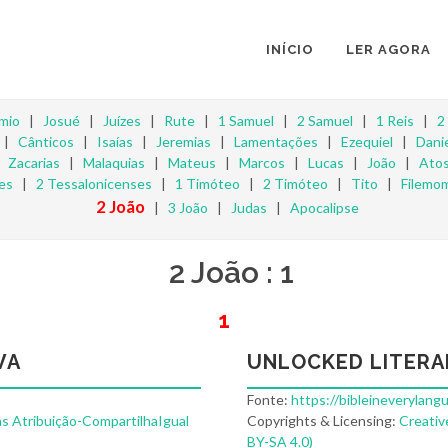
INÍCIO
LER AGORA
mio
|
Josué
|
Juízes
|
Rute
|
1 Samuel
|
2 Samuel
|
1 Reis
|
2
|
Cânticos
|
Isaías
|
Jeremias
|
Lamentações
|
Ezequiel
|
Danie
|
Zacarias
|
Malaquias
|
Mateus
|
Marcos
|
Lucas
|
João
|
Ato
es
|
2 Tessalonicenses
|
1 Timóteo
|
2 Timóteo
|
Tito
|
Filemo
2 João
|
3 João
|
Judas
|
Apocalipse
2 João : 1
1
VA
UNLOCKED LITERA
Fonte:
https://bibleineverylang
s Atribuição-CompartilhaIgual
Copyrights & Licensing:
Creativ
BY-SA 4.0)