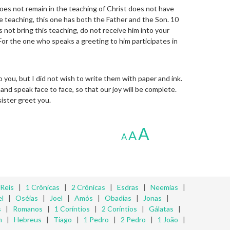
es not remain in the teaching of Christ does not have
 teaching, this one has both the Father and the Son. 10
not bring this teaching, do not receive him into your
For the one who speaks a greeting to him participates in
o you, but I did not wish to write them with paper and ink.
nd speak face to face, so that our joy will be complete.
ister greet you.
A
A
A
 Reis
|
1 Crônicas
|
2 Crônicas
|
Esdras
|
Neemias
|
l
|
Oséias
|
Joel
|
Amós
|
Obadias
|
Jonas
|
s
|
Romanos
|
1 Coríntios
|
2 Coríntios
|
Gálatas
|
m
|
Hebreus
|
Tiago
|
1 Pedro
|
2 Pedro
|
1 João
|