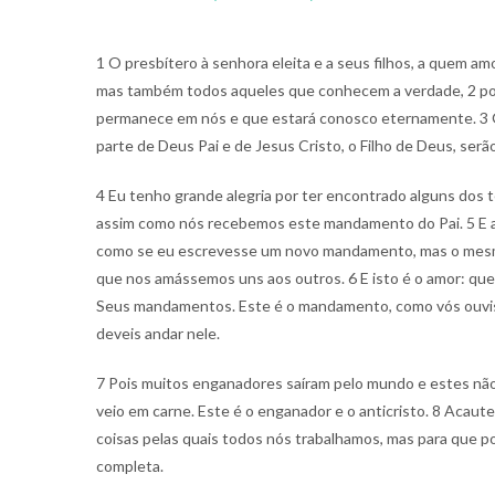
1 O presbítero à senhora eleita e a seus filhos, a quem a
mas também todos aqueles que conhecem a verdade, 2 po
permanece em nós e que estará conosco eternamente. 3 Gr
parte de Deus Pai e de Jesus Cristo, o Filho de Deus, ser
4 Eu tenho grande alegria por ter encontrado alguns dos 
assim como nós recebemos este mandamento do Pai. 5 E a
como se eu escrevesse um novo mandamento, mas o mesmo
que nos amássemos uns aos outros. 6 E isto é o amor: qu
Seus mandamentos. Este é o mandamento, como vós ouvist
deveis andar nele.
7 Pois muitos enganadores saíram pelo mundo e estes nã
veio em carne. Este é o enganador e o anticristo. 8 Acaut
coisas pelas quais todos nós trabalhamos, mas para que 
completa.