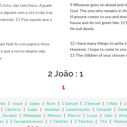
9 Whoever goes on ahead and do
Cristo, não tem Deus. Aquele
God. The one who remains in the
Se alguém vem a vós e não traz
If anyone comes to you and does 
menteis. 11 Pois aquele que o
house and do not greet him. 11 
his evil deeds.
12 I have many things to write t
ei fazê-lo com papel e tinta.
However, I hope to come to you a
ra que a nossa alegria seja
13 The children of your chosen s
s.
2 João : 1
1
mio
|
Josué
|
Juízes
|
Rute
|
1 Samuel
|
2 Samuel
|
1 Reis
|
2
|
Cânticos
|
Isaías
|
Jeremias
|
Lamentações
|
Ezequiel
|
Danie
|
Zacarias
|
Malaquias
|
Mateus
|
Marcos
|
Lucas
|
João
|
Ato
es
|
2 Tessalonicenses
|
1 Timóteo
|
2 Timóteo
|
Tito
|
Filemo