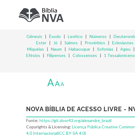
Gênesis
|
Êxodo
|
Levítico
|
Números
|
Deuteronô
Ester
|
Jó
|
Salmos
|
Provérbios
|
Eclesiastes
Miquéias
|
Naum
|
Habacuque
|
Sofonias
|
Ageu
Efésios
|
Filipenses
|
Colossenses
|
1 Tessalonicens
A
A
A
NOVA BÍBLIA DE ACESSO LIVRE - N
Fonte:
https://git.door43.org/alexandre_brazil
Copyrights & Licensing:
Licença Pública Creative Common
4.0 Internacional(CC BY-SA 4.0)