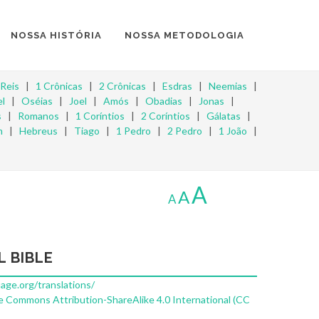
NOSSA HISTÓRIA
NOSSA METODOLOGIA
 Reis
|
1 Crônicas
|
2 Crônicas
|
Esdras
|
Neemias
|
l
|
Oséias
|
Joel
|
Amós
|
Obadias
|
Jonas
|
s
|
Romanos
|
1 Coríntios
|
2 Coríntios
|
Gálatas
|
m
|
Hebreus
|
Tiago
|
1 Pedro
|
2 Pedro
|
1 João
|
A
A
A
L BIBLE
uage.org/translations/
e Commons Attribution-ShareAlike 4.0 International (CC