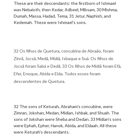
These are their descendants: the firstborn of Ishmael
was Nebaioth, then Kedar, Adbeel, Mibsam, 30 Mishma,
Dumah, Massa, Hadad, Tema, 31 Jetur, Naphish, and
Kedemah. These were Ishmael's sons.
32 Os filhos de Quetura, concubina de Abraão, foram
Zinrã, Jocsã, Medã, Midiã, Isbaque e Suá. Os filhos de
Jocsã foram Sabá e Dedã. 33 Os filhos de Midiã foram Efá,
Efer, Enoque, Abida e Elda. Todos esses foram
descendentes de Quetura.
32 The sons of Keturah, Abraham's concubine, were
Zimran, Jokshan, Medan, Midian, Ishbak, and Shuah. The
sons of Jokshan were Sheba and Dedan. 33 Midian's sons
were Ephah, Epher, Hanok, Abida, and Eldaah. All these
were Keturah's descendants.