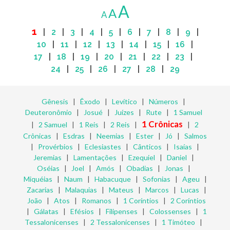
A
A
A
1
|
2
|
3
|
4
|
5
|
6
|
7
|
8
|
9
|
10
|
11
|
12
|
13
|
14
|
15
|
16
|
17
|
18
|
19
|
20
|
21
|
22
|
23
|
24
|
25
|
26
|
27
|
28
|
29
Gênesis
|
Êxodo
|
Levítico
|
Números
|
Deuteronômio
|
Josué
|
Juízes
|
Rute
|
1 Samuel
1 Crônicas
|
2 Samuel
|
1 Reis
|
2 Reis
|
|
2
Crônicas
|
Esdras
|
Neemias
|
Ester
|
Jó
|
Salmos
|
Provérbios
|
Eclesiastes
|
Cânticos
|
Isaías
|
Jeremias
|
Lamentações
|
Ezequiel
|
Daniel
|
Oséias
|
Joel
|
Amós
|
Obadias
|
Jonas
|
Miquéias
|
Naum
|
Habacuque
|
Sofonias
|
Ageu
|
Zacarias
|
Malaquias
|
Mateus
|
Marcos
|
Lucas
|
João
|
Atos
|
Romanos
|
1 Coríntios
|
2 Coríntios
|
Gálatas
|
Efésios
|
Filipenses
|
Colossenses
|
1
Tessalonicenses
|
2 Tessalonicenses
|
1 Timóteo
|