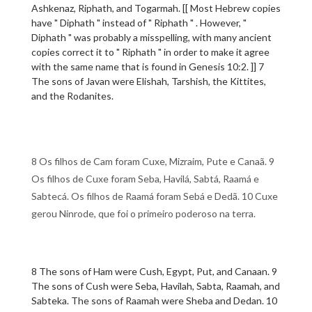
Ashkenaz, Riphath, and Togarmah. [[ Most Hebrew copies
have " Diphath " instead of " Riphath " . However, "
Diphath " was probably a misspelling, with many ancient
copies correct it to " Riphath " in order to make it agree
with the same name that is found in Genesis 10:2. ]] 7
The sons of Javan were Elishah, Tarshish, the Kittites,
and the Rodanites.
8 Os filhos de Cam foram Cuxe, Mizraim, Pute e Canaã. 9
Os filhos de Cuxe foram Seba, Havilá, Sabtá, Raamá e
Sabtecá. Os filhos de Raamá foram Sebá e Dedã. 10 Cuxe
gerou Ninrode, que foi o primeiro poderoso na terra.
8 The sons of Ham were Cush, Egypt, Put, and Canaan. 9
The sons of Cush were Seba, Havilah, Sabta, Raamah, and
Sabteka. The sons of Raamah were Sheba and Dedan. 10