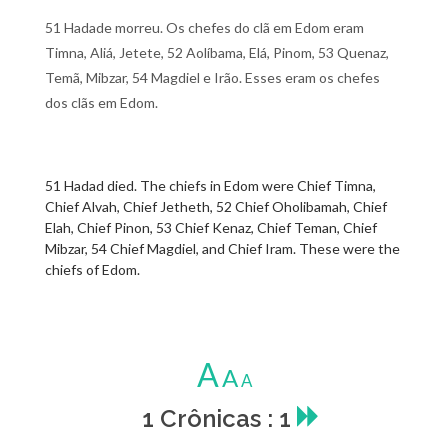
51 Hadade morreu. Os chefes do clã em Edom eram
Timna, Aliá, Jetete, 52 Aolíbama, Elá, Pinom, 53 Quenaz,
Temã, Mibzar, 54 Magdiel e Irão. Esses eram os chefes
dos clãs em Edom.
51 Hadad died. The chiefs in Edom were Chief Timna,
Chief Alvah, Chief Jetheth, 52 Chief Oholibamah, Chief
Elah, Chief Pinon, 53 Chief Kenaz, Chief Teman, Chief
Mibzar, 54 Chief Magdiel, and Chief Iram. These were the
chiefs of Edom.
A
A
A
1 Crônicas : 1