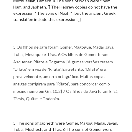
Methuselah, Lamech. 4 The sons of Noah were Shem,
Ham, and Japheth. [[ The Hebrew copies do not have the
expression " The sons of Noah " , but the ancient Greek
translation include this expression. ]]
5 Os filhos de Jafé foram Gomer, Magogue, Madai, Javã,
Tubal, Meseque e Tiras. 6 Os filhos de Gomer foram
Asquenaz, Rifate e Togarma. [Algumas versões trazem
"Difate" em vez de "Rifate". Entretanto, "Difate" era,
provavelmente, um erro ortográfico. Muitas cópias
antigas corrigiram para "Rifate", para concordar com o
mesmo nome em Gn. 10:2] 7 Os filhos de Javã foram Elisá,
Társis, Quitim e Dodanim.
5 The sons of Japheth were Gomer, Magog, Madai, Javan,
Tubal, Meshech, and Tiras. 6 The sons of Gomer were