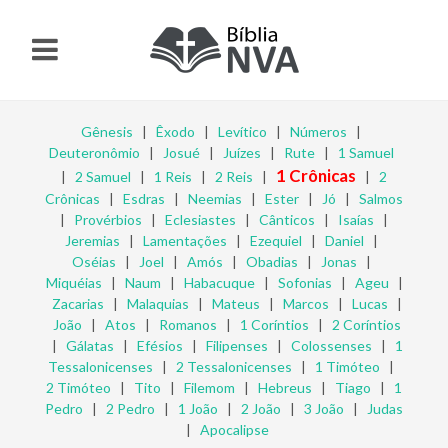
Gênesis
|
Êxodo
|
Levítico
|
Números
|
Deuteronômio
|
Josué
|
Juízes
|
Rute
|
1 Samuel
1 Crônicas
|
2 Samuel
|
1 Reis
|
2 Reis
|
|
2
Crônicas
|
Esdras
|
Neemias
|
Ester
|
Jó
|
Salmos
|
Provérbios
|
Eclesiastes
|
Cânticos
|
Isaías
|
Jeremias
|
Lamentações
|
Ezequiel
|
Daniel
|
Oséias
|
Joel
|
Amós
|
Obadias
|
Jonas
|
Miquéias
|
Naum
|
Habacuque
|
Sofonias
|
Ageu
|
Zacarias
|
Malaquias
|
Mateus
|
Marcos
|
Lucas
|
João
|
Atos
|
Romanos
|
1 Coríntios
|
2 Coríntios
|
Gálatas
|
Efésios
|
Filipenses
|
Colossenses
|
1
Tessalonicenses
|
2 Tessalonicenses
|
1 Timóteo
|
2 Timóteo
|
Tito
|
Filemom
|
Hebreus
|
Tiago
|
1
Pedro
|
2 Pedro
|
1 João
|
2 João
|
3 João
|
Judas
|
Apocalipse