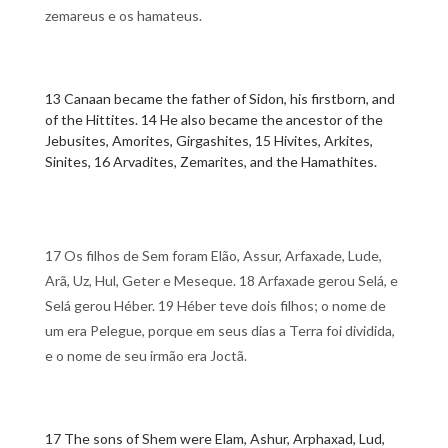
zemareus e os hamateus.
13 Canaan became the father of Sidon, his firstborn, and
of the Hittites. 14 He also became the ancestor of the
Jebusites, Amorites, Girgashites, 15 Hivites, Arkites,
Sinites, 16 Arvadites, Zemarites, and the Hamathites.
17 Os filhos de Sem foram Elão, Assur, Arfaxade, Lude,
Arã, Uz, Hul, Geter e Meseque. 18 Arfaxade gerou Selá, e
Selá gerou Héber. 19 Héber teve dois filhos; o nome de
um era Pelegue, porque em seus dias a Terra foi dividida,
e o nome de seu irmão era Joctã.
17 The sons of Shem were Elam, Ashur, Arphaxad, Lud,