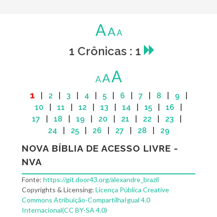
A
A
A
1 Crônicas : 1
A
A
A
1
|
2
|
3
|
4
|
5
|
6
|
7
|
8
|
9
|
10
|
11
|
12
|
13
|
14
|
15
|
16
|
17
|
18
|
19
|
20
|
21
|
22
|
23
|
24
|
25
|
26
|
27
|
28
|
29
NOVA BÍBLIA DE ACESSO LIVRE -
NVA
Fonte:
https://git.door43.org/alexandre_brazil
Copyrights & Licensing:
Licença Pública Creative
Commons Atribuição-CompartilhaIgual 4.0
Internacional(CC BY-SA 4.0)