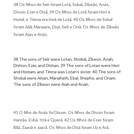
38 Os filhos de Seir foram Lotã, Sobal, Zibeão, Anás,
Disom, Eser e Disã. 39 Os filhos de Lotã foram Hori e
Homã, e Timna era irmã de Lotã. 40 Os filhos de Sobal
foram Aliã, Manaate, Ebal, Sefi e Onã. Os filhos de Zibeão
foram Aías e Anás.
38 The sons of Seir were Lotan, Shobal, Zibeon, Anah,
Dishon, Ezer, and Dishan. 39 The sons of Lotan were Hori
and Homam, and Timna was Lotan's sister. 40 The sons of
Shobal were Alvan, Manahath, Ebal, Shepho, and Onam.
The sons of Zibeon were Aiah and Anah.
41 O filho de Anás foi Disom. Os filhos de Disom foram
Hanrão, Esbã, Itrã e Querã. 42 Os filhos de Eser foram
Bilã, Zaavã e Jaacã. Os filhos de Disã foram Uz e Arã.