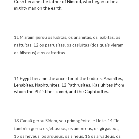
Cush became the father of Nimrod, who began to be a
mighty man on the earth.
11 Mizraim gerou os luditas, os anamitas, os leabitas, os
naftuítas, 12 os patrusitas, os casluítas (dos quais vieram
os filisteus) e os caftoritas.
11 Egypt became the ancestor of the Ludites, Anamites,
Lehabites, Naphtuhites, 12 Pathrusites, Kasluhites (from
whom the Philistines came), and the Caphtorites.
13 Canaã gerou Sidom, seu primogênito, e Hete. 14 Ele
também gerou os jebuseus, os amorreus, os girgaseus,
15 os heveus, os arqueus, os sineus, 16 os arvadeus, os