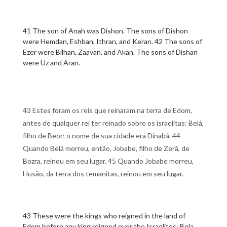
41 The son of Anah was Dishon. The sons of Dishon
were Hemdan, Eshban, Ithran, and Keran. 42 The sons of
Ezer were Bilhan, Zaavan, and Akan. The sons of Dishan
were Uz and Aran.
43 Estes foram os reis que reinaram na terra de Edom,
antes de qualquer rei ter reinado sobre os israelitas: Belá,
filho de Beor; o nome de sua cidade era Dinabá. 44
Quando Belá morreu, então, Jobabe, filho de Zerá, de
Bozra, reinou em seu lugar. 45 Quando Jobabe morreu,
Husão, da terra dos temanitas, reinou em seu lugar.
43 These were the kings who reigned in the land of
Edom before any king reigned over the Israelites: Bela