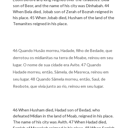
son of Beor, and the name of his city was Dinhabah. 44
When Bela died, Jobab son of Zerah of Bozrah reigned in
his place. 45 When Jobab died, Husham of the land of the
Temanites reigned in his place.
46 Quando Husão morreu, Hadade, filho de Bedade, que
derrotou os midianitas na terra de Moabe, reinou em seu
lugar. O nome de sua cidade era Avite. 47 Quando
Hadade morreu, então, Sâmela, de Masreca, reinou em
seu lugar. 48 Quando Sâmela morreu, então, Saul, de
Reobote, que vivia junto ao rio, reinou em seu lugar.
46 When Husham died, Hadad son of Bedad, who
defeated Midian in the land of Moab, reigned in his place.
The name of his city was Avith. 47 When Hadad died,
Samlah of Masrekah reigned in his place. 48 When Samlah