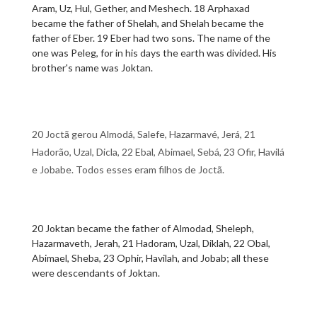
Aram, Uz, Hul, Gether, and Meshech. 18 Arphaxad
became the father of Shelah, and Shelah became the
father of Eber. 19 Eber had two sons. The name of the
one was Peleg, for in his days the earth was divided. His
brother's name was Joktan.
20 Joctã gerou Almodá, Salefe, Hazarmavé, Jerá, 21
Hadorão, Uzal, Dicla, 22 Ebal, Abimael, Sebá, 23 Ofir, Havilá
e Jobabe. Todos esses eram filhos de Joctã.
20 Joktan became the father of Almodad, Sheleph,
Hazarmaveth, Jerah, 21 Hadoram, Uzal, Diklah, 22 Obal,
Abimael, Sheba, 23 Ophir, Havilah, and Jobab; all these
were descendants of Joktan.