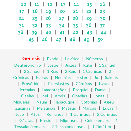
10
|
11
|
12
|
13
|
14
|
15
|
16
|
17
|
18
|
19
|
20
|
21
|
22
|
23
|
24
|
25
|
26
|
27
|
28
|
29
|
30
|
31
|
32
|
33
|
34
|
35
|
36
|
37
|
38
|
39
|
40
|
41
|
42
|
43
|
44
|
45
|
46
|
47
|
48
|
49
|
50
Gênesis
|
Êxodo
|
Levítico
|
Números
|
Deuteronômio
|
Josué
|
Juízes
|
Rute
|
1 Samuel
|
2 Samuel
|
1 Reis
|
2 Reis
|
1 Crônicas
|
2
Crônicas
|
Esdras
|
Neemias
|
Ester
|
Jó
|
Salmos
|
Provérbios
|
Eclesiastes
|
Cânticos
|
Isaías
|
Jeremias
|
Lamentações
|
Ezequiel
|
Daniel
|
Oséias
|
Joel
|
Amós
|
Obadias
|
Jonas
|
Miquéias
|
Naum
|
Habacuque
|
Sofonias
|
Ageu
|
Zacarias
|
Malaquias
|
Mateus
|
Marcos
|
Lucas
|
João
|
Atos
|
Romanos
|
1 Coríntios
|
2 Coríntios
|
Gálatas
|
Efésios
|
Filipenses
|
Colossenses
|
1
Tessalonicenses
|
2 Tessalonicenses
|
1 Timóteo
|