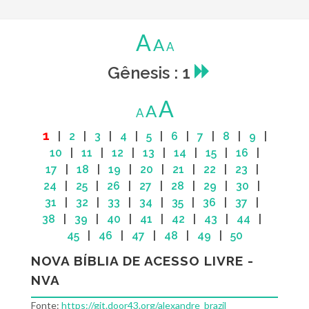
A
A
A
Gênesis : 1
A
A
A
1
|
2
|
3
|
4
|
5
|
6
|
7
|
8
|
9
|
10
|
11
|
12
|
13
|
14
|
15
|
16
|
17
|
18
|
19
|
20
|
21
|
22
|
23
|
24
|
25
|
26
|
27
|
28
|
29
|
30
|
31
|
32
|
33
|
34
|
35
|
36
|
37
|
38
|
39
|
40
|
41
|
42
|
43
|
44
|
45
|
46
|
47
|
48
|
49
|
50
NOVA BÍBLIA DE ACESSO LIVRE -
NVA
Fonte:
https://git.door43.org/alexandre_brazil