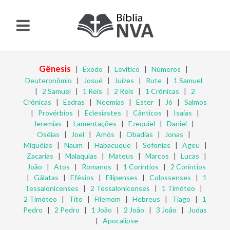
Gênesis
|
Êxodo
|
Levítico
|
Números
|
Deuteronômio
|
Josué
|
Juízes
|
Rute
|
1 Samuel
|
2 Samuel
|
1 Reis
|
2 Reis
|
1 Crônicas
|
2
Crônicas
|
Esdras
|
Neemias
|
Ester
|
Jó
|
Salmos
|
Provérbios
|
Eclesiastes
|
Cânticos
|
Isaías
|
Jeremias
|
Lamentações
|
Ezequiel
|
Daniel
|
Oséias
|
Joel
|
Amós
|
Obadias
|
Jonas
|
Miquéias
|
Naum
|
Habacuque
|
Sofonias
|
Ageu
|
Zacarias
|
Malaquias
|
Mateus
|
Marcos
|
Lucas
|
João
|
Atos
|
Romanos
|
1 Coríntios
|
2 Coríntios
|
Gálatas
|
Efésios
|
Filipenses
|
Colossenses
|
1
Tessalonicenses
|
2 Tessalonicenses
|
1 Timóteo
|
2 Timóteo
|
Tito
|
Filemom
|
Hebreus
|
Tiago
|
1
Pedro
|
2 Pedro
|
1 João
|
2 João
|
3 João
|
Judas
|
Apocalipse