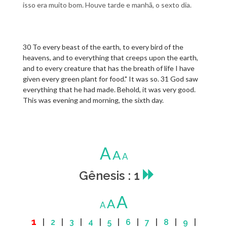
isso era muito bom. Houve tarde e manhã, o sexto dia.
30 To every beast of the earth, to every bird of the
heavens, and to everything that creeps upon the earth,
and to every creature that has the breath of life I have
given every green plant for food." It was so. 31 God saw
everything that he had made. Behold, it was very good.
This was evening and morning, the sixth day.
A
A
A
Gênesis : 1
A
A
A
1
|
2
|
3
|
4
|
5
|
6
|
7
|
8
|
9
|