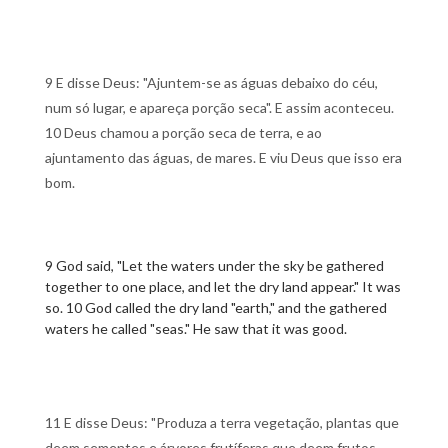
9 E disse Deus: "Ajuntem-se as águas debaixo do céu,
num só lugar, e apareça porção seca". E assim aconteceu.
10 Deus chamou a porção seca de terra, e ao
ajuntamento das águas, de mares. E viu Deus que isso era
bom.
9 God said, "Let the waters under the sky be gathered
together to one place, and let the dry land appear." It was
so. 10 God called the dry land "earth," and the gathered
waters he called "seas." He saw that it was good.
11 E disse Deus: "Produza a terra vegetação, plantas que
deem sementes e árvores frutíferas que deem frutos,