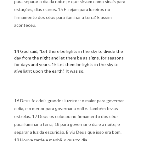
para separar o dia da noite; e que sirvam como sinais para
estações, dias e anos. 15 E sejam para luzeiros no
firmamento dos céus para iluminar a terra". E assim
aconteceu.
14 God said, "Let there be lights in the sky to divide the
day from the night and let them be as signs, for seasons,
for days and years. 15 Let them be lights in the sky to
give light upon the earth." It was so.
16 Deus fez dois grandes luzeiros: o maior para governar
o dia, e o menor para governar a noite. Também fez as
estrelas. 17 Deus os colocou no firmamento dos céus
para iluminar a terra, 18 para governar o dia e a noite, e
separar a luz da escuridão. E viu Deus que isso era bom.
19 Houve tarde e manhã, o quarto dia.