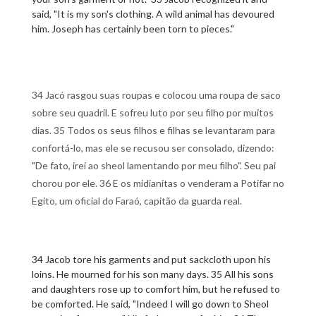
said, "It is my son's clothing. A wild animal has devoured
him. Joseph has certainly been torn to pieces."
34 Jacó rasgou suas roupas e colocou uma roupa de saco
sobre seu quadril. E sofreu luto por seu filho por muitos
dias. 35 Todos os seus filhos e filhas se levantaram para
confortá-lo, mas ele se recusou ser consolado, dizendo:
"De fato, irei ao sheol lamentando por meu filho". Seu pai
chorou por ele. 36 E os midianitas o venderam a Potifar no
Egito, um oficial do Faraó, capitão da guarda real.
34 Jacob tore his garments and put sackcloth upon his
loins. He mourned for his son many days. 35 All his sons
and daughters rose up to comfort him, but he refused to
be comforted. He said, "Indeed I will go down to Sheol