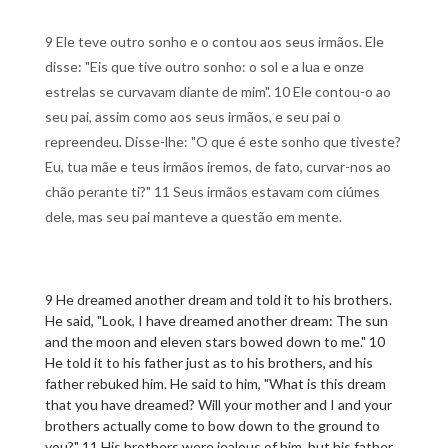
9 Ele teve outro sonho e o contou aos seus irmãos. Ele
disse: "Eis que tive outro sonho: o sol e a lua e onze
estrelas se curvavam diante de mim". 10 Ele contou-o ao
seu pai, assim como aos seus irmãos, e seu pai o
repreendeu. Disse-lhe: "O que é este sonho que tiveste?
Eu, tua mãe e teus irmãos iremos, de fato, curvar-nos ao
chão perante ti?" 11 Seus irmãos estavam com ciúmes
dele, mas seu pai manteve a questão em mente.
9 He dreamed another dream and told it to his brothers.
He said, "Look, I have dreamed another dream: The sun
and the moon and eleven stars bowed down to me." 10
He told it to his father just as to his brothers, and his
father rebuked him. He said to him, "What is this dream
that you have dreamed? Will your mother and I and your
brothers actually come to bow down to the ground to
you?" 11 His brothers were jealous of him, but his father