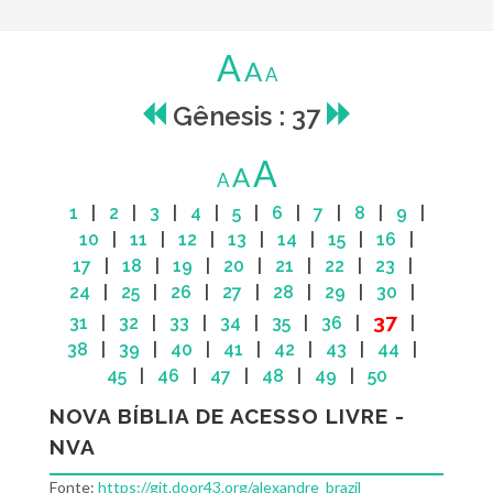
A
A
A
Gênesis : 37
A
A
A
1
|
2
|
3
|
4
|
5
|
6
|
7
|
8
|
9
|
10
|
11
|
12
|
13
|
14
|
15
|
16
|
17
|
18
|
19
|
20
|
21
|
22
|
23
|
24
|
25
|
26
|
27
|
28
|
29
|
30
|
37
31
|
32
|
33
|
34
|
35
|
36
|
|
38
|
39
|
40
|
41
|
42
|
43
|
44
|
45
|
46
|
47
|
48
|
49
|
50
NOVA BÍBLIA DE ACESSO LIVRE -
NVA
Fonte:
https://git.door43.org/alexandre_brazil