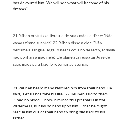
has devoured him.' We will see what will become of his
dreams."
21 Rúben ouviu isso, livrou-o de suas mãos e disse: "Não
vamos tirar a sua vida". 22 Rúben disse a eles: "Não
derrameis sangue. Jogai-o nesta cova no deserto, todavia
não ponhais a mão nele." Ele planejava resgatar José de
suas mãos para fazê-lo retornar ao seu pai.
21 Reuben heard it and rescued him from their hand. He
said, "Let us not take his life." 22 Reuben said to them,
"Shed no blood. Throw him into this pit that is in the
wilderness, but lay no hand upon him"—that he might
rescue him out of their hand to bring him back to his
father.