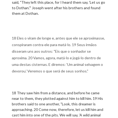
said, "They left this place, for I heard them say, 'Let us go
to Dothan.'" Joseph went after his brothers and found
them at Dothan.
18 Eles o viram de longe e, antes que ele se aproximasse,
conspiraram contra ele para matá-lo. 19 Seus irmãos
disseram uns aos outros: "Eis que o sonhador se
aproxima. 20 Vamos, agora, matá-lo e jogá-lo dentro de
uma destas cisternas. E diremos: 'Um animal selvagem o
devorou.' Veremos o que será de seus sonhos."
18 They saw him from a distance, and before he came
near to them, they plotted against him to kill him. 19 His
brothers said to one another, "Look, this dreamer is
approaching. 20 Come now, therefore, let us kill him and
cast him into one of the pits. We will say, 'A wild animal