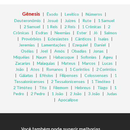
Gênesis
|
Êxodo
|
Levítico
|
Números
|
Deuteronômio
|
Josué
|
Juízes
|
Rute
|
1 Samuel
|
2 Samuel
|
1 Reis
|
2 Reis
|
1 Crônicas
|
2
Crônicas
|
Esdras
|
Neemias
|
Ester
|
Jó
|
Salmos
|
Provérbios
|
Eclesiastes
|
Cânticos
|
Isaías
|
Jeremias
|
Lamentações
|
Ezequiel
|
Daniel
|
Oséias
|
Joel
|
Amós
|
Obadias
|
Jonas
|
Miquéias
|
Naum
|
Habacuque
|
Sofonias
|
Ageu
|
Zacarias
|
Malaquias
|
Mateus
|
Marcos
|
Lucas
|
João
|
Atos
|
Romanos
|
1 Coríntios
|
2 Coríntios
|
Gálatas
|
Efésios
|
Filipenses
|
Colossenses
|
1
Tessalonicenses
|
2 Tessalonicenses
|
1 Timóteo
|
2 Timóteo
|
Tito
|
Filemom
|
Hebreus
|
Tiago
|
1
Pedro
|
2 Pedro
|
1 João
|
2 João
|
3 João
|
Judas
|
Apocalipse
Você também pode sugerir melhorias