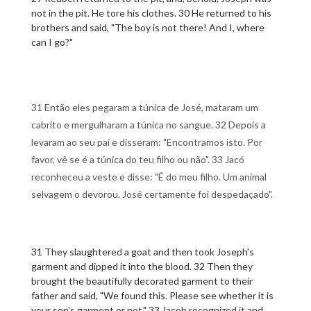
not in the pit. He tore his clothes. 30 He returned to his
brothers and said, "The boy is not there! And I, where
can I go?"
31 Então eles pegaram a túnica de José, mataram um
cabrito e mergulharam a túnica no sangue. 32 Depois a
levaram ao seu pai e disseram: "Encontramos isto. Por
favor, vê se é a túnica do teu filho ou não". 33 Jacó
reconheceu a veste e disse: "É do meu filho. Um animal
selvagem o devorou. José certamente foi despedaçado".
31 They slaughtered a goat and then took Joseph's
garment and dipped it into the blood. 32 Then they
brought the beautifully decorated garment to their
father and said, "We found this. Please see whether it is
your son's garment or not." 33 Jacob recognized it and