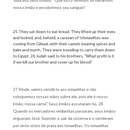
Judá aos seus irmãos: "Que lucro teremos se matarmos
nosso irmão e encobrirmos seu sangue?
25 They sat down to eat bread. They lifted up their eyes
and looked, and, behold, a caravan of Ishmaelites was
coming from Gilead, with their camels bearing spices and
balm and myrrh. They were traveling to carry them down
to Egypt. 26 Judah said to his brothers, "What profit is it
if we kill our brother and cover up his blood?
27 Vinde, vamos vendê-lo aos ismaelitas e não
coloquemos nossas mãos sobre ele, pois ele é nosso
irmão, nossa carne". Seus irmãos escutaram-no. 28
Quando os mercadores midianitas passaram, seus irmãos
ergueram José, fazendo-o sair da cisterna e o venderam
por vinte siclos de prata aos ismaelitas. Os ismaelitas