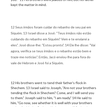
kept the matter in mind.
12 Seus irmãos foram cuidar do rebanho de seu pai em
Siquém. 13 Israel disse a José: "Teus irmãos não estão
cuidando do rebanho em Siquém? Vem e te enviarei a
eles". José disse-lhe: "Estou pronto". 14 Ele lhe disse: "Vai
agora, verifica se teus irmãos e o rebanho estão bem e
traze-me notícias". Então, Jacó enviou-lhe para fora do
vale de Hebrom e José foi a Siquém.
12 His brothers went to tend their father's flock in
Shechem. 13 Israel said to Joseph, "Are not your brothers
tending the flock in Shechem? Come, and I will send you
to them." Joseph said to him, "I am ready." 14 He said to
him, "Go now, see whether it is well with your brothers