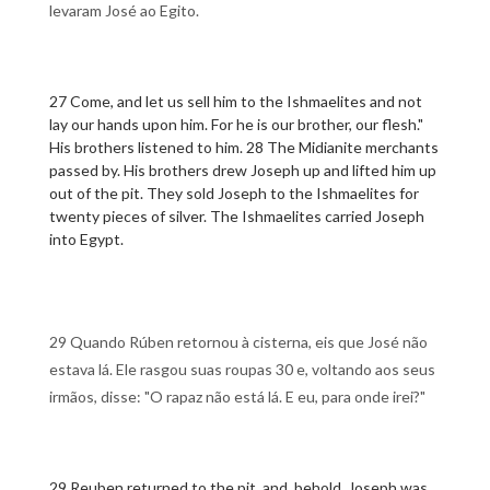
levaram José ao Egito.
27 Come, and let us sell him to the Ishmaelites and not
lay our hands upon him. For he is our brother, our flesh."
His brothers listened to him. 28 The Midianite merchants
passed by. His brothers drew Joseph up and lifted him up
out of the pit. They sold Joseph to the Ishmaelites for
twenty pieces of silver. The Ishmaelites carried Joseph
into Egypt.
29 Quando Rúben retornou à cisterna, eis que José não
estava lá. Ele rasgou suas roupas 30 e, voltando aos seus
irmãos, disse: "O rapaz não está lá. E eu, para onde irei?"
29 Reuben returned to the pit, and, behold, Joseph was