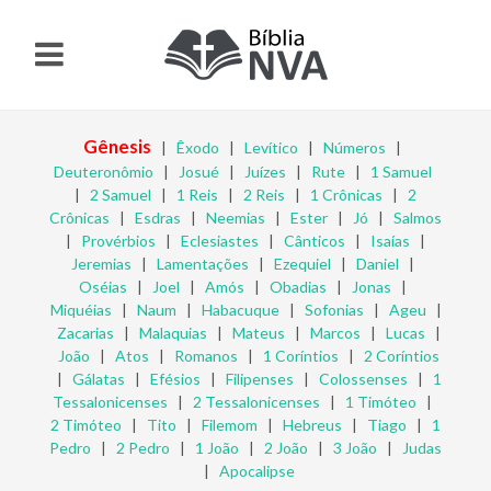
Gênesis
|
Êxodo
|
Levítico
|
Números
|
Deuteronômio
|
Josué
|
Juízes
|
Rute
|
1 Samuel
|
2 Samuel
|
1 Reis
|
2 Reis
|
1 Crônicas
|
2
Crônicas
|
Esdras
|
Neemias
|
Ester
|
Jó
|
Salmos
|
Provérbios
|
Eclesiastes
|
Cânticos
|
Isaías
|
Jeremias
|
Lamentações
|
Ezequiel
|
Daniel
|
Oséias
|
Joel
|
Amós
|
Obadias
|
Jonas
|
Miquéias
|
Naum
|
Habacuque
|
Sofonias
|
Ageu
|
Zacarias
|
Malaquias
|
Mateus
|
Marcos
|
Lucas
|
João
|
Atos
|
Romanos
|
1 Coríntios
|
2 Coríntios
|
Gálatas
|
Efésios
|
Filipenses
|
Colossenses
|
1
Tessalonicenses
|
2 Tessalonicenses
|
1 Timóteo
|
2 Timóteo
|
Tito
|
Filemom
|
Hebreus
|
Tiago
|
1
Pedro
|
2 Pedro
|
1 João
|
2 João
|
3 João
|
Judas
|
Apocalipse