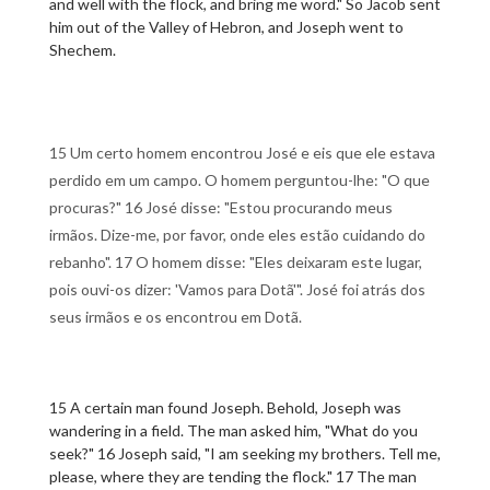
and well with the flock, and bring me word." So Jacob sent
him out of the Valley of Hebron, and Joseph went to
Shechem.
15 Um certo homem encontrou José e eis que ele estava
perdido em um campo. O homem perguntou-lhe: "O que
procuras?" 16 José disse: "Estou procurando meus
irmãos. Dize-me, por favor, onde eles estão cuidando do
rebanho". 17 O homem disse: "Eles deixaram este lugar,
pois ouvi-os dizer: 'Vamos para Dotã'". José foi atrás dos
seus irmãos e os encontrou em Dotã.
15 A certain man found Joseph. Behold, Joseph was
wandering in a field. The man asked him, "What do you
seek?" 16 Joseph said, "I am seeking my brothers. Tell me,
please, where they are tending the flock." 17 The man