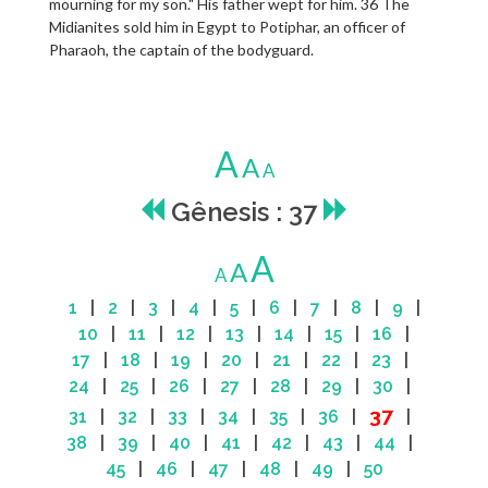
mourning for my son." His father wept for him. 36 The
Midianites sold him in Egypt to Potiphar, an officer of
Pharaoh, the captain of the bodyguard.
A
A
A
Gênesis : 37
A
A
A
1
|
2
|
3
|
4
|
5
|
6
|
7
|
8
|
9
|
10
|
11
|
12
|
13
|
14
|
15
|
16
|
17
|
18
|
19
|
20
|
21
|
22
|
23
|
24
|
25
|
26
|
27
|
28
|
29
|
30
|
37
31
|
32
|
33
|
34
|
35
|
36
|
|
38
|
39
|
40
|
41
|
42
|
43
|
44
|
45
|
46
|
47
|
48
|
49
|
50