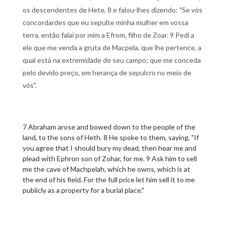
os descendentes de Hete, 8 e falou-lhes dizendo: "Se vós
concordardes que eu sepulte minha mulher em vossa
terra, então falai por mim a Efrom, filho de Zoar. 9 Pedi a
ele que me venda a gruta de Macpela, que lhe pertence, a
qual está na extremidade de seu campo; que me conceda
pelo devido preço, em herança de sepulcro no meio de
vós".
7 Abraham arose and bowed down to the people of the
land, to the sons of Heth. 8 He spoke to them, saying, "If
you agree that I should bury my dead, then hear me and
plead with Ephron son of Zohar, for me. 9 Ask him to sell
me the cave of Machpelah, which he owns, which is at
the end of his field. For the full price let him sell it to me
publicly as a property for a burial place."