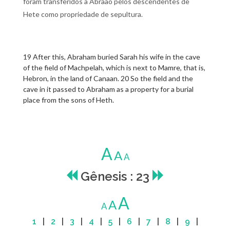
foram transferidos a Abraão pelos descendentes de
Hete como propriedade de sepultura.
19 After this, Abraham buried Sarah his wife in the cave
of the field of Machpelah, which is next to Mamre, that is,
Hebron, in the land of Canaan. 20 So the field and the
cave in it passed to Abraham as a property for a burial
place from the sons of Heth.
A
A
A
Gênesis : 23
A
A
A
1
|
2
|
3
|
4
|
5
|
6
|
7
|
8
|
9
|