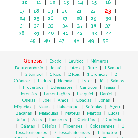
10
|
11
|
12
|
13
|
14
|
15
|
16
|
23
17
|
18
|
19
|
20
|
21
|
22
|
|
24
|
25
|
26
|
27
|
28
|
29
|
30
|
31
|
32
|
33
|
34
|
35
|
36
|
37
|
38
|
39
|
40
|
41
|
42
|
43
|
44
|
45
|
46
|
47
|
48
|
49
|
50
Gênesis
|
Êxodo
|
Levítico
|
Números
|
Deuteronômio
|
Josué
|
Juízes
|
Rute
|
1 Samuel
|
2 Samuel
|
1 Reis
|
2 Reis
|
1 Crônicas
|
2
Crônicas
|
Esdras
|
Neemias
|
Ester
|
Jó
|
Salmos
|
Provérbios
|
Eclesiastes
|
Cânticos
|
Isaías
|
Jeremias
|
Lamentações
|
Ezequiel
|
Daniel
|
Oséias
|
Joel
|
Amós
|
Obadias
|
Jonas
|
Miquéias
|
Naum
|
Habacuque
|
Sofonias
|
Ageu
|
Zacarias
|
Malaquias
|
Mateus
|
Marcos
|
Lucas
|
João
|
Atos
|
Romanos
|
1 Coríntios
|
2 Coríntios
|
Gálatas
|
Efésios
|
Filipenses
|
Colossenses
|
1
Tessalonicenses
|
2 Tessalonicenses
|
1 Timóteo
|