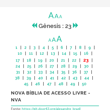
A
A
A
Gênesis : 23
A
A
A
1
|
2
|
3
|
4
|
5
|
6
|
7
|
8
|
9
|
10
|
11
|
12
|
13
|
14
|
15
|
16
|
23
17
|
18
|
19
|
20
|
21
|
22
|
|
24
|
25
|
26
|
27
|
28
|
29
|
30
|
31
|
32
|
33
|
34
|
35
|
36
|
37
|
38
|
39
|
40
|
41
|
42
|
43
|
44
|
45
|
46
|
47
|
48
|
49
|
50
NOVA BÍBLIA DE ACESSO LIVRE -
NVA
Fonte:
https://git.door43.org/alexandre_brazil