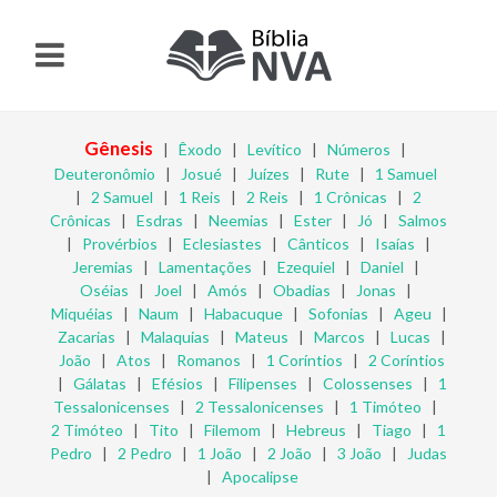
Gênesis
|
Êxodo
|
Levítico
|
Números
|
Deuteronômio
|
Josué
|
Juízes
|
Rute
|
1 Samuel
|
2 Samuel
|
1 Reis
|
2 Reis
|
1 Crônicas
|
2
Crônicas
|
Esdras
|
Neemias
|
Ester
|
Jó
|
Salmos
|
Provérbios
|
Eclesiastes
|
Cânticos
|
Isaías
|
Jeremias
|
Lamentações
|
Ezequiel
|
Daniel
|
Oséias
|
Joel
|
Amós
|
Obadias
|
Jonas
|
Miquéias
|
Naum
|
Habacuque
|
Sofonias
|
Ageu
|
Zacarias
|
Malaquias
|
Mateus
|
Marcos
|
Lucas
|
João
|
Atos
|
Romanos
|
1 Coríntios
|
2 Coríntios
|
Gálatas
|
Efésios
|
Filipenses
|
Colossenses
|
1
Tessalonicenses
|
2 Tessalonicenses
|
1 Timóteo
|
2 Timóteo
|
Tito
|
Filemom
|
Hebreus
|
Tiago
|
1
Pedro
|
2 Pedro
|
1 João
|
2 João
|
3 João
|
Judas
|
Apocalipse