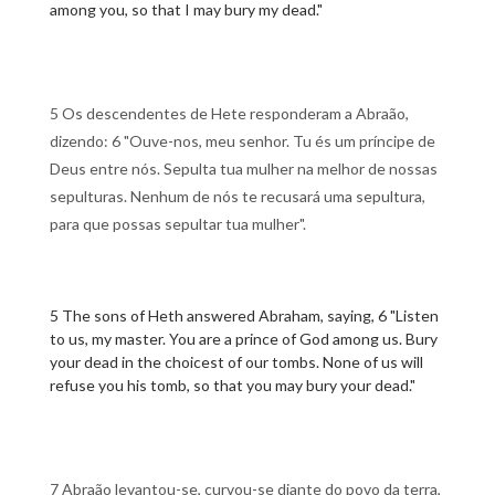
among you, so that I may bury my dead."
5 Os descendentes de Hete responderam a Abraão,
dizendo: 6 "Ouve-nos, meu senhor. Tu és um príncipe de
Deus entre nós. Sepulta tua mulher na melhor de nossas
sepulturas. Nenhum de nós te recusará uma sepultura,
para que possas sepultar tua mulher".
5 The sons of Heth answered Abraham, saying, 6 "Listen
to us, my master. You are a prince of God among us. Bury
your dead in the choicest of our tombs. None of us will
refuse you his tomb, so that you may bury your dead."
7 Abraão levantou-se, curvou-se diante do povo da terra,