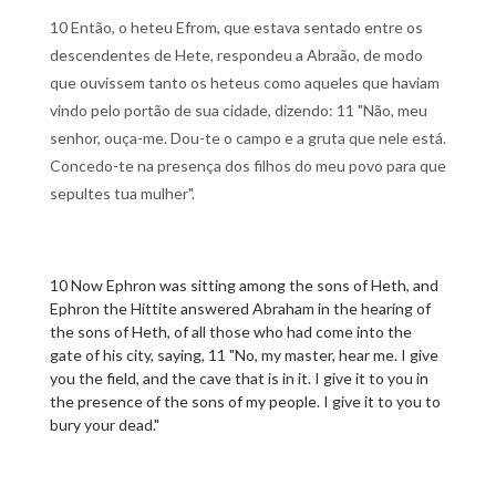
10 Então, o heteu Efrom, que estava sentado entre os
descendentes de Hete, respondeu a Abraão, de modo
que ouvissem tanto os heteus como aqueles que haviam
vindo pelo portão de sua cidade, dizendo: 11 "Não, meu
senhor, ouça-me. Dou-te o campo e a gruta que nele está.
Concedo-te na presença dos filhos do meu povo para que
sepultes tua mulher".
10 Now Ephron was sitting among the sons of Heth, and
Ephron the Hittite answered Abraham in the hearing of
the sons of Heth, of all those who had come into the
gate of his city, saying, 11 "No, my master, hear me. I give
you the field, and the cave that is in it. I give it to you in
the presence of the sons of my people. I give it to you to
bury your dead."