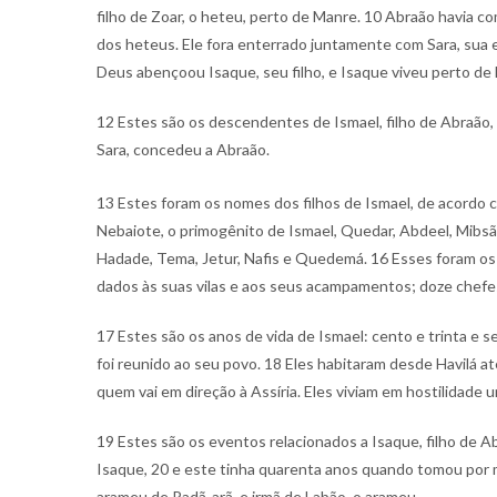
filho de Zoar, o heteu, perto de Manre. 10 Abraão havia 
dos heteus. Ele fora enterrado juntamente com Sara, sua 
Deus abençoou Isaque, seu filho, e Isaque viveu perto de 
12 Estes são os descendentes de Ismael, filho de Abraão, o
Sara, concedeu a Abraão.
13 Estes foram os nomes dos filhos de Ismael, de acordo
Nebaiote, o primogênito de Ismael, Quedar, Abdeel, Mibs
Hadade, Tema, Jetur, Nafis e Quedemá. 16 Esses foram os 
dados às suas vilas e aos seus acampamentos; doze chefe
17 Estes são os anos de vida de Ismael: cento e trinta e s
foi reunido ao seu povo. 18 Eles habitaram desde Havilá at
quem vai em direção à Assíria. Eles viviam em hostilidade 
19 Estes são os eventos relacionados a Isaque, filho de A
Isaque, 20 e este tinha quarenta anos quando tomou por m
arameu de Padã-arã, e irmã de Labão, o arameu.