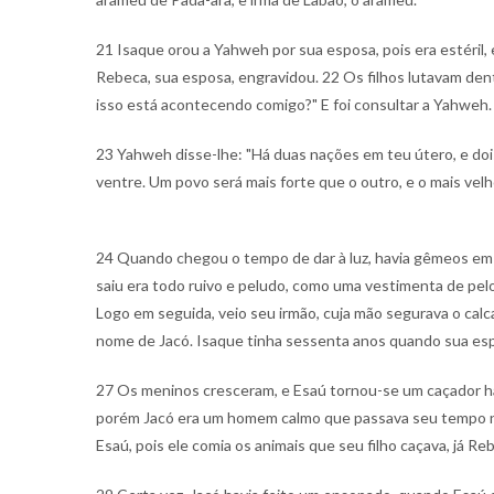
21 Isaque orou a Yahweh por sua esposa, pois era estéril,
Rebeca, sua esposa, engravidou. 22 Os filhos lutavam dentr
isso está acontecendo comigo?" E foi consultar a Yahweh.
23 Yahweh disse-lhe: "Há duas nações em teu útero, e do
ventre. Um povo será mais forte que o outro, e o mais velho
24 Quando chegou o tempo de dar à luz, havia gêmeos em 
saiu era todo ruivo e peludo, como uma vestimenta de pel
Logo em seguida, veio seu irmão, cuja mão segurava o calc
nome de Jacó. Isaque tinha sessenta anos quando sua espo
27 Os meninos cresceram, e Esaú tornou-se um caçador 
porém Jacó era um homem calmo que passava seu tempo n
Esaú, pois ele comia os animais que seu filho caçava, já R