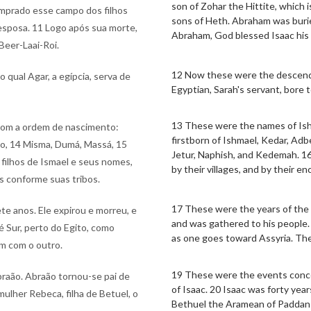
son of Zohar the Hittite, which
comprado esse campo dos filhos
sons of Heth. Abraham was burie
esposa. 11 Logo após sua morte,
Abraham, God blessed Isaac his s
Beer-Laai-Roi.
12 Now these were the descend
 qual Agar, a egípcia, serva de
Egyptian, Sarah's servant, bore
13 These were the names of Ishm
 com a ordem de nascimento:
firstborn of Ishmael, Kedar, Ad
ão, 14 Misma, Dumá, Massá, 15
Jetur, Naphish, and Kedemah. 1
filhos de Ismael e seus nomes,
by their villages, and by their 
s conforme suas tribos.
17 These were the years of the l
ete anos. Ele expirou e morreu, e
and was gathered to his people. 
é Sur, perto do Egito, como
as one goes toward Assyria. They
um com o outro.
19 These were the events conce
braão. Abraão tornou-se pai de
of Isaac. 20 Isaac was forty yea
ulher Rebeca, filha de Betuel, o
Bethuel the Aramean of Paddan 