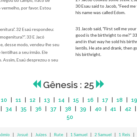
 chegou do campo, fraco de
30 Esau said to Jacob, "Feed me
vermelho, por favor. Estou
his name was called Edom.
31 Jacob said, "First sell me your
genitura". 32 Esaú respondeu:
good is the birthright to me?" 3
imogenitura?". 33 E Jacó
and in that way he sold his birt
o e, desse modo, vendeu-lhe seu
lentils. He ate and drank, then 
lentilhas a seu irmão. Ele
his birthright.
. Assim, Esaú desprezou o seu
Gênesis : 25
|
10
|
11
|
12
|
13
|
14
|
15
|
16
|
17
|
18
|
1
|
34
|
35
|
36
|
37
|
38
|
39
|
40
|
41
|
42
50
nômio
|
Josué
|
Juízes
|
Rute
|
1 Samuel
|
2 Samuel
|
1 Reis