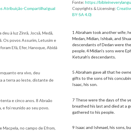
Fonte:
https://bibleineverylang
s Atribuição-CompartilhaIgual
Copyrights & Licensing:
Creativ
BY-SA 4.0)
1 Abraham took another wife; h
deu à luz Zinrã, Jocsã, Medã,
Medan, Midian, Ishbak, and Shu
dã. Os povos Assurim, Letusim e
descendants of Dedan were the 
foram Efá, Efer, Hanoque, Abidá
people. 4 Midian's sons were Eph
Keturah's descendants.
5 Abraham gave all that he owned
enquanto era vivo, deu
gifts to the sons of his concubi
 a terra ao leste, distante de
Isaac, his son.
7 These were the days of the ye
etenta e cinco anos. 8 Abraão
breathed his last and died at a g
 e foi reunido ao seu povo.
gathered to his people.
9 Isaac and Ishmael, his sons, bu
de Macpela, no campo de Efrom,