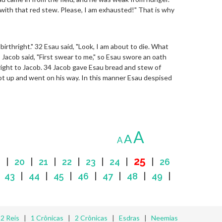
 with that red stew. Please, I am exhausted!" That is why
 birthright." 32 Esau said, "Look, I am about to die. What
3 Jacob said, "First swear to me," so Esau swore an oath
hright to Jacob. 34 Jacob gave Esau bread and stew of
got up and went on his way. In this manner Esau despised
A
A
A
25
9
|
20
|
21
|
22
|
23
|
24
|
|
26
|
43
|
44
|
45
|
46
|
47
|
48
|
49
|
|
2 Reis
|
1 Crônicas
|
2 Crônicas
|
Esdras
|
Neemias