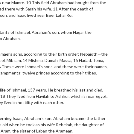
 is near Mamre. 10 This field Abraham had bought from the
d there with Sarah his wife. 11 After the death of
on, and Isaac lived near Beer Lahai Roi.
ants of Ishmael, Abraham's son, whom Hagar the
 to Abraham.
ael's sons, according to their birth order: Nebaioth—the
beel, Mibsam, 14 Mishma, Dumah, Massa, 15 Hadad, Tema,
6 These were Ishmael's sons, and these were their names,
encampments; twelve princes according to their tribes.
ife of Ishmael, 137 years. He breathed his last and died,
18 They lived from Havilah to Ashhur, which is near Egypt,
 lived in hostility with each other.
rning Isaac, Abraham's son. Abraham became the father
rs old when he took as his wife Rebekah, the daughter of
Aram, the sister of Laban the Aramean.