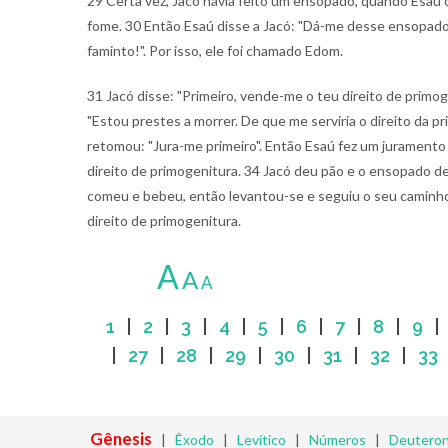
29 Certa vez, Jacó havia feito um ensopado, quando Esaú
fome. 30 Então Esaú disse a Jacó: "Dá-me desse ensopado 
faminto!". Por isso, ele foi chamado Edom.
31 Jacó disse: "Primeiro, vende-me o teu direito de primo
"Estou prestes a morrer. De que me serviria o direito da pr
retomou: "Jura-me primeiro". Então Esaú fez um jurament
direito de primogenitura. 34 Jacó deu pão e o ensopado de 
comeu e bebeu, então levantou-se e seguiu o seu caminho
direito de primogenitura.
A
A
A
1
|
2
|
3
|
4
|
5
|
6
|
7
|
8
|
9
|
27
|
28
|
29
|
30
|
31
|
32
|
33
Gênesis
|
Êxodo
|
Levítico
|
Números
|
Deutero