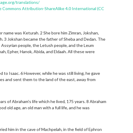
uage.org/translations/
e Commons Attribution-ShareAlike 4.0 International (CC
er name was Keturah. 2 She bore him Zimran, Jokshan,
ah. 3 Jokshan became the father of Sheba and Dedan. The
Assyrian people, the Letush people, and the Leum
ah, Epher, Hanok, Abida, and Eldaah. All these were
 to Isaac. 6 However, while he was still living, he gave
nes and sent them to the land of the east, away from
ars of Abraham's life which he lived, 175 years. 8 Abraham
ood old age, an old man with a full life, and he was
ried him in the cave of Machpelah, in the field of Ephron