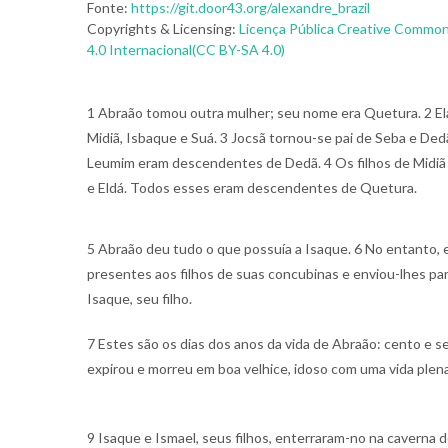
Fonte:
https://git.door43.org/alexandre_brazil
Copyrights & Licensing:
Licença Pública Creative Common
4.0 Internacional(CC BY-SA 4.0)
1 Abraão tomou outra mulher; seu nome era Quetura. 2 Ela 
Midiã, Isbaque e Suá. 3 Jocsã tornou-se pai de Seba e De
Leumim eram descendentes de Dedã. 4 Os filhos de Midiã 
e Eldá. Todos esses eram descendentes de Quetura.
5 Abraão deu tudo o que possuía a Isaque. 6 No entanto, 
presentes aos filhos de suas concubinas e enviou-lhes para
Isaque, seu filho.
7 Estes são os dias dos anos da vida de Abraão: cento e s
expirou e morreu em boa velhice, idoso com uma vida plena,
9 Isaque e Ismael, seus filhos, enterraram-no na caverna 