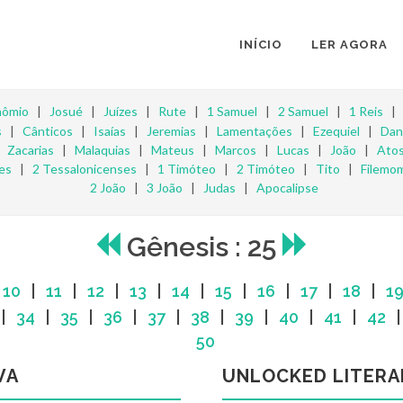
INÍCIO
LER AGORA
nômio
|
Josué
|
Juízes
|
Rute
|
1 Samuel
|
2 Samuel
|
1 Reis
s
|
Cânticos
|
Isaías
|
Jeremias
|
Lamentações
|
Ezequiel
|
Dan
|
Zacarias
|
Malaquias
|
Mateus
|
Marcos
|
Lucas
|
João
|
Ato
es
|
2 Tessalonicenses
|
1 Timóteo
|
2 Timóteo
|
Tito
|
Filemo
2 João
|
3 João
|
Judas
|
Apocalipse
Gênesis : 25
|
10
|
11
|
12
|
13
|
14
|
15
|
16
|
17
|
18
|
1
|
34
|
35
|
36
|
37
|
38
|
39
|
40
|
41
|
42
50
VA
UNLOCKED LITERA