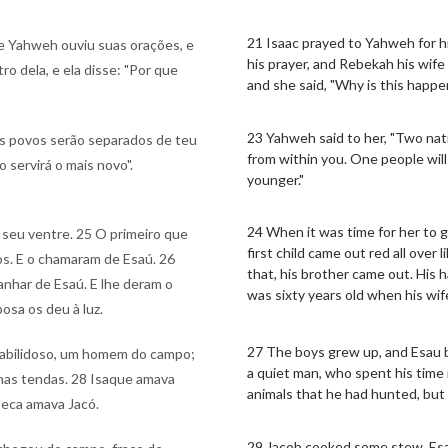
21 Isaac prayed to Yahweh for 
 e Yahweh ouviu suas orações, e
his prayer, and Rebekah his wife
o dela, e ela disse: "Por que
and she said, "Why is this happ
23 Yahweh said to her, "Two nat
is povos serão separados de teu
from within you. One people will
 servirá o mais novo".
younger."
24 When it was time for her to g
seu ventre. 25 O primeiro que
first child came out red all over
os. E o chamaram de Esaú. 26
that, his brother came out. His 
anhar de Esaú. E lhe deram o
was sixty years old when his wi
sa os deu à luz.
27 The boys grew up, and Esau be
habilidoso, um homem do campo;
a quiet man, who spent his time
as tendas. 28 Isaque amava
animals that he had hunted, but
ebeca amava Jacó.
29 Jacob cooked some stew. Esau