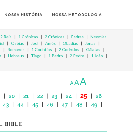
NOSSA HISTÓRIA
NOSSA METODOLOGIA
|
2 Reis
|
1 Crônicas
|
2 Crônicas
|
Esdras
|
Neemias
iel
|
Oséias
|
Joel
|
Amós
|
Obadias
|
Jonas
|
s
|
Romanos
|
1 Coríntios
|
2 Coríntios
|
Gálatas
|
m
|
Hebreus
|
Tiago
|
1 Pedro
|
2 Pedro
|
1 João
|
A
A
A
25
9
|
20
|
21
|
22
|
23
|
24
|
|
26
|
43
|
44
|
45
|
46
|
47
|
48
|
49
|
L BIBLE