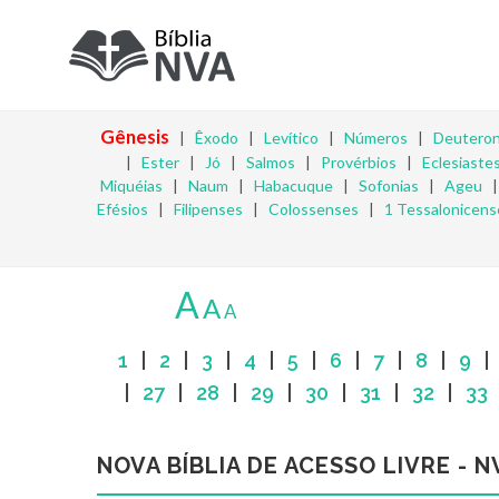
Gênesis
|
Êxodo
|
Levítico
|
Números
|
Deutero
|
Ester
|
Jó
|
Salmos
|
Provérbios
|
Eclesiaste
Miquéias
|
Naum
|
Habacuque
|
Sofonias
|
Ageu
Efésios
|
Filipenses
|
Colossenses
|
1 Tessalonicens
A
A
A
1
|
2
|
3
|
4
|
5
|
6
|
7
|
8
|
9
|
27
|
28
|
29
|
30
|
31
|
32
|
33
NOVA BÍBLIA DE ACESSO LIVRE - N