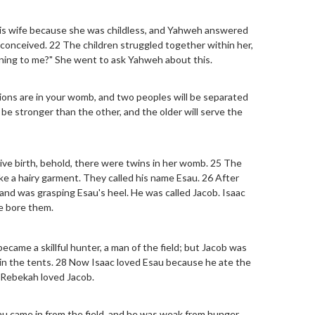
his wife because she was childless, and Yahweh answered
 conceived. 22 The children struggled together within her,
ening to me?" She went to ask Yahweh about this.
ions are in your womb, and two peoples will be separated
 be stronger than the other, and the older will serve the
ive birth, behold, there were twins in her womb. 25 The
 like a hairy garment. They called his name Esau. 26 After
hand was grasping Esau's heel. He was called Jacob. Isaac
fe bore them.
came a skillful hunter, a man of the field; but Jacob was
 in the tents. 28 Now Isaac loved Esau because he ate the
 Rebekah loved Jacob.
 came in from the field, and he was weak from hunger.