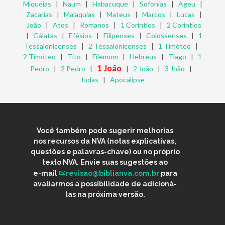
Miquéias
|
Naum
|
Habacuque
|
Sofonias
|
Ageu
|
Zacarias
|
Malaquias
|
Mateus
|
Marcos
|
Lucas
|
João
|
Atos
|
Romanos
|
1 Coríntios
|
2 Coríntios
|
Gálatas
|
Efésios
|
Filipenses
|
Colossenses
|
1
Tessalonicenses
|
2 Tessalonicenses
|
1 Timóteo
|
2 Timóteo
|
Tito
|
Filemom
|
Hebreus
|
Tiago
|
1
1 João
Pedro
|
2 Pedro
|
|
2 João
|
3 João
|
Judas
|
Apocalipse
Você também pode sugerir melhorias
nos recursos da NVA (notas explicativas,
questões e palavras-chave) ou no próprio
texto NVA. Envie suas sugestões ao
e-mail
revisao@biblianva.com.br
para
avaliarmos a possibilidade de adicioná-
las na próxima versão.