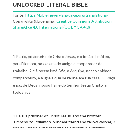
UNLOCKED LITERAL BIBLE
Fonte:
https://bibleineverylanguage.org/translations/
Copyrights & Licensing:
Creative Commons Attribution-
ShareAlike 4.0 International (CC BY-SA 4.0)
1 Paulo, prisioneiro de Cristo Jesus, e o irmão Timóteo,
para Filemom, nosso amado amigo e cooperador de
trabalho, 2 e à nossa irmã Áfia, a Arquipo, nosso soldado
companheiro, e à igreja que se reúne em tua casa. 3 Graça
e paz de Deus, nosso Pai, e do Senhor Jesus Cristo, a
todos vós.
1 Paul, a prisoner of Christ Jesus, and the brother
Timothy, to Philemon, our dear friend and fellow worker, 2
and to Apphia our sister, and to Archippus our fellow