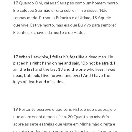
17 Quando O vi, caí aos Seus pés como um homem morto.
Ele colocou Sua mão direita sobre mim e disse: "Não
tenhas medo. Eu sou o Primeiro e o Último, 18 Aquele
que vive. Estive morto, mas eis que Eu vivo para sempre!
E tenho as chaves da morte e do Hades.
17 When I saw him, I fell at his feet like a dead man. He
placed his right hand on me and said, "Do not be afraid. I
am the first and the last 18 and the one who lives. I was
dead, but look, I live forever and ever! And I have the
keys of death and of Hades.
19 Portanto escreve o que tens visto, o que é agora, e o
que acontecerá depois disso. 20 Quanto ao mistério
sobre as sete estrelas que viste em Minha mão direita e
os sete candeeiros de ouro, as sete estrelas são os anjos