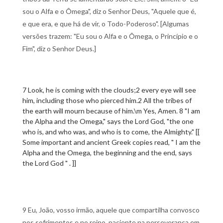
sou o Alfa e o Ômega", diz o Senhor Deus, "Aquele que é,
e que era, e que há de vir, o Todo-Poderoso". [Algumas
versões trazem: "Eu sou o Alfa e o Ômega, o Princípio e o
Fim", diz o Senhor Deus.]
7 Look, he is coming with the clouds;2 every eye will see
him, including those who pierced him.2 All the tribes of
the earth will mourn because of him.\m Yes, Amen. 8 "I am
the Alpha and the Omega," says the Lord God, "the one
who is, and who was, and who is to come, the Almighty." [[
Some important and ancient Greek copies read, " I am the
Alpha and the Omega, the beginning and the end, says
the Lord God " . ]]
9 Eu, João, vosso irmão, aquele que compartilha convosco
nos sofrimentos e no reino, paciente na perseverança em