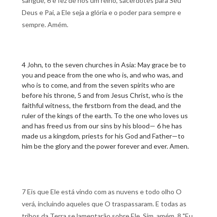
sangue, 6 e fez de nós um reino, sacerdotes para Seu
Deus e Pai, a Ele seja a glória e o poder para sempre e
sempre. Amém.
4 John, to the seven churches in Asia: May grace be to
you and peace from the one who is, and who was, and
who is to come, and from the seven spirits who are
before his throne, 5 and from Jesus Christ, who is the
faithful witness, the firstborn from the dead, and the
ruler of the kings of the earth. To the one who loves us
and has freed us from our sins by his blood— 6 he has
made us a kingdom, priests for his God and Father—to
him be the glory and the power forever and ever. Amen.
7 Eis que Ele está vindo com as nuvens e todo olho O
verá, incluindo aqueles que O traspassaram. E todas as
tribos da Terra se lamentarão sobre Ele. Sim, amém. 8 "Eu