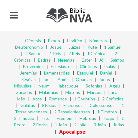
Gênesis
|
Êxodo
|
Levítico
|
Números
|
Deuteronômio
|
Josué
|
Juízes
|
Rute
|
1 Samuel
|
2 Samuel
|
1 Reis
|
2 Reis
|
1 Crônicas
|
2
Crônicas
|
Esdras
|
Neemias
|
Ester
|
Jó
|
Salmos
|
Provérbios
|
Eclesiastes
|
Cânticos
|
Isaías
|
Jeremias
|
Lamentações
|
Ezequiel
|
Daniel
|
Oséias
|
Joel
|
Amós
|
Obadias
|
Jonas
|
Miquéias
|
Naum
|
Habacuque
|
Sofonias
|
Ageu
|
Zacarias
|
Malaquias
|
Mateus
|
Marcos
|
Lucas
|
João
|
Atos
|
Romanos
|
1 Coríntios
|
2 Coríntios
|
Gálatas
|
Efésios
|
Filipenses
|
Colossenses
|
1
Tessalonicenses
|
2 Tessalonicenses
|
1 Timóteo
|
2 Timóteo
|
Tito
|
Filemom
|
Hebreus
|
Tiago
|
1
Pedro
|
2 Pedro
|
1 João
|
2 João
|
3 João
|
Judas
Apocalipse
|