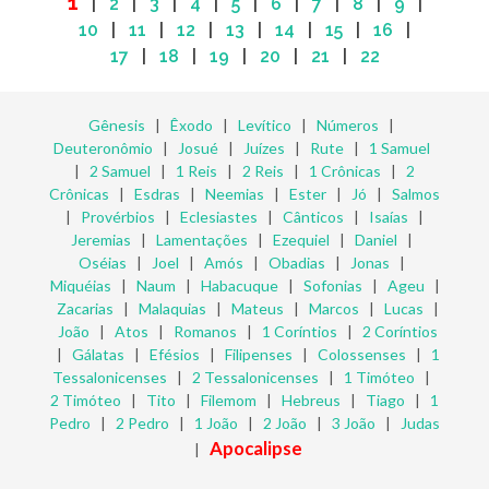
1
|
2
|
3
|
4
|
5
|
6
|
7
|
8
|
9
|
10
|
11
|
12
|
13
|
14
|
15
|
16
|
17
|
18
|
19
|
20
|
21
|
22
Gênesis
|
Êxodo
|
Levítico
|
Números
|
Deuteronômio
|
Josué
|
Juízes
|
Rute
|
1 Samuel
|
2 Samuel
|
1 Reis
|
2 Reis
|
1 Crônicas
|
2
Crônicas
|
Esdras
|
Neemias
|
Ester
|
Jó
|
Salmos
|
Provérbios
|
Eclesiastes
|
Cânticos
|
Isaías
|
Jeremias
|
Lamentações
|
Ezequiel
|
Daniel
|
Oséias
|
Joel
|
Amós
|
Obadias
|
Jonas
|
Miquéias
|
Naum
|
Habacuque
|
Sofonias
|
Ageu
|
Zacarias
|
Malaquias
|
Mateus
|
Marcos
|
Lucas
|
João
|
Atos
|
Romanos
|
1 Coríntios
|
2 Coríntios
|
Gálatas
|
Efésios
|
Filipenses
|
Colossenses
|
1
Tessalonicenses
|
2 Tessalonicenses
|
1 Timóteo
|
2 Timóteo
|
Tito
|
Filemom
|
Hebreus
|
Tiago
|
1
Pedro
|
2 Pedro
|
1 João
|
2 João
|
3 João
|
Judas
Apocalipse
|