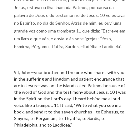
Jesus, estava na ilha chamada Patmos, por causa da
palavra de Deus e do testemunho de Jesus. 10 Eu estava
no Espírito, no dia do Senhor. Atrás de mim, eu ouvi uma
grande voz como uma trombeta 11 que dizia: "Escreve em
um livro o que vês, e envia-o às sete igrejas: Éfeso,
Esmirna, Pérgamo, Tiatira, Sardes, Filadélfia e Laodiceia".
9 I, John—your brother and the one who shares with you
in the suffering and kingdom and patient endurance that
are in Jesus—was on the island called Patmos because of
the word of God and the testimony about Jesus. 10 I was
in the Spirit on the Lord's day. I heard behind me a loud
voice like a trumpet. 11 It said, "Write what you see in a
book, and send it to the seven churches—to Ephesus, to
Smyrna, to Pergamum, to Thyatira, to Sardis, to
Philadelphia, and to Laodicea."