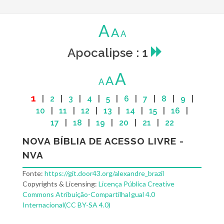
A
A
A
Apocalipse : 1
A
A
A
1
|
2
|
3
|
4
|
5
|
6
|
7
|
8
|
9
|
10
|
11
|
12
|
13
|
14
|
15
|
16
|
17
|
18
|
19
|
20
|
21
|
22
NOVA BÍBLIA DE ACESSO LIVRE -
NVA
Fonte:
https://git.door43.org/alexandre_brazil
Copyrights & Licensing:
Licença Pública Creative
Commons Atribuição-CompartilhaIgual 4.0
Internacional(CC BY-SA 4.0)