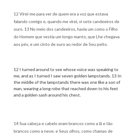
12 Virei-me para ver de quem era a voz que estava
falando comigo e, quando me virei, vi sete candeeiros de
ouro. 13 No meio dos candeeiros, havia um como o Filho
do Homem que vestia um longo manto, que Lhe chegava
aos pés, e um cinto de ouro ao redor de Seu peito.
12 I turned around to see whose voice was speaking to
me, and as I turned I saw seven golden lampstands. 13 In
the middle of the lampstands there was one like a son of
man, wearing a long robe that reached down to his feet
and a golden sash around his chest.
14 Sua cabeça e cabelo eram brancos como a lã e tão
brancos como a neve; e Seus olhos, como chamas de