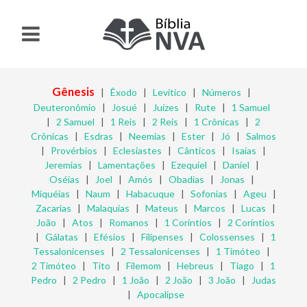
Gênesis
|
Êxodo
|
Levítico
|
Números
|
Deuteronômio
|
Josué
|
Juízes
|
Rute
|
1 Samuel
|
2 Samuel
|
1 Reis
|
2 Reis
|
1 Crônicas
|
2
Crônicas
|
Esdras
|
Neemias
|
Ester
|
Jó
|
Salmos
|
Provérbios
|
Eclesiastes
|
Cânticos
|
Isaías
|
Jeremias
|
Lamentações
|
Ezequiel
|
Daniel
|
Oséias
|
Joel
|
Amós
|
Obadias
|
Jonas
|
Miquéias
|
Naum
|
Habacuque
|
Sofonias
|
Ageu
|
Zacarias
|
Malaquias
|
Mateus
|
Marcos
|
Lucas
|
João
|
Atos
|
Romanos
|
1 Coríntios
|
2 Coríntios
|
Gálatas
|
Efésios
|
Filipenses
|
Colossenses
|
1
Tessalonicenses
|
2 Tessalonicenses
|
1 Timóteo
|
2 Timóteo
|
Tito
|
Filemom
|
Hebreus
|
Tiago
|
1
Pedro
|
2 Pedro
|
1 João
|
2 João
|
3 João
|
Judas
|
Apocalipse