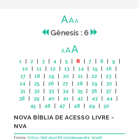
A
A
A
Gênesis : 6
A
A
A
6
1
|
2
|
3
|
4
|
5
|
|
7
|
8
|
9
|
10
|
11
|
12
|
13
|
14
|
15
|
16
|
17
|
18
|
19
|
20
|
21
|
22
|
23
|
24
|
25
|
26
|
27
|
28
|
29
|
30
|
31
|
32
|
33
|
34
|
35
|
36
|
37
|
38
|
39
|
40
|
41
|
42
|
43
|
44
|
45
|
46
|
47
|
48
|
49
|
50
NOVA BÍBLIA DE ACESSO LIVRE -
NVA
Fonte:
https://git.door43.org/alexandre_brazil