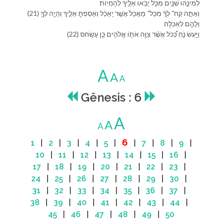
לְ⁠מִינֵ֑⁠הוּ שְׁנַ֧יִם מִ⁠כֹּ֛ל יָבֹ֥אוּ אֵלֶ֖י⁠ךָ לְ⁠הַֽחֲיֽוֹת׃
(21) וְ⁠אַתָּ֣ה קַח־ לְ⁠ךָ֗ מִ⁠כָּל־ מַֽאֲכָל֙ אֲשֶׁ֣ר יֵֽאָכֵ֔ל וְ⁠אָסַפְתָּ֖ אֵלֶ֑י⁠ךָ וְ⁠הָיָ֥ה לְ⁠ךָ֛
וְ⁠לָ⁠הֶ֖ם לְ⁠אָכְלָֽה׃
(22) וַ⁠יַּ֖עַשׂ נֹ֑חַ כְּ֠⁠כֹל אֲשֶׁ֨ר צִוָּ֥ה אֹת֛⁠וֹ אֱלֹהִ֖ים כֵּ֥ן עָשָֽׂה׃ס
A
A
A
Gênesis : 6
A
A
A
6
1
|
2
|
3
|
4
|
5
|
|
7
|
8
|
9
|
10
|
11
|
12
|
13
|
14
|
15
|
16
|
17
|
18
|
19
|
20
|
21
|
22
|
23
|
24
|
25
|
26
|
27
|
28
|
29
|
30
|
31
|
32
|
33
|
34
|
35
|
36
|
37
|
38
|
39
|
40
|
41
|
42
|
43
|
44
|
45
|
46
|
47
|
48
|
49
|
50