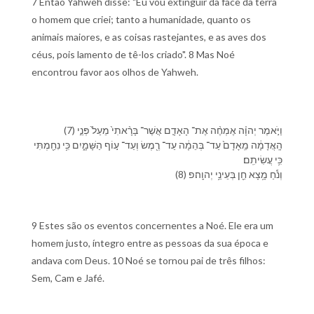
7 Então Yahweh disse: "Eu vou extinguir da face da terra
o homem que criei; tanto a humanidade, quanto os
animais maiores, e as coisas rastejantes, e as aves dos
céus, pois lamento de tê-los criado". 8 Mas Noé
encontrou favor aos olhos de Yahweh.
(7) וַ⁠יֹּ֣אמֶר יְהוָ֗ה אֶמְחֶ֨ה אֶת־ הָ⁠אָדָ֤ם אֲשֶׁר־ בָּרָ֨אתִי֙ מֵ⁠עַל֙ פְּנֵ֣י
הָֽ⁠אֲדָמָ֔ה מֵֽ⁠אָדָם֙ עַד־ בְּהֵמָ֔ה עַד־ רֶ֖מֶשׂ וְ⁠עַד־ ע֣וֹף הַ⁠שָּׁמָ֑יִם כִּ֥י נִחַ֖מְתִּי
כִּ֥י עֲשִׂיתִֽ⁠ם׃
(8) וְ⁠נֹ֕חַ מָ֥צָא חֵ֖ן בְּ⁠עֵינֵ֥י יְהוָֽה׃פ
9 Estes são os eventos concernentes a Noé. Ele era um
homem justo, íntegro entre as pessoas da sua época e
andava com Deus. 10 Noé se tornou pai de três filhos:
Sem, Cam e Jafé.