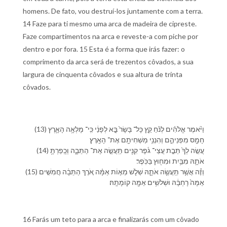
homens. De fato, vou destruí-los juntamente com a terra.
14 Faze para ti mesmo uma arca de madeira de cipreste.
Faze compartimentos na arca e reveste-a com piche por
dentro e por fora. 15 Esta é a forma que irás fazer: o
comprimento da arca será de trezentos côvados, a sua
largura de cinquenta côvados e sua altura de trinta
côvados.
(13) וַ⁠יֹּ֨אמֶר אֱלֹהִ֜ים לְ⁠נֹ֗חַ קֵ֤ץ כָּל־ בָּשָׂר֙ בָּ֣א לְ⁠פָנַ֔⁠י כִּֽי־ מָלְאָ֥ה הָ⁠אָ֛רֶץ
חָמָ֖ס מִ⁠פְּנֵי⁠הֶ֑ם וְ⁠הִנְ⁠נִ֥י מַשְׁחִיתָ֖⁠ם אֶת־ הָ⁠אָֽרֶץ׃
(14) עֲשֵׂ֤ה לְ⁠ךָ֙ תֵּבַ֣ת עֲצֵי־ גֹ֔פֶר קִנִּ֖ים תַּֽעֲשֶׂ֣ה אֶת־ הַ⁠תֵּבָ֑ה וְ⁠כָֽפַרְתָּ֥
אֹתָ֛⁠הּ מִ⁠בַּ֥יִת וּ⁠מִ⁠ח֖וּץ בַּ⁠כֹּֽפֶר׃
(15) וְ⁠זֶ֕ה אֲשֶׁ֥ר תַּֽעֲשֶׂ֖ה אֹתָ֑⁠הּ שְׁלֹ֧שׁ מֵא֣וֹת אַמָּ֗ה אֹ֚רֶךְ הַ⁠תֵּבָ֔ה חֲמִשִּׁ֤ים
אַמָּה֙ רָחְבָּ֔⁠הּ וּ⁠שְׁלֹשִׁ֥ים אַמָּ֖ה קוֹמָתָֽ⁠הּ׃
16 Farás um teto para a arca e finalizarás com um côvado