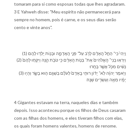
tomaram para si como esposas todas que lhes agradaram.
3 E Yahweh disse: "Meu espírito não permanecerá para
sempre no homem, pois é carne, e os seus dias serão
cento e vinte anos".
(1) וַֽ⁠יְהִי֙ כִּֽי־ הֵחֵ֣ל הָֽ⁠אָדָ֔ם לָ⁠רֹ֖ב עַל־ פְּנֵ֣י הָֽ⁠אֲדָמָ֑ה וּ⁠בָנ֖וֹת יֻלְּד֥וּ לָ⁠הֶֽם׃
(2) וַ⁠יִּרְא֤וּ בְנֵי־ הָֽ⁠אֱלֹהִים֙ אֶת־ בְּנ֣וֹת הָֽ⁠אָדָ֔ם כִּ֥י טֹבֹ֖ת הֵ֑נָּה וַ⁠יִּקְח֤וּ לָ⁠הֶם֙
נָשִׁ֔ים מִ⁠כֹּ֖ל אֲשֶׁ֥ר בָּחָֽרוּ׃
(3) וַ⁠יֹּ֣אמֶר יְהוָ֗ה לֹֽא־ יָד֨וֹן רוּחִ֤⁠י בָֽ⁠אָדָם֙ לְ⁠עֹלָ֔ם בְּ⁠שַׁ⁠גַּ֖ם ה֣וּא בָשָׂ֑ר וְ⁠הָי֣וּ
יָמָ֔י⁠ו מֵאָ֥ה וְ⁠עֶשְׂרִ֖ים שָׁנָֽה׃
4 Gigantes estavam na terra, naqueles dias e também
depois. Isso aconteceu porque os filhos de Deus casaram
com as filhas dos homens, e eles tiveram filhos com elas,
os quais foram homens valentes, homens de renome.