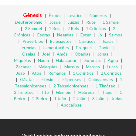
Gênesis
|
Êxodo
|
Levítico
|
Números
|
Deuteronômio
|
Josué
|
Juízes
|
Rute
|
1 Samuel
|
2 Samuel
|
1 Reis
|
2 Reis
|
1 Crônicas
|
2
Crônicas
|
Esdras
|
Neemias
|
Ester
|
Jó
|
Salmos
|
Provérbios
|
Eclesiastes
|
Cânticos
|
Isaías
|
Jeremias
|
Lamentações
|
Ezequiel
|
Daniel
|
Oséias
|
Joel
|
Amós
|
Obadias
|
Jonas
|
Miquéias
|
Naum
|
Habacuque
|
Sofonias
|
Ageu
|
Zacarias
|
Malaquias
|
Mateus
|
Marcos
|
Lucas
|
João
|
Atos
|
Romanos
|
1 Coríntios
|
2 Coríntios
|
Gálatas
|
Efésios
|
Filipenses
|
Colossenses
|
1
Tessalonicenses
|
2 Tessalonicenses
|
1 Timóteo
|
2 Timóteo
|
Tito
|
Filemom
|
Hebreus
|
Tiago
|
1
Pedro
|
2 Pedro
|
1 João
|
2 João
|
3 João
|
Judas
|
Apocalipse
Você também pode sugerir melhorias