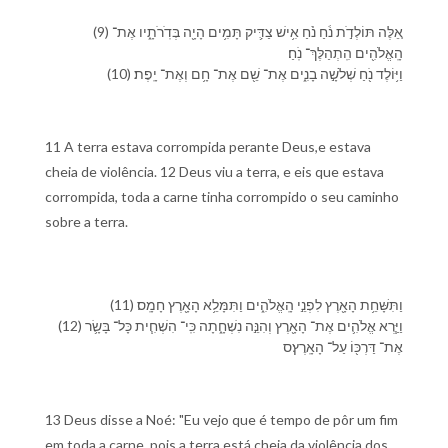
(9) אֵ֚לֶּה תּוֹלְדֹ֣ת נֹ֔חַ נֹ֗חַ אִ֥ישׁ צַדִּ֛יק תָּמִ֥ים הָיָ֖ה בְּ⁠דֹֽרֹתָ֑י⁠ו אֶת־
הָֽ⁠אֱלֹהִ֖ים הִֽתְהַלֶּךְ־ נֹֽחַ׃
(10) וַ⁠יּ֥וֹלֶד נֹ֖חַ שְׁלֹשָׁ֣ה בָנִ֑ים אֶת־ שֵׁ֖ם אֶת־ חָ֥ם וְ⁠אֶת־ יָֽפֶת׃
11 A terra estava corrompida perante Deus,e estava
cheia de violência. 12 Deus viu a terra, e eis que estava
corrompida, toda a carne tinha corrompido o seu caminho
sobre a terra.
(11) וַ⁠תִּשָּׁחֵ֥ת הָ⁠אָ֖רֶץ לִ⁠פְנֵ֣י הָֽ⁠אֱלֹהִ֑ים וַ⁠תִּמָּלֵ֥א הָ⁠אָ֖רֶץ חָמָֽס׃
(12) וַ⁠יַּ֧רְא אֱלֹהִ֛ים אֶת־ הָ⁠אָ֖רֶץ וְ⁠הִנֵּ֣ה נִשְׁחָ֑תָה כִּֽי־ הִשְׁחִ֧ית כָּל־ בָּשָׂ֛ר
אֶת־ דַּרְכּ֖⁠וֹ עַל־ הָ⁠אָֽרֶץ׃ס
13 Deus disse a Noé: "Eu vejo que é tempo de pôr um fim
em toda a carne, pois a terra está cheia da violência dos