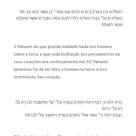
(4) הַ⁠נְּפִלִ֞ים הָי֣וּ בָ⁠אָרֶץ֮ בַּ⁠יָּמִ֣ים הָ⁠הֵם֒ וְ⁠גַ֣ם אַֽחֲרֵי־ כֵ֗ן אֲשֶׁ֨ר יָבֹ֜אוּ בְּנֵ֤י
הָֽ⁠אֱלֹהִים֙ אֶל־ בְּנ֣וֹת הָֽ⁠אָדָ֔ם וְ⁠יָלְד֖וּ לָ⁠הֶ֑ם הֵ֧מָּה הַ⁠גִּבֹּרִ֛ים אֲשֶׁ֥ר מֵ⁠עוֹלָ֖ם
אַנְשֵׁ֥י הַ⁠שֵּֽׁם׃פ
5 Yahweh viu que grande maldade havia nos homens
sobre a terra, e que toda inclinação dos pensamentos de
seus corações era continuamente má. 6 E Yahweh
lamentou-Se de ter feito o homem na terra, e isso
entristeceu Seu coração.
(5) וַ⁠יַּ֣רְא יְהוָ֔ה כִּ֥י רַבָּ֛ה רָעַ֥ת הָ⁠אָדָ֖ם בָּ⁠אָ֑רֶץ וְ⁠כָל־ יֵ֨צֶר֙ מַחְשְׁבֹ֣ת לִבּ֔⁠וֹ רַ֥ק
רַ֖ע כָּל־ הַ⁠יּֽוֹם׃
(6) וַ⁠יִּנָּ֣חֶם יְהוָ֔ה כִּֽי־ עָשָׂ֥ה אֶת־ הָֽ⁠אָדָ֖ם בָּ⁠אָ֑רֶץ וַ⁠יִּתְעַצֵּ֖ב אֶל־ לִבּֽ⁠וֹ׃