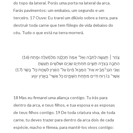
do topo da lateral. Porás uma porta na lateral da arca.
Farás pavimentos: um embaixo, um segundo e um
terceiro. 17 Ouve: Eu trarei um dilúvio sobre a terra, para
destruir toda carne que tem fôlego de vida debaixo do
céu. Tudo o que está na terra morrerá.
(16) צֹ֣הַר ׀ תַּֽעֲשֶׂ֣ה לַ⁠תֵּבָ֗ה וְ⁠אֶל־ אַמָּה֙ תְּכַלֶ֣⁠נָּה מִ⁠לְ⁠מַ֔עְלָ⁠ה וּ⁠פֶ֥תַח
הַ⁠תֵּבָ֖ה בְּ⁠צִדָּ֣⁠הּ תָּשִׂ֑ים תַּחְתִּיִּ֛ם שְׁנִיִּ֥ם וּ⁠שְׁלִשִׁ֖ים תַּֽעֲשֶֽׂ⁠הָ׃
(17) וַ⁠אֲנִ֗י הִנְ⁠נִי֩ מֵבִ֨יא אֶת־ הַ⁠מַּבּ֥וּל מַ֨יִם֙ עַל־ הָ⁠אָ֔רֶץ לְ⁠שַׁחֵ֣ת כָּל־ בָּשָׂ֗ר
אֲשֶׁר־ בּ⁠וֹ֙ ר֣וּחַ חַיִּ֔ים מִ⁠תַּ֖חַת הַ⁠שָּׁמָ֑יִם כֹּ֥ל אֲשֶׁר־ בָּ⁠אָ֖רֶץ יִגְוָֽע׃
18 Mas eu firmarei uma aliança contigo. Tu irás para
dentro da arca, e teus filhos, e tua esposa e as esposas
de teus filhos contigo. 19 De toda criatura viva, de toda
carne, tu deves trazer para dentro da arca dois de cada
espécie, macho e fêmea, para mantê-los vivos contigo: