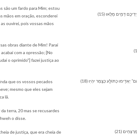
as são um fardo para Mim; estou
(15) דֵי⁠כֶ֖ם דָּמִ֥ים מָלֵֽאוּ׃
as mãos em oração, esconderei
as ouvirei, pois vossas mãos
sas obras diante de Mim! Parai
; acabai com a opressão; [No
ai o oprimido"] fazei justiça ao
(18) יַאְדִּ֥ימוּ כַ⁠תּוֹלָ֖ע כַּ⁠צֶּ֥מֶר יִהְיֽוּ׃
ainda que os vossos pecados
 neve; mesmo que eles sejam
a lã.
 da terra, 20 mas se recusardes
ahweh o disse.
(21) ְּחִֽים׃
heia de justiça, que era cheia de