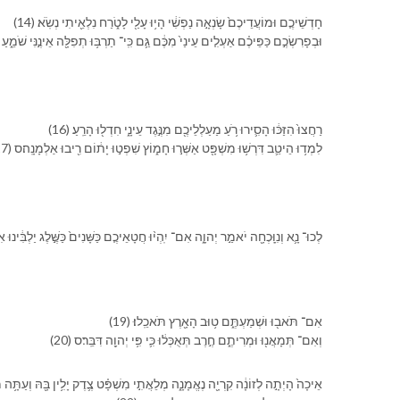
(14) חָדְשֵׁי⁠כֶ֤ם וּ⁠מוֹעֲדֵי⁠כֶם֙ שָׂנְאָ֣ה נַפְשִׁ֔⁠י הָי֥וּ עָלַ֖⁠י לָ⁠טֹ֑רַח נִלְאֵ֖יתִי נְשֹֽׂא׃
וּ⁠בְ⁠פָרִשְׂ⁠כֶ֣ם כַּפֵּי⁠כֶ֗ם אַעְלִ֤ים עֵינַ⁠י֙ מִ⁠כֶּ֔ם גַּ֛ם כִּֽי־ תַרְבּ֥וּ תְפִלָּ֖ה אֵינֶ֣⁠נִּי שֹׁמֵ֑עַ יְ
(16) רַחֲצוּ֙ הִזַּכּ֔וּ הָסִ֛ירוּ רֹ֥עַ מַעַלְלֵי⁠כֶ֖ם מִ⁠נֶּ֣גֶד עֵינָ֑⁠י חִדְל֖וּ הָרֵֽעַ׃
(17) לִמְד֥וּ הֵיטֵ֛ב דִּרְשׁ֥וּ מִשְׁפָּ֖ט אַשְּׁר֣וּ חָמ֑וֹץ שִׁפְט֣וּ יָת֔וֹם רִ֖יבוּ אַלְמָנָֽה׃ס
לְכוּ־ נָ֛א וְ⁠נִוָּֽכְחָ֖ה יֹאמַ֣ר יְהוָ֑ה אִם־ יִֽהְי֨וּ חֲטָאֵי⁠כֶ֤ם כַּ⁠שָּׁנִים֙ כַּ⁠שֶּׁ֣לֶג יַלְבִּ֔ינוּ אִם־ 
(19) אִם־ תֹּאב֖וּ וּ⁠שְׁמַעְתֶּ֑ם ט֥וּב הָ⁠אָ֖רֶץ תֹּאכֵֽלוּ׃
(20) וְ⁠אִם־ תְּמָאֲנ֖וּ וּ⁠מְרִיתֶ֑ם חֶ֣רֶב תְּאֻכְּל֔וּ כִּ֛י פִּ֥י יְהוָ֖ה דִּבֵּֽר׃ס
אֵיכָה֙ הָיְתָ֣ה לְ⁠זוֹנָ֔ה קִרְיָ֖ה נֶאֱמָנָ֑ה מְלֵאֲתִ֣י מִשְׁפָּ֗ט צֶ֛דֶק יָלִ֥ין בָּ֖⁠הּ וְ⁠עַתָּ֥ה מְרַצ