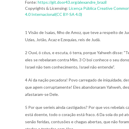
Fonte:
https://git.door43.org/alexandre_brazil
Copyrights & Licensing:
Licença Pública Creative Common
4.0 Internacional(CC BY-SA 4.0)
1 Visão de Isaías, filho de Amoz, que teve a respeito de Ju
Uzias, Jotão, Acaz e Ezequias, reis de Judá.
2 Ouvi, ó céus, e escuta, ó terra, porque Yahweh disse: "T
eles se rebelaram contra Mim. 3 O boi conhece o seu dono
Israel não tem conhecimento, Israel não entende".
4 Ai da nação pecadora! Povo carregado de iniquidade, des
que agem corruptamente! Eles abandonaram Yahweh, desp
afastaram-se Dele.
5 Por que seríeis ainda castigados? Por que vos rebelais 
está doente, todo o coração está fraco. 6 Da sola do pé at
senão feridas, contusões e chagas abertas, que não fora
atadas e tratadas com óleo.