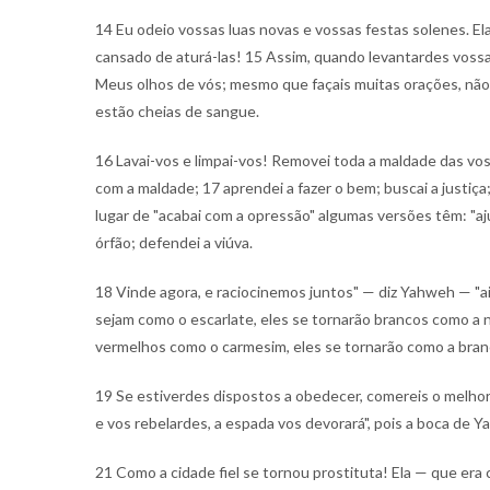
14 Eu odeio vossas luas novas e vossas festas solenes. El
cansado de aturá-las! 15 Assim, quando levantardes voss
Meus olhos de vós; mesmo que façais muitas orações, não 
estão cheias de sangue.
16 Lavai-vos e limpai-vos! Removei toda a maldade das vos
com a maldade; 17 aprendei a fazer o bem; buscai a justiça
lugar de "acabai com a opressão" algumas versões têm: "ajud
órfão; defendei a viúva.
18 Vinde agora, e raciocinemos juntos" — diz Yahweh — "
sejam como o escarlate, eles se tornarão brancos como a
vermelhos como o carmesim, eles se tornarão como a branc
19 Se estiverdes dispostos a obedecer, comereis o melhor
e vos rebelardes, a espada vos devorará", pois a boca de Y
21 Como a cidade fiel se tornou prostituta! Ela — que era c