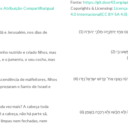
Fonte:
https://git.door43.org/a
s Atribuição-CompartilhaIgual
Copyrights & Licensing:
Licença
4.0 Internacional(CC BY-SA 4.0)
(1)  אָחָ֥ז יְחִזְקִיָּ֖הוּ מַלְכֵ֥י יְהוּדָֽה׃
dá e Jerusalém, nos dias de
(2) וּ בִֽ⁠י׃
enho nutrido e criado filhos, mas
, e o jumento, o seu cocho, mas
(4) ה֣וֹי ׀ גּ֣וֹי חֹטֵ֗א עַ֚ם כֶּ֣בֶד עָוֺ֔ן זֶ֣רַע מְרֵעִ֔ים בָּנִ֖ים מַשְׁחִיתִ֑ים עָזְב֣וּ אֶת־ יְהוָ֗ה נִֽאֲצ֛וּ אֶת־ קְד֥וֹשׁ יִשְׂרָאֵ֖ל נָזֹ֥רוּ
cendência de malfeitores, filhos
rezaram o Santo de Israel e
cada vez mais? A cabeça toda
(6)  חֻבָּ֔שׁוּ וְ⁠לֹ֥א רֻכְּכָ֖ה בַּ⁠שָּֽׁמֶן׃
é a cabeça, não há parte sã,
m limpas nem fechadas, nem