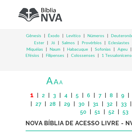
Gênesis
|
Êxodo
|
Levítico
|
Números
|
Deuteronô
Ester
|
Jó
|
Salmos
|
Provérbios
|
Eclesiastes
Miquéias
|
Naum
|
Habacuque
|
Sofonias
|
Ageu
Efésios
|
Filipenses
|
Colossenses
|
1 Tessalonicens
A
A
A
1
|
2
|
3
|
4
|
5
|
6
|
7
|
8
|
9
|
27
|
28
|
29
|
30
|
31
|
32
|
33
50
|
51
|
52
|
53
NOVA BÍBLIA DE ACESSO LIVRE - N