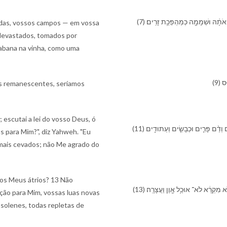
(7) ⁠הּ וּ⁠שְׁמָמָ֖ה כְּ⁠מַהְפֵּכַ֥ת זָרִֽים׃
adas, vossos campos — em vossa
devastados, tomados por
cabana na vinha, como uma
(9)
ns remanescentes, seríamos
escutai a lei do vosso Deus, ó
(11) לָ⁠מָּה־ לִּ֤⁠י רֹב־ זִבְחֵי⁠כֶם֙ יֹאמַ֣ר יְהוָ֔ה שָׂבַ֛עְתִּי עֹל֥וֹת אֵילִ֖ים וְ⁠חֵ֣לֶב מְרִיאִ֑ים וְ⁠דַ֨ם פָּרִ֧ים וּ⁠כְבָשִׂ֛ים וְ⁠עַתּוּדִ֖ים
s para Mim?", diz Yahweh. "Eu
nimais cevados; não Me agrado do
os Meus átrios? 13 Não
(13) קְרָ֔א לֹא־ אוּכַ֥ל אָ֖וֶן וַ⁠עֲצָרָֽה׃
nação para Mim, vossas luas novas
solenes, todas repletas de