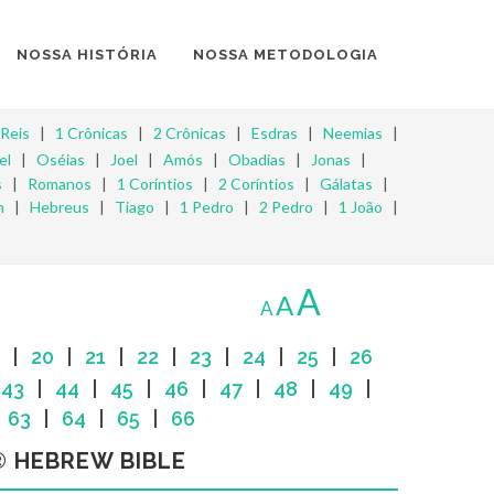
NOSSA HISTÓRIA
NOSSA METODOLOGIA
 Reis
|
1 Crônicas
|
2 Crônicas
|
Esdras
|
Neemias
|
el
|
Oséias
|
Joel
|
Amós
|
Obadias
|
Jonas
|
s
|
Romanos
|
1 Coríntios
|
2 Coríntios
|
Gálatas
|
m
|
Hebreus
|
Tiago
|
1 Pedro
|
2 Pedro
|
1 João
|
A
A
A
|
20
|
21
|
22
|
23
|
24
|
25
|
26
|
43
|
44
|
45
|
46
|
47
|
48
|
49
|
|
63
|
64
|
65
|
66
 HEBREW BIBLE