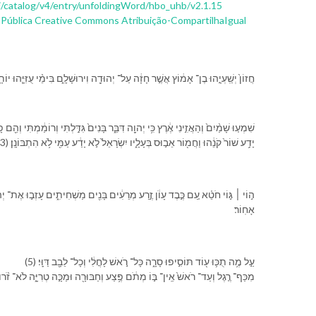
pi/catalog/v4/entry/unfoldingWord/hbo_uhb/v2.1.15
 Pública Creative Commons Atribuição-CompartilhaIgual
חֲזוֹן֙ יְשַֽׁעְיָ֣הוּ בֶן־ אָמ֔וֹץ אֲשֶׁ֣ר חָזָ֔ה עַל־ יְהוּדָ֖ה וִ⁠ירוּשָׁלִָ֑ם בִּ⁠ימֵ֨י עֻזִּיָּ֧הוּ יוֹתָ֛ם
שִׁמְע֤וּ שָׁמַ֨יִם֙ וְ⁠הַאֲזִ֣ינִי אֶ֔רֶץ כִּ֥י יְהוָ֖ה דִּבֵּ֑ר בָּנִים֙ גִּדַּ֣לְתִּי וְ⁠רוֹמַ֔מְתִּי וְ⁠הֵ֖ם פָּ֥שְׁע
(3) יָדַ֥ע שׁוֹר֙ קֹנֵ֔⁠הוּ וַ⁠חֲמ֖וֹר אֵב֣וּס בְּעָלָ֑י⁠ו יִשְׂרָאֵל֙ לֹ֣א יָדַ֔ע עַמִּ֖⁠י לֹ֥א הִתְבּוֹנָֽן׃
אָחֽוֹר׃
(5) עַ֣ל מֶ֥ה תֻכּ֛וּ ע֖וֹד תּוֹסִ֣יפוּ סָרָ֑ה כָּל־ רֹ֣אשׁ לָ⁠חֳלִ֔י וְ⁠כָל־ לֵבָ֖ב דַּוָּֽי׃
מִ⁠כַּף־ רֶ֤גֶל וְ⁠עַד־ רֹאשׁ֙ אֵֽין־ בּ֣⁠וֹ מְתֹ֔ם פֶּ֥צַע וְ⁠חַבּוּרָ֖ה וּ⁠מַכָּ֣ה טְרִיָּ֑ה לֹא־ זֹ֨רוּ֙ וְ⁠לֹ֣א