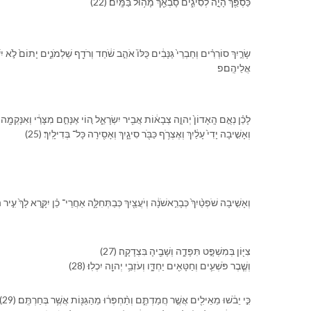
(22) כַּסְפֵּ֖⁠ךְ הָיָ֣ה לְ⁠סִיגִ֑ים סָבְאֵ֖⁠ךְ מָה֥וּל בַּ⁠מָּֽיִם׃
אֲלֵי⁠הֶֽם׃פ
לָ⁠כֵ֗ן נְאֻ֤ם הָֽ⁠אָדוֹן֙ יְהוָ֣ה צְבָא֔וֹת אֲבִ֖יר יִשְׂרָאֵ֑ל ה֚וֹי אֶנָּחֵ֣ם מִ⁠צָּרַ֔⁠י וְ⁠אִנָּקְמָ֖ה מֵ⁠אוֹי
(25) וְ⁠אָשִׁ֤יבָה יָדִ⁠י֙ עָלַ֔יִ⁠ךְ וְ⁠אֶצְרֹ֥ף כַּ⁠בֹּ֖ר סִיגָ֑יִ⁠ךְ וְ⁠אָסִ֖ירָה כָּל־ בְּדִילָֽיִ⁠ךְ׃
וְ⁠אָשִׁ֤יבָה שֹׁפְטַ֨יִ⁠ךְ֙ כְּ⁠בָ⁠רִ֣אשֹׁנָ֔ה וְ⁠יֹעֲצַ֖יִ⁠ךְ כְּ⁠בַ⁠תְּחִלָּ֑ה אַחֲרֵי־ כֵ֗ן יִקָּ֤רֵא לָ⁠ךְ֙ עִ֣יר הַ
(27) צִיּ֖וֹן בְּ⁠מִשְׁפָּ֣ט תִּפָּדֶ֑ה וְ⁠שָׁבֶ֖י⁠הָ בִּ⁠צְדָקָֽה׃
(28) וְ⁠שֶׁ֧בֶר פֹּשְׁעִ֛ים וְ⁠חַטָּאִ֖ים יַחְדָּ֑ו וְ⁠עֹזְבֵ֥י יְהוָ֖ה יִכְלֽוּ׃
(29) כִּ֣י יֵבֹ֔שׁוּ מֵ⁠אֵילִ֖ים אֲשֶׁ֣ר חֲמַדְתֶּ֑ם וְ⁠תַ֨חְפְּר֔וּ מֵ⁠הַ⁠גַּנּ֖וֹת אֲשֶׁ֥ר בְּחַרְתֶּֽם׃