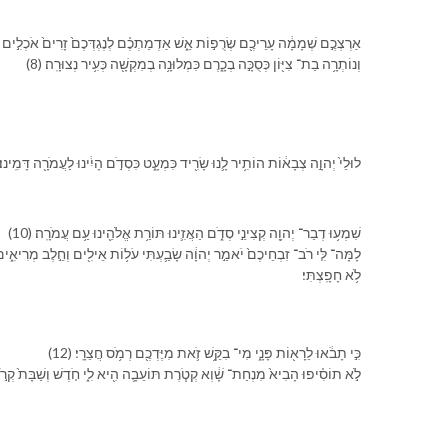
אַרְצְ⁠כֶ֣ם שְׁמָמָ֔ה עָרֵי⁠כֶ֖ם שְׂרֻפ֣וֹת אֵ֑שׁ אַדְמַתְ⁠כֶ֗ם לְ⁠נֶגְדְּ⁠כֶם֙ זָרִים֙ אֹכְלִ֣ים אֹתָ֔
(8) וְ⁠נוֹתְרָ֥ה בַת־ צִיּ֖וֹן כְּ⁠סֻכָּ֣ה בְ⁠כָ֑רֶם כִּ⁠מְלוּנָ֥ה בְ⁠מִקְשָׁ֖ה כְּ⁠עִ֥יר נְצוּרָֽה׃
 לוּלֵי֙ יְהוָ֣ה צְבָא֔וֹת הוֹתִ֥יר לָ֛⁠נוּ שָׂרִ֖יד כִּ⁠מְעָ֑ט כִּ⁠סְדֹ֣ם הָיִ֔ינוּ לַ⁠עֲמֹרָ֖ה דָּמִֽינוּ׃ס
(10) שִׁמְע֥וּ דְבַר־ יְהוָ֖ה קְצִינֵ֣י סְדֹ֑ם הַאֲזִ֛ינוּ תּוֹרַ֥ת אֱלֹהֵ֖י⁠נוּ עַ֥ם עֲמֹרָֽה׃
לֹ֥א חָפָֽצְתִּי׃
(12) כִּ֣י תָבֹ֔אוּ לֵ⁠רָא֖וֹת פָּנָ֑⁠י מִי־ בִקֵּ֥שׁ זֹ֛את מִ⁠יֶּדְ⁠כֶ֖ם רְמֹ֥ס חֲצֵרָֽ⁠י׃
לֹ֣א תוֹסִ֗יפוּ הָבִיא֙ מִנְחַת־ שָׁ֔וְא קְטֹ֧רֶת תּוֹעֵבָ֛ה הִ֖יא לִ֑⁠י חֹ֤דֶשׁ וְ⁠שַׁבָּת֙ קְרֹ֣א מִ