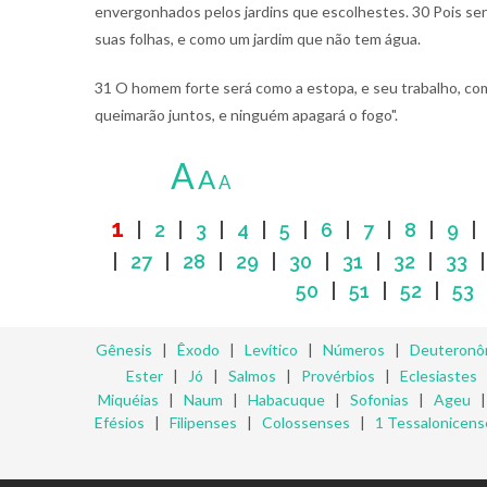
envergonhados pelos jardins que escolhestes. 30 Pois se
suas folhas, e como um jardim que não tem água.
31 O homem forte será como a estopa, e seu trabalho, c
queimarão juntos, e ninguém apagará o fogo".
A
A
A
1
|
2
|
3
|
4
|
5
|
6
|
7
|
8
|
9
|
27
|
28
|
29
|
30
|
31
|
32
|
33
50
|
51
|
52
|
53
Gênesis
|
Êxodo
|
Levítico
|
Números
|
Deuteronô
Ester
|
Jó
|
Salmos
|
Provérbios
|
Eclesiastes
Miquéias
|
Naum
|
Habacuque
|
Sofonias
|
Ageu
Efésios
|
Filipenses
|
Colossenses
|
1 Tessalonicens