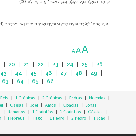
(30) כִּ֣י תִֽהְי֔וּ כְּ⁠אֵלָ֖ה נֹבֶ֣לֶת עָלֶ֑⁠הָ וּֽ⁠כְ⁠גַנָּ֔ה אֲשֶׁר־ מַ֖יִם אֵ֥ין לָֽ⁠הּ׃
(31) וְ⁠הָיָ֤ה הֶ⁠חָסֹן֙ לִ⁠נְעֹ֔רֶת וּ⁠פֹעֲל֖⁠וֹ לְ⁠נִיצ֑וֹץ וּ⁠בָעֲר֧וּ שְׁנֵי⁠הֶ֛ם יַחְדָּ֖ו וְ⁠אֵ֥ין מְכַבֶּֽה׃ס
A
A
A
|
20
|
21
|
22
|
23
|
24
|
25
|
26
|
43
|
44
|
45
|
46
|
47
|
48
|
49
|
|
63
|
64
|
65
|
66
 Reis
|
1 Crônicas
|
2 Crônicas
|
Esdras
|
Neemias
|
el
|
Oséias
|
Joel
|
Amós
|
Obadias
|
Jonas
|
s
|
Romanos
|
1 Coríntios
|
2 Coríntios
|
Gálatas
|
m
|
Hebreus
|
Tiago
|
1 Pedro
|
2 Pedro
|
1 João
|