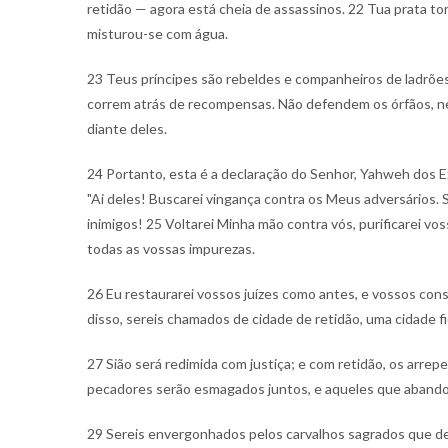
retidão — agora está cheia de assassinos. 22 Tua prata to
misturou-se com água.
23 Teus príncipes são rebeldes e companheiros de ladrõ
correm atrás de recompensas. Não defendem os órfãos, n
diante deles.
24 Portanto, esta é a declaração do Senhor, Yahweh dos Ex
"Ai deles! Buscarei vingança contra os Meus adversários. 
inimigos! 25 Voltarei Minha mão contra vós, purificarei vos
todas as vossas impurezas.
26 Eu restaurarei vossos juízes como antes, e vossos cons
disso, sereis chamados de cidade de retidão, uma cidade fi
27 Sião será redimida com justiça; e com retidão, os arrep
pecadores serão esmagados juntos, e aqueles que aban
29 Sereis envergonhados pelos carvalhos sagrados que des