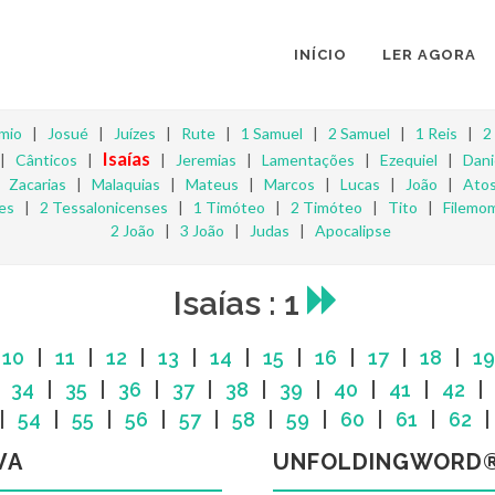
INÍCIO
LER AGORA
mio
|
Josué
|
Juízes
|
Rute
|
1 Samuel
|
2 Samuel
|
1 Reis
|
2
Isaías
|
Cânticos
|
|
Jeremias
|
Lamentações
|
Ezequiel
|
Dani
|
Zacarias
|
Malaquias
|
Mateus
|
Marcos
|
Lucas
|
João
|
Ato
es
|
2 Tessalonicenses
|
1 Timóteo
|
2 Timóteo
|
Tito
|
Filemo
2 João
|
3 João
|
Judas
|
Apocalipse
Isaías : 1
|
10
|
11
|
12
|
13
|
14
|
15
|
16
|
17
|
18
|
19
|
34
|
35
|
36
|
37
|
38
|
39
|
40
|
41
|
42
|
54
|
55
|
56
|
57
|
58
|
59
|
60
|
61
|
62
VA
UNFOLDINGWORD®