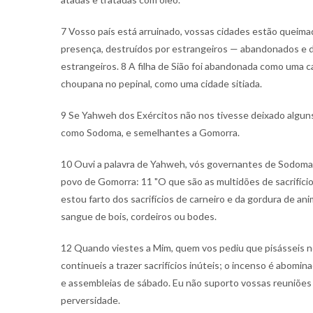
7 Vosso país está arruinado, vossas cidades estão queim
presença, destruídos por estrangeiros — abandonados e 
estrangeiros. 8 A filha de Sião foi abandonada como uma 
choupana no pepinal, como uma cidade sitiada.
9 Se Yahweh dos Exércitos não nos tivesse deixado algu
como Sodoma, e semelhantes a Gomorra.
10 Ouvi a palavra de Yahweh, vós governantes de Sodoma; 
povo de Gomorra: 11 "O que são as multidões de sacrifício
estou farto dos sacrifícios de carneiro e da gordura de a
sangue de bois, cordeiros ou bodes.
12 Quando viestes a Mim, quem vos pediu que pisásseis n
continueis a trazer sacrifícios inúteis; o incenso é abomi
e assembleias de sábado. Eu não suporto vossas reuniões 
perversidade.