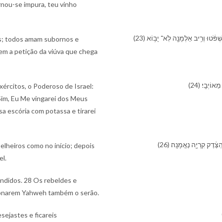
rnou-se impura, teu vinho
(23) שָׂרַ֣יִ⁠ךְ סוֹרְרִ֗ים וְ⁠חַבְרֵי֙ גַּנָּבִ֔ים כֻּלּ⁠וֹ֙ אֹהֵ֣ב שֹׁ֔חַד וְ⁠רֹדֵ֖ף שַׁלְמֹנִ֑ים יָתוֹם֙ לֹ֣א יִשְׁפֹּ֔טוּ וְ⁠רִ֥יב אַלְמָנָ֖ה לֹֽא־ יָב֥וֹא
es; todos amam subornos e
em a petição da viúva que chega
(24) ְבָֽ⁠י׃
ércitos, o Poderoso de Israel:
Sim, Eu Me vingarei dos Meus
sa escória com potassa e tirarei
(26) ⁠צֶּ֔דֶק קִרְיָ֖ה נֶאֱמָנָֽה׃
elheiros como no início; depois
el.
endidos. 28 Os rebeldes e
donarem Yahweh também o serão.
ejastes e ficareis