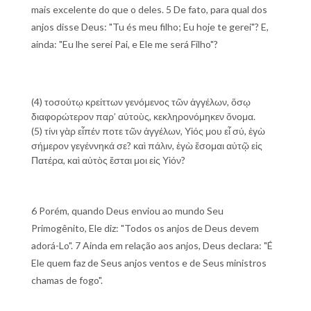
mais excelente do que o deles. 5 De fato, para qual dos
anjos disse Deus: "Tu és meu filho; Eu hoje te gerei"? E,
ainda: "Eu lhe serei Pai, e Ele me será Filho"?
(4) τοσούτῳ κρείττων γενόμενος τῶν ἀγγέλων, ὅσῳ
διαφορώτερον παρ’ αὐτοὺς, κεκληρονόμηκεν ὄνομα.
(5) τίνι γὰρ εἶπέν ποτε τῶν ἀγγέλων, Υἱός μου εἶ σύ, ἐγὼ
σήμερον γεγέννηκά σε? καὶ πάλιν, ἐγὼ ἔσομαι αὐτῷ εἰς
Πατέρα, καὶ αὐτὸς ἔσται μοι εἰς Υἱόν?
6 Porém, quando Deus enviou ao mundo Seu
Primogênito, Ele diz: "Todos os anjos de Deus devem
adorá-Lo". 7 Ainda em relação aos anjos, Deus declara: "É
Ele quem faz de Seus anjos ventos e de Seus ministros
chamas de fogo".