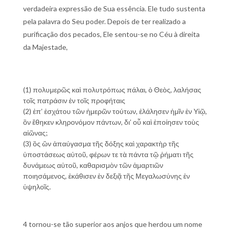
verdadeira expressão de Sua essência. Ele tudo sustenta
pela palavra do Seu poder. Depois de ter realizado a
purificação dos pecados, Ele sentou-se no Céu à direita
da Majestade,
(1) πολυμερῶς καὶ πολυτρόπως πάλαι, ὁ Θεὸς, λαλήσας
τοῖς πατράσιν ἐν τοῖς προφήταις
(2) ἐπ’ ἐσχάτου τῶν ἡμερῶν τούτων, ἐλάλησεν ἡμῖν ἐν Υἱῷ,
ὃν ἔθηκεν κληρονόμον πάντων, δι’ οὗ καὶ ἐποίησεν τοὺς
αἰῶνας;
(3) ὃς ὢν ἀπαύγασμα τῆς δόξης καὶ χαρακτὴρ τῆς
ὑποστάσεως αὐτοῦ, φέρων τε τὰ πάντα τῷ ῥήματι τῆς
δυνάμεως αὐτοῦ, καθαρισμὸν τῶν ἁμαρτιῶν
ποιησάμενος, ἐκάθισεν ἐν δεξιᾷ τῆς Μεγαλωσύνης ἐν
ὑψηλοῖς.
4 tornou-se tão superior aos anjos que herdou um nome