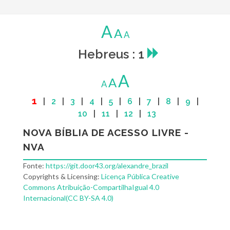
A
A
A
Hebreus : 1
A
A
A
1
|
2
|
3
|
4
|
5
|
6
|
7
|
8
|
9
|
10
|
11
|
12
|
13
NOVA BÍBLIA DE ACESSO LIVRE -
NVA
Fonte:
https://git.door43.org/alexandre_brazil
Copyrights & Licensing:
Licença Pública Creative
Commons Atribuição-CompartilhaIgual 4.0
Internacional(CC BY-SA 4.0)