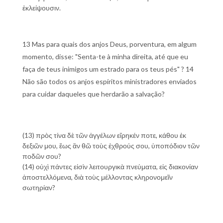
ἐκλείψουσιν.
13 Mas para quais dos anjos Deus, porventura, em algum
momento, disse: "Senta-te à minha direita, até que eu
faça de teus inimigos um estrado para os teus pés" ? 14
Não são todos os anjos espíritos ministradores enviados
para cuidar daqueles que herdarão a salvação?
(13) πρὸς τίνα δὲ τῶν ἀγγέλων εἴρηκέν ποτε, κάθου ἐκ
δεξιῶν μου, ἕως ἂν θῶ τοὺς ἐχθρούς σου, ὑποπόδιον τῶν
ποδῶν σου?
(14) οὐχὶ πάντες εἰσὶν λειτουργικὰ πνεύματα, εἰς διακονίαν
ἀποστελλόμενα, διὰ τοὺς μέλλοντας κληρονομεῖν
σωτηρίαν?