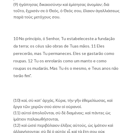
(9) ἠγάπησας δικαιοσύνην καὶ ἐμίσησας ἀνομίαν; διὰ
τοῦτο, ἔχρισέν σε ὁ Θεός, ὁ Θεός σου, ἔλαιον ἀγαλλιάσεως
παρὰ τοὺς μετόχους σου.
10 No princípio, ó Senhor, Tu estabeleceste a fundação
da terra; os céus são obras de Tuas mãos. 11 Eles
perecerão, mas Tu permaneces. Eles se gastarão como
roupas. 12 Tu os enrolarás como um manto e como
roupas os mudarás. Mas Tu és o mesmo, e Teus anos não
terão fim".
(10) καί, σὺ κατ’ ἀρχάς, Κύριε, τὴν γῆν ἐθεμελίωσας, καὶ
ἔργα τῶν χειρῶν σού εἰσιν οἱ οὐρανοί.
(11) αὐτοὶ ἀπολοῦνται, σὺ δὲ διαμένεις; καὶ πάντες ὡς
ἱμάτιον παλαιωθήσονται,
(12) καὶ ὡσεὶ περιβόλαιον ἑλίξεις αὐτούς, ὡς ἱμάτιον καὶ
ἀλλαγήσονται; σὺ δὲ ὁ αὐτὸς εἶ, καὶ τὰ ἔτη σου οὐκ