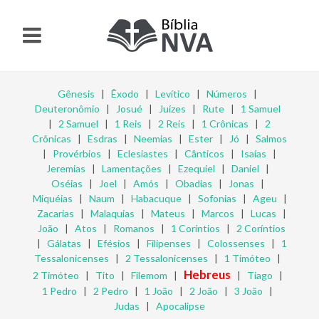
Gênesis
|
Êxodo
|
Levítico
|
Números
|
Deuteronômio
|
Josué
|
Juízes
|
Rute
|
1 Samuel
|
2 Samuel
|
1 Reis
|
2 Reis
|
1 Crônicas
|
2
Crônicas
|
Esdras
|
Neemias
|
Ester
|
Jó
|
Salmos
|
Provérbios
|
Eclesiastes
|
Cânticos
|
Isaías
|
Jeremias
|
Lamentações
|
Ezequiel
|
Daniel
|
Oséias
|
Joel
|
Amós
|
Obadias
|
Jonas
|
Miquéias
|
Naum
|
Habacuque
|
Sofonias
|
Ageu
|
Zacarias
|
Malaquias
|
Mateus
|
Marcos
|
Lucas
|
João
|
Atos
|
Romanos
|
1 Coríntios
|
2 Coríntios
|
Gálatas
|
Efésios
|
Filipenses
|
Colossenses
|
1
Tessalonicenses
|
2 Tessalonicenses
|
1 Timóteo
|
Hebreus
2 Timóteo
|
Tito
|
Filemom
|
|
Tiago
|
1 Pedro
|
2 Pedro
|
1 João
|
2 João
|
3 João
|
Judas
|
Apocalipse