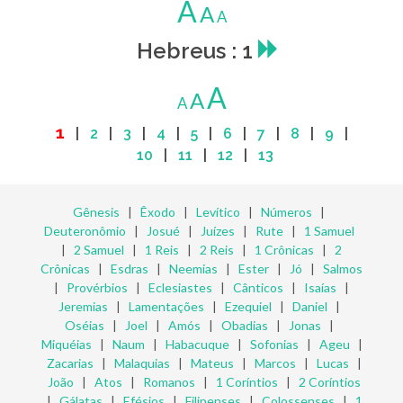
A
A
A
Hebreus : 1
A
A
A
1
|
2
|
3
|
4
|
5
|
6
|
7
|
8
|
9
|
10
|
11
|
12
|
13
Gênesis
|
Êxodo
|
Levítico
|
Números
|
Deuteronômio
|
Josué
|
Juízes
|
Rute
|
1 Samuel
|
2 Samuel
|
1 Reis
|
2 Reis
|
1 Crônicas
|
2
Crônicas
|
Esdras
|
Neemias
|
Ester
|
Jó
|
Salmos
|
Provérbios
|
Eclesiastes
|
Cânticos
|
Isaías
|
Jeremias
|
Lamentações
|
Ezequiel
|
Daniel
|
Oséias
|
Joel
|
Amós
|
Obadias
|
Jonas
|
Miquéias
|
Naum
|
Habacuque
|
Sofonias
|
Ageu
|
Zacarias
|
Malaquias
|
Mateus
|
Marcos
|
Lucas
|
João
|
Atos
|
Romanos
|
1 Coríntios
|
2 Coríntios
|
Gálatas
|
Efésios
|
Filipenses
|
Colossenses
|
1