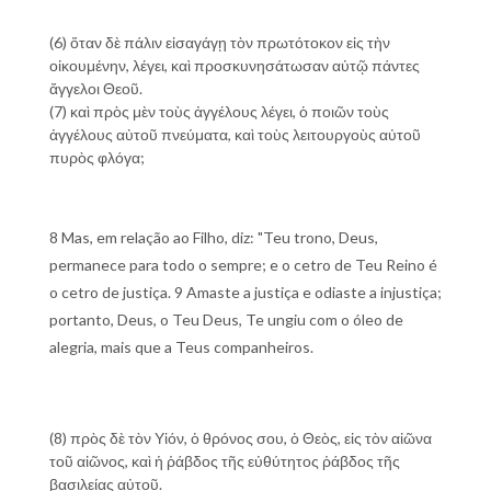
(6) ὅταν δὲ πάλιν εἰσαγάγῃ τὸν πρωτότοκον εἰς τὴν
οἰκουμένην, λέγει, καὶ προσκυνησάτωσαν αὐτῷ πάντες
ἄγγελοι Θεοῦ.
(7) καὶ πρὸς μὲν τοὺς ἀγγέλους λέγει, ὁ ποιῶν τοὺς
ἀγγέλους αὐτοῦ πνεύματα, καὶ τοὺς λειτουργοὺς αὐτοῦ
πυρὸς φλόγα;
8 Mas, em relação ao Filho, diz: "Teu trono, Deus,
permanece para todo o sempre; e o cetro de Teu Reino é
o cetro de justiça. 9 Amaste a justiça e odiaste a injustiça;
portanto, Deus, o Teu Deus, Te ungiu com o óleo de
alegria, mais que a Teus companheiros.
(8) πρὸς δὲ τὸν Υἱόν, ὁ θρόνος σου, ὁ Θεὸς, εἰς τὸν αἰῶνα
τοῦ αἰῶνος, καὶ ἡ ῥάβδος τῆς εὐθύτητος ῥάβδος τῆς
βασιλείας αὐτοῦ.