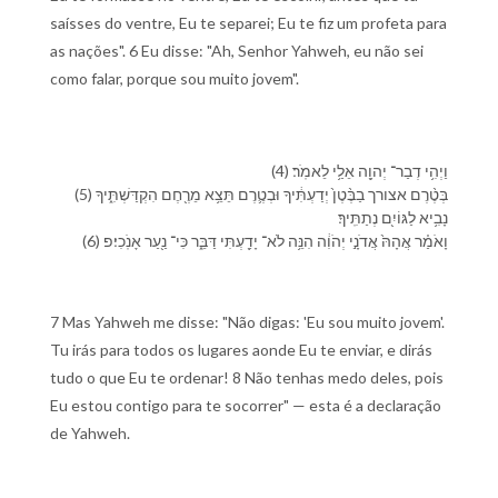
saísses do ventre, Eu te separei; Eu te fiz um profeta para
as nações". 6 Eu disse: "Ah, Senhor Yahweh, eu não sei
como falar, porque sou muito jovem".
(4) וַ⁠יְהִ֥י דְבַר־ יְהוָ֖ה אֵלַ֥⁠י לֵ⁠אמֹֽר׃
(5) בְּ⁠טֶ֨רֶם אצור⁠ך בַ⁠בֶּ֨טֶן֙ יְדַעְתִּ֔י⁠ךָ וּ⁠בְ⁠טֶ֛רֶם תֵּצֵ֥א מֵ⁠רֶ֖חֶם הִקְדַּשְׁתִּ֑י⁠ךָ
נָבִ֥יא לַ⁠גּוֹיִ֖ם נְתַתִּֽי⁠ךָ׃
(6) וָ⁠אֹמַ֗ר אֲהָהּ֙ אֲדֹנָ֣⁠י יְהֹוִ֔ה הִנֵּ֥ה לֹא־ יָדַ֖עְתִּי דַּבֵּ֑ר כִּי־ נַ֖עַר אָנֹֽכִי׃פ
7 Mas Yahweh me disse: "Não digas: 'Eu sou muito jovem'.
Tu irás para todos os lugares aonde Eu te enviar, e dirás
tudo o que Eu te ordenar! 8 Não tenhas medo deles, pois
Eu estou contigo para te socorrer" — esta é a declaração
de Yahweh.