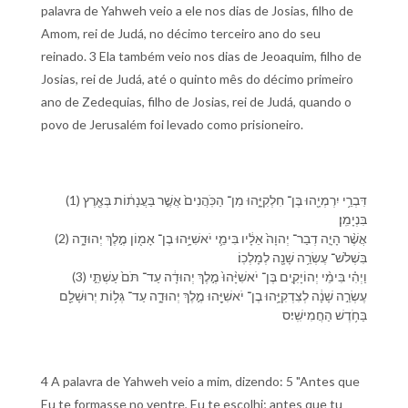
palavra de Yahweh veio a ele nos dias de Josias, filho de
Amom, rei de Judá, no décimo terceiro ano do seu
reinado. 3 Ela também veio nos dias de Jeoaquim, filho de
Josias, rei de Judá, até o quinto mês do décimo primeiro
ano de Zedequias, filho de Josias, rei de Judá, quando o
povo de Jerusalém foi levado como prisioneiro.
(1) דִּבְרֵ֥י יִרְמְיָ֖הוּ בֶּן־ חִלְקִיָּ֑הוּ מִן־ הַ⁠כֹּֽהֲנִים֙ אֲשֶׁ֣ר בַּ⁠עֲנָת֔וֹת בְּ⁠אֶ֖רֶץ
בִּנְיָמִֽן׃
(2) אֲשֶׁ֨ר הָיָ֤ה דְבַר־ יְהוָה֙ אֵלָ֔י⁠ו בִּ⁠ימֵ֛י יֹאשִׁיָּ֥הוּ בֶן־ אָמ֖וֹן מֶ֣לֶךְ יְהוּדָ֑ה
בִּ⁠שְׁלֹשׁ־ עֶשְׂרֵ֥ה שָׁנָ֖ה לְ⁠מָלְכֽ⁠וֹ׃
(3) וַ⁠יְהִ֗י בִּ⁠ימֵ֨י יְהוֹיָקִ֤ים בֶּן־ יֹאשִׁיָּ֨הוּ֙ מֶ֣לֶךְ יְהוּדָ֔ה עַד־ תֹּם֙ עַשְׁתֵּ֣י
עֶשְׂרֵ֣ה שָׁנָ֔ה לְ⁠צִדְקִיָּ֥הוּ בֶן־ יֹאשִׁיָּ֖הוּ מֶ֣לֶךְ יְהוּדָ֑ה עַד־ גְּל֥וֹת יְרוּשָׁלִַ֖ם
בַּ⁠חֹ֥דֶשׁ הַ⁠חֲמִישִֽׁי׃ס
4 A palavra de Yahweh veio a mim, dizendo: 5 "Antes que
Eu te formasse no ventre, Eu te escolhi; antes que tu