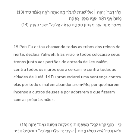
(13) וַ⁠יְהִ֨י דְבַר־ יְהוָ֤ה ׀ אֵלַ⁠י֙ שֵׁנִ֣ית לֵ⁠אמֹ֔ר מָ֥ה אַתָּ֖ה רֹאֶ֑ה וָ⁠אֹמַ֗ר סִ֤יר
נָפ֨וּחַ֙ אֲנִ֣י רֹאֶ֔ה וּ⁠פָנָ֖י⁠ו מִ⁠פְּנֵ֥י צָפֽוֹנָ⁠ה׃
(14) וַ⁠יֹּ֥אמֶר יְהוָ֖ה אֵלָ֑⁠י מִ⁠צָּפוֹן֙ תִּפָּתַ֣ח הָ⁠רָעָ֔ה עַ֥ל כָּל־ יֹשְׁבֵ֖י הָ⁠אָֽרֶץ׃
15 Pois Eu estou chamando todas as tribos dos reinos do
norte, declara Yahweh. Elas virão, e todos colocarão seus
tronos junto aos portões de entrada de Jerusalém,
contra todos os muros que a cercam, e contra todas as
cidades de Judá. 16 Eu pronunciarei uma sentença contra
elas por todo o mal em abandonarem-Me, por queimarem
incenso a outros deuses e por adorarem o que fizeram
com as próprias mãos.
(15) כִּ֣י ׀ הִנְ⁠נִ֣י קֹרֵ֗א לְ⁠כָֽל־ מִשְׁפְּח֛וֹת מַמְלְכ֥וֹת צָפ֖וֹנָ⁠ה נְאֻם־ יְהוָ֑ה
וּ⁠בָ֡אוּ וְֽ⁠נָתְנוּ֩ אִ֨ישׁ כִּסְא֜⁠וֹ פֶּ֣תַח ׀ שַׁעֲרֵ֣י יְרוּשָׁלִַ֗ם וְ⁠עַ֤ל כָּל־ חוֹמֹתֶ֨י⁠הָ֙ סָבִ֔יב