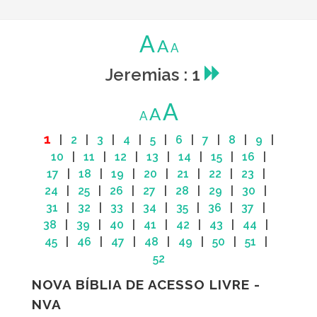
A
A
A
Jeremias : 1
A
A
A
1
|
2
|
3
|
4
|
5
|
6
|
7
|
8
|
9
|
10
|
11
|
12
|
13
|
14
|
15
|
16
|
17
|
18
|
19
|
20
|
21
|
22
|
23
|
24
|
25
|
26
|
27
|
28
|
29
|
30
|
31
|
32
|
33
|
34
|
35
|
36
|
37
|
38
|
39
|
40
|
41
|
42
|
43
|
44
|
45
|
46
|
47
|
48
|
49
|
50
|
51
|
52
NOVA BÍBLIA DE ACESSO LIVRE -
NVA