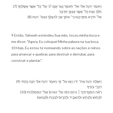
(7) וַ⁠יֹּ֤אמֶר יְהוָה֙ אֵלַ֔⁠י אַל־ תֹּאמַ֖ר נַ֣עַר אָנֹ֑כִי כִּ֠י עַֽל־ כָּל־ אֲשֶׁ֤ר אֶֽשְׁלָחֲ⁠ךָ֙
תֵּלֵ֔ךְ וְ⁠אֵ֛ת כָּל־ אֲשֶׁ֥ר אֲצַוְּ⁠ךָ֖ תְּדַבֵּֽר׃
(8) אַל־ תִּירָ֖א מִ⁠פְּנֵי⁠הֶ֑ם כִּֽי־ אִתְּ⁠ךָ֥ אֲנִ֛י לְ⁠הַצִּלֶ֖⁠ךָ נְאֻם־ יְהוָֽה׃
9 Então, Yahweh estendeu Sua mão, tocou minha boca e
me disse: "Agora, Eu coloquei Minha palavra na tua boca.
10 Hoje, Eu estou te nomeando sobre as nações e reinos
para arrancar e quebrar, para destruir e derrubar, para
construir e plantar".
(9) וַ⁠יִּשְׁלַ֤ח יְהוָה֙ אֶת־ יָד֔⁠וֹ וַ⁠יַּגַּ֖ע עַל־ פִּ֑⁠י וַ⁠יֹּ֤אמֶר יְהוָה֙ אֵלַ֔⁠י הִנֵּ֛ה נָתַ֥תִּי
דְבָרַ֖⁠י בְּ⁠פִֽי⁠ךָ׃
(10) רְאֵ֞ה הִפְקַדְתִּ֣י⁠ךָ ׀ הַ⁠יּ֣וֹם הַ⁠זֶּ֗ה עַל־ הַ⁠גּוֹיִם֙ וְ⁠עַל־ הַ⁠מַּמְלָכ֔וֹת
לִ⁠נְת֥וֹשׁ וְ⁠לִ⁠נְת֖וֹץ וּ⁠לְ⁠הַאֲבִ֣יד וְ⁠לַ⁠הֲר֑וֹס לִ⁠בְנ֖וֹת וְ⁠לִ⁠נְטֽוֹעַ׃פ