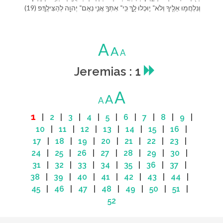
(19) וְ⁠נִלְחֲמ֥וּ אֵלֶ֖י⁠ךָ וְ⁠לֹא־ י֣וּכְלוּ לָ֑⁠ךְ כִּֽי־ אִתְּ⁠ךָ֥ אֲנִ֛י נְאֻם־ יְהוָ֖ה לְ⁠הַצִּילֶֽ⁠ךָ׃פ
A
A
A
Jeremias : 1
A
A
A
1
|
2
|
3
|
4
|
5
|
6
|
7
|
8
|
9
|
10
|
11
|
12
|
13
|
14
|
15
|
16
|
17
|
18
|
19
|
20
|
21
|
22
|
23
|
24
|
25
|
26
|
27
|
28
|
29
|
30
|
31
|
32
|
33
|
34
|
35
|
36
|
37
|
38
|
39
|
40
|
41
|
42
|
43
|
44
|
45
|
46
|
47
|
48
|
49
|
50
|
51
|
52