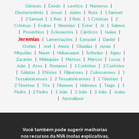
Gênesis
|
Êxodo
|
Levítico
|
Números
|
Deuteronômio
|
Josué
|
Juízes
|
Rute
|
1 Samuel
|
2 Samuel
|
1 Reis
|
2 Reis
|
1 Crônicas
|
2
Crônicas
|
Esdras
|
Neemias
|
Ester
|
Jó
|
Salmos
|
Provérbios
|
Eclesiastes
|
Cânticos
|
Isaías
|
Jeremias
|
Lamentações
|
Ezequiel
|
Daniel
|
Oséias
|
Joel
|
Amós
|
Obadias
|
Jonas
|
Miquéias
|
Naum
|
Habacuque
|
Sofonias
|
Ageu
|
Zacarias
|
Malaquias
|
Mateus
|
Marcos
|
Lucas
|
João
|
Atos
|
Romanos
|
1 Coríntios
|
2 Coríntios
|
Gálatas
|
Efésios
|
Filipenses
|
Colossenses
|
1
Tessalonicenses
|
2 Tessalonicenses
|
1 Timóteo
|
2 Timóteo
|
Tito
|
Filemom
|
Hebreus
|
Tiago
|
1
Pedro
|
2 Pedro
|
1 João
|
2 João
|
3 João
|
Judas
|
Apocalipse
Você também pode sugerir melhorias
nos recursos da NVA (notas explicativas,