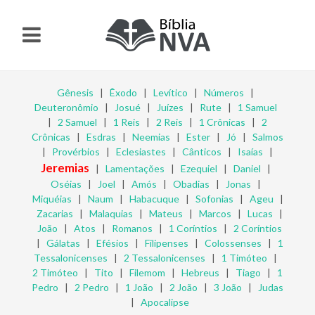
Gênesis
|
Êxodo
|
Levítico
|
Números
|
Deuteronômio
|
Josué
|
Juízes
|
Rute
|
1 Samuel
|
2 Samuel
|
1 Reis
|
2 Reis
|
1 Crônicas
|
2
Crônicas
|
Esdras
|
Neemias
|
Ester
|
Jó
|
Salmos
|
Provérbios
|
Eclesiastes
|
Cânticos
|
Isaías
|
Jeremias
|
Lamentações
|
Ezequiel
|
Daniel
|
Oséias
|
Joel
|
Amós
|
Obadias
|
Jonas
|
Miquéias
|
Naum
|
Habacuque
|
Sofonias
|
Ageu
|
Zacarias
|
Malaquias
|
Mateus
|
Marcos
|
Lucas
|
João
|
Atos
|
Romanos
|
1 Coríntios
|
2 Coríntios
|
Gálatas
|
Efésios
|
Filipenses
|
Colossenses
|
1
Tessalonicenses
|
2 Tessalonicenses
|
1 Timóteo
|
2 Timóteo
|
Tito
|
Filemom
|
Hebreus
|
Tiago
|
1
Pedro
|
2 Pedro
|
1 João
|
2 João
|
3 João
|
Judas
|
Apocalipse