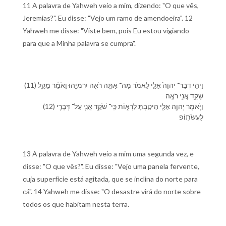
11 A palavra de Yahweh veio a mim, dizendo: "O que vês,
Jeremias?". Eu disse: "Vejo um ramo de amendoeira". 12
Yahweh me disse: "Viste bem, pois Eu estou vigiando
para que a Minha palavra se cumpra".
(11) וַ⁠יְהִ֤י דְבַר־ יְהוָה֙ אֵלַ֣⁠י לֵ⁠אמֹ֔ר מָה־ אַתָּ֥ה רֹאֶ֖ה יִרְמְיָ֑הוּ וָ⁠אֹמַ֕ר מַקֵּ֥ל
שָׁקֵ֖ד אֲנִ֥י רֹאֶֽה׃
(12) וַ⁠יֹּ֧אמֶר יְהוָ֛ה אֵלַ֖⁠י הֵיטַ֣בְתָּ לִ⁠רְא֑וֹת כִּֽי־ שֹׁקֵ֥ד אֲנִ֛י עַל־ דְּבָרִ֖⁠י
לַ⁠עֲשֹׂתֽ⁠וֹ׃פ
13 A palavra de Yahweh veio a mim uma segunda vez, e
disse: "O que vês?". Eu disse: "Vejo uma panela fervente,
cuja superfície está agitada, que se inclina do norte para
cá". 14 Yahweh me disse: "O desastre virá do norte sobre
todos os que habitam nesta terra.