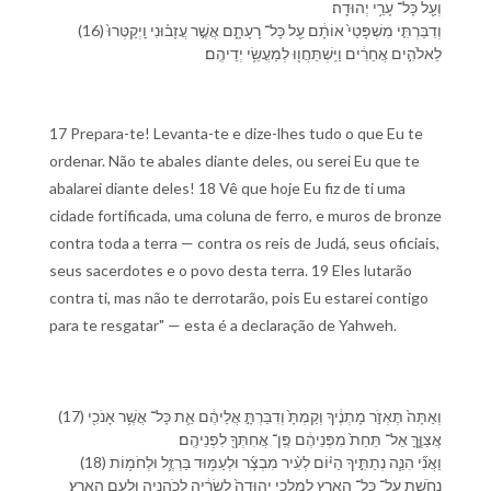
וְ⁠עַ֖ל כָּל־ עָרֵ֥י יְהוּדָֽה׃
(16) וְ⁠דִבַּרְתִּ֤י מִשְׁפָּטַ⁠י֙ אוֹתָ֔⁠ם עַ֖ל כָּל־ רָעָתָ֑⁠ם אֲשֶׁ֣ר עֲזָב֗וּ⁠נִי וַֽ⁠יְקַטְּרוּ֙
לֵ⁠אלֹהִ֣ים אֲחֵרִ֔ים וַ⁠יִּֽשְׁתַּחֲו֖וּ לְ⁠מַעֲשֵׂ֥י יְדֵי⁠הֶֽם׃
17 Prepara-te! Levanta-te e dize-lhes tudo o que Eu te
ordenar. Não te abales diante deles, ou serei Eu que te
abalarei diante deles! 18 Vê que hoje Eu fiz de ti uma
cidade fortificada, uma coluna de ferro, e muros de bronze
contra toda a terra — contra os reis de Judá, seus oficiais,
seus sacerdotes e o povo desta terra. 19 Eles lutarão
contra ti, mas não te derrotarão, pois Eu estarei contigo
para te resgatar" — esta é a declaração de Yahweh.
(17) וְ⁠אַתָּה֙ תֶּאְזֹ֣ר מָתְנֶ֔י⁠ךָ וְ⁠קַמְתָּ֙ וְ⁠דִבַּרְתָּ֣ אֲלֵי⁠הֶ֔ם אֵ֛ת כָּל־ אֲשֶׁ֥ר אָנֹכִ֖י
אֲצַוֶּ֑⁠ךָּ אַל־ תֵּחַת֙ מִ⁠פְּנֵי⁠הֶ֔ם פֶּֽן־ אֲחִתְּ⁠ךָ֖ לִ⁠פְנֵי⁠הֶֽם׃
(18) וַ⁠אֲנִ֞י הִנֵּ֧ה נְתַתִּ֣י⁠ךָ הַ⁠יּ֗וֹם לְ⁠עִ֨יר מִבְצָ֜ר וּ⁠לְ⁠עַמּ֥וּד בַּרְזֶ֛ל וּ⁠לְ⁠חֹמ֥וֹת
נְחֹ֖שֶׁת עַל־ כָּל־ הָ⁠אָ֑רֶץ לְ⁠מַלְכֵ֤י יְהוּדָה֙ לְ⁠שָׂרֶ֔י⁠הָ לְ⁠כֹהֲנֶ֖י⁠הָ וּ⁠לְ⁠עַ֥ם הָ⁠אָֽרֶץ׃