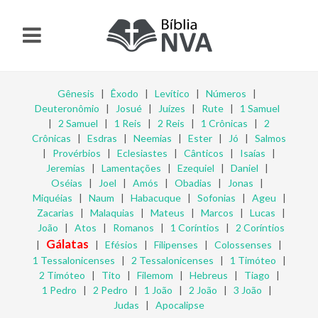
Gênesis
|
Êxodo
|
Levítico
|
Números
|
Deuteronômio
|
Josué
|
Juízes
|
Rute
|
1 Samuel
|
2 Samuel
|
1 Reis
|
2 Reis
|
1 Crônicas
|
2
Crônicas
|
Esdras
|
Neemias
|
Ester
|
Jó
|
Salmos
|
Provérbios
|
Eclesiastes
|
Cânticos
|
Isaías
|
Jeremias
|
Lamentações
|
Ezequiel
|
Daniel
|
Oséias
|
Joel
|
Amós
|
Obadias
|
Jonas
|
Miquéias
|
Naum
|
Habacuque
|
Sofonias
|
Ageu
|
Zacarias
|
Malaquias
|
Mateus
|
Marcos
|
Lucas
|
João
|
Atos
|
Romanos
|
1 Coríntios
|
2 Coríntios
Gálatas
|
|
Efésios
|
Filipenses
|
Colossenses
|
1 Tessalonicenses
|
2 Tessalonicenses
|
1 Timóteo
|
2 Timóteo
|
Tito
|
Filemom
|
Hebreus
|
Tiago
|
1 Pedro
|
2 Pedro
|
1 João
|
2 João
|
3 João
|
Judas
|
Apocalipse