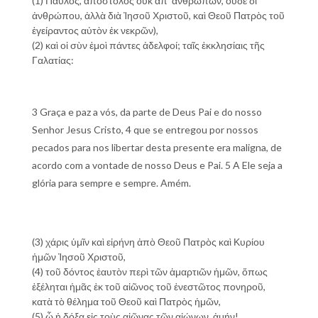
(1) Παῦλος, ἀπόστολος οὐκ ἀπ’ ἀνθρώπων, οὐδὲ δι’
ἀνθρώπου, ἀλλὰ διὰ Ἰησοῦ Χριστοῦ, καὶ Θεοῦ Πατρὸς τοῦ
ἐγείραντος αὐτὸν ἐκ νεκρῶν),
(2) καὶ οἱ σὺν ἐμοὶ πάντες ἀδελφοί; ταῖς ἐκκλησίαις τῆς
Γαλατίας:
3 Graça e paz a vós, da parte de Deus Pai e do nosso
Senhor Jesus Cristo, 4 que se entregou por nossos
pecados para nos libertar desta presente era maligna, de
acordo com a vontade de nosso Deus e Pai. 5 A Ele seja a
glória para sempre e sempre. Amém.
(3) χάρις ὑμῖν καὶ εἰρήνη ἀπὸ Θεοῦ Πατρὸς καὶ Κυρίου
ἡμῶν Ἰησοῦ Χριστοῦ,
(4) τοῦ δόντος ἑαυτὸν περὶ τῶν ἁμαρτιῶν ἡμῶν, ὅπως
ἐξέληται ἡμᾶς ἐκ τοῦ αἰῶνος τοῦ ἐνεστῶτος πονηροῦ,
κατὰ τὸ θέλημα τοῦ Θεοῦ καὶ Πατρὸς ἡμῶν,
(5) ᾧ ἡ δόξα εἰς τοὺς αἰῶνας τῶν αἰώνων. ἀμήν!