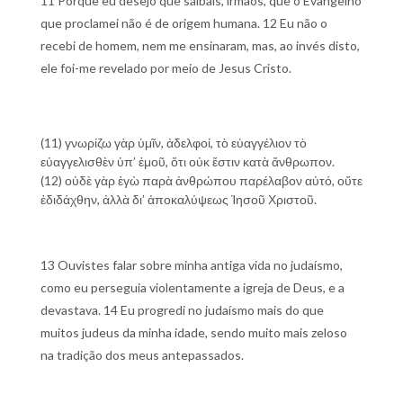
11 Porque eu desejo que saibais, irmãos, que o Evangelho
que proclamei não é de origem humana. 12 Eu não o
recebi de homem, nem me ensinaram, mas, ao invés disto,
ele foi-me revelado por meio de Jesus Cristo.
(11) γνωρίζω γὰρ ὑμῖν, ἀδελφοί, τὸ εὐαγγέλιον τὸ
εὐαγγελισθὲν ὑπ’ ἐμοῦ, ὅτι οὐκ ἔστιν κατὰ ἄνθρωπον.
(12) οὐδὲ γὰρ ἐγὼ παρὰ ἀνθρώπου παρέλαβον αὐτό, οὔτε
ἐδιδάχθην, ἀλλὰ δι’ ἀποκαλύψεως Ἰησοῦ Χριστοῦ.
13 Ouvistes falar sobre minha antiga vida no judaísmo,
como eu perseguia violentamente a igreja de Deus, e a
devastava. 14 Eu progredi no judaísmo mais do que
muitos judeus da minha idade, sendo muito mais zeloso
na tradição dos meus antepassados.