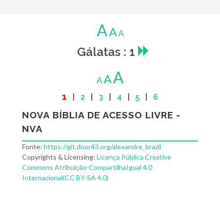
A
A
A
Gálatas : 1
A
A
A
1
|
2
|
3
|
4
|
5
|
6
NOVA BÍBLIA DE ACESSO LIVRE -
NVA
Fonte:
https://git.door43.org/alexandre_brazil
Copyrights & Licensing:
Licença Pública Creative
Commons Atribuição-CompartilhaIgual 4.0
Internacional(CC BY-SA 4.0)