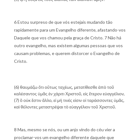
6 Estou surpreso de que vós estejais mudando tão
rapidamente para um Evangelho diferente, afastando-vos
Daquele que vos chamou pela graça de Cristo. 7 Não há
outro evangelho, mas existem algumas pessoas que vos
causam problemas, e querem distorcer o Evangelho de
Cristo.
(6) θαυμάζω ὅτι οὕτως ταχέως, μετατίθεσθε ἀπὸ τοῦ
καλέσαντος ὑμᾶς ἐν χάριτι Χριστοῦ, εἰς ἕτερον εὐαγγέλιον,
(7) ὃ οὐκ ἔστιν ἄλλο, εἰ μή τινές εἰσιν οἱ ταράσσοντες ὑμᾶς,
καὶ θέλοντες μεταστρέψαι τὸ εὐαγγέλιον τοῦ Χριστοῦ.
8 Mas, mesmo se nós, ou um anjo vindo do céu vier a
proclamar-vos um evangelho diferente daquele que