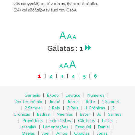
νῦν εὐαγγελίζεται τὴν πίστιν, ἥν ποτε ἐπόρθει.
(24) καὶ ἐδόξαζον ἐν ἐμοὶ τὸν Θεόν.
A
A
A
Gálatas : 1
A
A
A
1
|
2
|
3
|
4
|
5
|
6
Gênesis
|
Êxodo
|
Levítico
|
Números
|
Deuteronômio
|
Josué
|
Juízes
|
Rute
|
1 Samuel
|
2 Samuel
|
1 Reis
|
2 Reis
|
1 Crônicas
|
2
Crônicas
|
Esdras
|
Neemias
|
Ester
|
Jó
|
Salmos
|
Provérbios
|
Eclesiastes
|
Cânticos
|
Isaías
|
Jeremias
|
Lamentações
|
Ezequiel
|
Daniel
|
Oséias
|
Joel
|
Amós
|
Obadias
|
Jonas
|