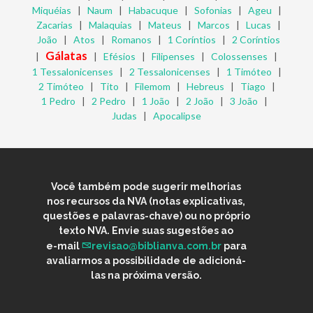
Miquéias
|
Naum
|
Habacuque
|
Sofonias
|
Ageu
|
Zacarias
|
Malaquias
|
Mateus
|
Marcos
|
Lucas
|
João
|
Atos
|
Romanos
|
1 Coríntios
|
2 Coríntios
Gálatas
|
|
Efésios
|
Filipenses
|
Colossenses
|
1 Tessalonicenses
|
2 Tessalonicenses
|
1 Timóteo
|
2 Timóteo
|
Tito
|
Filemom
|
Hebreus
|
Tiago
|
1 Pedro
|
2 Pedro
|
1 João
|
2 João
|
3 João
|
Judas
|
Apocalipse
Você também pode sugerir melhorias
nos recursos da NVA (notas explicativas,
questões e palavras-chave) ou no próprio
texto NVA. Envie suas sugestões ao
e-mail
revisao@biblianva.com.br
para
avaliarmos a possibilidade de adicioná-
las na próxima versão.