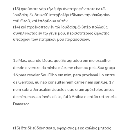
(13) ἠκούσατε γὰρ τὴν ἐμὴν ἀναστροφήν ποτε ἐν τῷ
Ἰουδαϊσμῷ, ὅτι καθ’ ὑπερβολὴν ἐδίωκον τὴν ἐκκλησίαν
τοῦ Θεοῦ, καὶ ἐπόρθουν αὐτήν.
(14) καὶ προέκοπτον ἐν τῷ Ἰουδαϊσμῷ ὑπὲρ πολλοὺς
συνηλικιώτας ἐν τῷ γένει μου, περισσοτέρως ζηλωτὴς
ὑπάρχων τῶν πατρικῶν μου παραδόσεων.
15 Mas, quando Deus, que Se agradou em me escolher
desde o ventre da minha mãe, me chamou pela Sua graça
16 para revelar Seu Filho em mim, para proclamá-Lo entre
os Gentios, eu não consultei nem carne nem sangue, 17
nem subi a Jerusalém àqueles que eram apóstolos antes
de mim, mas, ao invés disto, fui à Arábia e então retornei a
Damasco.
(15) ὅτε δὲ εὐδόκησεν ὁ, ἀφορίσας με ἐκ κοιλίας μητρός