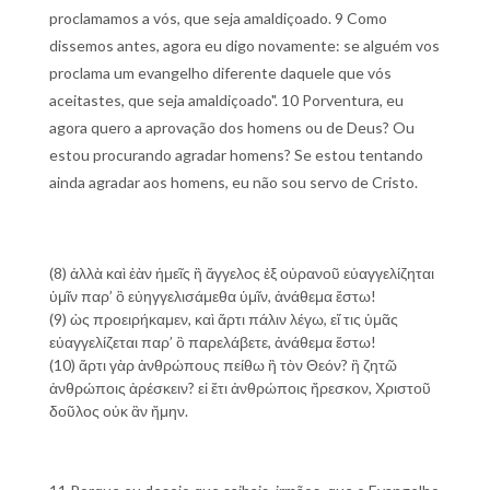
proclamamos a vós, que seja amaldiçoado. 9 Como
dissemos antes, agora eu digo novamente: se alguém vos
proclama um evangelho diferente daquele que vós
aceitastes, que seja amaldiçoado". 10 Porventura, eu
agora quero a aprovação dos homens ou de Deus? Ou
estou procurando agradar homens? Se estou tentando
ainda agradar aos homens, eu não sou servo de Cristo.
(8) ἀλλὰ καὶ ἐὰν ἡμεῖς ἢ ἄγγελος ἐξ οὐρανοῦ εὐαγγελίζηται
ὑμῖν παρ’ ὃ εὐηγγελισάμεθα ὑμῖν, ἀνάθεμα ἔστω!
(9) ὡς προειρήκαμεν, καὶ ἄρτι πάλιν λέγω, εἴ τις ὑμᾶς
εὐαγγελίζεται παρ’ ὃ παρελάβετε, ἀνάθεμα ἔστω!
(10) ἄρτι γὰρ ἀνθρώπους πείθω ἢ τὸν Θεόν? ἢ ζητῶ
ἀνθρώποις ἀρέσκειν? εἰ ἔτι ἀνθρώποις ἤρεσκον, Χριστοῦ
δοῦλος οὐκ ἂν ἤμην.