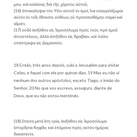
μου, καὶ καλέσας διὰ τῆς χάριτος αὐτοῦ,
(16) ἀποκαλύψαι τὸν Υἱὸν αὐτοῦ ἐν ἐμοὶ, ἵνα εὐαγγελίζωμαι
αὐτὸν ἐν τοῖς ἔθνεσιν, εὐθέως οὐ προσανεθέμην σαρκὶ καὶ
αἵματι,
(17) οὐδὲ ἀνῆλθον εἰς Ἱεροσόλυμα πρὸς τοὺς πρὸ ἐμοῦ
ἀποστόλους, ἀλλὰ ἀπῆλθον εἰς Ἀραβίαν, καὶ πάλιν
ὑπέστρεψα εἰς Δαμασκόν.
18 Então, três anos depois, subi a Jerusalém para visitar
Cefas, e fiquei com ele por quinze dias. 19 Mas eu não vi
nenhum dos outros apóstolos, exceto Tiago, o irmão do
Senhor. 20 No que vos escrevo, asseguro, diante de
Deus, que eu não estou mentindo.
(18) ἔπειτα μετὰ ἔτη τρία, ἀνῆλθον εἰς Ἱεροσόλυμα
ἱστορῆσαι Κηφᾶν, καὶ ἐπέμεινα πρὸς αὐτὸν ἡμέρας
δεκαπέντε.