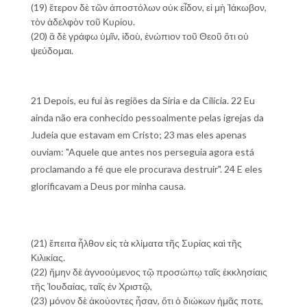
(19) ἕτερον δὲ τῶν ἀποστόλων οὐκ εἶδον, εἰ μὴ Ἰάκωβον,
τὸν ἀδελφὸν τοῦ Κυρίου.
(20) ἃ δὲ γράφω ὑμῖν, ἰδοὺ, ἐνώπιον τοῦ Θεοῦ ὅτι οὐ
ψεύδομαι.
21 Depois, eu fui às regiões da Síria e da Cilícia. 22 Eu
ainda não era conhecido pessoalmente pelas igrejas da
Judeia que estavam em Cristo; 23 mas eles apenas
ouviam: "Aquele que antes nos perseguia agora está
proclamando a fé que ele procurava destruir". 24 E eles
glorificavam a Deus por minha causa.
(21) ἔπειτα ἦλθον εἰς τὰ κλίματα τῆς Συρίας καὶ τῆς
Κιλικίας.
(22) ἤμην δὲ ἀγνοούμενος τῷ προσώπῳ ταῖς ἐκκλησίαις
τῆς Ἰουδαίας, ταῖς ἐν Χριστῷ,
(23) μόνον δὲ ἀκούοντες ἦσαν, ὅτι ὁ διώκων ἡμᾶς ποτε,