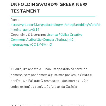
UNFOLDINGWORD® GREEK NEW
TESTAMENT
Fonte:
https://git.door43.org/api/catalog/v4/entry/unfoldingWord/el-
x-koine_ugnt/v0.14
Copyrights & Licensing:
Licença Pública Creative
Commons Atribuição-CompartilhaIgual 4.0
Internacional(CC BY-SA 4.0)
1 Paulo, um apóstolo — não um apóstolo da parte de
homens, nem por homem algum, mas por Jesus Cristo e
por Deus, o Pai, que O ressuscitou dos mortos —, 2 e
todos os irmãos comigo, às igrejas da Galácia: