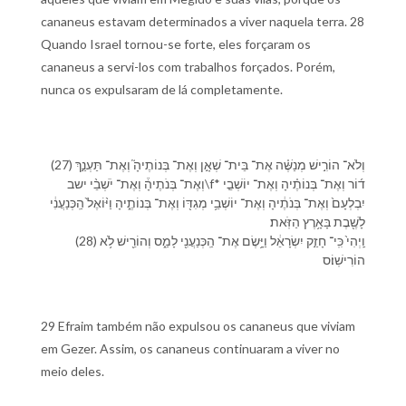
cananeus estavam determinados a viver naquela terra. 28
Quando Israel tornou-se forte, eles forçaram os
cananeus a servi-los com trabalhos forçados. Porém,
nunca os expulsaram de lá completamente.
(27) וְ⁠לֹא־ הוֹרִ֣ישׁ מְנַשֶּׁ֗ה אֶת־ בֵּית־ שְׁאָ֣ן וְ⁠אֶת־ בְּנוֹתֶי⁠הָ֮ וְ⁠אֶת־ תַּעְנַ֣ךְ
וְ⁠אֶת־ בְּנֹתֶי⁠הָ֒ וְ⁠אֶת־ יֹשְׁבֵ֨י ישב\f* ד֜וֹר וְ⁠אֶת־ בְּנוֹתֶ֗י⁠הָ וְ⁠אֶת־ יוֹשְׁבֵ֤י
יִבְלְעָם֙ וְ⁠אֶת־ בְּנֹתֶ֔י⁠הָ וְ⁠אֶת־ יוֹשְׁבֵ֥י מְגִדּ֖וֹ וְ⁠אֶת־ בְּנוֹתֶ֑י⁠הָ וַ⁠יּ֨וֹאֶל֙ הַֽ⁠כְּנַעֲנִ֔י
לָ⁠שֶׁ֖בֶת בָּ⁠אָ֥רֶץ הַ⁠זֹּֽאת׃
(28) וַֽ⁠יְהִי֙ כִּֽי־ חָזַ֣ק יִשְׂרָאֵ֔ל וַ⁠יָּ֥שֶׂם אֶת־ הַֽ⁠כְּנַעֲנִ֖י לָ⁠מַ֑ס וְ⁠הוֹרֵ֖ישׁ לֹ֥א
הוֹרִישֽׁ⁠וֹ׃ס
29 Efraim também não expulsou os cananeus que viviam
em Gezer. Assim, os cananeus continuaram a viver no
meio deles.