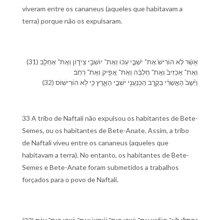
viveram entre os cananeus (aqueles que habitavam a
terra) porque não os expulsaram.
(31) אָשֵׁ֗ר לֹ֤א הוֹרִישׁ֙ אֶת־ יֹשְׁבֵ֣י עַכּ֔וֹ וְ⁠אֶת־ יוֹשְׁבֵ֖י צִיד֑וֹן וְ⁠אֶת־ אַחְלָ֤ב
וְ⁠אֶת־ אַכְזִיב֙ וְ⁠אֶת־ חֶלְבָּ֔ה וְ⁠אֶת־ אֲפִ֖יק וְ⁠אֶת־ רְחֹֽב׃
(32) וַ⁠יֵּ֨שֶׁב֙ הָ⁠אָ֣שֵׁרִ֔י בְּ⁠קֶ֥רֶב הַֽ⁠כְּנַעֲנִ֖י יֹשְׁבֵ֣י הָ⁠אָ֑רֶץ כִּ֖י לֹ֥א הוֹרִישֽׁ⁠וֹ׃ס
33 A tribo de Naftali não expulsou os habitantes de Bete-
Semes, ou os habitantes de Bete-Anate. Assim, a tribo
de Naftali viveu entre os cananeus (aqueles que
habitavam a terra). No entanto, os habitantes de Bete-
Semes e Bete-Anate foram submetidos a trabalhos
forçados para o povo de Naftali.