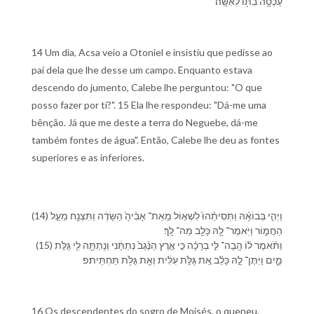
עַכְסָ֥ה בִתּ֖⁠וֹ לְ⁠אִשָּֽׁה׃
14 Um dia, Acsa veio a Otoniel e insistiu que pedisse ao
pai dela que lhe desse um campo. Enquanto estava
descendo do jumento, Calebe lhe perguntou: "O que
posso fazer por ti?". 15 Ela lhe respondeu: "Dá-me uma
bênção. Já que me deste a terra do Neguebe, dá-me
também fontes de água". Então, Calebe lhe deu as fontes
superiores e as inferiores.
(14) וַ⁠יְהִ֣י בְּ⁠בוֹאָ֗⁠הּ וַ⁠תְּסִיתֵ֨⁠הוּ֙ לִ⁠שְׁא֤וֹל מֵֽ⁠אֵת־ אָבִ֨י⁠הָ֙ הַ⁠שָּׂדֶ֔ה וַ⁠תִּצְנַ֖ח מֵ⁠עַ֣ל
הַ⁠חֲמ֑וֹר וַ⁠יֹּֽאמֶר־ לָ֥⁠הּ כָּלֵ֖ב מַה־ לָּֽ⁠ךְ׃
(15) וַ⁠תֹּ֨אמֶר ל֜⁠וֹ הָֽבָ⁠ה־ לִּ֣⁠י בְרָכָ֗ה כִּ֣י אֶ֤רֶץ הַ⁠נֶּ֨גֶב֙ נְתַתָּ֔⁠נִי וְ⁠נָתַתָּ֥ה לִ֖⁠י גֻּלֹּ֣ת
מָ֑יִם וַ⁠יִּתֶּן־ לָ֣⁠הּ כָּלֵ֗ב אֵ֚ת גֻּלֹּ֣ת עִלִּ֔ית וְ⁠אֵ֖ת גֻּלֹּ֥ת תַּחְתִּֽית׃פ
16 Os descendentes do sogro de Moisés, o queneu,