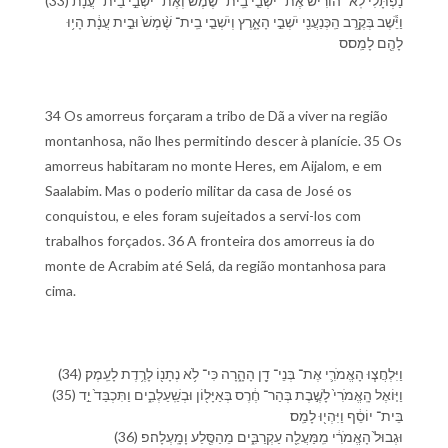
(33) נַפְתָּלִ֗י לֹֽא־ הוֹרִ֞ישׁ אֶת־ יֹשְׁבֵ֤י בֵֽית־ שֶׁ֨מֶשׁ֙ וְ⁠אֶת־ יֹשְׁבֵ֣י בֵית־ עֲנָ֔ת
וַ⁠יֵּ֕שֶׁב בְּ⁠קֶ֥רֶב הַֽ⁠כְּנַעֲנִ֖י יֹשְׁבֵ֣י הָ⁠אָ֑רֶץ וְ⁠יֹשְׁבֵ֤י בֵֽית־ שֶׁ֨מֶשׁ֙ וּ⁠בֵ֣ית עֲנָ֔ת הָי֥וּ
לָ⁠הֶ֖ם לָ⁠מַֽס׃ס
34 Os amorreus forçaram a tribo de Dã a viver na região
montanhosa, não lhes permitindo descer à planície. 35 Os
amorreus habitaram no monte Heres, em Aijalom, e em
Saalabim. Mas o poderio militar da casa de José os
conquistou, e eles foram sujeitados a servi-los com
trabalhos forçados. 36 A fronteira dos amorreus ia do
monte de Acrabim até Selá, da região montanhosa para
cima.
(34) וַ⁠יִּלְחֲצ֧וּ הָ⁠אֱמֹרִ֛י אֶת־ בְּנֵי־ דָ֖ן הָ⁠הָ֑רָ⁠ה כִּי־ לֹ֥א נְתָנ֖⁠וֹ לָ⁠רֶ֥דֶת לָ⁠עֵֽמֶק׃
(35) וַ⁠יּ֤וֹאֶל הָֽ⁠אֱמֹרִי֙ לָ⁠שֶׁ֣בֶת בְּ⁠הַר־ חֶ֔רֶס בְּ⁠אַיָּל֖וֹן וּ⁠בְ⁠שַֽׁעַלְבִ֑ים וַ⁠תִּכְבַּד֙ יַ֣ד
בֵּית־ יוֹסֵ֔ף וַ⁠יִּהְי֖וּ לָ⁠מַֽס׃
(36) וּ⁠גְבוּל֙ הָ⁠אֱמֹרִ֔י מִֽ⁠מַּעֲלֵ֖ה עַקְרַבִּ֑ים מֵ⁠הַ⁠סֶּ֖לַע וָ⁠מָֽעְלָ⁠ה׃פ