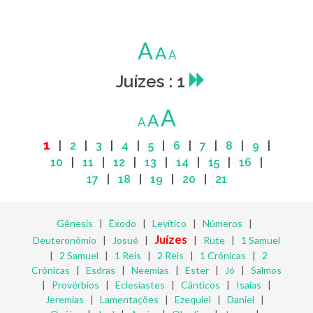
A
A
A
Juízes : 1
A
A
A
1
|
2
|
3
|
4
|
5
|
6
|
7
|
8
|
9
|
10
|
11
|
12
|
13
|
14
|
15
|
16
|
17
|
18
|
19
|
20
|
21
Gênesis
|
Êxodo
|
Levítico
|
Números
|
Juízes
Deuteronômio
|
Josué
|
|
Rute
|
1 Samuel
|
2 Samuel
|
1 Reis
|
2 Reis
|
1 Crônicas
|
2
Crônicas
|
Esdras
|
Neemias
|
Ester
|
Jó
|
Salmos
|
Provérbios
|
Eclesiastes
|
Cânticos
|
Isaías
|
Jeremias
|
Lamentações
|
Ezequiel
|
Daniel
|