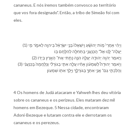
cananeus. E nós iremos também convosco ao território
que vos fora designado". Então, a tribo de Simeão foi com
eles.
(1) וַ⁠יְהִ֗י אַחֲרֵי֙ מ֣וֹת יְהוֹשֻׁ֔עַ וַֽ⁠יִּשְׁאֲלוּ֙ בְּנֵ֣י יִשְׂרָאֵ֔ל בַּ⁠יהוָ֖ה לֵ⁠אמֹ֑ר מִ֣י
יַעֲלֶה־ לָּ֧⁠נוּ אֶל־ הַֽ⁠כְּנַעֲנִ֛י בַּ⁠תְּחִלָּ֖ה לְ⁠הִלָּ֥חֶם בּֽ⁠וֹ׃
(2) וַ⁠יֹּ֣אמֶר יְהוָ֖ה יְהוּדָ֣ה יַעֲלֶ֑ה הִנֵּ֛ה נָתַ֥תִּי אֶת־ הָ⁠אָ֖רֶץ בְּ⁠יָדֽ⁠וֹ׃
(3) וַ⁠יֹּ֣אמֶר יְהוּדָה֩ לְ⁠שִׁמְע֨וֹן אָחִ֜י⁠ו עֲלֵ֧ה אִתִּ֣⁠י בְ⁠גוֹרָלִ֗⁠י וְ⁠נִֽלָּחֲמָה֙ בַּֽ⁠כְּנַעֲנִ֔י
וְ⁠הָלַכְתִּ֧י גַם־ אֲנִ֛י אִתְּ⁠ךָ֖ בְּ⁠גוֹרָלֶ֑⁠ךָ וַ⁠יֵּ֥לֶךְ אִתּ֖⁠וֹ שִׁמְעֽוֹן׃
4 Os homens de Judá atacaram e Yahweh lhes deu vitória
sobre os cananeus e os perizeus. Eles mataram dez mil
homens em Bezeque. 5 Nessa cidade, encontraram
Adoni-Bezeque e lutaram contra ele e derrotaram os
cananeus e os perezeus.