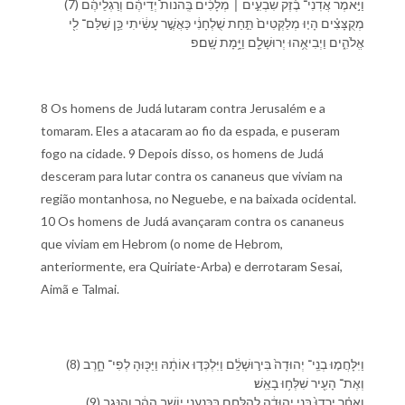
(7) וַ⁠יֹּ֣אמֶר אֲדֹֽנִי־ בֶ֗זֶק שִׁבְעִ֣ים ׀ מְלָכִ֡ים בְּֽהֹנוֹת֩ יְדֵי⁠הֶ֨ם וְ⁠רַגְלֵי⁠הֶ֜ם
מְקֻצָּצִ֗ים הָי֤וּ מְלַקְּטִים֙ תַּ֣חַת שֻׁלְחָנִ֔⁠י כַּ⁠אֲשֶׁ֣ר עָשִׂ֔יתִי כֵּ֥ן שִׁלַּם־ לִ֖⁠י
אֱלֹהִ֑ים וַ⁠יְבִיאֻ֥⁠הוּ יְרוּשָׁלִַ֖ם וַ⁠יָּ֥מָת שָֽׁם׃פ
8 Os homens de Judá lutaram contra Jerusalém e a
tomaram. Eles a atacaram ao fio da espada, e puseram
fogo na cidade. 9 Depois disso, os homens de Judá
desceram para lutar contra os cananeus que viviam na
região montanhosa, no Neguebe, e na baixada ocidental.
10 Os homens de Judá avançaram contra os cananeus
que viviam em Hebrom (o nome de Hebrom,
anteriormente, era Quiriate-Arba) e derrotaram Sesai,
Aimã e Talmai.
(8) וַ⁠יִּלָּחֲמ֤וּ בְנֵֽי־ יְהוּדָה֙ בִּ⁠יר֣וּשָׁלִַ֔ם וַ⁠יִּלְכְּד֣וּ אוֹתָ֔⁠הּ וַ⁠יַּכּ֖וּ⁠הָ לְ⁠פִי־ חָ֑רֶב
וְ⁠אֶת־ הָ⁠עִ֖יר שִׁלְּח֥וּ בָ⁠אֵֽשׁ׃
(9) וְ⁠אַחַ֗ר יָֽרְדוּ֙ בְּנֵ֣י יְהוּדָ֔ה לְ⁠הִלָּחֵ֖ם בַּֽ⁠כְּנַעֲנִ֑י יוֹשֵׁ֣ב הָ⁠הָ֔ר וְ⁠הַ⁠נֶּ֖גֶב