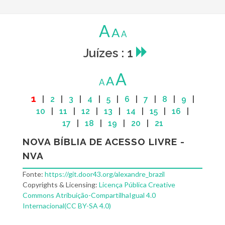
A
A
A
Juízes : 1
A
A
A
1
|
2
|
3
|
4
|
5
|
6
|
7
|
8
|
9
|
10
|
11
|
12
|
13
|
14
|
15
|
16
|
17
|
18
|
19
|
20
|
21
NOVA BÍBLIA DE ACESSO LIVRE -
NVA
Fonte:
https://git.door43.org/alexandre_brazil
Copyrights & Licensing:
Licença Pública Creative
Commons Atribuição-CompartilhaIgual 4.0
Internacional(CC BY-SA 4.0)