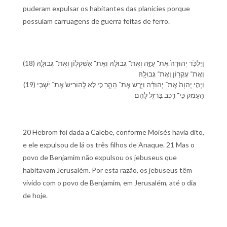
puderam expulsar os habitantes das planícies porque
possuíam carruagens de guerra feitas de ferro.
(18) וַ⁠יִּלְכֹּ֤ד יְהוּדָה֙ אֶת־ עַזָּ֣ה וְ⁠אֶת־ גְּבוּלָ֔⁠הּ וְ⁠אֶֽת־ אַשְׁקְל֖וֹן וְ⁠אֶת־ גְּבוּלָ֑⁠הּ
וְ⁠אֶת־ עֶקְר֖וֹן וְ⁠אֶת־ גְּבוּלָֽ⁠הּ׃
(19) וַ⁠יְהִ֤י יְהוָה֙ אֶתּ־ יְהוּדָ֔ה וַ⁠יֹּ֖רֶשׁ אֶת־ הָ⁠הָ֑ר כִּ֣י לֹ֤א לְ⁠הוֹרִישׁ֙ אֶת־ יֹשְׁבֵ֣י
הָ⁠עֵ֔מֶק כִּי־ רֶ֥כֶב בַּרְזֶ֖ל לָ⁠הֶֽם׃
20 Hebrom foi dada a Calebe, conforme Moisés havia dito,
e ele expulsou de lá os três filhos de Anaque. 21 Mas o
povo de Benjamim não expulsou os jebuseus que
habitavam Jerusalém. Por esta razão, os jebuseus têm
vivido com o povo de Benjamim, em Jerusalém, até o dia
de hoje.