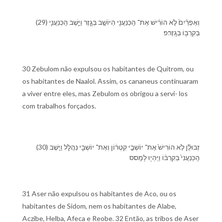
(29) וְ⁠אֶפְרַ֨יִם֙ לֹ֣א הוֹרִ֔ישׁ אֶת־ הַֽ⁠כְּנַעֲנִ֖י הַ⁠יּוֹשֵׁ֣ב בְּ⁠גָ֑זֶר וַ⁠יֵּ֧שֶׁב הַֽ⁠כְּנַעֲנִ֛י
בְּ⁠קִרְבּ֖⁠וֹ בְּ⁠גָֽזֶר׃פ
30 Zebulom não expulsou os habitantes de Quitrom, ou
os habitantes de Naalol. Assim, os cananeus continuaram
a viver entre eles, mas Zebulom os obrigou a servi- los
com trabalhos forçados.
(30) זְבוּלֻ֗ן לֹ֤א הוֹרִישׁ֙ אֶת־ יוֹשְׁבֵ֣י קִטְר֔וֹן וְ⁠אֶת־ יוֹשְׁבֵ֖י נַהֲלֹ֑ל וַ⁠יֵּ֤שֶׁב
הַֽ⁠כְּנַעֲנִי֙ בְּ⁠קִרְבּ֔⁠וֹ וַ⁠יִּֽהְי֖וּ לָ⁠מַֽס׃ס
31 Aser não expulsou os habitantes de Aco, ou os
habitantes de Sidom, nem os habitantes de Alabe,
Aczibe, Helba, Afeca e Reobe. 32 Então, as tribos de Aser