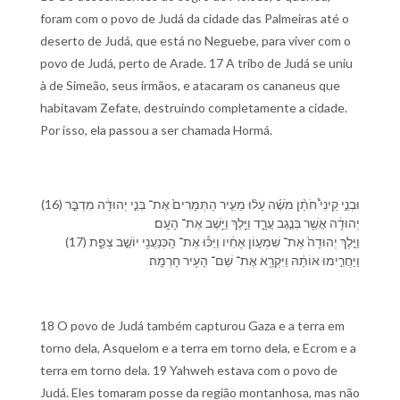
foram com o povo de Judá da cidade das Palmeiras até o
deserto de Judá, que está no Neguebe, para viver com o
povo de Judá, perto de Arade. 17 A tribo de Judá se uniu
à de Simeão, seus irmãos, e atacaram os cananeus que
habitavam Zefate, destruindo completamente a cidade.
Por isso, ela passou a ser chamada Hormá.
(16) וּ⁠בְנֵ֣י קֵינִי֩ חֹתֵ֨ן מֹשֶׁ֜ה עָל֨וּ מֵ⁠עִ֤יר הַ⁠תְּמָרִים֙ אֶת־ בְּנֵ֣י יְהוּדָ֔ה מִדְבַּ֣ר
יְהוּדָ֔ה אֲשֶׁ֖ר בְּ⁠נֶ֣גֶב עֲרָ֑ד וַ⁠יֵּ֖לֶךְ וַ⁠יֵּ֥שֶׁב אֶת־ הָ⁠עָֽם׃
(17) וַ⁠יֵּ֤לֶךְ יְהוּדָה֙ אֶת־ שִׁמְע֣וֹן אָחִ֔י⁠ו וַ⁠יַּכּ֕וּ אֶת־ הַֽ⁠כְּנַעֲנִ֖י יוֹשֵׁ֣ב צְפַ֑ת
וַ⁠יַּחֲרִ֣ימוּ אוֹתָ֔⁠הּ וַ⁠יִּקְרָ֥א אֶת־ שֵׁם־ הָ⁠עִ֖יר חָרְמָֽה׃
18 O povo de Judá também capturou Gaza e a terra em
torno dela, Asquelom e a terra em torno dela, e Ecrom e a
terra em torno dela. 19 Yahweh estava com o povo de
Judá. Eles tomaram posse da região montanhosa, mas não