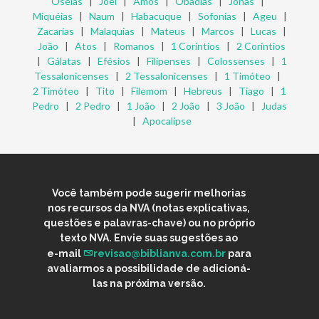
Oséias
|
Joel
|
Amós
|
Obadias
|
Jonas
|
Miquéias
|
Naum
|
Habacuque
|
Sofonias
|
Ageu
|
Zacarias
|
Malaquias
|
Mateus
|
Marcos
|
Lucas
|
João
|
Atos
|
Romanos
|
1 Coríntios
|
2 Coríntios
|
Gálatas
|
Efésios
|
Filipenses
|
Colossenses
|
1
Tessalonicenses
|
2 Tessalonicenses
|
1 Timóteo
|
2 Timóteo
|
Tito
|
Filemom
|
Hebreus
|
Tiago
|
1
Pedro
|
2 Pedro
|
1 João
|
2 João
|
3 João
|
Judas
|
Apocalipse
Você também pode sugerir melhorias
nos recursos da NVA (notas explicativas,
questões e palavras-chave) ou no próprio
texto NVA. Envie suas sugestões ao
e-mail
revisao@biblianva.com.br
para
avaliarmos a possibilidade de adicioná-
las na próxima versão.