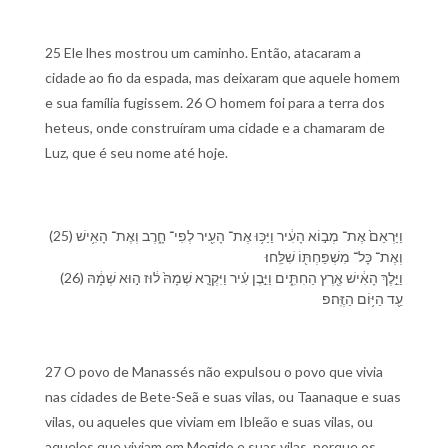
25 Ele lhes mostrou um caminho. Então, atacaram a
cidade ao fio da espada, mas deixaram que aquele homem
e sua família fugissem. 26 O homem foi para a terra dos
heteus, onde construíram uma cidade e a chamaram de
Luz, que é seu nome até hoje.
(25) וַ⁠יַּרְאֵ⁠ם֙ אֶת־ מְב֣וֹא הָ⁠עִ֔יר וַ⁠יַּכּ֥וּ אֶת־ הָ⁠עִ֖יר לְ⁠פִי־ חָ֑רֶב וְ⁠אֶת־ הָ⁠אִ֥ישׁ
וְ⁠אֶת־ כָּל־ מִשְׁפַּחְתּ֖⁠וֹ שִׁלֵּֽחוּ׃
(26) וַ⁠יֵּ֣לֶךְ הָ⁠אִ֔ישׁ אֶ֖רֶץ הַ⁠חִתִּ֑ים וַ⁠יִּ֣בֶן עִ֗יר וַ⁠יִּקְרָ֤א שְׁמָ⁠הּ֙ ל֔וּז ה֣וּא שְׁמָ֔⁠הּ
עַ֖ד הַ⁠יּ֥וֹם הַ⁠זֶּֽה׃פ
27 O povo de Manassés não expulsou o povo que vivia
nas cidades de Bete-Seã e suas vilas, ou Taanaque e suas
vilas, ou aqueles que viviam em Ibleão e suas vilas, ou
aqueles que viviam em Megido e suas vilas, porque os