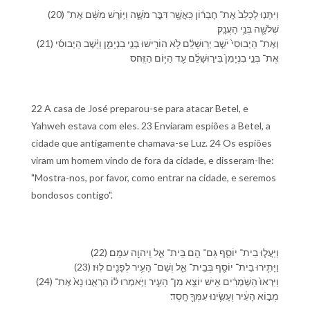
(20) וַ⁠יִּתְּנ֤וּ לְ⁠כָלֵב֙ אֶת־ חֶבְר֔וֹן כַּֽ⁠אֲשֶׁ֖ר דִּבֶּ֣ר מֹשֶׁ֑ה וַ⁠יּ֣וֹרֶשׁ מִ⁠שָּׁ֔ם אֶת־
שְׁלֹשָׁ֖ה בְּנֵ֥י הָ⁠עֲנָֽק׃
(21) וְ⁠אֶת־ הַ⁠יְבוּסִי֙ יֹשֵׁ֣ב יְרֽוּשָׁלִַ֔ם לֹ֥א הוֹרִ֖ישׁוּ בְּנֵ֣י בִנְיָמִ֑ן וַ⁠יֵּ֨שֶׁב הַ⁠יְבוּסִ֜י
אֶת־ בְּנֵ֤י בִנְיָמִן֙ בִּ⁠יר֣וּשָׁלִַ֔ם עַ֖ד הַ⁠יּ֥וֹם הַ⁠זֶּֽה׃ס
22 A casa de José preparou-se para atacar Betel, e
Yahweh estava com eles. 23 Enviaram espiões a Betel, a
cidade que antigamente chamava-se Luz. 24 Os espiões
viram um homem vindo de fora da cidade, e disseram-lhe:
"Mostra-nos, por favor, como entrar na cidade, e seremos
bondosos contigo".
(22) וַ⁠יַּעֲל֧וּ בֵית־ יוֹסֵ֛ף גַּם־ הֵ֖ם בֵּֽית־ אֵ֑ל וַֽ⁠יהוָ֖ה עִמָּֽ⁠ם׃
(23) וַ⁠יָּתִ֥ירוּ בֵית־ יוֹסֵ֖ף בְּ⁠בֵֽית־ אֵ֑ל וְ⁠שֵׁם־ הָ⁠עִ֥יר לְ⁠פָנִ֖ים לֽוּז׃
(24) וַ⁠יִּרְאוּ֙ הַ⁠שֹּׁ֣מְרִ֔ים אִ֖ישׁ יוֹצֵ֣א מִן־ הָ⁠עִ֑יר וַ⁠יֹּ֣אמְרוּ ל֗⁠וֹ הַרְאֵ֤⁠נוּ נָא֙ אֶת־
מְב֣וֹא הָ⁠עִ֔יר וְ⁠עָשִׂ֥ינוּ עִמְּ⁠ךָ֖ חָֽסֶד׃