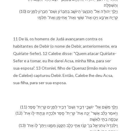
וְ⁠הַ⁠שְּׁפֵלָֽה׃
(10) וַ⁠יֵּ֣לֶךְ יְהוּדָ֗ה אֶל־ הַֽ⁠כְּנַעֲנִי֙ הַ⁠יּוֹשֵׁ֣ב בְּ⁠חֶבְר֔וֹן וְ⁠שֵׁם־ חֶבְר֥וֹן לְ⁠פָנִ֖ים
קִרְיַ֣ת אַרְבַּ֑ע וַ⁠יַּכּ֛וּ אֶת־ שֵׁשַׁ֥י וְ⁠אֶת־ אֲחִימַ֖ן וְ⁠אֶת־ תַּלְמָֽי׃
11 De lá, os homens de Judá avançaram contra os
habitantes de Debir (o nome de Debir, anteriormente, era
Quiriate-Sefer). 12 Calebe disse: "Quem atacar Quiriate-
Sefer e a tomar, eu lhe darei Acsa, minha filha, para ser
sua esposa". 13 Otoniel, filho de Quenaz (irmão mais novo
de Calebe) capturou Debir. Então, Calebe lhe deu Acsa,
sua filha, para ser sua esposa.
(11) וַ⁠יֵּ֣לֶךְ מִ⁠שָּׁ֔ם אֶל־ יוֹשְׁבֵ֖י דְּבִ֑יר וְ⁠שֵׁם־ דְּבִ֥יר לְ⁠פָנִ֖ים קִרְיַת־ סֵֽפֶר׃
(12) וַ⁠יֹּ֣אמֶר כָּלֵ֔ב אֲשֶׁר־ יַכֶּ֥ה אֶת־ קִרְיַת־ סֵ֖פֶר וּ⁠לְכָדָ֑⁠הּ וְ⁠נָתַ֥תִּי ל֛⁠וֹ אֶת־
עַכְסָ֥ה בִתִּ֖⁠י לְ⁠אִשָּֽׁה׃
(13) וַֽ⁠יִּלְכְּדָ⁠הּ֙ עָתְנִיאֵ֣ל בֶּן־ קְנַ֔ז אֲחִ֥י כָלֵ֖ב הַ⁠קָּטֹ֣ן מִמֶּ֑⁠נּוּ וַ⁠יִּתֶּן־ ל֛⁠וֹ אֶת־