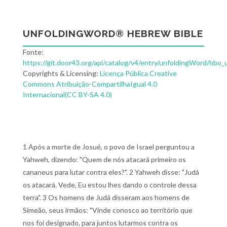
UNFOLDINGWORD® HEBREW BIBLE
Fonte:
https://git.door43.org/api/catalog/v4/entry/unfoldingWord/hbo_
Copyrights & Licensing:
Licença Pública Creative
Commons Atribuição-CompartilhaIgual 4.0
Internacional(CC BY-SA 4.0)
1 Após a morte de Josué, o povo de Israel perguntou a
Yahweh, dizendo: "Quem de nós atacará primeiro os
cananeus para lutar contra eles?". 2 Yahweh disse: "Judá
os atacará. Vede, Eu estou lhes dando o controle dessa
terra". 3 Os homens de Judá disseram aos homens de
Simeão, seus irmãos: "Vinde conosco ao território que
nos foi designado, para juntos lutarmos contra os