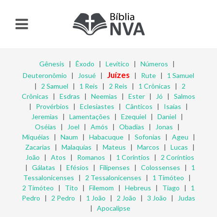
Gênesis
|
Êxodo
|
Levítico
|
Números
|
Juízes
Deuteronômio
|
Josué
|
|
Rute
|
1 Samuel
|
2 Samuel
|
1 Reis
|
2 Reis
|
1 Crônicas
|
2
Crônicas
|
Esdras
|
Neemias
|
Ester
|
Jó
|
Salmos
|
Provérbios
|
Eclesiastes
|
Cânticos
|
Isaías
|
Jeremias
|
Lamentações
|
Ezequiel
|
Daniel
|
Oséias
|
Joel
|
Amós
|
Obadias
|
Jonas
|
Miquéias
|
Naum
|
Habacuque
|
Sofonias
|
Ageu
|
Zacarias
|
Malaquias
|
Mateus
|
Marcos
|
Lucas
|
João
|
Atos
|
Romanos
|
1 Coríntios
|
2 Coríntios
|
Gálatas
|
Efésios
|
Filipenses
|
Colossenses
|
1
Tessalonicenses
|
2 Tessalonicenses
|
1 Timóteo
|
2 Timóteo
|
Tito
|
Filemom
|
Hebreus
|
Tiago
|
1
Pedro
|
2 Pedro
|
1 João
|
2 João
|
3 João
|
Judas
|
Apocalipse