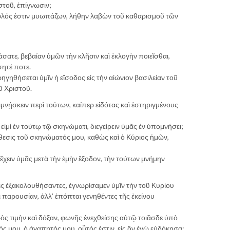
στοῦ, ἐπίγνωσιν;
υφλός ἐστιν μυωπάζων, λήθην λαβὼν τοῦ καθαρισμοῦ τῶν
άσατε, βεβαίαν ὑμῶν τὴν κλῆσιν καὶ ἐκλογὴν ποιεῖσθαι,
σητέ ποτε.
γηθήσεται ὑμῖν ἡ εἴσοδος εἰς τὴν αἰώνιον βασιλείαν τοῦ
ῦ Χριστοῦ.
ιμνῄσκειν περὶ τούτων, καίπερ εἰδότας καὶ ἐστηριγμένους
ν εἰμὶ ἐν τούτῳ τῷ σκηνώματι, διεγείρειν ὑμᾶς ἐν ὑπομνήσει;
πόθεσις τοῦ σκηνώματός μου, καθὼς καὶ ὁ Κύριος ἡμῶν,
ἔχειν ὑμᾶς μετὰ τὴν ἐμὴν ἔξοδον, τὴν τούτων μνήμην
ις ἐξακολουθήσαντες, ἐγνωρίσαμεν ὑμῖν τὴν τοῦ Κυρίου
 παρουσίαν, ἀλλ’ ἐπόπται γενηθέντες τῆς ἐκείνου
ς τιμὴν καὶ δόξαν, φωνῆς ἐνεχθείσης αὐτῷ τοιᾶσδε ὑπὸ
ς μου, ὁ ἀγαπητός μου, οὗτός ἐστιν, εἰς ὃν ἐγὼ εὐδόκησα;