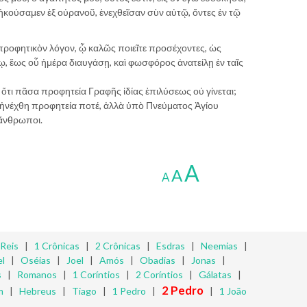
 ἠκούσαμεν ἐξ οὐρανοῦ, ἐνεχθεῖσαν σὺν αὐτῷ, ὄντες ἐν τῷ
 προφητικὸν λόγον, ᾧ καλῶς ποιεῖτε προσέχοντες, ὡς
, ἕως οὗ ἡμέρα διαυγάσῃ, καὶ φωσφόρος ἀνατείλῃ ἐν ταῖς
 ὅτι πᾶσα προφητεία Γραφῆς ἰδίας ἐπιλύσεως οὐ γίνεται;
 ἠνέχθη προφητεία ποτέ, ἀλλὰ ὑπὸ Πνεύματος Ἁγίου
 ἄνθρωποι.
A
A
A
 Reis
|
1 Crônicas
|
2 Crônicas
|
Esdras
|
Neemias
|
l
|
Oséias
|
Joel
|
Amós
|
Obadias
|
Jonas
|
s
|
Romanos
|
1 Coríntios
|
2 Coríntios
|
Gálatas
|
2 Pedro
m
|
Hebreus
|
Tiago
|
1 Pedro
|
|
1 João