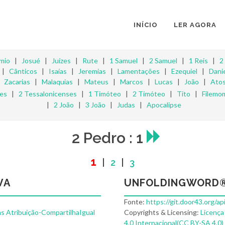
INÍCIO
LER AGORA
mio
|
Josué
|
Juízes
|
Rute
|
1 Samuel
|
2 Samuel
|
1 Reis
|
2
|
Cânticos
|
Isaías
|
Jeremias
|
Lamentações
|
Ezequiel
|
Danie
|
Zacarias
|
Malaquias
|
Mateus
|
Marcos
|
Lucas
|
João
|
Ato
ses
|
2 Tessalonicenses
|
1 Timóteo
|
2 Timóteo
|
Tito
|
Filemo
|
2 João
|
3 João
|
Judas
|
Apocalipse
2 Pedro : 1
1
|
2
|
3
VA
UNFOLDINGWORD®
Fonte:
https://git.door43.org/a
s Atribuição-CompartilhaIgual
Copyrights & Licensing:
Licença
4.0 Internacional(CC BY-SA 4.0)