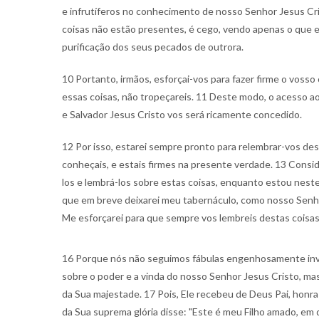
e infrutíferos no conhecimento de nosso Senhor Jesus Cr
coisas não estão presentes, é cego, vendo apenas o que e
purificação dos seus pecados de outrora.
10 Portanto, irmãos, esforçai-vos para fazer firme o vosso
essas coisas, não tropeçareis. 11 Deste modo, o acesso 
e Salvador Jesus Cristo vos será ricamente concedido.
12 Por isso, estarei sempre pronto para relembrar-vos des
conheçais, e estais firmes na presente verdade. 13 Consi
los e lembrá-los sobre estas coisas, enquanto estou nest
que em breve deixarei meu tabernáculo, como nosso Senho
Me esforçarei para que sempre vos lembreis destas coisas
16 Porque nós não seguimos fábulas engenhosamente in
sobre o poder e a vinda do nosso Senhor Jesus Cristo, m
da Sua majestade. 17 Pois, Ele recebeu de Deus Pai, honra
da Sua suprema glória disse: "Este é meu Filho amado, e