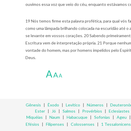
ouvimos essa voz que veio do céu, enquanto estávamos c
19 Nós temos firme esta palavra profética, para qual vós f
como uma lâmpada brilhando colocada na escuridão até o 
se levante em vossos corações. 20 Sabendo primeirament
Escritura vem de interpretação própria. 21 Porque nenhum
vontade do homem, mas por homens impelidos pelo Espírit
Deus.
A
A
A
Gênesis
|
Êxodo
|
Levítico
|
Números
|
Deuteronô
Ester
|
Jó
|
Salmos
|
Provérbios
|
Eclesiastes
Miquéias
|
Naum
|
Habacuque
|
Sofonias
|
Ageu
Efésios
|
Filipenses
|
Colossenses
|
1 Tessalonicen