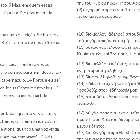
τὴν τοῦ Κυρίου ἡμῶν, Ἰησοῦ Χρι
isto. 9 Mas, em quem essas
(9) ᾧ γὰρ μὴ πάρεστιν ταῦτα, τ
stá perto. Ele esqueceu da
πάλαι αὐτοῦ ἁμαρτιῶν.
(10) διὸ μᾶλλον, ἀδελφοί, σπουδ
 chamado e eleição. Se fizerdes
ταῦτα γὰρ ποιοῦντες οὐ μὴ πταί
ao Reino eterno de nosso Senhor
(11) οὕτως γὰρ πλουσίως ἐπιχορη
Κυρίου ἡμῶν καὶ Σωτῆρος, Ἰησο
(12) διὸ μελλήσω ἀεὶ ὑμᾶς, ὑπομ
sas coisas, embora vós as
ἐν τῇ παρούσῃ ἀληθείᾳ.
dero correto para mim despertá-
(13) δίκαιον δὲ ἡγοῦμαι, ἐφ’ ὅσο
e tabernáculo. 14 Porque eu sei
(14) εἰδὼς ὅτι ταχινή ἐστιν ἡ ἀ
r Jesus Cristo me revelou. 15
Ἰησοῦς Χριστὸς, ἐδήλωσέν μοι;
 depois da minha partida.
(15) σπουδάσω δὲ καὶ ἑκάστοτε, 
ποιεῖσθαι.
(16) οὐ γὰρ σεσοφισμένοις μύθο
ventadas quando vos falamos
ἡμῶν Ἰησοῦ Χριστοῦ δύναμιν καὶ
as fomos testemunhas oculares
μεγαλειότητος.
 e glória, quando uma voz vinda
(17) λαβὼν γὰρ παρὰ Θεοῦ Πατρὸ
m quem me comprazo". 18 Nós
τῆς Μεγαλοπρεποῦς Δόξης, ὁ Υἱό