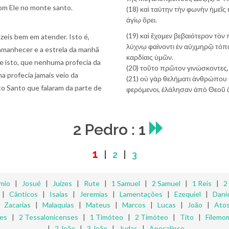
om Ele no monte santo.
(18) καὶ ταύτην τὴν φωνὴν ἡμεῖς
ἁγίῳ ὄρει.
(19) καὶ ἔχομεν βεβαιότερον τὸν
azeis bem em atender. Isto é,
λύχνῳ φαίνοντι ἐν αὐχμηρῷ τόπῳ
amanhecer e a estrela da manhã
καρδίαις ὑμῶν.
e isto, que nenhuma profecia da
(20) τοῦτο πρῶτον γινώσκοντες,
a profecia jamais veio da
(21) οὐ γὰρ θελήματι ἀνθρώπου
o Santo que falaram da parte de
φερόμενοι, ἐλάλησαν ἀπὸ Θεοῦ
2 Pedro : 1
1
|
2
|
3
mio
|
Josué
|
Juízes
|
Rute
|
1 Samuel
|
2 Samuel
|
1 Reis
|
2
|
Cânticos
|
Isaías
|
Jeremias
|
Lamentações
|
Ezequiel
|
Danie
|
Zacarias
|
Malaquias
|
Mateus
|
Marcos
|
Lucas
|
João
|
Ato
ses
|
2 Tessalonicenses
|
1 Timóteo
|
2 Timóteo
|
Tito
|
Filemo
|
2 João
|
3 João
|
Judas
|
Apocalipse