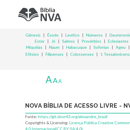
Gênesis
|
Êxodo
|
Levítico
|
Números
|
Deuteronô
Ester
|
Jó
|
Salmos
|
Provérbios
|
Eclesiastes
Miquéias
|
Naum
|
Habacuque
|
Sofonias
|
Ageu
Efésios
|
Filipenses
|
Colossenses
|
1 Tessalonicen
A
A
A
NOVA BÍBLIA DE ACESSO LIVRE - N
Fonte:
https://git.door43.org/alexandre_brazil
Copyrights & Licensing:
Licença Pública Creative Common
4.0 Internacional(CC BY-SA 4.0)