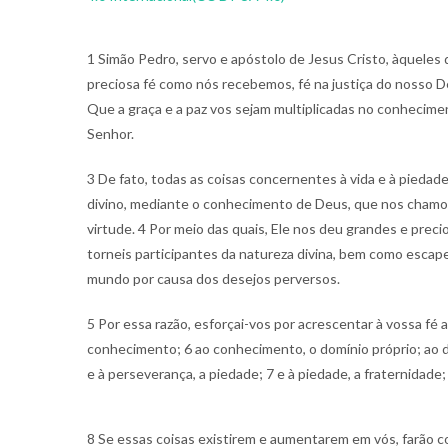
1 Simão Pedro, servo e apóstolo de Jesus Cristo, àquele
preciosa fé como nós recebemos, fé na justiça do nosso De
Que a graça e a paz vos sejam multiplicadas no conhecim
Senhor.
3 De fato, todas as coisas concernentes à vida e à piedad
divino, mediante o conhecimento de Deus, que nos chamou 
virtude. 4 Por meio das quais, Ele nos deu grandes e prec
torneis participantes da natureza divina, bem como escap
mundo por causa dos desejos perversos.
5 Por essa razão, esforçai-vos por acrescentar à vossa fé a 
conhecimento; 6 ao conhecimento, o domínio próprio; ao d
e à perseverança, a piedade; 7 e à piedade, a fraternidade; 
8 Se essas coisas existirem e aumentarem em vós, farão c