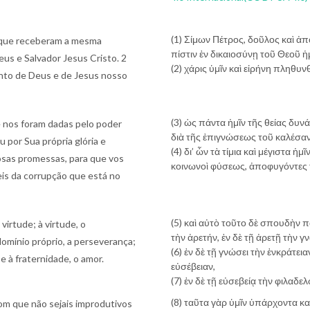
(1) Σίμων Πέτρος, δοῦλος καὶ ἀπ
s que receberam a mesma
πίστιν ἐν δικαιοσύνῃ τοῦ Θεοῦ 
us e Salvador Jesus Cristo. 2
(2) χάρις ὑμῖν καὶ εἰρήνη πληθυ
ento de Deus e de Jesus nosso
(3) ὡς πάντα ἡμῖν τῆς θείας δυ
e nos foram dadas pelo poder
διὰ τῆς ἐπιγνώσεως τοῦ καλέσαντ
por Sua própria glória e
(4) δι’ ὧν τὰ τίμια καὶ μέγιστα 
iosas promessas, para que vos
κοινωνοὶ φύσεως, ἀποφυγόντες 
eis da corrupção que está no
(5) καὶ αὐτὸ τοῦτο δὲ σπουδὴν 
virtude; à virtude, o
τὴν ἀρετήν, ἐν δὲ τῇ ἀρετῇ τὴν γ
omínio próprio, a perseverança;
(6) ἐν δὲ τῇ γνώσει τὴν ἐνκράτει
e à fraternidade, o amor.
εὐσέβειαν,
(7) ἐν δὲ τῇ εὐσεβείᾳ τὴν φιλαδε
(8) ταῦτα γὰρ ὑμῖν ὑπάρχοντα κ
om que não sejais improdutivos