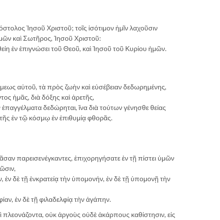
όστολος Ἰησοῦ Χριστοῦ; τοῖς ἰσότιμον ἡμῖν λαχοῦσιν
ἡμῶν καὶ Σωτῆρος, Ἰησοῦ Χριστοῦ:
νθείη ἐν ἐπιγνώσει τοῦ Θεοῦ, καὶ Ἰησοῦ τοῦ Κυρίου ἡμῶν.
νάμεως αὐτοῦ, τὰ πρὸς ζωὴν καὶ εὐσέβειαν δεδωρημένης,
ος ἡμᾶς, διὰ δόξης καὶ ἀρετῆς,
ἡμῖν ἐπαγγέλματα δεδώρηται, ἵνα διὰ τούτων γένησθε θείας
τῆς ἐν τῷ κόσμῳ ἐν ἐπιθυμίᾳ φθορᾶς.
πᾶσαν παρεισενέγκαντες, ἐπιχορηγήσατε ἐν τῇ πίστει ὑμῶν
νῶσιν,
αν, ἐν δὲ τῇ ἐνκρατείᾳ τὴν ὑπομονήν, ἐν δὲ τῇ ὑπομονῇ τὴν
λφίαν, ἐν δὲ τῇ φιλαδελφίᾳ τὴν ἀγάπην.
αὶ πλεονάζοντα, οὐκ ἀργοὺς οὐδὲ ἀκάρπους καθίστησιν, εἰς