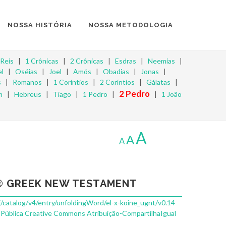
NOSSA HISTÓRIA
NOSSA METODOLOGIA
 Reis
|
1 Crônicas
|
2 Crônicas
|
Esdras
|
Neemias
|
l
|
Oséias
|
Joel
|
Amós
|
Obadias
|
Jonas
|
s
|
Romanos
|
1 Coríntios
|
2 Coríntios
|
Gálatas
|
2 Pedro
m
|
Hebreus
|
Tiago
|
1 Pedro
|
|
1 João
A
A
A
 GREEK NEW TESTAMENT
pi/catalog/v4/entry/unfoldingWord/el-x-koine_ugnt/v0.14
 Pública Creative Commons Atribuição-CompartilhaIgual