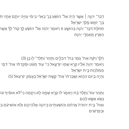
בֶּן־ יוֹאָ֖שׁ מֶ֥לֶךְ יִשְׂרָאֵֽל׃
הָ⁠אָ֔רֶץ מֵֽ⁠אַחֲרֵ֖י יְהוָֽה׃
(3) וַ⁠יֵּ֨לֶךְ֙ וַ⁠יִּקַּ֔ח אֶת־ גֹּ֖מֶר בַּת־ דִּבְלָ֑יִם וַ⁠תַּ֥הַר וַ⁠תֵּֽלֶד־ ל֖⁠וֹ בֵּֽן׃
מַמְלְכ֖וּת בֵּ֥ית יִשְׂרָאֵֽל׃
(5) וְ⁠הָיָ֖ה בַּ⁠יּ֣וֹם הַ⁠ה֑וּא וְ⁠שָֽׁבַרְתִּי֙ אֶת־ קֶ֣שֶׁת יִשְׂרָאֵ֔ל בְּ⁠עֵ֖מֶק יִזְרְעֶֽאל׃
נָשֹׂ֥א אֶשָּׂ֖א לָ⁠הֶֽם׃
וּ⁠בְ⁠פָרָשִֽׁים׃