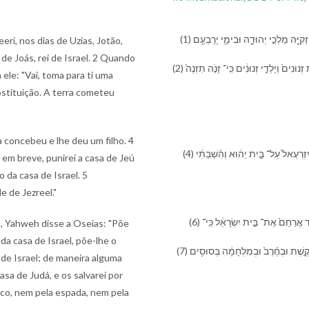
(1) דְּבַר־ יְהוָ֣ה ׀ אֲשֶׁ֣ר הָיָ֗ה אֶל־ הוֹשֵׁ֨עַ֙ בֶּן־ בְּאֵרִ֔י בִּ⁠ימֵ֨י עֻזִּיָּ֥ה יוֹתָ֛ם אָחָ֥ז יְחִזְקִיָּ֖ה מַלְכֵ֣י יְהוּדָ֑ה וּ⁠בִ⁠ימֵ֛י יָרָבְעָ֥ם
eri, nos dias de Uzias, Jotão,
 de Joás, rei de Israel. 2 Quando
(2) תְּחִלַּ֥ת דִּבֶּר־ יְהוָ֖ה בְּ⁠הוֹשֵׁ֑עַ פ וַ⁠יֹּ֨אמֶר יְהוָ֜ה אֶל־ הוֹשֵׁ֗עַ לֵ֣ךְ קַח־ לְ⁠ךָ֞ אֵ֤שֶׁת זְנוּנִים֙ וְ⁠יַלְדֵ֣י זְנוּנִ֔ים כִּֽי־ זָנֹ֤ה תִזְנֶה֙
 ele: "Vai, toma para ti uma
rostituição. A terra cometeu
a concebeu e lhe deu um filho. 4
(4) וַ⁠יֹּ֤אמֶר יְהוָה֙ אֵלָ֔י⁠ו קְרָ֥א שְׁמ֖⁠וֹ יִזְרְעֶ֑אל כִּי־ ע֣וֹד מְעַ֗ט וּ⁠פָ֨קַדְתִּ֜י אֶת־ דְּמֵ֤י יִזְרְעֶאל֙ עַל־ בֵּ֣ית יֵה֔וּא וְ⁠הִ֨שְׁבַּתִּ֔י
 em breve, punirei a casa de Jeú
 da casa de Israel. 5
e de Jezreel."
(6) וַ⁠תַּ֤הַר עוֹד֙ וַ⁠תֵּ֣לֶד בַּ֔ת וַ⁠יֹּ֣אמֶר ל֔⁠וֹ קְרָ֥א שְׁמָ֖⁠הּ לֹ֣א רֻחָ֑מָה כִּי֩ לֹ֨א אוֹסִ֜יף ע֗וֹד אֲרַחֵם֙ אֶת־ בֵּ֣ית יִשְׂרָאֵ֔ל כִּֽי־
, Yahweh disse a Oseias: "Põe
da casa de Israel, põe-lhe o
(7) וְ⁠אֶת־ בֵּ֤ית יְהוּדָה֙ אֲרַחֵ֔ם וְ⁠הֽוֹשַׁעְתִּ֖י⁠ם בַּ⁠יהוָ֣ה אֱלֹֽהֵי⁠הֶ֑ם וְ⁠לֹ֣א אֽוֹשִׁיעֵ֗⁠ם בְּ⁠קֶ֤שֶׁת וּ⁠בְ⁠חֶ֨רֶב֙ וּ⁠בְ⁠מִלְחָמָ֔ה בְּ⁠סוּסִ֖ים
e Israel; de maneira alguma
asa de Judá, e os salvarei por
rco, nem pela espada, nem pela