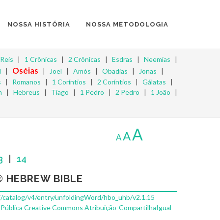
NOSSA HISTÓRIA
NOSSA METODOLOGIA
 Reis
|
1 Crônicas
|
2 Crônicas
|
Esdras
|
Neemias
|
Oséias
l
|
|
Joel
|
Amós
|
Obadias
|
Jonas
|
s
|
Romanos
|
1 Coríntios
|
2 Coríntios
|
Gálatas
|
m
|
Hebreus
|
Tiago
|
1 Pedro
|
2 Pedro
|
1 João
|
A
A
A
3
|
14
 HEBREW BIBLE
pi/catalog/v4/entry/unfoldingWord/hbo_uhb/v2.1.15
 Pública Creative Commons Atribuição-CompartilhaIgual