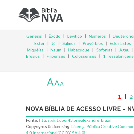
Gênesis
|
Êxodo
|
Levítico
|
Números
|
Deuteronô
Ester
|
Jó
|
Salmos
|
Provérbios
|
Eclesiastes
Miquéias
|
Naum
|
Habacuque
|
Sofonias
|
Ageu
Efésios
|
Filipenses
|
Colossenses
|
1 Tessalonicens
A
A
A
1
|
2
NOVA BÍBLIA DE ACESSO LIVRE - N
Fonte:
https://git.door43.org/alexandre_brazil
Copyrights & Licensing:
Licença Pública Creative Common
4.0 Internacional(CC BY-SA 4.0)