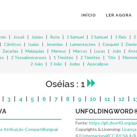
INÍCIO
LER AGORA
mio
|
Josué
|
Juízes
|
Rute
|
1 Samuel
|
2 Samuel
|
1 Reis
|
2
|
Cânticos
|
Isaías
|
Jeremias
|
Lamentações
|
Ezequiel
|
Danie
|
Zacarias
|
Malaquias
|
Mateus
|
Marcos
|
Lucas
|
João
|
Ato
es
|
2 Tessalonicenses
|
1 Timóteo
|
2 Timóteo
|
Tito
|
Filemo
2 João
|
3 João
|
Judas
|
Apocalipse
Oséias : 1
|
3
|
4
|
5
|
6
|
7
|
8
|
9
|
10
|
11
|
12
|
1
VA
UNFOLDINGWORD®
Fonte:
https://git.door43.org/a
s Atribuição-CompartilhaIgual
Copyrights & Licensing:
Licença
4.0 Internacional(CC BY-SA 4.0)