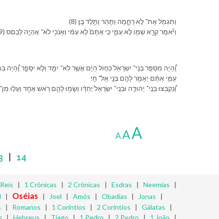
(8) וַ⁠תִּגְמֹ֖ל אֶת־ לֹ֣א רֻחָ֑מָה וַ⁠תַּ֖הַר וַ⁠תֵּ֥לֶד בֵּֽן׃
(9) וַ⁠יֹּ֕אמֶר קְרָ֥א שְׁמ֖⁠וֹ לֹ֣א עַמִּ֑י כִּ֤י אַתֶּם֙ לֹ֣א עַמִּ֔⁠י וְ⁠אָנֹכִ֖י לֹֽא־ אֶהְיֶ֥ה לָ⁠כֶֽם׃ס
עַמִּ֣⁠י אַתֶּ֔ם יֵאָמֵ֥ר לָ⁠הֶ֖ם בְּנֵ֥י אֵֽל־ חָֽי׃
וְ֠⁠נִקְבְּצוּ בְּנֵֽי־ יְהוּדָ֤ה וּ⁠בְנֵֽי־ יִשְׂרָאֵל֙ יַחְדָּ֔ו וְ⁠שָׂמ֥וּ לָ⁠הֶ֛ם רֹ֥אשׁ אֶחָ֖ד וְ⁠עָל֣וּ מִן־ הָ
A
A
A
3
|
14
 Reis
|
1 Crônicas
|
2 Crônicas
|
Esdras
|
Neemias
|
Oséias
l
|
|
Joel
|
Amós
|
Obadias
|
Jonas
|
s
|
Romanos
|
1 Coríntios
|
2 Coríntios
|
Gálatas
|
m
|
Hebreus
|
Tiago
|
1 Pedro
|
2 Pedro
|
1 João
|