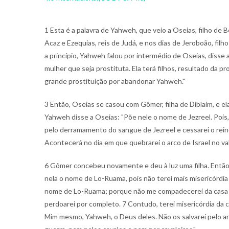
1 Esta é a palavra de Yahweh, que veio a Oseias, filho de Be
Acaz e Ezequias, reis de Judá, e nos dias de Jeroboão, filho
a princípio, Yahweh falou por intermédio de Oseias, disse a
mulher que seja prostituta. Ela terá filhos, resultado da p
grande prostituição por abandonar Yahweh."
3 Então, Oseias se casou com Gômer, filha de Diblaim, e el
Yahweh disse a Oseias: "Põe nele o nome de Jezreel. Pois,
pelo derramamento do sangue de Jezreel e cessarei o reino
Acontecerá no dia em que quebrarei o arco de Israel no val
6 Gômer concebeu novamente e deu à luz uma filha. Então
nela o nome de Lo-Ruama, pois não terei mais misericórdia 
nome de Lo-Ruama; porque não me compadecerei da casa d
perdoarei por completo. 7 Contudo, terei misericórdia da c
Mim mesmo, Yahweh, o Deus deles. Não os salvarei pelo a