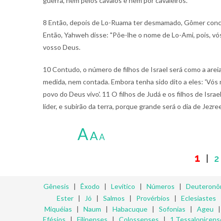
guerra, nem pelos cavalos e nem por cavaleiros."
8 Então, depois de Lo-Ruama ter desmamado, Gômer conceb
Então, Yahweh disse: "Põe-lhe o nome de Lo-Ami, pois, vó
vosso Deus.
10 Contudo, o número de filhos de Israel será como a arei
medida, nem contada. Embora tenha sido dito a eles: 'Vós n
povo do Deus vivo'. 11 O filhos de Judá e os filhos de Isra
líder, e subirão da terra, porque grande será o dia de Jezree
A
A
A
1
|
2
Gênesis
|
Êxodo
|
Levítico
|
Números
|
Deuteronô
Ester
|
Jó
|
Salmos
|
Provérbios
|
Eclesiastes
Miquéias
|
Naum
|
Habacuque
|
Sofonias
|
Ageu
Efésios
|
Filipenses
|
Colossenses
|
1 Tessalonicens