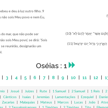
eu e deu à luz outro filho. 9
s não sois Meu povo e nem Eu,
(10) וְֽ֠⁠הָיָה מִסְפַּ֤ר בְּנֵֽי־ יִשְׂרָאֵל֙ כְּ⁠ח֣וֹל הַ⁠יָּ֔ם אֲשֶׁ֥ר לֹֽא־ יִמַּ֖ד וְ⁠לֹ֣א יִסָּפֵ֑ר וְֽ֠⁠הָיָה בִּ⁠מְק֞וֹם אֲשֶׁר־ יֵאָמֵ֤ר לָ⁠הֶם֙ לֹֽא־
a do mar, que não pode ser
ão sois Meu povo', se dirá: 'Sois
(11) ⁠אָ֑רֶץ כִּ֥י גָד֖וֹל י֥וֹם יִזְרְעֶֽאל׃
el se reunirão, designarão um
l.
Oséias : 1
|
3
|
4
|
5
|
6
|
7
|
8
|
9
|
10
|
11
|
12
|
1
mio
|
Josué
|
Juízes
|
Rute
|
1 Samuel
|
2 Samuel
|
1 Reis
|
2
|
Cânticos
|
Isaías
|
Jeremias
|
Lamentações
|
Ezequiel
|
Danie
|
Zacarias
|
Malaquias
|
Mateus
|
Marcos
|
Lucas
|
João
|
Ato
es
|
2 Tessalonicenses
|
1 Timóteo
|
2 Timóteo
|
Tito
|
Filemo