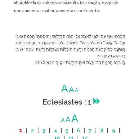
abundância da sabedoria há muita frustração, e aquele
que aumenta o saber, aumenta o sofrimento.
(16) דִּבַּ֨רְתִּי אֲנִ֤י עִם־ לִבִּ⁠י֙ לֵ⁠אמֹ֔ר אֲנִ֗י הִנֵּ֨ה הִגְדַּ֤לְתִּי וְ⁠הוֹסַ֨פְתִּי֙ חָכְמָ֔ה
עַ֛ל כָּל־ אֲשֶׁר־ הָיָ֥ה לְ⁠פָנַ֖⁠י עַל־ יְרוּשָׁלִָ֑ם וְ⁠לִבִּ֛⁠י רָאָ֥ה הַרְבֵּ֖ה חָכְמָ֥ה וָ⁠דָֽעַת׃
(17) וָ⁠אֶתְּנָ֤⁠ה לִבִּ⁠י֙ לָ⁠דַ֣עַת חָכְמָ֔ה וְ⁠דַ֥עַת הוֹלֵל֖וֹת וְ⁠שִׂכְל֑וּת יָדַ֕עְתִּי שֶׁ⁠גַּם־
זֶ֥ה ה֖וּא רַעְי֥וֹן רֽוּחַ׃
(18) כִּ֛י בְּ⁠רֹ֥ב חָכְמָ֖ה רָב־ כָּ֑עַס וְ⁠יוֹסִ֥יף דַּ֖עַת יוֹסִ֥יף מַכְאֽוֹב׃
A
A
A
Eclesiastes : 1
A
A
A
1
|
2
|
3
|
4
|
5
|
6
|
7
|
8
|
9
|
10
|
11
|
12