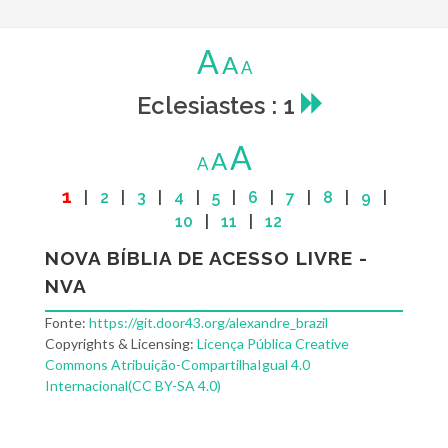
A
A
A
Eclesiastes : 1
A
A
A
1
|
2
|
3
|
4
|
5
|
6
|
7
|
8
|
9
|
10
|
11
|
12
NOVA BÍBLIA DE ACESSO LIVRE -
NVA
Fonte:
https://git.door43.org/alexandre_brazil
Copyrights & Licensing:
Licença Pública Creative
Commons Atribuição-CompartilhaIgual 4.0
Internacional(CC BY-SA 4.0)