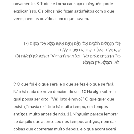
novamente. 8 Tudo se torna cansaço e ninguém pode
explicar isso. Os olhos não ficam satisfeitos com o que
veem, nem os ouvidos com o que ouvem.
(7) כָּל־ הַ⁠נְּחָלִים֙ הֹלְכִ֣ים אֶל־ הַ⁠יָּ֔ם וְ⁠הַ⁠יָּ֖ם אֵינֶ֣⁠נּוּ מָלֵ֑א אֶל־ מְק֗וֹם
שֶׁ֤⁠הַ⁠נְּחָלִים֙ הֹֽלְכִ֔ים שָׁ֛ם הֵ֥ם שָׁבִ֖ים לָ⁠לָֽכֶת׃
(8) כָּל־ הַ⁠דְּבָרִ֣ים יְגֵעִ֔ים לֹא־ יוּכַ֥ל אִ֖ישׁ לְ⁠דַבֵּ֑ר לֹא־ תִשְׂבַּ֥ע עַ֨יִן֙ לִ⁠רְא֔וֹת
וְ⁠לֹא־ תִמָּלֵ֥א אֹ֖זֶן מִ⁠שְּׁמֹֽעַ׃
9 O que foi é o que será, e o que se fez é o que se fará.
Não há nada de novo debaixo do sol. 10 Há algo sobre o
qual possa ser dito: "Vê! Isto é novo?" O que quer que
exista já havia existido há muito tempo, em tempos
antigos, muito antes de nós. 11 Ninguém parece lembrar-
se daquilo que aconteceu nos tempos antigos, nem das
coisas que ocorreram muito depois, e o que acontecerá