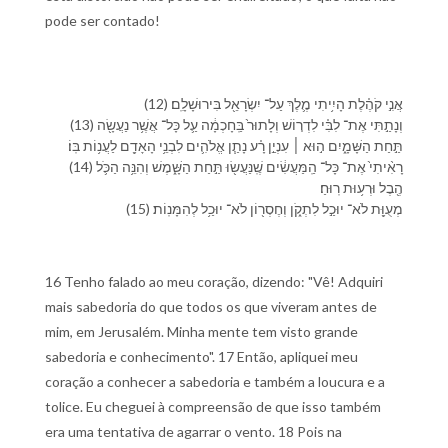
pode ser contado!
(12) אֲנִ֣י קֹהֶ֗לֶת הָיִ֥יתִי מֶ֛לֶךְ עַל־ יִשְׂרָאֵ֖ל בִּ⁠ירוּשָׁלִָֽם׃
(13) וְ⁠נָתַ֣תִּי אֶת־ לִבִּ֗⁠י לִ⁠דְר֤וֹשׁ וְ⁠לָ⁠תוּר֙ בַּֽ⁠חָכְמָ֔ה עַ֛ל כָּל־ אֲשֶׁ֥ר נַעֲשָׂ֖ה
תַּ֣חַת הַ⁠שָּׁמָ֑יִם ה֣וּא ׀ עִנְיַ֣ן רָ֗ע נָתַ֧ן אֱלֹהִ֛ים לִ⁠בְנֵ֥י הָ⁠אָדָ֖ם לַ⁠עֲנ֥וֹת בּֽ⁠וֹ׃
(14) רָאִ֨יתִי֙ אֶת־ כָּל־ הַֽ⁠מַּעֲשִׂ֔ים שֶֽׁ⁠נַּעֲשׂ֖וּ תַּ֣חַת הַ⁠שָּׁ֑מֶשׁ וְ⁠הִנֵּ֥ה הַ⁠כֹּ֛ל
הֶ֖בֶל וּ⁠רְע֥וּת רֽוּחַ׃
(15) מְעֻוָּ֖ת לֹא־ יוּכַ֣ל לִ⁠תְקֹ֑ן וְ⁠חֶסְר֖וֹן לֹא־ יוּכַ֥ל לְ⁠הִמָּנֽוֹת׃
16 Tenho falado ao meu coração, dizendo: "Vê! Adquiri
mais sabedoria do que todos os que viveram antes de
mim, em Jerusalém. Minha mente tem visto grande
sabedoria e conhecimento". 17 Então, apliquei meu
coração a conhecer a sabedoria e também a loucura e a
tolice. Eu cheguei à compreensão de que isso também
era uma tentativa de agarrar o vento. 18 Pois na