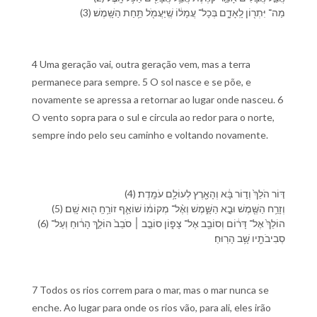
(3) מַה־ יִּתְר֖וֹן לָֽ⁠אָדָ֑ם בְּ⁠כָל־ עֲמָל֔⁠וֹ שֶֽׁ⁠יַּעֲמֹ֖ל תַּ֥חַת הַ⁠שָּֽׁמֶשׁ׃
4 Uma geração vai, outra geração vem, mas a terra
permanece para sempre. 5 O sol nasce e se põe, e
novamente se apressa a retornar ao lugar onde nasceu. 6
O vento sopra para o sul e circula ao redor para o norte,
sempre indo pelo seu caminho e voltando novamente.
(4) דּ֤וֹר הֹלֵךְ֙ וְ⁠ד֣וֹר בָּ֔א וְ⁠הָ⁠אָ֖רֶץ לְ⁠עוֹלָ֥ם עֹמָֽדֶת׃
(5) וְ⁠זָרַ֥ח הַ⁠שֶּׁ֖מֶשׁ וּ⁠בָ֣א הַ⁠שָּׁ֑מֶשׁ וְ⁠אֶ֨ל־ מְקוֹמ֔⁠וֹ שׁוֹאֵ֛ף זוֹרֵ֥חַֽ ה֖וּא שָֽׁם׃
(6) הוֹלֵךְ֙ אֶל־ דָּר֔וֹם וְ⁠סוֹבֵ֖ב אֶל־ צָפ֑וֹן סוֹבֵ֤ב ׀ סֹבֵב֙ הוֹלֵ֣ךְ הָ⁠ר֔וּחַ וְ⁠עַל־
סְבִיבֹתָ֖י⁠ו שָׁ֥ב הָ⁠רֽוּחַ׃
7 Todos os rios correm para o mar, mas o mar nunca se
enche. Ao lugar para onde os rios vão, para ali, eles irão