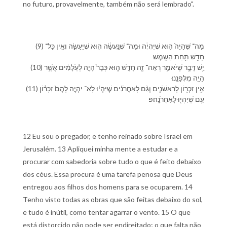
no futuro, provavelmente, também não será lembrado".
(9) מַה־ שֶּֽׁ⁠הָיָה֙ ה֣וּא שֶׁ⁠יִּהְיֶ֔ה וּ⁠מַה־ שֶׁ⁠נַּֽעֲשָׂ֔ה ה֖וּא שֶׁ⁠יֵּעָשֶׂ֑ה וְ⁠אֵ֥ין כָּל־
חָדָ֖שׁ תַּ֥חַת הַ⁠שָּֽׁמֶשׁ׃
(10) יֵ֥שׁ דָּבָ֛ר שֶׁ⁠יֹּאמַ֥ר רְאֵה־ זֶ֖ה חָדָ֣שׁ ה֑וּא כְּבָר֙ הָיָ֣ה לְ⁠עֹֽלָמִ֔ים אֲשֶׁ֥ר
הָיָ֖ה מִ⁠לְּ⁠פָנֵֽ⁠נוּ׃
(11) אֵ֥ין זִכְר֖וֹן לָ⁠רִאשֹׁנִ֑ים וְ⁠גַ֨ם לָ⁠אַחֲרֹנִ֜ים שֶׁ⁠יִּהְי֗וּ לֹֽא־ יִהְיֶ֤ה לָ⁠הֶם֙ זִכָּר֔וֹן
עִ֥ם שֶׁ⁠יִּהְי֖וּ לָ⁠אַחֲרֹנָֽה׃פ
12 Eu sou o pregador, e tenho reinado sobre Israel em
Jerusalém. 13 Apliquei minha mente a estudar e a
procurar com sabedoria sobre tudo o que é feito debaixo
dos céus. Essa procura é uma tarefa penosa que Deus
entregou aos filhos dos homens para se ocuparem. 14
Tenho visto todas as obras que são feitas debaixo do sol,
e tudo é inútil, como tentar agarrar o vento. 15 O que
está distorcido não pode ser endireitado; o que falta não