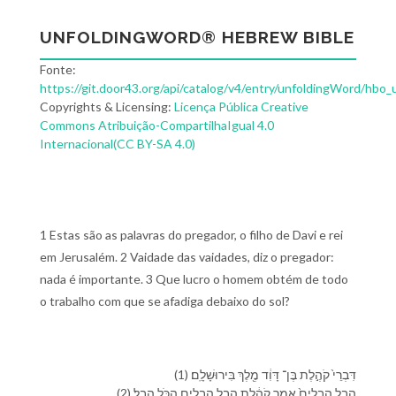
UNFOLDINGWORD® HEBREW BIBLE
Fonte:
https://git.door43.org/api/catalog/v4/entry/unfoldingWord/hbo_
Copyrights & Licensing:
Licença Pública Creative
Commons Atribuição-CompartilhaIgual 4.0
Internacional(CC BY-SA 4.0)
1 Estas são as palavras do pregador, o filho de Davi e rei
em Jerusalém. 2 Vaidade das vaidades, diz o pregador:
nada é importante. 3 Que lucro o homem obtém de todo
o trabalho com que se afadiga debaixo do sol?
(1) דִּבְרֵי֙ קֹהֶ֣לֶת בֶּן־ דָּוִ֔ד מֶ֖לֶךְ בִּ⁠ירוּשָׁלִָֽם׃
(2) הֲבֵ֤ל הֲבָלִים֙ אָמַ֣ר קֹהֶ֔לֶת הֲבֵ֥ל הֲבָלִ֖ים הַ⁠כֹּ֥ל הָֽבֶל׃