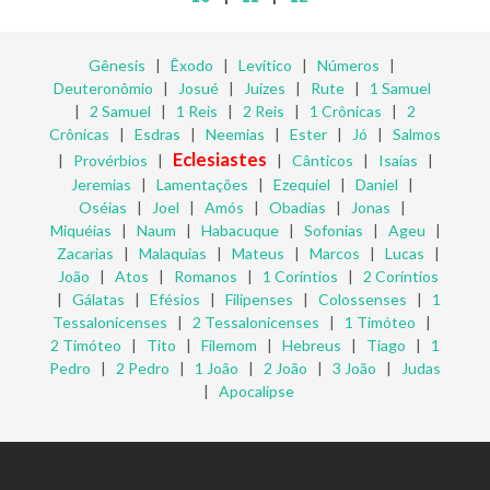
Gênesis
|
Êxodo
|
Levítico
|
Números
|
Deuteronômio
|
Josué
|
Juízes
|
Rute
|
1 Samuel
|
2 Samuel
|
1 Reis
|
2 Reis
|
1 Crônicas
|
2
Crônicas
|
Esdras
|
Neemias
|
Ester
|
Jó
|
Salmos
Eclesiastes
|
Provérbios
|
|
Cânticos
|
Isaías
|
Jeremias
|
Lamentações
|
Ezequiel
|
Daniel
|
Oséias
|
Joel
|
Amós
|
Obadias
|
Jonas
|
Miquéias
|
Naum
|
Habacuque
|
Sofonias
|
Ageu
|
Zacarias
|
Malaquias
|
Mateus
|
Marcos
|
Lucas
|
João
|
Atos
|
Romanos
|
1 Coríntios
|
2 Coríntios
|
Gálatas
|
Efésios
|
Filipenses
|
Colossenses
|
1
Tessalonicenses
|
2 Tessalonicenses
|
1 Timóteo
|
2 Timóteo
|
Tito
|
Filemom
|
Hebreus
|
Tiago
|
1
Pedro
|
2 Pedro
|
1 João
|
2 João
|
3 João
|
Judas
|
Apocalipse