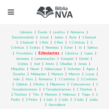
Gênesis
|
Êxodo
|
Levítico
|
Números
|
Deuteronômio
|
Josué
|
Juízes
|
Rute
|
1 Samuel
|
2 Samuel
|
1 Reis
|
2 Reis
|
1 Crônicas
|
2
Crônicas
|
Esdras
|
Neemias
|
Ester
|
Jó
|
Salmos
Eclesiastes
|
Provérbios
|
|
Cânticos
|
Isaías
|
Jeremias
|
Lamentações
|
Ezequiel
|
Daniel
|
Oséias
|
Joel
|
Amós
|
Obadias
|
Jonas
|
Miquéias
|
Naum
|
Habacuque
|
Sofonias
|
Ageu
|
Zacarias
|
Malaquias
|
Mateus
|
Marcos
|
Lucas
|
João
|
Atos
|
Romanos
|
1 Coríntios
|
2 Coríntios
|
Gálatas
|
Efésios
|
Filipenses
|
Colossenses
|
1
Tessalonicenses
|
2 Tessalonicenses
|
1 Timóteo
|
2 Timóteo
|
Tito
|
Filemom
|
Hebreus
|
Tiago
|
1
Pedro
|
2 Pedro
|
1 João
|
2 João
|
3 João
|
Judas
|
Apocalipse