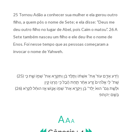
25 Tornou Adão a conhecer sua mulher e ela gerou outro
filho, a quem pôs o nome de Sete; e ela disse: "Deus me
deu outro filho no lugar de Abel, pois Caim o matou". 26 A
Sete também nasceu um filho e ele deu-lhe o nome de
Enos. Foi nesse tempo que as pessoas começaram a
invocar o nome de Yahweh.
(25) וַ⁠יֵּ֨דַע אָדָ֥ם עוֹד֙ אֶת־ אִשְׁתּ֔⁠וֹ וַ⁠תֵּ֣לֶד בֵּ֔ן וַ⁠תִּקְרָ֥א אֶת־ שְׁמ֖⁠וֹ שֵׁ֑ת כִּ֣י
שָֽׁת־ לִ֤⁠י אֱלֹהִים֙ זֶ֣רַע אַחֵ֔ר תַּ֣חַת הֶ֔בֶל כִּ֥י הֲרָג֖⁠וֹ קָֽיִן׃
(26) וּ⁠לְ⁠שֵׁ֤ת גַּם־ הוּא֙ יֻלַּד־ בֵּ֔ן וַ⁠יִּקְרָ֥א אֶת־ שְׁמ֖⁠וֹ אֱנ֑וֹשׁ אָ֣ז הוּחַ֔ל לִ⁠קְרֹ֖א
בְּ⁠שֵׁ֥ם יְהוָֽה׃פ
A
A
A