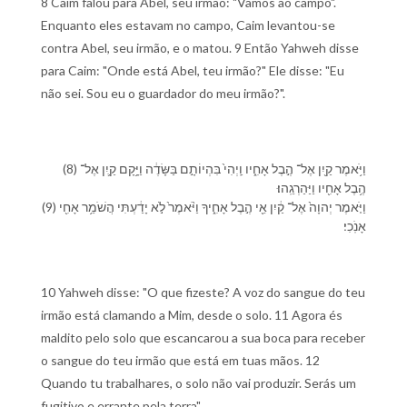
8 Caim falou para Abel, seu irmão: "Vamos ao campo".
Enquanto eles estavam no campo, Caim levantou-se
contra Abel, seu irmão, e o matou. 9 Então Yahweh disse
para Caim: "Onde está Abel, teu irmão?" Ele disse: "Eu
não sei. Sou eu o guardador do meu irmão?".
(8) וַ⁠יֹּ֥אמֶר קַ֖יִן אֶל־ הֶ֣בֶל אָחִ֑י⁠ו וַֽ⁠יְהִי֙ בִּ⁠הְיוֹתָ֣⁠ם בַּ⁠שָּׂדֶ֔ה וַ⁠יָּ֥קָם קַ֛יִן אֶל־
הֶ֥בֶל אָחִ֖י⁠ו וַ⁠יַּהַרְגֵֽ⁠הוּ׃
(9) וַ⁠יֹּ֤אמֶר יְהוָה֙ אֶל־ קַ֔יִן אֵ֖י הֶ֣בֶל אָחִ֑י⁠ךָ וַ⁠יֹּ֨אמֶר֙ לֹ֣א יָדַ֔עְתִּי הֲ⁠שֹׁמֵ֥ר אָחִ֖⁠י
אָנֹֽכִי׃
10 Yahweh disse: "O que fizeste? A voz do sangue do teu
irmão está clamando a Mim, desde o solo. 11 Agora és
maldito pelo solo que escancarou a sua boca para receber
o sangue do teu irmão que está em tuas mãos. 12
Quando tu trabalhares, o solo não vai produzir. Serás um
fugitivo e errante pela terra".