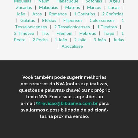
Miquéias
|
Naum
|
Habacuque
|
Sofonias
|
Ageu
|
Zacarias
|
Malaquias
|
Mateus
|
Marcos
|
Lucas
|
João
|
Atos
|
Romanos
|
1 Coríntios
|
2 Coríntios
|
Gálatas
|
Efésios
|
Filipenses
|
Colossenses
|
1
Tessalonicenses
|
2 Tessalonicenses
|
1 Timóteo
|
2 Timóteo
|
Tito
|
Filemom
|
Hebreus
|
Tiago
|
1
Pedro
|
2 Pedro
|
1 João
|
2 João
|
3 João
|
Judas
|
Apocalipse
Você também pode sugerir melhorias
nos recursos da NVA (notas explicativas,
questões e palavras-chave) ou no próprio
texto NVA. Envie suas sugestões ao
e-mail
revisao@biblianva.com.br
para
avaliarmos a possibilidade de adicioná-
las na próxima versão.