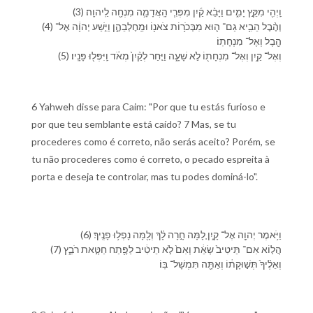
(3) וַֽ⁠יְהִ֖י מִ⁠קֵּ֣ץ יָמִ֑ים וַ⁠יָּבֵ֨א קַ֜יִן מִ⁠פְּרִ֧י הָֽ⁠אֲדָמָ֛ה מִנְחָ֖ה לַֽ⁠יהוָֽה׃
(4) וְ⁠הֶ֨בֶל הֵבִ֥יא גַם־ ה֛וּא מִ⁠בְּכֹר֥וֹת צֹאנ֖⁠וֹ וּ⁠מֵֽ⁠חֶלְבֵ⁠הֶ֑ן וַ⁠יִּ֣שַׁע יְהוָ֔ה אֶל־
הֶ֖בֶל וְ⁠אֶל־ מִנְחָתֽ⁠וֹ׃
(5) וְ⁠אֶל־ קַ֥יִן וְ⁠אֶל־ מִנְחָת֖⁠וֹ לֹ֣א שָׁעָ֑ה וַ⁠יִּ֤חַר לְ⁠קַ֨יִן֙ מְאֹ֔ד וַֽ⁠יִּפְּל֖וּ פָּנָֽי⁠ו׃
6 Yahweh disse para Caim: "Por que tu estás furioso e
por que teu semblante está caído? 7 Mas, se tu
procederes como é correto, não serás aceito? Porém, se
tu não procederes como é correto, o pecado espreita à
porta e deseja te controlar, mas tu podes dominá-lo".
(6) וַ⁠יֹּ֥אמֶר יְהוָ֖ה אֶל־ קָ֑יִן לָ֚⁠מָּה חָ֣רָה לָ֔⁠ךְ וְ⁠לָ֖⁠מָּה נָפְל֥וּ פָנֶֽי⁠ךָ׃
(7) הֲ⁠ל֤וֹא אִם־ תֵּיטִיב֙ שְׂאֵ֔ת וְ⁠אִם֙ לֹ֣א תֵיטִ֔יב לַ⁠פֶּ֖תַח חַטָּ֣את רֹבֵ֑ץ
וְ⁠אֵלֶ֨י⁠ךָ֙ תְּשׁ֣וּקָת֔⁠וֹ וְ⁠אַתָּ֖ה תִּמְשָׁל־ בּֽ⁠וֹ׃