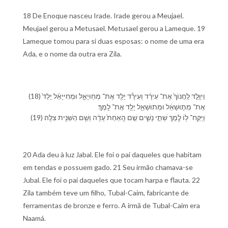
18 De Enoque nasceu Irade. Irade gerou a Meujael.
Meujael gerou a Metusael. Metusael gerou a Lameque. 19
Lameque tomou para si duas esposas: o nome de uma era
Ada, e o nome da outra era Zila.
(18) וַ⁠יִּוָּלֵ֤ד לַֽ⁠חֲנוֹךְ֙ אֶת־ עִירָ֔ד וְ⁠עִירָ֕ד יָלַ֖ד אֶת־ מְחֽוּיָאֵ֑ל וּ⁠מְחִיּיָאֵ֗ל יָלַד֙
אֶת־ מְת֣וּשָׁאֵ֔ל וּ⁠מְתוּשָׁאֵ֖ל יָלַ֥ד אֶת־ לָֽמֶךְ׃
(19) וַ⁠יִּֽקַּֽח־ ל֥⁠וֹ לֶ֖מֶךְ שְׁתֵּ֣י נָשִׁ֑ים שֵׁ֤ם הָֽ⁠אַחַת֙ עָדָ֔ה וְ⁠שֵׁ֥ם הַ⁠שֵּׁנִ֖ית צִלָּֽה׃
20 Ada deu à luz Jabal. Ele foi o pai daqueles que habitam
em tendas e possuem gado. 21 Seu irmão chamava-se
Jubal. Ele foi o pai daqueles que tocam harpa e flauta. 22
Zila também teve um filho, Tubal-Caim, fabricante de
ferramentas de bronze e ferro. A irmã de Tubal-Caim era
Naamá.