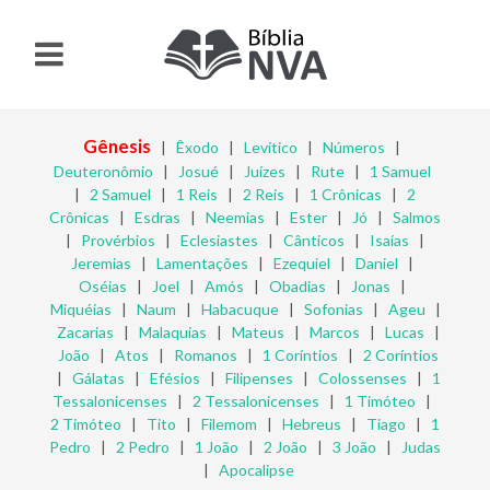
Gênesis
|
Êxodo
|
Levítico
|
Números
|
Deuteronômio
|
Josué
|
Juízes
|
Rute
|
1 Samuel
|
2 Samuel
|
1 Reis
|
2 Reis
|
1 Crônicas
|
2
Crônicas
|
Esdras
|
Neemias
|
Ester
|
Jó
|
Salmos
|
Provérbios
|
Eclesiastes
|
Cânticos
|
Isaías
|
Jeremias
|
Lamentações
|
Ezequiel
|
Daniel
|
Oséias
|
Joel
|
Amós
|
Obadias
|
Jonas
|
Miquéias
|
Naum
|
Habacuque
|
Sofonias
|
Ageu
|
Zacarias
|
Malaquias
|
Mateus
|
Marcos
|
Lucas
|
João
|
Atos
|
Romanos
|
1 Coríntios
|
2 Coríntios
|
Gálatas
|
Efésios
|
Filipenses
|
Colossenses
|
1
Tessalonicenses
|
2 Tessalonicenses
|
1 Timóteo
|
2 Timóteo
|
Tito
|
Filemom
|
Hebreus
|
Tiago
|
1
Pedro
|
2 Pedro
|
1 João
|
2 João
|
3 João
|
Judas
|
Apocalipse