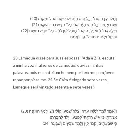
(20) וַ⁠תֵּ֥לֶד עָדָ֖ה אֶת־ יָבָ֑ל ה֣וּא הָיָ֔ה אֲבִ֕י יֹשֵׁ֥ב אֹ֖הֶל וּ⁠מִקְנֶֽה׃
(21) וְ⁠שֵׁ֥ם אָחִ֖י⁠ו יוּבָ֑ל ה֣וּא הָיָ֔ה אֲבִ֕י כָּל־ תֹּפֵ֥שׂ כִּנּ֖וֹר וְ⁠עוּגָֽב׃
(22) וְ⁠צִלָּ֣ה גַם־ הִ֗וא יָֽלְדָה֙ אֶת־ תּ֣וּבַל קַ֔יִן לֹטֵ֕שׁ כָּל־ חֹרֵ֥שׁ נְחֹ֖שֶׁת
וּ⁠בַרְזֶ֑ל וַֽ⁠אֲח֥וֹת תּֽוּבַל־ קַ֖יִן נַֽעֲמָֽה׃
23 Lameque disse para suas esposas: "Ada e Zila, escutai
a minha voz, mulheres de Lameque; ouvi as minhas
palavras, pois eu matei um homem por ferir-me, um jovem
rapaz por pisar-me. 24 Se Caim é vingado sete vezes ,
Lameque será vingado setenta e sete vezes".
(23) וַ⁠יֹּ֨אמֶר לֶ֜מֶךְ לְ⁠נָשָׁ֗י⁠ו עָדָ֤ה וְ⁠צִלָּה֙ שְׁמַ֣עַן קוֹלִ֔⁠י נְשֵׁ֣י לֶ֔מֶךְ הַאְזֵ֖נָּה
אִמְרָתִ֑⁠י כִּ֣י אִ֤ישׁ הָרַ֨גְתִּי֙ לְ⁠פִצְעִ֔⁠י וְ⁠יֶ֖לֶד לְ⁠חַבֻּרָתִֽ⁠י׃
(24) כִּ֥י שִׁבְעָתַ֖יִם יֻקַּם־ קָ֑יִן וְ⁠לֶ֖מֶךְ שִׁבְעִ֥ים וְ⁠שִׁבְעָֽה׃