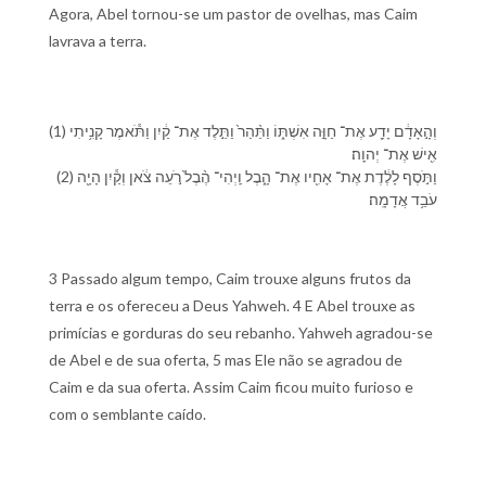
Agora, Abel tornou-se um pastor de ovelhas, mas Caim
lavrava a terra.
(1) וְ⁠הָ֣⁠אָדָ֔ם יָדַ֖ע אֶת־ חַוָּ֣ה אִשְׁתּ֑⁠וֹ וַ⁠תַּ֨הַר֙ וַ⁠תֵּ֣לֶד אֶת־ קַ֔יִן וַ⁠תֹּ֕אמֶר קָנִ֥יתִי
אִ֖ישׁ אֶת־ יְהוָֽה׃
(2) וַ⁠תֹּ֣סֶף לָ⁠לֶ֔דֶת אֶת־ אָחִ֖י⁠ו אֶת־ הָ֑בֶל וַֽ⁠יְהִי־ הֶ֨בֶל֙ רֹ֣עֵה צֹ֔אן וְ⁠קַ֕יִן הָיָ֖ה
עֹבֵ֥ד אֲדָמָֽה׃
3 Passado algum tempo, Caim trouxe alguns frutos da
terra e os ofereceu a Deus Yahweh. 4 E Abel trouxe as
primícias e gorduras do seu rebanho. Yahweh agradou-se
de Abel e de sua oferta, 5 mas Ele não se agradou de
Caim e da sua oferta. Assim Caim ficou muito furioso e
com o semblante caído.