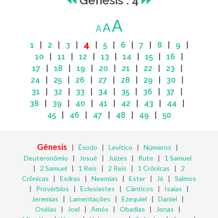
Gênesis : 4
A
A
A
4
1
|
2
|
3
|
|
5
|
6
|
7
|
8
|
9
|
10
|
11
|
12
|
13
|
14
|
15
|
16
|
17
|
18
|
19
|
20
|
21
|
22
|
23
|
24
|
25
|
26
|
27
|
28
|
29
|
30
|
31
|
32
|
33
|
34
|
35
|
36
|
37
|
38
|
39
|
40
|
41
|
42
|
43
|
44
|
45
|
46
|
47
|
48
|
49
|
50
Gênesis
|
Êxodo
|
Levítico
|
Números
|
Deuteronômio
|
Josué
|
Juízes
|
Rute
|
1 Samuel
|
2 Samuel
|
1 Reis
|
2 Reis
|
1 Crônicas
|
2
Crônicas
|
Esdras
|
Neemias
|
Ester
|
Jó
|
Salmos
|
Provérbios
|
Eclesiastes
|
Cânticos
|
Isaías
|
Jeremias
|
Lamentações
|
Ezequiel
|
Daniel
|
Oséias
|
Joel
|
Amós
|
Obadias
|
Jonas
|