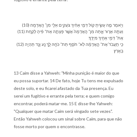
(10) וַ⁠יֹּ֖אמֶר מֶ֣ה עָשִׂ֑יתָ ק֚וֹל דְּמֵ֣י אָחִ֔י⁠ךָ צֹעֲקִ֥ים אֵלַ֖⁠י מִן־ הָֽ⁠אֲדָמָֽה׃
(11) וְ⁠עַתָּ֖ה אָר֣וּר אָ֑תָּה מִן־ הָֽ⁠אֲדָמָה֙ אֲשֶׁ֣ר פָּצְתָ֣ה אֶת־ פִּ֔י⁠הָ לָ⁠קַ֛חַת
אֶת־ דְּמֵ֥י אָחִ֖י⁠ךָ מִ⁠יָּדֶֽ⁠ךָ׃
(12) כִּ֤י תַֽעֲבֹד֙ אֶת־ הָ֣⁠אֲדָמָ֔ה לֹֽא־ תֹסֵ֥ף תֵּת־ כֹּחָ֖⁠הּ לָ֑⁠ךְ נָ֥ע וָ⁠נָ֖ד תִּֽהְיֶ֥ה
בָ⁠אָֽרֶץ׃
13 Caim disse a Yahweh: "Minha punição é maior do que
eu possa suportar. 14 De fato, hoje Tu tens me expulsado
deste solo, e eu ficarei afastado da Tua presença. Eu
serei um fugitivo e errante pela terra; e quem comigo
encontrar, poderá matar-me. 15 E disse-lhe Yahweh:
"Qualquer que matar Caim será vingado sete vezes".
Então Yahweh colocou um sinal sobre Caim, para que não
fosse morto por quem o encontrasse.