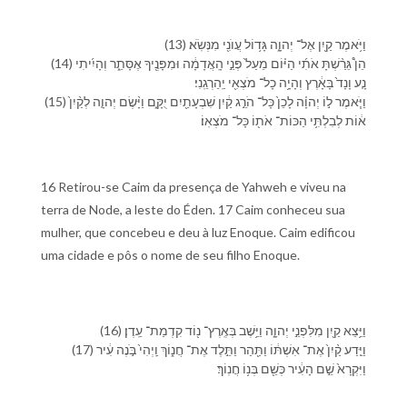
(13) וַ⁠יֹּ֥אמֶר קַ֖יִן אֶל־ יְהוָ֑ה גָּד֥וֹל עֲוֺנִ֖⁠י מִ⁠נְּשֹֽׂא׃
(14) הֵן֩ גֵּרַ֨שְׁתָּ אֹתִ֜⁠י הַ⁠יּ֗וֹם מֵ⁠עַל֙ פְּנֵ֣י הָֽ⁠אֲדָמָ֔ה וּ⁠מִ⁠פָּנֶ֖י⁠ךָ אֶסָּתֵ֑ר וְ⁠הָיִ֜יתִי
נָ֤ע וָ⁠נָד֙ בָּ⁠אָ֔רֶץ וְ⁠הָיָ֥ה כָל־ מֹצְאִ֖⁠י יַֽהַרְגֵֽ⁠נִי׃
(15) וַ⁠יֹּ֧אמֶר ל֣⁠וֹ יְהוָ֗ה לָ⁠כֵן֙ כָּל־ הֹרֵ֣ג קַ֔יִן שִׁבְעָתַ֖יִם יֻקָּ֑ם וַ⁠יָּ֨שֶׂם יְהוָ֤ה לְ⁠קַ֨יִן֙
א֔וֹת לְ⁠בִלְתִּ֥י הַכּוֹת־ אֹת֖⁠וֹ כָּל־ מֹצְאֽ⁠וֹ׃
16 Retirou-se Caim da presença de Yahweh e viveu na
terra de Node, a leste do Éden. 17 Caim conheceu sua
mulher, que concebeu e deu à luz Enoque. Caim edificou
uma cidade e pôs o nome de seu filho Enoque.
(16) וַ⁠יֵּ֥צֵא קַ֖יִן מִ⁠לִּ⁠פְנֵ֣י יְהוָ֑ה וַ⁠יֵּ֥שֶׁב בְּ⁠אֶֽרֶץ־ נ֖וֹד קִדְמַת־ עֵֽדֶן׃
(17) וַ⁠יֵּ֤דַע קַ֨יִן֙ אֶת־ אִשְׁתּ֔⁠וֹ וַ⁠תַּ֖הַר וַ⁠תֵּ֣לֶד אֶת־ חֲנ֑וֹךְ וַֽ⁠יְהִי֙ בֹּ֣נֶה עִ֔יר
וַ⁠יִּקְרָא֙ שֵׁ֣ם הָ⁠עִ֔יר כְּ⁠שֵׁ֖ם בְּנ֥⁠וֹ חֲנֽוֹךְ׃