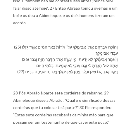
isso. E também não me contaste isso antes; nunca ouvi
falar disso até hoje". 27 Então Abraão tomou ovelhas e um
boi e os deu a Abimeleque, e os dois homens fizeram um
acordo.
(25) וְ⁠הוֹכִ֥חַ אַבְרָהָ֖ם אֶת־ אֲבִימֶ֑לֶךְ עַל־ אֹדוֹת֙ בְּאֵ֣ר הַ⁠מַּ֔יִם אֲשֶׁ֥ר גָּזְל֖וּ
עַבְדֵ֥י אֲבִימֶֽלֶךְ׃
(26) וַ⁠יֹּ֣אמֶר אֲבִימֶ֔לֶךְ לֹ֣א יָדַ֔עְתִּי מִ֥י עָשָׂ֖ה אֶת־ הַ⁠דָּבָ֣ר הַ⁠זֶּ֑ה וְ⁠גַם־
אַתָּ֞ה לֹא־ הִגַּ֣דְתָּ לִּ֗⁠י וְ⁠גַ֧ם אָנֹכִ֛י לֹ֥א שָׁמַ֖עְתִּי בִּלְתִּ֥י הַ⁠יּֽוֹם׃
(27) וַ⁠יִּקַּ֤ח אַבְרָהָם֙ צֹ֣אן וּ⁠בָקָ֔ר וַ⁠יִּתֵּ֖ן לַ⁠אֲבִימֶ֑לֶךְ וַ⁠יִּכְרְת֥וּ שְׁנֵי⁠הֶ֖ם בְּרִֽית׃
28 Pôs Abraão à parte sete cordeiras do rebanho. 29
Abimeleque disse a Abraão: "Qual é o significado dessas
cordeiras que tu colocaste à parte?" 30 Ele respondeu:
"Estas sete cordeiras receberás da minha mão para que
possam ser um testemunho de que cavei este poço."