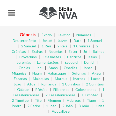
Gênesis
|
Êxodo
|
Levítico
|
Números
|
Deuteronômio
|
Josué
|
Juízes
|
Rute
|
1 Samuel
|
2 Samuel
|
1 Reis
|
2 Reis
|
1 Crônicas
|
2
Crônicas
|
Esdras
|
Neemias
|
Ester
|
Jó
|
Salmos
|
Provérbios
|
Eclesiastes
|
Cânticos
|
Isaías
|
Jeremias
|
Lamentações
|
Ezequiel
|
Daniel
|
Oséias
|
Joel
|
Amós
|
Obadias
|
Jonas
|
Miquéias
|
Naum
|
Habacuque
|
Sofonias
|
Ageu
|
Zacarias
|
Malaquias
|
Mateus
|
Marcos
|
Lucas
|
João
|
Atos
|
Romanos
|
1 Coríntios
|
2 Coríntios
|
Gálatas
|
Efésios
|
Filipenses
|
Colossenses
|
1
Tessalonicenses
|
2 Tessalonicenses
|
1 Timóteo
|
2 Timóteo
|
Tito
|
Filemom
|
Hebreus
|
Tiago
|
1
Pedro
|
2 Pedro
|
1 João
|
2 João
|
3 João
|
Judas
|
Apocalipse