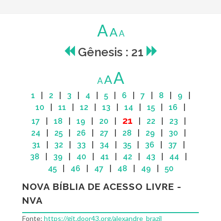
A
A
A
Gênesis : 21
A
A
A
1
|
2
|
3
|
4
|
5
|
6
|
7
|
8
|
9
|
10
|
11
|
12
|
13
|
14
|
15
|
16
|
21
17
|
18
|
19
|
20
|
|
22
|
23
|
24
|
25
|
26
|
27
|
28
|
29
|
30
|
31
|
32
|
33
|
34
|
35
|
36
|
37
|
38
|
39
|
40
|
41
|
42
|
43
|
44
|
45
|
46
|
47
|
48
|
49
|
50
NOVA BÍBLIA DE ACESSO LIVRE -
NVA
Fonte:
https://git.door43.org/alexandre_brazil