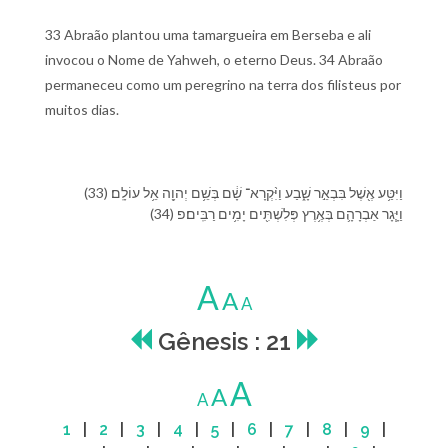
33 Abraão plantou uma tamargueira em Berseba e ali
invocou o Nome de Yahweh, o eterno Deus. 34 Abraão
permaneceu como um peregrino na terra dos filisteus por
muitos dias.
(33) וַ⁠יִּטַּ֥ע אֶ֖שֶׁל בִּ⁠בְאֵ֣ר שָׁ֑בַע וַ⁠יִּ֨קְרָא־ שָׁ֔ם בְּ⁠שֵׁ֥ם יְהוָ֖ה אֵ֥ל עוֹלָֽם׃
(34) וַ⁠יָּ֧גָר אַבְרָהָ֛ם בְּ⁠אֶ֥רֶץ פְּלִשְׁתִּ֖ים יָמִ֥ים רַבִּֽים׃פ
A
A
A
Gênesis : 21
A
A
A
1
|
2
|
3
|
4
|
5
|
6
|
7
|
8
|
9
|