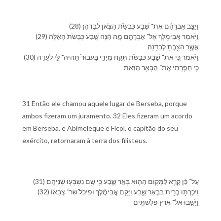
(28) וַ⁠יַּצֵּ֣ב אַבְרָהָ֗ם אֶת־ שֶׁ֛בַע כִּבְשֹׂ֥ת הַ⁠צֹּ֖אן לְ⁠בַדְּ⁠הֶֽן׃
(29) וַ⁠יֹּ֥אמֶר אֲבִימֶ֖לֶךְ אֶל־ אַבְרָהָ֑ם מָ֣ה הֵ֗נָּה שֶׁ֤בַע כְּבָשֹׂת֙ הָ⁠אֵ֔לֶּה
אֲשֶׁ֥ר הִצַּ֖בְתָּ לְ⁠בַדָּֽ⁠נָה׃
(30) וַ⁠יֹּ֕אמֶר כִּ֚י אֶת־ שֶׁ֣בַע כְּבָשֹׂ֔ת תִּקַּ֖ח מִ⁠יָּדִ֑⁠י בַּ⁠עֲבוּר֙ תִּֽהְיֶה־ לִּ֣⁠י לְ⁠עֵדָ֔ה
כִּ֥י חָפַ֖רְתִּי אֶת־ הַ⁠בְּאֵ֥ר הַ⁠זֹּֽאת׃
31 Então ele chamou aquele lugar de Berseba, porque
ambos fizeram um juramento. 32 Eles fizeram um acordo
em Berseba, e Abimeleque e Ficol, o capitão do seu
exército, retornaram à terra dos filisteus.
(31) עַל־ כֵּ֗ן קָרָ֛א לַ⁠מָּק֥וֹם הַ⁠ה֖וּא בְּאֵ֣ר שָׁ֑בַע כִּ֛י שָׁ֥ם נִשְׁבְּע֖וּ שְׁנֵי⁠הֶֽם׃
(32) וַ⁠יִּכְרְת֥וּ בְרִ֖ית בִּ⁠בְאֵ֣ר שָׁ֑בַע וַ⁠יָּ֣קָם אֲבִימֶ֗לֶךְ וּ⁠פִיכֹל֙ שַׂר־ צְבָא֔⁠וֹ
וַ⁠יָּשֻׁ֖בוּ אֶל־ אֶ֥רֶץ פְּלִשְׁתִּֽים׃