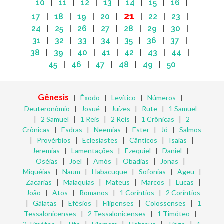
10
|
11
|
12
|
13
|
14
|
15
|
16
|
21
17
|
18
|
19
|
20
|
|
22
|
23
|
24
|
25
|
26
|
27
|
28
|
29
|
30
|
31
|
32
|
33
|
34
|
35
|
36
|
37
|
38
|
39
|
40
|
41
|
42
|
43
|
44
|
45
|
46
|
47
|
48
|
49
|
50
Gênesis
|
Êxodo
|
Levítico
|
Números
|
Deuteronômio
|
Josué
|
Juízes
|
Rute
|
1 Samuel
|
2 Samuel
|
1 Reis
|
2 Reis
|
1 Crônicas
|
2
Crônicas
|
Esdras
|
Neemias
|
Ester
|
Jó
|
Salmos
|
Provérbios
|
Eclesiastes
|
Cânticos
|
Isaías
|
Jeremias
|
Lamentações
|
Ezequiel
|
Daniel
|
Oséias
|
Joel
|
Amós
|
Obadias
|
Jonas
|
Miquéias
|
Naum
|
Habacuque
|
Sofonias
|
Ageu
|
Zacarias
|
Malaquias
|
Mateus
|
Marcos
|
Lucas
|
João
|
Atos
|
Romanos
|
1 Coríntios
|
2 Coríntios
|
Gálatas
|
Efésios
|
Filipenses
|
Colossenses
|
1
Tessalonicenses
|
2 Tessalonicenses
|
1 Timóteo
|