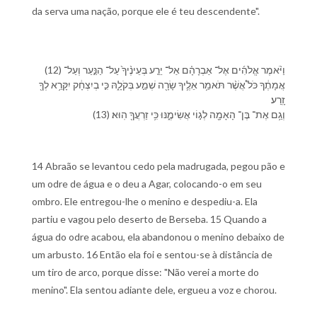
da serva uma nação, porque ele é teu descendente".
(12) וַ⁠יֹּ֨אמֶר אֱלֹהִ֜ים אֶל־ אַבְרָהָ֗ם אַל־ יֵרַ֤ע בְּ⁠עֵינֶ֨י⁠ךָ֙ עַל־ הַ⁠נַּ֣עַר וְ⁠עַל־
אֲמָתֶ֔⁠ךָ כֹּל֩ אֲשֶׁ֨ר תֹּאמַ֥ר אֵלֶ֛י⁠ךָ שָׂרָ֖ה שְׁמַ֣ע בְּ⁠קֹלָ֑⁠הּ כִּ֣י בְ⁠יִצְחָ֔ק יִקָּרֵ֥א לְ⁠ךָ֖
זָֽרַע׃
(13) וְ⁠גַ֥ם אֶת־ בֶּן־ הָ⁠אָמָ֖ה לְ⁠ג֣וֹי אֲשִׂימֶ֑⁠נּוּ כִּ֥י זַרְעֲ⁠ךָ֖ הֽוּא׃
14 Abraão se levantou cedo pela madrugada, pegou pão e
um odre de água e o deu a Agar, colocando-o em seu
ombro. Ele entregou-lhe o menino e despediu-a. Ela
partiu e vagou pelo deserto de Berseba. 15 Quando a
água do odre acabou, ela abandonou o menino debaixo de
um arbusto. 16 Então ela foi e sentou-se à distância de
um tiro de arco, porque disse: "Não verei a morte do
menino". Ela sentou adiante dele, ergueu a voz e chorou.