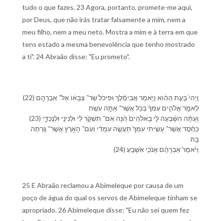
tudo o que fazes. 23 Agora, portanto, promete-me aqui,
por Deus, que não irás tratar falsamente a mim, nem a
meu filho, nem a meu neto. Mostra a mim e à terra em que
tens estado a mesma benevolência que tenho mostrado
a ti". 24 Abraão disse: "Eu prometo".
(22) וַֽ⁠יְהִי֙ בָּ⁠עֵ֣ת הַ⁠הִ֔וא וַ⁠יֹּ֣אמֶר אֲבִימֶ֗לֶךְ וּ⁠פִיכֹל֙ שַׂר־ צְבָא֔⁠וֹ אֶל־ אַבְרָהָ֖ם
לֵ⁠אמֹ֑ר אֱלֹהִ֣ים עִמְּ⁠ךָ֔ בְּ⁠כֹ֥ל אֲשֶׁר־ אַתָּ֖ה עֹשֶֽׂה׃
(23) וְ⁠עַתָּ֗ה הִשָּׁ֨בְעָ⁠ה לִּ֤⁠י בֵֽ⁠אלֹהִים֙ הֵ֔נָּה אִם־ תִּשְׁקֹ֣ר לִ֔⁠י וּ⁠לְ⁠נִינִ֖⁠י וּ⁠לְ⁠נֶכְדִּ֑⁠י
כַּ⁠חֶ֜סֶד אֲשֶׁר־ עָשִׂ֤יתִי עִמְּ⁠ךָ֙ תַּעֲשֶׂ֣ה עִמָּדִ֔⁠י וְ⁠עִם־ הָ⁠אָ֖רֶץ אֲשֶׁר־ גַּ֥רְתָּה
בָּֽ⁠הּ׃
(24) וַ⁠יֹּ֨אמֶר֙ אַבְרָהָ֔ם אָנֹכִ֖י אִשָּׁבֵֽעַ׃
25 E Abraão reclamou a Abimeleque por causa de um
poço de água do qual os servos de Abimeleque tinham se
apropriado. 26 Abimeleque disse: "Eu não sei quem fez