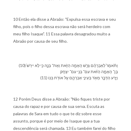
10 Então ela disse a Abraão: "Expulsa essa escrava e seu
filho, pois o filho dessa escrava não será herdeiro com
meu filho Isaque". 11 Essa palavra desagradou muito a
Abraão por causa de seu filho.
(10) וַ⁠תֹּ֨אמֶר֙ לְ⁠אַבְרָהָ֔ם גָּרֵ֛שׁ הָ⁠אָמָ֥ה הַ⁠זֹּ֖את וְ⁠אֶת־ בְּנָ֑⁠הּ כִּ֣י לֹ֤א יִירַשׁ֙
בֶּן־ הָ⁠אָמָ֣ה הַ⁠זֹּ֔את עִם־ בְּנִ֖⁠י עִם־ יִצְחָֽק׃
(11) וַ⁠יֵּ֧רַע הַ⁠דָּבָ֛ר מְאֹ֖ד בְּ⁠עֵינֵ֣י אַבְרָהָ֑ם עַ֖ל אוֹדֹ֥ת בְּנֽ⁠וֹ׃
12 Porém Deus disse a Abraão: "Não fiques triste por
causa do rapaz e por causa de sua serva. Escuta as
palavras de Sara em tudo o que te diz sobre esse
assunto, porque é por meio de Isaque que a tua
descendência será chamada. 13 Eu também farei do filho