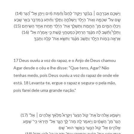
(14) וַ⁠יַּשְׁכֵּ֣ם אַבְרָהָ֣ם ׀ בַּ⁠בֹּ֡קֶר וַ⁠יִּֽקַּֽח־ לֶחֶם֩ וְ⁠חֵ֨מַת מַ֜יִם וַ⁠יִּתֵּ֣ן אֶל־ הָ֠גָר
שָׂ֧ם עַל־ שִׁכְמָ֛⁠הּ וְ⁠אֶת־ הַ⁠יֶּ֖לֶד וַֽ⁠יְשַׁלְּחֶ֑⁠הָ וַ⁠תֵּ֣לֶךְ וַ⁠תֵּ֔תַע בְּ⁠מִדְבַּ֖ר בְּאֵ֥ר שָֽׁבַע׃
(15) וַ⁠יִּכְל֥וּ הַ⁠מַּ֖יִם מִן־ הַ⁠חֵ֑מֶת וַ⁠תַּשְׁלֵ֣ךְ אֶת־ הַ⁠יֶּ֔לֶד תַּ֖חַת אַחַ֥ד הַ⁠שִּׂיחִֽם׃
(16) וַ⁠תֵּלֶךְ֩ וַ⁠תֵּ֨שֶׁב לָ֜⁠הּ מִ⁠נֶּ֗גֶד הַרְחֵק֙ כִּ⁠מְטַחֲוֵ֣י קֶ֔שֶׁת כִּ֣י אָֽמְרָ֔ה אַל־
אֶרְאֶ֖ה בְּ⁠מ֣וֹת הַ⁠יָּ֑לֶד וַ⁠תֵּ֣שֶׁב מִ⁠נֶּ֔גֶד וַ⁠תִּשָּׂ֥א אֶת־ קֹלָ֖⁠הּ וַ⁠תֵּֽבְךְּ׃
17 Deus ouviu a voz do rapaz, e o Anjo de Deus chamou
Agar desde o céu e lhe disse: "Que tens, Agar? Não
tenhas medo, pois Deus ouviu a voz do rapaz de onde ele
está. 18 Levanta-te, ergue o rapaz e segura-o pela mão,
pois farei dele uma grande nação."
(17) וַ⁠יִּשְׁמַ֣ע אֱלֹהִים֮ אֶת־ ק֣וֹל הַ⁠נַּעַר֒ וַ⁠יִּקְרָא֩ מַלְאַ֨ךְ אֱלֹהִ֤ים ׀ אֶל־
הָגָר֙ מִן־ הַ⁠שָּׁמַ֔יִם וַ⁠יֹּ֥אמֶר לָ֖⁠הּ מַה־ לָּ֣⁠ךְ הָגָ֑ר אַל־ תִּ֣ירְאִ֔י כִּֽי־ שָׁמַ֧ע
אֱלֹהִ֛ים אֶל־ ק֥וֹל הַ⁠נַּ֖עַר בַּ⁠אֲשֶׁ֥ר הוּא־ שָֽׁם׃
(18) ק֚וּמִי שְׂאִ֣י אֶת־ הַ⁠נַּ֔עַר וְ⁠הַחֲזִ֥יקִי אֶת־ יָדֵ֖⁠ךְ בּ֑⁠וֹ כִּֽי־ לְ⁠ג֥וֹי גָּד֖וֹל