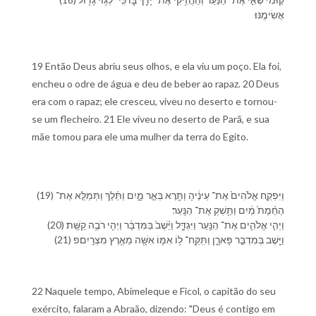
אֲשִׂימֶֽ⁠נּוּ׃
19 Então Deus abriu seus olhos, e ela viu um poço. Ela foi,
encheu o odre de água e deu de beber ao rapaz. 20 Deus
era com o rapaz; ele cresceu, viveu no deserto e tornou-
se um flecheiro. 21 Ele viveu no deserto de Parã, e sua
mãe tomou para ele uma mulher da terra do Egito.
(19) וַ⁠יִּפְקַ֤ח אֱלֹהִים֙ אֶת־ עֵינֶ֔י⁠הָ וַ⁠תֵּ֖רֶא בְּאֵ֣ר מָ֑יִם וַ⁠תֵּ֜לֶךְ וַ⁠תְּמַלֵּ֤א אֶת־
הַ⁠חֵ֨מֶת֙ מַ֔יִם וַ⁠תַּ֖שְׁקְ אֶת־ הַ⁠נָּֽעַר׃
(20) וַ⁠יְהִ֧י אֱלֹהִ֛ים אֶת־ הַ⁠נַּ֖עַר וַ⁠יִּגְדָּ֑ל וַ⁠יֵּ֨שֶׁב֙ בַּ⁠מִּדְבָּ֔ר וַ⁠יְהִ֖י רֹבֶ֥ה קַשָּֽׁת׃
(21) וַ⁠יֵּ֖שֶׁב בְּ⁠מִדְבַּ֣ר פָּארָ֑ן וַ⁠תִּֽקַּֽח־ ל֥⁠וֹ אִמּ֛⁠וֹ אִשָּׁ֖ה מֵ⁠אֶ֥רֶץ מִצְרָֽיִם׃פ
22 Naquele tempo, Abimeleque e Ficol, o capitão do seu
exército, falaram a Abraão, dizendo: "Deus é contigo em