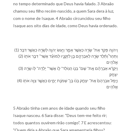
no tempo determinado que Deus havia falado. 3 Abraão
chamou seu filho recém-nascido, a quem Sara dera à luz,
com o nome de Isaque. 4 Abraão circuncidou seu filho
Isaque aos oito dias de idade, como Deus havia ordenado.
(1) וַֽ⁠יהוָ֛ה פָּקַ֥ד אֶת־ שָׂרָ֖ה כַּ⁠אֲשֶׁ֣ר אָמָ֑ר וַ⁠יַּ֧עַשׂ יְהוָ֛ה לְ⁠שָׂרָ֖ה כַּ⁠אֲשֶׁ֥ר דִּבֵּֽר׃
(2) וַ⁠תַּהַר֩ וַ⁠תֵּ֨לֶד שָׂרָ֧ה לְ⁠אַבְרָהָ֛ם בֵּ֖ן לִ⁠זְקֻנָ֑י⁠ו לַ⁠מּוֹעֵ֕ד אֲשֶׁר־ דִּבֶּ֥ר אֹת֖⁠וֹ
אֱלֹהִֽים׃
(3) וַ⁠יִּקְרָ֨א אַבְרָהָ֜ם אֶֽת־ שֶׁם־ בְּנ֧⁠וֹ הַ⁠נּֽוֹלַד־ ל֛⁠וֹ אֲשֶׁר־ יָלְדָה־ לּ֥⁠וֹ שָׂרָ֖ה
יִצְחָֽק׃
(4) וַ⁠יָּ֤מָל אַבְרָהָם֙ אֶת־ יִצְחָ֣ק בְּנ֔⁠וֹ בֶּן־ שְׁמֹנַ֖ת יָמִ֑ים כַּ⁠אֲשֶׁ֛ר צִוָּ֥ה אֹת֖⁠וֹ
אֱלֹהִֽים׃
5 Abraão tinha cem anos de idade quando seu filho
Isaque nasceu. 6 Sara disse: "Deus tem-me feito rir;
todos quantos ouvirem rirão comigo". 7 E acrescentou:
"Quem diria a Abraão que Sara amamentaria filhos?