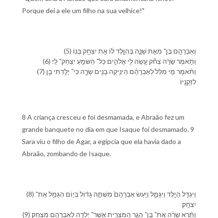
Porque dei a ele um filho na sua velhice!"
(5) וְ⁠אַבְרָהָ֖ם בֶּן־ מְאַ֣ת שָׁנָ֑ה בְּ⁠הִוָּ֣לֶד ל֔⁠וֹ אֵ֖ת יִצְחָ֥ק בְּנֽ⁠וֹ׃
(6) וַ⁠תֹּ֣אמֶר שָׂרָ֔ה צְחֹ֕ק עָ֥שָׂה לִ֖⁠י אֱלֹהִ֑ים כָּל־ הַ⁠שֹּׁמֵ֖עַ יִֽצְחַק־ לִֽ⁠י׃
(7) וַ⁠תֹּ֗אמֶר מִ֤י מִלֵּל֙ לְ⁠אַבְרָהָ֔ם הֵינִ֥יקָה בָנִ֖ים שָׂרָ֑ה כִּֽי־ יָלַ֥דְתִּי בֵ֖ן
לִ⁠זְקֻנָֽי⁠ו׃
8 A criança cresceu e foi desmamada, e Abraão fez um
grande banquete no dia em que Isaque foi desmamado. 9
Sara viu o filho de Agar, a egípcia que ela havia dado a
Abraão, zombando de Isaque.
(8) וַ⁠יִּגְדַּ֥ל הַ⁠יֶּ֖לֶד וַ⁠יִּגָּמַ֑ל וַ⁠יַּ֤עַשׂ אַבְרָהָם֙ מִשְׁתֶּ֣ה גָד֔וֹל בְּ⁠י֖וֹם הִגָּמֵ֥ל אֶת־
יִצְחָֽק׃
(9) וַ⁠תֵּ֨רֶא שָׂרָ֜ה אֶֽת־ בֶּן־ הָגָ֧ר הַ⁠מִּצְרִ֛ית אֲשֶׁר־ יָלְדָ֥ה לְ⁠אַבְרָהָ֖ם מְצַחֵֽק׃