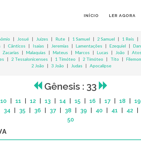
INÍCIO
LER AGORA
nômio
|
Josué
|
Juízes
|
Rute
|
1 Samuel
|
2 Samuel
|
1 Reis
s
|
Cânticos
|
Isaías
|
Jeremias
|
Lamentações
|
Ezequiel
|
Dan
|
Zacarias
|
Malaquias
|
Mateus
|
Marcos
|
Lucas
|
João
|
Ato
es
|
2 Tessalonicenses
|
1 Timóteo
|
2 Timóteo
|
Tito
|
Filemo
2 João
|
3 João
|
Judas
|
Apocalipse
Gênesis : 33
|
10
|
11
|
12
|
13
|
14
|
15
|
16
|
17
|
18
|
19
|
34
|
35
|
36
|
37
|
38
|
39
|
40
|
41
|
42
50
VA