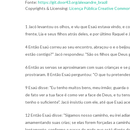
Fonte:
https://git.door43.org/alexandre_brazil
Copyrights & Licensing:
Licença Pública Creative Commons
1 Jacó levantou os olhos, e viu que Esaú estava vindo, e c
frente, Lia e seus filhos atrás deles, e por último Raquel e
4 Então Esaú correu ao seu encontro, abraçou-o e o beijou
estão contigo?" Jacó respondeu: "São os filhos que Deus 
6 Então as servas se aproximaram com suas crianças e se 
prostraram.
8 Então Esaú perguntou: "O que tu pretendes 
9 Esaú disse: "Eu tenho muitos bens, meu irmão; guarda o 
de fato ver a tua face é como ver a face de Deus, e tu ten
tenho o suficiente". Jacó insistiu com ele, até que Esaú ac
12 Então Esaú disse: "Sigamos nosso caminho, eu irei adian
amamentando suas crias; se elas forem forçadas a caminha
lentamente, conforme o passo do gado que está diante de 