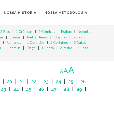
NOSSA HISTÓRIA
NOSSA METODOLOGIA
|
2 Reis
|
1 Crônicas
|
2 Crônicas
|
Esdras
|
Neemias
iel
|
Oséias
|
Joel
|
Amós
|
Obadias
|
Jonas
|
s
|
Romanos
|
1 Coríntios
|
2 Coríntios
|
Gálatas
|
m
|
Hebreus
|
Tiago
|
1 Pedro
|
2 Pedro
|
1 João
|
A
A
A
|
20
|
21
|
22
|
23
|
24
|
25
|
26
|
43
|
44
|
45
|
46
|
47
|
48
|
49
|