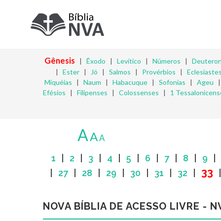
Gênesis
|
Êxodo
|
Levítico
|
Números
|
Deutero
|
Ester
|
Jó
|
Salmos
|
Provérbios
|
Eclesiaste
Miquéias
|
Naum
|
Habacuque
|
Sofonias
|
Ageu
Efésios
|
Filipenses
|
Colossenses
|
1 Tessalonicens
A
A
A
1
|
2
|
3
|
4
|
5
|
6
|
7
|
8
|
9
33
|
27
|
28
|
29
|
30
|
31
|
32
|
NOVA BÍBLIA DE ACESSO LIVRE - N