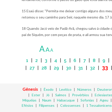
15 Esaú disse: "Permita-me deixar contigo alguns dos meu
retomou o seu caminho para Seir, naquele mesmo dia.
17 J
18 Quando Jacó veio de Padã-Arã, chegou salvo à cidade d
pai de Siquém, por cem peças de prata, e ali armou sua te
A
A
A
1
|
2
|
3
|
4
|
5
|
6
|
7
|
8
|
9
33
|
27
|
28
|
29
|
30
|
31
|
32
|
Gênesis
|
Êxodo
|
Levítico
|
Números
|
Deutero
|
Ester
|
Jó
|
Salmos
|
Provérbios
|
Eclesiaste
Miquéias
|
Naum
|
Habacuque
|
Sofonias
|
Ageu
Efésios
|
Filipenses
|
Colossenses
|
1 Tessalonicens