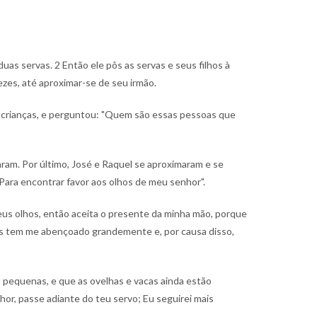
 duas servas.
2 Então ele pôs as servas e seus filhos à
zes, até aproximar-se de seu irmão.
s crianças, e perguntou: "Quem são essas pessoas que
aram. Por último, José e Raquel se aproximaram e se
ara encontrar favor aos olhos de meu senhor".
 teus olhos, então aceita o presente da minha mão, porque
us tem me abençoado grandemente e, por causa disso,
o pequenas, e que as ovelhas e vacas ainda estão
hor, passe adiante do teu servo; Eu seguirei mais