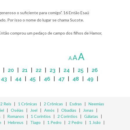
generoso o suficiente para comigo".
16 Então Esaú
gado. Por isso o nome do lugar se chama Sucote.
Então comprou um pedaço de campo dos filhos de Hamor,
A
A
A
|
20
|
21
|
22
|
23
|
24
|
25
|
26
|
43
|
44
|
45
|
46
|
47
|
48
|
49
|
|
2 Reis
|
1 Crônicas
|
2 Crônicas
|
Esdras
|
Neemias
iel
|
Oséias
|
Joel
|
Amós
|
Obadias
|
Jonas
|
s
|
Romanos
|
1 Coríntios
|
2 Coríntios
|
Gálatas
|
m
|
Hebreus
|
Tiago
|
1 Pedro
|
2 Pedro
|
1 João
|