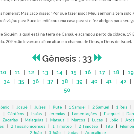
s homens". Mas Jacó disse: "Por que fazer isso? Meu senhor já tem sido 
acó viajou para Sucote, edificou uma casa para si e fez abrigos para seu 
e Siquém, a qual está na terra de Canaã, e acampou perto da cidade.
19 
nda.
20 Então levantou ali um altar e o chamou de Deus, o Deus de Israel.
Gênesis : 33
|
10
|
11
|
12
|
13
|
14
|
15
|
16
|
17
|
18
|
19
|
34
|
35
|
36
|
37
|
38
|
39
|
40
|
41
|
42
50
nômio
|
Josué
|
Juízes
|
Rute
|
1 Samuel
|
2 Samuel
|
1 Reis
s
|
Cânticos
|
Isaías
|
Jeremias
|
Lamentações
|
Ezequiel
|
Dan
|
Zacarias
|
Malaquias
|
Mateus
|
Marcos
|
Lucas
|
João
|
Ato
es
|
2 Tessalonicenses
|
1 Timóteo
|
2 Timóteo
|
Tito
|
Filemo
2 João
|
3 João
|
Judas
|
Apocalipse