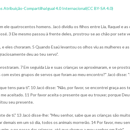
 Atribuição-CompartilhaIgual 4.0 Internacional(CC BY-SA 4.0)
om ele quatrocentos homens. Jacó dividiu os filhos entre Lia, Raquel e as
 José.
3 Ele mesmo passou à frente deles, prostrou-se ao chão por sete ve
, e eles choraram.
5 Quando Esaú levantou os olhos viu as mulheres e a
graciosamente deu ao teu servo".
prostraram.
7 Em seguida Lia e suas crianças se aproximaram, e se prostr
com estes grupos de servos que foram ao meu encontro?" Jacó disse: "P
que tens para ti".
10 Jacó disse: "Não, por favor, se encontrei graça aos
s me aceitado.
11 Por favor aceita o presente que eu trouxe; porque De
eitou seu presente.
te de ti."
13 Jacó disse-lhe: "Meu senhor, sabe que as crianças são muit
r demais em um só dia, todos os animais morrerão.
14 Por favor, meu sen
mim, e no passo das crianças, até que chegue a meu senhor em Seir".