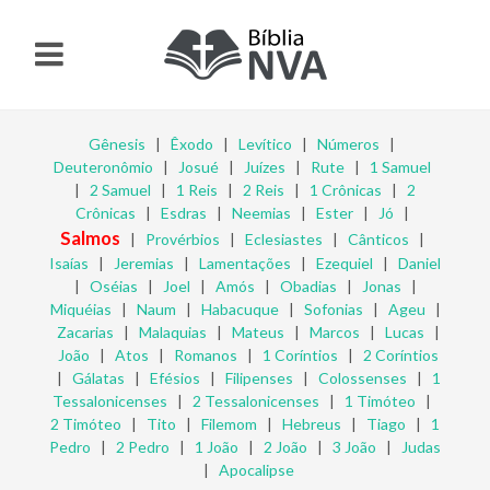
Gênesis
|
Êxodo
|
Levítico
|
Números
|
Deuteronômio
|
Josué
|
Juízes
|
Rute
|
1 Samuel
|
2 Samuel
|
1 Reis
|
2 Reis
|
1 Crônicas
|
2
Crônicas
|
Esdras
|
Neemias
|
Ester
|
Jó
|
Salmos
|
Provérbios
|
Eclesiastes
|
Cânticos
|
Isaías
|
Jeremias
|
Lamentações
|
Ezequiel
|
Daniel
|
Oséias
|
Joel
|
Amós
|
Obadias
|
Jonas
|
Miquéias
|
Naum
|
Habacuque
|
Sofonias
|
Ageu
|
Zacarias
|
Malaquias
|
Mateus
|
Marcos
|
Lucas
|
João
|
Atos
|
Romanos
|
1 Coríntios
|
2 Coríntios
|
Gálatas
|
Efésios
|
Filipenses
|
Colossenses
|
1
Tessalonicenses
|
2 Tessalonicenses
|
1 Timóteo
|
2 Timóteo
|
Tito
|
Filemom
|
Hebreus
|
Tiago
|
1
Pedro
|
2 Pedro
|
1 João
|
2 João
|
3 João
|
Judas
|
Apocalipse