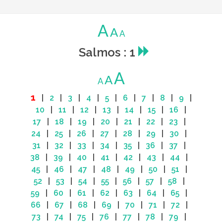
A
A
A
Salmos : 1
A
A
A
1
|
2
|
3
|
4
|
5
|
6
|
7
|
8
|
9
|
10
|
11
|
12
|
13
|
14
|
15
|
16
|
17
|
18
|
19
|
20
|
21
|
22
|
23
|
24
|
25
|
26
|
27
|
28
|
29
|
30
|
31
|
32
|
33
|
34
|
35
|
36
|
37
|
38
|
39
|
40
|
41
|
42
|
43
|
44
|
45
|
46
|
47
|
48
|
49
|
50
|
51
|
52
|
53
|
54
|
55
|
56
|
57
|
58
|
59
|
60
|
61
|
62
|
63
|
64
|
65
|
66
|
67
|
68
|
69
|
70
|
71
|
72
|
73
|
74
|
75
|
76
|
77
|
78
|
79
|