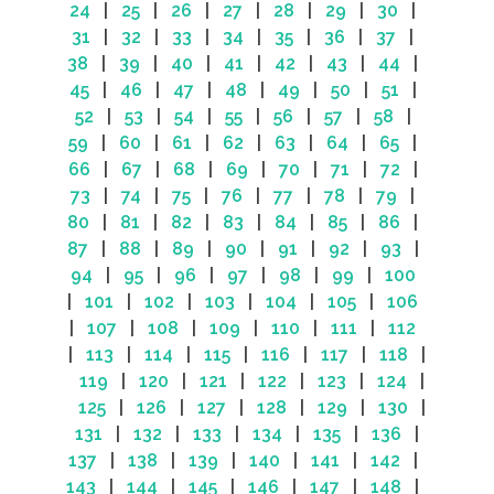
24
|
25
|
26
|
27
|
28
|
29
|
30
|
31
|
32
|
33
|
34
|
35
|
36
|
37
|
38
|
39
|
40
|
41
|
42
|
43
|
44
|
45
|
46
|
47
|
48
|
49
|
50
|
51
|
52
|
53
|
54
|
55
|
56
|
57
|
58
|
59
|
60
|
61
|
62
|
63
|
64
|
65
|
66
|
67
|
68
|
69
|
70
|
71
|
72
|
73
|
74
|
75
|
76
|
77
|
78
|
79
|
80
|
81
|
82
|
83
|
84
|
85
|
86
|
87
|
88
|
89
|
90
|
91
|
92
|
93
|
94
|
95
|
96
|
97
|
98
|
99
|
100
|
101
|
102
|
103
|
104
|
105
|
106
|
107
|
108
|
109
|
110
|
111
|
112
|
113
|
114
|
115
|
116
|
117
|
118
|
119
|
120
|
121
|
122
|
123
|
124
|
125
|
126
|
127
|
128
|
129
|
130
|
131
|
132
|
133
|
134
|
135
|
136
|
137
|
138
|
139
|
140
|
141
|
142
|
143
|
144
|
145
|
146
|
147
|
148
|