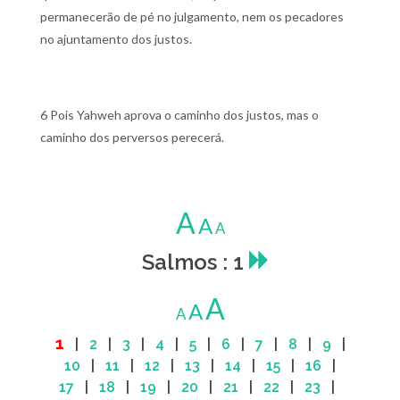
permanecerão de pé no julgamento, nem os pecadores
no ajuntamento dos justos.
6 Pois Yahweh aprova o caminho dos justos, mas o
caminho dos perversos perecerá.
A
A
A
Salmos : 1
A
A
A
1
|
2
|
3
|
4
|
5
|
6
|
7
|
8
|
9
|
10
|
11
|
12
|
13
|
14
|
15
|
16
|
17
|
18
|
19
|
20
|
21
|
22
|
23
|