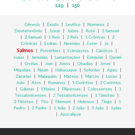
149
|
150
Gênesis
|
Êxodo
|
Levítico
|
Números
|
Deuteronômio
|
Josué
|
Juízes
|
Rute
|
1 Samuel
|
2 Samuel
|
1 Reis
|
2 Reis
|
1 Crônicas
|
2
Crônicas
|
Esdras
|
Neemias
|
Ester
|
Jó
|
Salmos
|
Provérbios
|
Eclesiastes
|
Cânticos
|
Isaías
|
Jeremias
|
Lamentações
|
Ezequiel
|
Daniel
|
Oséias
|
Joel
|
Amós
|
Obadias
|
Jonas
|
Miquéias
|
Naum
|
Habacuque
|
Sofonias
|
Ageu
|
Zacarias
|
Malaquias
|
Mateus
|
Marcos
|
Lucas
|
João
|
Atos
|
Romanos
|
1 Coríntios
|
2 Coríntios
|
Gálatas
|
Efésios
|
Filipenses
|
Colossenses
|
1
Tessalonicenses
|
2 Tessalonicenses
|
1 Timóteo
|
2 Timóteo
|
Tito
|
Filemom
|
Hebreus
|
Tiago
|
1
Pedro
|
2 Pedro
|
1 João
|
2 João
|
3 João
|
Judas
|
Apocalipse