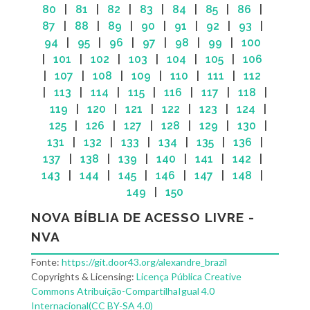
80
|
81
|
82
|
83
|
84
|
85
|
86
|
87
|
88
|
89
|
90
|
91
|
92
|
93
|
94
|
95
|
96
|
97
|
98
|
99
|
100
|
101
|
102
|
103
|
104
|
105
|
106
|
107
|
108
|
109
|
110
|
111
|
112
|
113
|
114
|
115
|
116
|
117
|
118
|
119
|
120
|
121
|
122
|
123
|
124
|
125
|
126
|
127
|
128
|
129
|
130
|
131
|
132
|
133
|
134
|
135
|
136
|
137
|
138
|
139
|
140
|
141
|
142
|
143
|
144
|
145
|
146
|
147
|
148
|
149
|
150
NOVA BÍBLIA DE ACESSO LIVRE -
NVA
Fonte:
https://git.door43.org/alexandre_brazil
Copyrights & Licensing:
Licença Pública Creative
Commons Atribuição-CompartilhaIgual 4.0
Internacional(CC BY-SA 4.0)