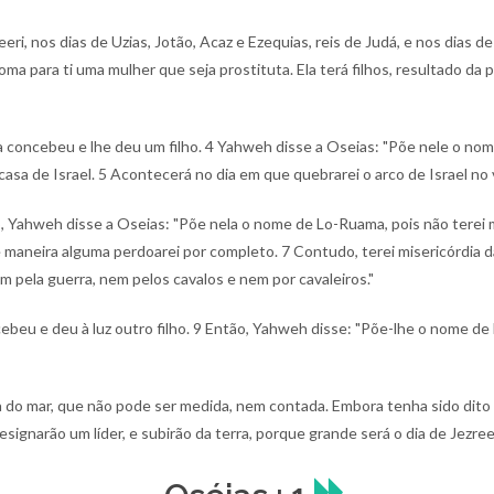
eri, nos dias de Uzias, Jotão, Acaz e Ezequias, reis de Judá, e nos dias de 
oma para ti uma mulher que seja prostituta. Ela terá filhos, resultado da
a concebeu e lhe deu um filho.
4 Yahweh disse a Oseias: "Põe nele o nome 
casa de Israel.
5 Acontecerá no dia em que quebrarei o arco de Israel no v
 Yahweh disse a Oseias: "Põe nela o nome de Lo-Ruama, pois não terei ma
 maneira alguma perdoarei por completo.
7 Contudo, terei misericórdia 
m pela guerra, nem pelos cavalos e nem por cavaleiros."
eu e deu à luz outro filho.
9 Então, Yahweh disse: "Põe-lhe o nome de 
 do mar, que não pode ser medida, nem contada. Embora tenha sido dito a
designarão um líder, e subirão da terra, porque grande será o dia de Jezree