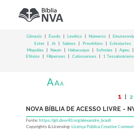
Gênesis
|
Êxodo
|
Levítico
|
Números
|
Deuteronô
Ester
|
Jó
|
Salmos
|
Provérbios
|
Eclesiastes
Miquéias
|
Naum
|
Habacuque
|
Sofonias
|
Ageu
Efésios
|
Filipenses
|
Colossenses
|
1 Tessalonicens
A
A
A
1
|
2
NOVA BÍBLIA DE ACESSO LIVRE - N
Fonte:
https://git.door43.org/alexandre_brazil
Copyrights & Licensing:
Licença Pública Creative Commons