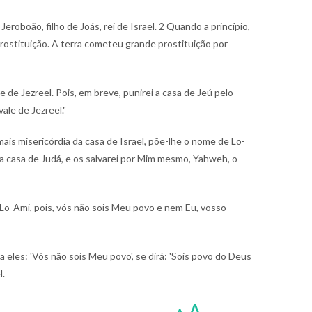
Jeroboão, filho de Joás, rei de Israel.
2 Quando a princípio,
 prostituição. A terra cometeu grande prostituição por
de Jezreel. Pois, em breve, punirei a casa de Jeú pelo
ale de Jezreel."
is misericórdia da casa de Israel, põe-lhe o nome de Lo-
da casa de Judá, e os salvarei por Mim mesmo, Yahweh, o
Lo-Ami, pois, vós não sois Meu povo e nem Eu, vosso
 eles: 'Vós não sois Meu povo', se dirá: 'Sois povo do Deus
l.