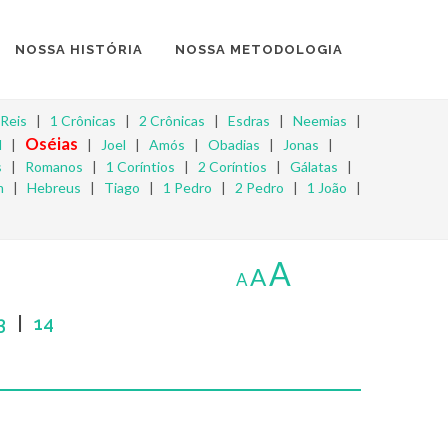
NOSSA HISTÓRIA
NOSSA METODOLOGIA
 Reis
|
1 Crônicas
|
2 Crônicas
|
Esdras
|
Neemias
|
Oséias
l
|
|
Joel
|
Amós
|
Obadias
|
Jonas
|
s
|
Romanos
|
1 Coríntios
|
2 Coríntios
|
Gálatas
|
m
|
Hebreus
|
Tiago
|
1 Pedro
|
2 Pedro
|
1 João
|
A
A
A
3
|
14