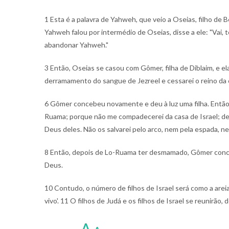
1 Esta é a palavra de Yahweh, que veio a Oseias, filho de Be
Yahweh falou por intermédio de Oseias, disse a ele: "Vai, t
abandonar Yahweh."
3 Então, Oseias se casou com Gômer, filha de Diblaim, e el
derramamento do sangue de Jezreel e cessarei o reino da 
6 Gômer concebeu novamente e deu à luz uma filha. Então,
Ruama; porque não me compadecerei da casa de Israel; de
Deus deles. Não os salvarei pelo arco, nem pela espada, ne
8 Então, depois de Lo-Ruama ter desmamado, Gômer conceb
Deus.
10 Contudo, o número de filhos de Israel será como a areia
vivo'.
11 O filhos de Judá e os filhos de Israel se reunirão, 