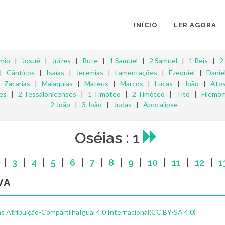
INÍCIO
LER AGORA
mio
|
Josué
|
Juízes
|
Rute
|
1 Samuel
|
2 Samuel
|
1 Reis
|
2
|
Cânticos
|
Isaías
|
Jeremias
|
Lamentações
|
Ezequiel
|
Danie
|
Zacarias
|
Malaquias
|
Mateus
|
Marcos
|
Lucas
|
João
|
Ato
es
|
2 Tessalonicenses
|
1 Timóteo
|
2 Timóteo
|
Tito
|
Filemo
2 João
|
3 João
|
Judas
|
Apocalipse
Oséias : 1
|
3
|
4
|
5
|
6
|
7
|
8
|
9
|
10
|
11
|
12
|
1
VA
 Atribuição-CompartilhaIgual 4.0 Internacional(CC BY-SA 4.0)