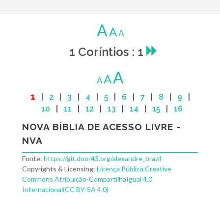
A
A
A
1 Coríntios : 1
A
A
A
1
|
2
|
3
|
4
|
5
|
6
|
7
|
8
|
9
|
10
|
11
|
12
|
13
|
14
|
15
|
16
NOVA BÍBLIA DE ACESSO LIVRE -
NVA
Fonte:
https://git.door43.org/alexandre_brazil
Copyrights & Licensing:
Licença Pública Creative
Commons Atribuição-CompartilhaIgual 4.0
Internacional(CC BY-SA 4.0)