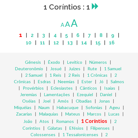
1 Coríntios : 1
A
A
A
1
|
2
|
3
|
4
|
5
|
6
|
7
|
8
|
9
|
10
|
11
|
12
|
13
|
14
|
15
|
16
Gênesis
|
Êxodo
|
Levítico
|
Números
|
Deuteronômio
|
Josué
|
Juízes
|
Rute
|
1 Samuel
|
2 Samuel
|
1 Reis
|
2 Reis
|
1 Crônicas
|
2
Crônicas
|
Esdras
|
Neemias
|
Ester
|
Jó
|
Salmos
|
Provérbios
|
Eclesiastes
|
Cânticos
|
Isaías
|
Jeremias
|
Lamentações
|
Ezequiel
|
Daniel
|
Oséias
|
Joel
|
Amós
|
Obadias
|
Jonas
|
Miquéias
|
Naum
|
Habacuque
|
Sofonias
|
Ageu
|
Zacarias
|
Malaquias
|
Mateus
|
Marcos
|
Lucas
|
1 Coríntios
João
|
Atos
|
Romanos
|
|
2
Coríntios
|
Gálatas
|
Efésios
|
Filipenses
|
Colossenses
|
1 Tessalonicenses
|
2