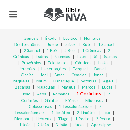
Gênesis
|
Êxodo
|
Levítico
|
Números
|
Deuteronômio
|
Josué
|
Juízes
|
Rute
|
1 Samuel
|
2 Samuel
|
1 Reis
|
2 Reis
|
1 Crônicas
|
2
Crônicas
|
Esdras
|
Neemias
|
Ester
|
Jó
|
Salmos
|
Provérbios
|
Eclesiastes
|
Cânticos
|
Isaías
|
Jeremias
|
Lamentações
|
Ezequiel
|
Daniel
|
Oséias
|
Joel
|
Amós
|
Obadias
|
Jonas
|
Miquéias
|
Naum
|
Habacuque
|
Sofonias
|
Ageu
|
Zacarias
|
Malaquias
|
Mateus
|
Marcos
|
Lucas
|
1 Coríntios
João
|
Atos
|
Romanos
|
|
2
Coríntios
|
Gálatas
|
Efésios
|
Filipenses
|
Colossenses
|
1 Tessalonicenses
|
2
Tessalonicenses
|
1 Timóteo
|
2 Timóteo
|
Tito
|
Filemom
|
Hebreus
|
Tiago
|
1 Pedro
|
2 Pedro
|
1 João
|
2 João
|
3 João
|
Judas
|
Apocalipse