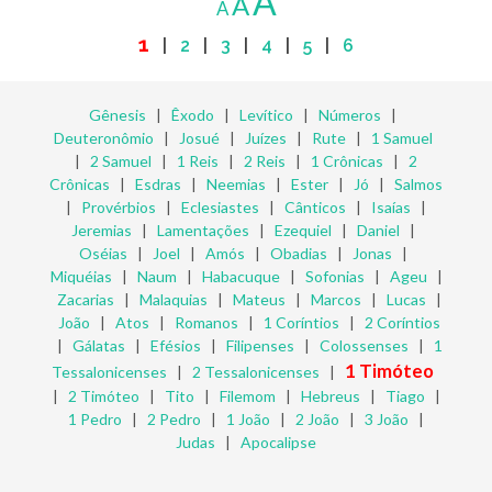
A
A
A
1
|
2
|
3
|
4
|
5
|
6
Gênesis
|
Êxodo
|
Levítico
|
Números
|
Deuteronômio
|
Josué
|
Juízes
|
Rute
|
1 Samuel
|
2 Samuel
|
1 Reis
|
2 Reis
|
1 Crônicas
|
2
Crônicas
|
Esdras
|
Neemias
|
Ester
|
Jó
|
Salmos
|
Provérbios
|
Eclesiastes
|
Cânticos
|
Isaías
|
Jeremias
|
Lamentações
|
Ezequiel
|
Daniel
|
Oséias
|
Joel
|
Amós
|
Obadias
|
Jonas
|
Miquéias
|
Naum
|
Habacuque
|
Sofonias
|
Ageu
|
Zacarias
|
Malaquias
|
Mateus
|
Marcos
|
Lucas
|
João
|
Atos
|
Romanos
|
1 Coríntios
|
2 Coríntios
|
Gálatas
|
Efésios
|
Filipenses
|
Colossenses
|
1
1 Timóteo
Tessalonicenses
|
2 Tessalonicenses
|
|
2 Timóteo
|
Tito
|
Filemom
|
Hebreus
|
Tiago
|
1 Pedro
|
2 Pedro
|
1 João
|
2 João
|
3 João
|
Judas
|
Apocalipse