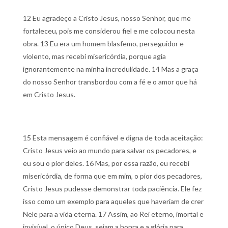
12 Eu agradeço a Cristo Jesus, nosso Senhor, que me
fortaleceu, pois me considerou fiel e me colocou nesta
obra.
13 Eu era um homem blasfemo, perseguidor e
violento, mas recebi misericórdia, porque agia
ignorantemente na minha incredulidade.
14 Mas a graça
do nosso Senhor transbordou com a fé e o amor que há
em Cristo Jesus.
15 Esta mensagem é confiável e digna de toda aceitação:
Cristo Jesus veio ao mundo para salvar os pecadores, e
eu sou o pior deles.
16 Mas, por essa razão, eu recebi
misericórdia, de forma que em mim, o pior dos pecadores,
Cristo Jesus pudesse demonstrar toda paciência. Ele fez
isso como um exemplo para aqueles que haveriam de crer
Nele para a vida eterna.
17 Assim, ao Rei eterno, imortal e
invisível, o único Deus, sejam a honra e a glória para