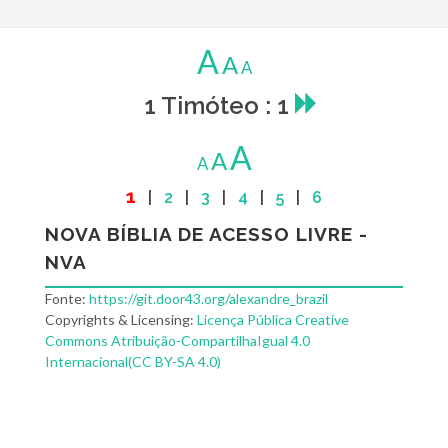
A
A
A
1 Timóteo : 1
A
A
A
1
|
2
|
3
|
4
|
5
|
6
NOVA BÍBLIA DE ACESSO LIVRE -
NVA
Fonte:
https://git.door43.org/alexandre_brazil
Copyrights & Licensing:
Licença Pública Creative
Commons Atribuição-CompartilhaIgual 4.0
Internacional(CC BY-SA 4.0)