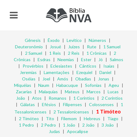
Gênesis
|
Êxodo
|
Levítico
|
Números
|
Deuteronômio
|
Josué
|
Juízes
|
Rute
|
1 Samuel
|
2 Samuel
|
1 Reis
|
2 Reis
|
1 Crônicas
|
2
Crônicas
|
Esdras
|
Neemias
|
Ester
|
Jó
|
Salmos
|
Provérbios
|
Eclesiastes
|
Cânticos
|
Isaías
|
Jeremias
|
Lamentações
|
Ezequiel
|
Daniel
|
Oséias
|
Joel
|
Amós
|
Obadias
|
Jonas
|
Miquéias
|
Naum
|
Habacuque
|
Sofonias
|
Ageu
|
Zacarias
|
Malaquias
|
Mateus
|
Marcos
|
Lucas
|
João
|
Atos
|
Romanos
|
1 Coríntios
|
2 Coríntios
|
Gálatas
|
Efésios
|
Filipenses
|
Colossenses
|
1
1 Timóteo
Tessalonicenses
|
2 Tessalonicenses
|
|
2 Timóteo
|
Tito
|
Filemom
|
Hebreus
|
Tiago
|
1 Pedro
|
2 Pedro
|
1 João
|
2 João
|
3 João
|
Judas
|
Apocalipse