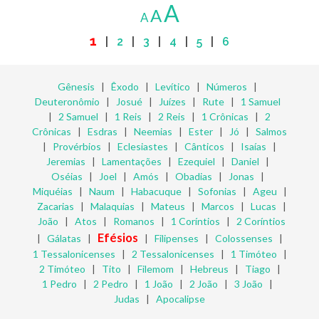
A
A
A
1
|
2
|
3
|
4
|
5
|
6
Gênesis
|
Êxodo
|
Levítico
|
Números
|
Deuteronômio
|
Josué
|
Juízes
|
Rute
|
1 Samuel
|
2 Samuel
|
1 Reis
|
2 Reis
|
1 Crônicas
|
2
Crônicas
|
Esdras
|
Neemias
|
Ester
|
Jó
|
Salmos
|
Provérbios
|
Eclesiastes
|
Cânticos
|
Isaías
|
Jeremias
|
Lamentações
|
Ezequiel
|
Daniel
|
Oséias
|
Joel
|
Amós
|
Obadias
|
Jonas
|
Miquéias
|
Naum
|
Habacuque
|
Sofonias
|
Ageu
|
Zacarias
|
Malaquias
|
Mateus
|
Marcos
|
Lucas
|
João
|
Atos
|
Romanos
|
1 Coríntios
|
2 Coríntios
Efésios
|
Gálatas
|
|
Filipenses
|
Colossenses
|
1 Tessalonicenses
|
2 Tessalonicenses
|
1 Timóteo
|
2 Timóteo
|
Tito
|
Filemom
|
Hebreus
|
Tiago
|
1 Pedro
|
2 Pedro
|
1 João
|
2 João
|
3 João
|
Judas
|
Apocalipse