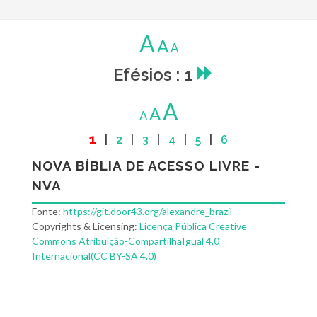
A
A
A
Efésios : 1
A
A
A
1
|
2
|
3
|
4
|
5
|
6
NOVA BÍBLIA DE ACESSO LIVRE -
NVA
Fonte:
https://git.door43.org/alexandre_brazil
Copyrights & Licensing:
Licença Pública Creative
Commons Atribuição-CompartilhaIgual 4.0
Internacional(CC BY-SA 4.0)