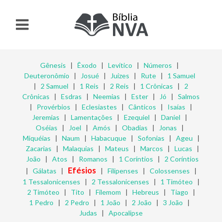
Gênesis
|
Êxodo
|
Levítico
|
Números
|
Deuteronômio
|
Josué
|
Juízes
|
Rute
|
1 Samuel
|
2 Samuel
|
1 Reis
|
2 Reis
|
1 Crônicas
|
2
Crônicas
|
Esdras
|
Neemias
|
Ester
|
Jó
|
Salmos
|
Provérbios
|
Eclesiastes
|
Cânticos
|
Isaías
|
Jeremias
|
Lamentações
|
Ezequiel
|
Daniel
|
Oséias
|
Joel
|
Amós
|
Obadias
|
Jonas
|
Miquéias
|
Naum
|
Habacuque
|
Sofonias
|
Ageu
|
Zacarias
|
Malaquias
|
Mateus
|
Marcos
|
Lucas
|
João
|
Atos
|
Romanos
|
1 Coríntios
|
2 Coríntios
Efésios
|
Gálatas
|
|
Filipenses
|
Colossenses
|
1 Tessalonicenses
|
2 Tessalonicenses
|
1 Timóteo
|
2 Timóteo
|
Tito
|
Filemom
|
Hebreus
|
Tiago
|
1 Pedro
|
2 Pedro
|
1 João
|
2 João
|
3 João
|
Judas
|
Apocalipse