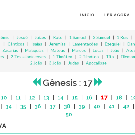
INÍCIO
LER AGORA
nômio
|
Josué
|
Juízes
|
Rute
|
1 Samuel
|
2 Samuel
|
1 Reis
s
|
Cânticos
|
Isaías
|
Jeremias
|
Lamentações
|
Ezequiel
|
Dan
|
Zacarias
|
Malaquias
|
Mateus
|
Marcos
|
Lucas
|
João
|
Ato
es
|
2 Tessalonicenses
|
1 Timóteo
|
2 Timóteo
|
Tito
|
Filemo
2 João
|
3 João
|
Judas
|
Apocalipse
Gênesis : 17
17
|
10
|
11
|
12
|
13
|
14
|
15
|
16
|
|
18
|
1
|
34
|
35
|
36
|
37
|
38
|
39
|
40
|
41
|
42
50
VA