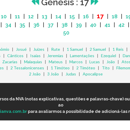
Gênesis : 17
17
|
10
|
11
|
12
|
13
|
14
|
15
|
16
|
|
18
|
1
|
34
|
35
|
36
|
37
|
38
|
39
|
40
|
41
|
42
50
nômio
|
Josué
|
Juízes
|
Rute
|
1 Samuel
|
2 Samuel
|
1 Reis
s
|
Cânticos
|
Isaías
|
Jeremias
|
Lamentações
|
Ezequiel
|
Dan
|
Zacarias
|
Malaquias
|
Mateus
|
Marcos
|
Lucas
|
João
|
Ato
es
|
2 Tessalonicenses
|
1 Timóteo
|
2 Timóteo
|
Tito
|
Filemo
2 João
|
3 João
|
Judas
|
Apocalipse
os da NVA (notas explicativas, questões e palavras-chave) ou 
ao
lianva.com.br
para avaliarmos a possibilidade de adicioná-las 