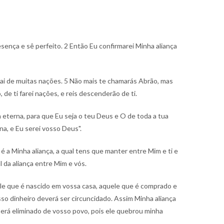
sença e sê perfeito.
2 Então Eu confirmarei Minha aliança
pai de muitas nações.
5 Não mais te chamarás Abrão, mas
de ti farei nações, e reis descenderão de ti.
 eterna, para que Eu seja o teu Deus e O de toda a tua
a, e Eu serei vosso Deus".
 é a Minha aliança, a qual tens que manter entre Mim e ti e
l da aliança entre Mim e vós.
uele que é nascido em vossa casa, aquele que é comprado e
o dinheiro deverá ser circuncidado. Assim Minha aliança
será eliminado de vosso povo, pois ele quebrou minha