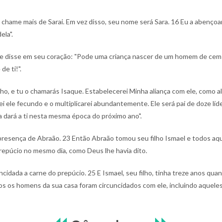
a chame mais de Sarai. Em vez disso, seu nome será Sara.
16 Eu a abençoare
ela".
se e disse em seu coração: "Pode uma criança nascer de um homem de ce
de ti!".
ilho, e tu o chamarás Isaque. Estabelecerei Minha aliança com ele, como
ei ele fecundo e o multiplicarei abundantemente. Ele será pai de doze líd
a dará a ti nesta mesma época do próximo ano".
 presença de Abraão.
23 Então Abraão tomou seu filho Ismael e todos a
repúcio no mesmo dia, como Deus lhe havia dito.
ncidada a carne do prepúcio.
25 E Ismael, seu filho, tinha treze anos qua
s os homens da sua casa foram circuncidados com ele, incluindo aquele