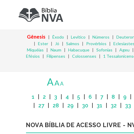
Gênesis
|
Êxodo
|
Levítico
|
Números
|
Deutero
|
Ester
|
Jó
|
Salmos
|
Provérbios
|
Eclesiaste
Miquéias
|
Naum
|
Habacuque
|
Sofonias
|
Ageu
Efésios
|
Filipenses
|
Colossenses
|
1 Tessalonicens
A
A
A
1
|
2
|
3
|
4
|
5
|
6
|
7
|
8
|
9
|
27
|
28
|
29
|
30
|
31
|
32
|
33
NOVA BÍBLIA DE ACESSO LIVRE - N