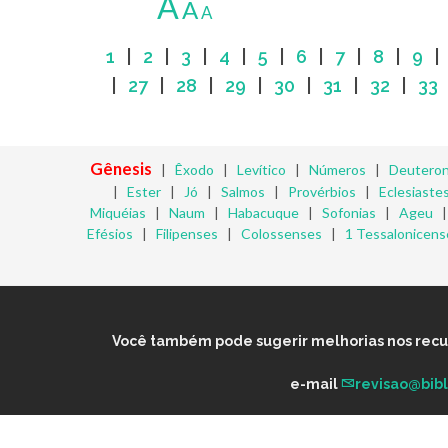
A
A
A
1
|
2
|
3
|
4
|
5
|
6
|
7
|
8
|
9
|
27
|
28
|
29
|
30
|
31
|
32
|
33
Gênesis
|
Êxodo
|
Levítico
|
Números
|
Deutero
|
Ester
|
Jó
|
Salmos
|
Provérbios
|
Eclesiaste
Miquéias
|
Naum
|
Habacuque
|
Sofonias
|
Ageu
Efésios
|
Filipenses
|
Colossenses
|
1 Tessalonicens
Você também pode sugerir melhorias nos recurs
e-mail
revisao@bib