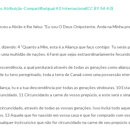
 Atribuição-CompartilhaIgual 4.0 Internacional(CC BY-SA 4.0)
eu a Abrão e lhe falou: "Eu sou O Deus Onipotente. Anda na Minha pre
, dizendo:
4 "Quanto a Mim, esta é a Aliança que faço contigo: Tu serás 
de uma multidão de nações.
6 Farei que sejas extraordinariamente fecundo, 
descendência, a qual perdurará através de todas as gerações como aliança
onde tu tens peregrinado, toda a terra de Canaã como uma possessão etern
liança, tu e a tua descendência por todas as gerações vindouras.
10 Esta
cuncidado.
11 Circuncidarás a carne do vosso prepúcio, e este será o sina
circuncidado, através de todas as vossas gerações. Isso inclui todo aq
es.
13 Aquele que for nascido em vossa casa e que for comprado com voss
ualquer incircunciso que não for circuncidado na carne de seu prepúcio 