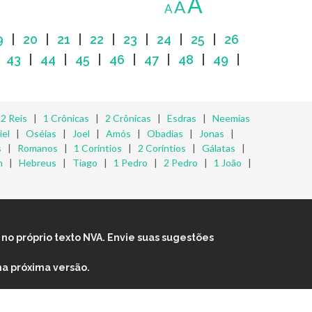
A
A
A
9
|
20
|
21
|
22
|
23
|
24
|
25
|
26
|
43
|
44
|
45
|
46
|
47
|
48
|
49
|
|
2 Reis
|
1 Crônicas
|
2 Crônicas
|
Esdras
|
Neemias
iel
|
Oséias
|
Joel
|
Amós
|
Obadias
|
Jonas
|
s
|
Romanos
|
1 Coríntios
|
2 Coríntios
|
Gálatas
|
m
|
Hebreus
|
Tiago
|
1 Pedro
|
2 Pedro
|
1 João
|
no próprio texto NVA. Envie suas sugestões
na próxima versão.