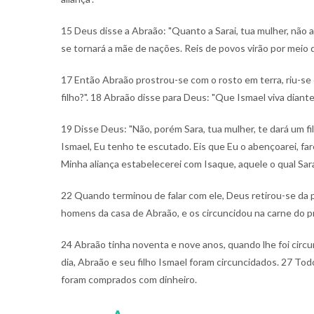
15 Deus disse a Abraão: "Quanto a Sarai, tua mulher, não 
se tornará a mãe de nações. Reis de povos virão por meio d
17 Então Abraão prostrou-se com o rosto em terra, riu-
filho?".
18 Abraão disse para Deus: "Que Ismael viva diante 
19 Disse Deus: "Não, porém Sara, tua mulher, te dará um f
Ismael, Eu tenho te escutado. Eis que Eu o abençoarei, far
Minha aliança estabelecerei com Isaque, aquele o qual Sar
22 Quando terminou de falar com ele, Deus retirou-se da
homens da casa de Abraão, e os circuncidou na carne do p
24 Abraão tinha noventa e nove anos, quando lhe foi circu
dia, Abraão e seu filho Ismael foram circuncidados.
27 Todo
foram comprados com dinheiro.