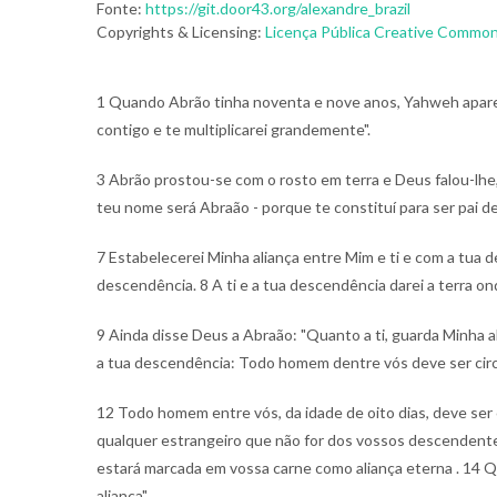
Fonte:
https://git.door43.org/alexandre_brazil
Copyrights & Licensing:
Licença Pública Creative Commons
1 Quando Abrão tinha noventa e nove anos, Yahweh aparec
contigo e te multiplicarei grandemente".
3 Abrão prostou-se com o rosto em terra e Deus falou-lhe
teu nome será Abraão - porque te constituí para ser pai 
7 Estabelecerei Minha aliança entre Mim e ti e com a tua 
descendência.
8 A ti e a tua descendência darei a terra 
9 Ainda disse Deus a Abraão: "Quanto a ti, guarda Minha a
a tua descendência: Todo homem dentre vós deve ser cir
12 Todo homem entre vós, da idade de oito dias, deve ser 
qualquer estrangeiro que não for dos vossos descendent
estará marcada em vossa carne como aliança eterna .
14 Q
aliança".