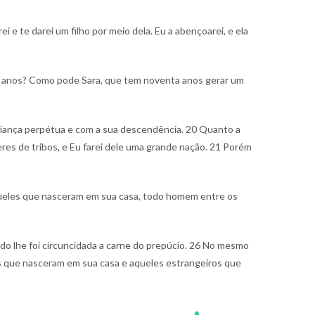
i e te darei um filho por meio dela. Eu a abençoarei, e ela
m anos? Como pode Sara, que tem noventa anos gerar um
 aliança perpétua e com a sua descendência.
20 Quanto a
eres de tribos, e Eu farei dele uma grande nação.
21 Porém
queles que nasceram em sua casa, todo homem entre os
ndo lhe foi circuncidada a carne do prepúcio.
26 No mesmo
s que nasceram em sua casa e aqueles estrangeiros que