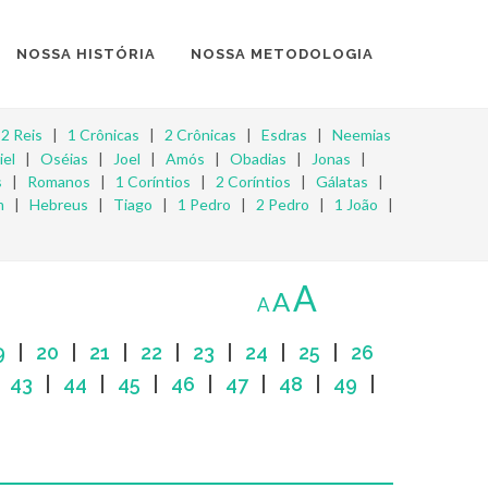
NOSSA HISTÓRIA
NOSSA METODOLOGIA
|
2 Reis
|
1 Crônicas
|
2 Crônicas
|
Esdras
|
Neemias
iel
|
Oséias
|
Joel
|
Amós
|
Obadias
|
Jonas
|
s
|
Romanos
|
1 Coríntios
|
2 Coríntios
|
Gálatas
|
m
|
Hebreus
|
Tiago
|
1 Pedro
|
2 Pedro
|
1 João
|
A
A
A
9
|
20
|
21
|
22
|
23
|
24
|
25
|
26
|
43
|
44
|
45
|
46
|
47
|
48
|
49
|