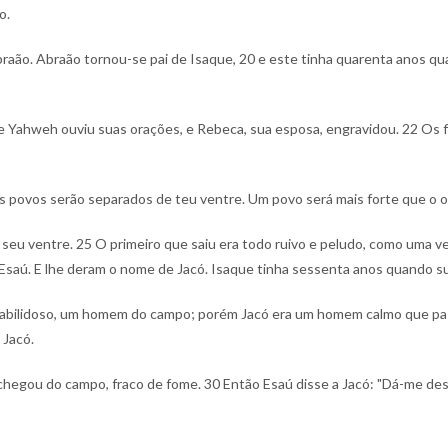
o.
braão. Abraão tornou-se pai de Isaque,
20 e este tinha quarenta anos qu
, e Yahweh ouviu suas orações, e Rebeca, sua esposa, engravidou.
22 Os f
 povos serão separados de teu ventre. Um povo será mais forte que o out
 seu ventre.
25 O primeiro que saiu era todo ruivo e peludo, como uma 
 Esaú. E lhe deram o nome de Jacó. Isaque tinha sessenta anos quando su
habilidoso, um homem do campo; porém Jacó era um homem calmo que pa
 Jacó.
 chegou do campo, fraco de fome.
30 Então Esaú disse a Jacó: "Dá-me des