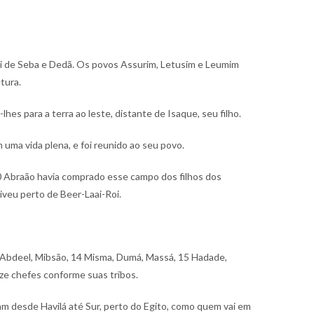
ai de Seba e Dedã. Os povos Assurim, Letusim e Leumim
tura.
es para a terra ao leste, distante de Isaque, seu filho.
 uma vida plena, e foi reunido ao seu povo.
 Abraão havia comprado esse campo dos filhos dos
iveu perto de Beer-Laai-Roi.
 Abdeel, Mibsão,
14 Misma, Dumá, Massá,
15 Hadade,
ze chefes conforme suas tribos.
am desde Havilá até Sur, perto do Egito, como quem vai em