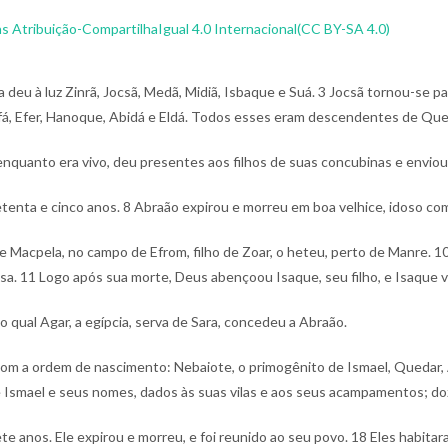
 Atribuição-CompartilhaIgual 4.0 Internacional(CC BY-SA 4.0)
a deu à luz Zinrã, Jocsã, Medã, Midiã, Isbaque e Suá.
3 Jocsã tornou-se p
Efá, Efer, Hanoque, Abidá e Eldá. Todos esses eram descendentes de Que
nquanto era vivo, deu presentes aos filhos de suas concubinas e enviou-lh
etenta e cinco anos.
8 Abraão expirou e morreu em boa velhice, idoso com
de Macpela, no campo de Efrom, filho de Zoar, o heteu, perto de Manre.
10
osa.
11 Logo após sua morte, Deus abençoou Isaque, seu filho, e Isaque v
 qual Agar, a egípcia, serva de Sara, concedeu a Abraão.
 com a ordem de nascimento: Nebaiote, o primogênito de Ismael, Quedar,
e Ismael e seus nomes, dados às suas vilas e aos seus acampamentos; do
ete anos. Ele expirou e morreu, e foi reunido ao seu povo.
18 Eles habitar