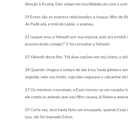
direção à Assíria. Eles viviam em hostilidade um com o outr
19 Estes são os eventos relacionados a Isaque, filho de A
de Padã-arã, e irmã de Labão, o arameu.
21 Isaque orou a Yahweh por sua esposa, pois era estéril
acontecendo comigo?" E foi consultar a Yahweh.
23 Yahweh disse-lhe: "Há duas nações em teu útero, e dois
24 Quando chegou o tempo de dar à luz, havia gêmeos em
seguida, veio seu irmão, cuja mão segurava o calcanhar de
27 Os meninos cresceram, e Esaú tornou-se um caçador 
ele comia os animais que seu filho caçava, já Rebeca amava
29 Certa vez, Jacó havia feito um ensopado, quando Esaú
isso, ele foi chamado Edom.