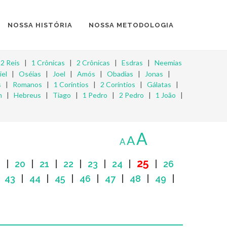
NOSSA HISTÓRIA
NOSSA METODOLOGIA
|
2 Reis
|
1 Crônicas
|
2 Crônicas
|
Esdras
|
Neemias
iel
|
Oséias
|
Joel
|
Amós
|
Obadias
|
Jonas
|
s
|
Romanos
|
1 Coríntios
|
2 Coríntios
|
Gálatas
|
m
|
Hebreus
|
Tiago
|
1 Pedro
|
2 Pedro
|
1 João
|
A
A
A
25
9
|
20
|
21
|
22
|
23
|
24
|
|
26
|
43
|
44
|
45
|
46
|
47
|
48
|
49
|