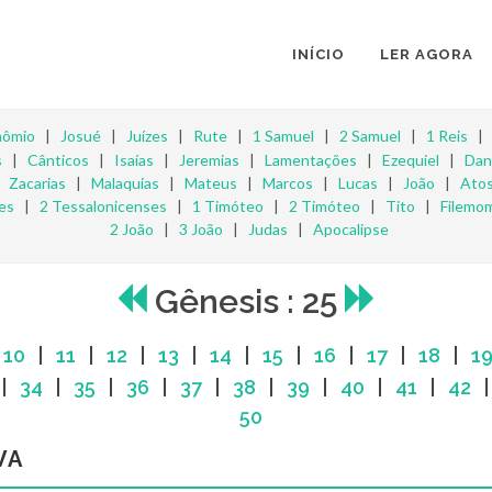
INÍCIO
LER AGORA
nômio
|
Josué
|
Juízes
|
Rute
|
1 Samuel
|
2 Samuel
|
1 Reis
s
|
Cânticos
|
Isaías
|
Jeremias
|
Lamentações
|
Ezequiel
|
Dan
|
Zacarias
|
Malaquias
|
Mateus
|
Marcos
|
Lucas
|
João
|
Ato
es
|
2 Tessalonicenses
|
1 Timóteo
|
2 Timóteo
|
Tito
|
Filemo
2 João
|
3 João
|
Judas
|
Apocalipse
Gênesis : 25
|
10
|
11
|
12
|
13
|
14
|
15
|
16
|
17
|
18
|
1
|
34
|
35
|
36
|
37
|
38
|
39
|
40
|
41
|
42
50
VA