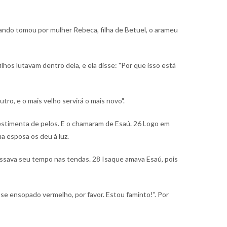
ando tomou por mulher Rebeca, filha de Betuel, o arameu
ilhos lutavam dentro dela, e ela disse: "Por que isso está
ro, e o mais velho servirá o mais novo".
vestimenta de pelos. E o chamaram de Esaú.
26 Logo em
a esposa os deu à luz.
ssava seu tempo nas tendas.
28 Isaque amava Esaú, pois
se ensopado vermelho, por favor. Estou faminto!". Por