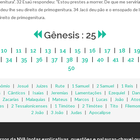
enitura".
32 Esaú respondeu: "Estou prestes a morrer. De que me serviria 
ndeu-lhe seu direito de primogenitura.
34 Jacó deu pão e o ensopado de l
reito de primogenitura.
Gênesis : 25
|
10
|
11
|
12
|
13
|
14
|
15
|
16
|
17
|
18
|
1
|
34
|
35
|
36
|
37
|
38
|
39
|
40
|
41
|
42
50
nômio
|
Josué
|
Juízes
|
Rute
|
1 Samuel
|
2 Samuel
|
1 Reis
s
|
Cânticos
|
Isaías
|
Jeremias
|
Lamentações
|
Ezequiel
|
Dan
|
Zacarias
|
Malaquias
|
Mateus
|
Marcos
|
Lucas
|
João
|
Ato
es
|
2 Tessalonicenses
|
1 Timóteo
|
2 Timóteo
|
Tito
|
Filemo
2 João
|
3 João
|
Judas
|
Apocalipse
os da NVA (notas explicativas, questões e palavras-chave) ou 