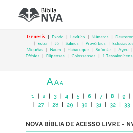
Gênesis
|
Êxodo
|
Levítico
|
Números
|
Deutero
|
Ester
|
Jó
|
Salmos
|
Provérbios
|
Eclesiaste
Miquéias
|
Naum
|
Habacuque
|
Sofonias
|
Ageu
Efésios
|
Filipenses
|
Colossenses
|
1 Tessalonicens
A
A
A
1
|
2
|
3
|
4
|
5
|
6
|
7
|
8
|
9
|
27
|
28
|
29
|
30
|
31
|
32
|
33
NOVA BÍBLIA DE ACESSO LIVRE - N