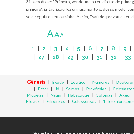
31 Jacó disse: "Primeiro, vende-me o teu direito de primog
primeiro". Então Esaú fez um juramento e, desse modo, ve
se e seguiu o seu caminho. Assim, Esaú desprezou o seu di
A
A
A
1
|
2
|
3
|
4
|
5
|
6
|
7
|
8
|
9
|
27
|
28
|
29
|
30
|
31
|
32
|
33
Gênesis
|
Êxodo
|
Levítico
|
Números
|
Deutero
|
Ester
|
Jó
|
Salmos
|
Provérbios
|
Eclesiaste
Miquéias
|
Naum
|
Habacuque
|
Sofonias
|
Ageu
Efésios
|
Filipenses
|
Colossenses
|
1 Tessalonicens
Você também pode sugerir melhorias nos recurs