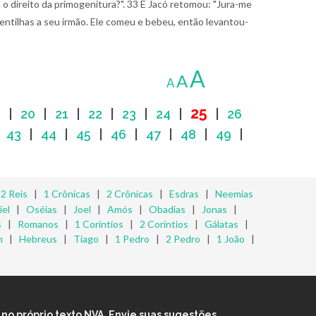
o direito da primogenitura?".
33 E Jacó retomou: "Jura-me
entilhas a seu irmão. Ele comeu e bebeu, então levantou-
A
A
A
25
9
|
20
|
21
|
22
|
23
|
24
|
|
26
|
43
|
44
|
45
|
46
|
47
|
48
|
49
|
|
2 Reis
|
1 Crônicas
|
2 Crônicas
|
Esdras
|
Neemias
iel
|
Oséias
|
Joel
|
Amós
|
Obadias
|
Jonas
|
s
|
Romanos
|
1 Coríntios
|
2 Coríntios
|
Gálatas
|
m
|
Hebreus
|
Tiago
|
1 Pedro
|
2 Pedro
|
1 João
|
no próprio texto NVA. Envie suas sugestões