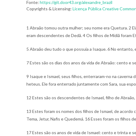
Fonte:
https://git.door43.org/alexandre_brazil
Copyrights & Licensing:
Licença Pública Creative Commons
1 Abraão tomou outra mulher; seu nome era Quetura.
2 El
eram descendentes de Dedã.
4 Os filhos de Midiã foram 
5 Abraão deu tudo o que possuía a Isaque.
6 No entanto, e
7 Estes são os dias dos anos da vida de Abraão: cento e s
9 Isaque e Ismael, seus filhos, enterraram-no na caverna 
heteus. Ele fora enterrado juntamente com Sara, sua esp
12 Estes são os descendentes de Ismael, filho de Abraão, o
13 Estes foram os nomes dos filhos de Ismael, de acordo
Tema, Jetur, Nafis e Quedemá.
16 Esses foram os filhos d
17 Estes são os anos de vida de Ismael: cento e trinta e s