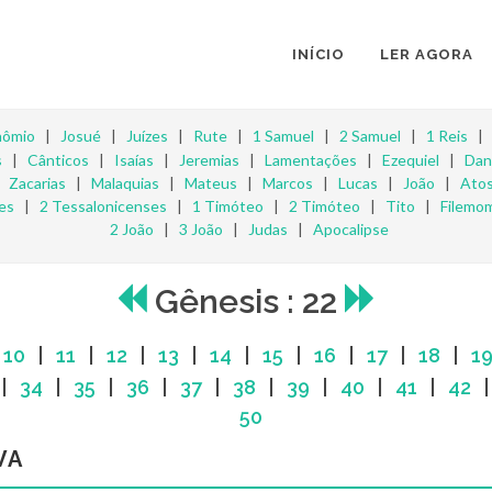
INÍCIO
LER AGORA
nômio
|
Josué
|
Juízes
|
Rute
|
1 Samuel
|
2 Samuel
|
1 Reis
s
|
Cânticos
|
Isaías
|
Jeremias
|
Lamentações
|
Ezequiel
|
Dan
|
Zacarias
|
Malaquias
|
Mateus
|
Marcos
|
Lucas
|
João
|
Ato
es
|
2 Tessalonicenses
|
1 Timóteo
|
2 Timóteo
|
Tito
|
Filemo
2 João
|
3 João
|
Judas
|
Apocalipse
Gênesis : 22
|
10
|
11
|
12
|
13
|
14
|
15
|
16
|
17
|
18
|
1
|
34
|
35
|
36
|
37
|
38
|
39
|
40
|
41
|
42
50
VA