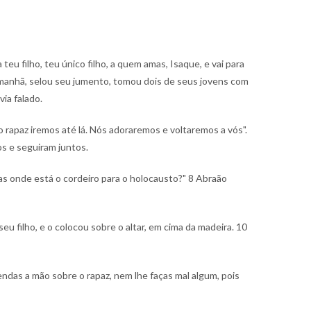
teu filho, teu único filho, a quem amas, Isaque, e vai para
manhã, selou seu jumento, tomou dois de seus jovens com
ia falado.
o rapaz iremos até lá. Nós adoraremos e voltaremos a vós".
os e seguiram juntos.
 mas onde está o cordeiro para o holocausto?"
8 Abraão
u filho, e o colocou sobre o altar, em cima da madeira.
10
endas a mão sobre o rapaz, nem lhe faças mal algum, pois