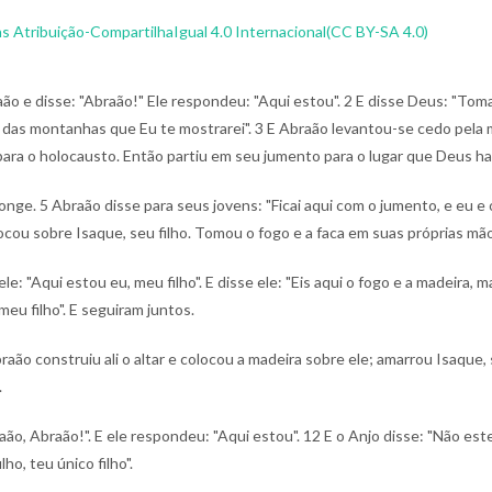
 Atribuição-CompartilhaIgual 4.0 Internacional(CC BY-SA 4.0)
o e disse: "Abraão!" Ele respondeu: "Aqui estou".
2 E disse Deus: "Toma 
a das montanhas que Eu te mostrarei".
3 E Abraão levantou-se cedo pela 
para o holocausto. Então partiu em seu jumento para o lugar que Deus hav
longe.
5 Abraão disse para seus jovens: "Ficai aqui com o jumento, e eu e 
cou sobre Isaque, seu filho. Tomou o fogo e a faca em suas próprias mã
le: "Aqui estou eu, meu filho". E disse ele: "Eis aqui o fogo e a madeira,
meu filho". E seguiram juntos.
 construiu ali o altar e colocou a madeira sobre ele; amarrou Isaque, se
.
ão, Abraão!". E ele respondeu: "Aqui estou".
12 E o Anjo disse: "Não est
o, teu único filho".