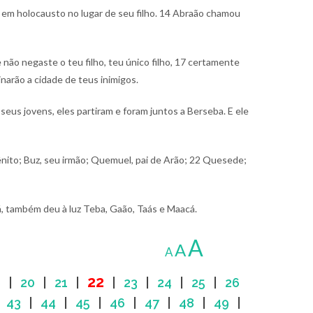
 em holocausto no lugar de seu filho.
14 Abraão chamou
 não negaste o teu filho, teu único filho,
17 certamente
narão a cidade de teus inimigos.
eus jovens, eles partiram e foram juntos a Berseba. E ele
nito; Buz, seu irmão; Quemuel, pai de Arão;
22 Quesede;
, também deu à luz Teba, Gaão, Taás e Maacá.
A
A
A
22
9
|
20
|
21
|
|
23
|
24
|
25
|
26
|
43
|
44
|
45
|
46
|
47
|
48
|
49
|