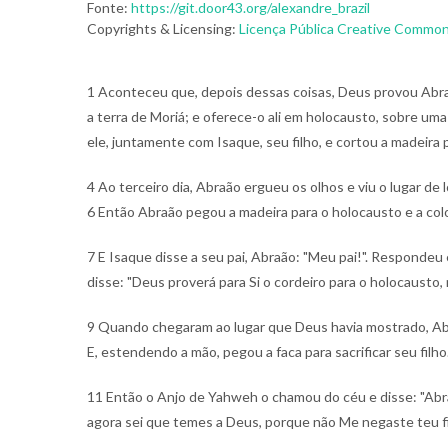
Fonte:
https://git.door43.org/alexandre_brazil
Copyrights & Licensing:
Licença Pública Creative Commons
1 Aconteceu que, depois dessas coisas, Deus provou Abraã
a terra de Moriá; e oferece-o ali em holocausto, sobre um
ele, juntamente com Isaque, seu filho, e cortou a madeira 
4 Ao terceiro dia, Abraão ergueu os olhos e viu o lugar de 
6 Então Abraão pegou a madeira para o holocausto e a colo
7 E Isaque disse a seu pai, Abraão: "Meu pai!". Respondeu e
disse: "Deus proverá para Si o cordeiro para o holocausto, 
9 Quando chegaram ao lugar que Deus havia mostrado, Abraão
E, estendendo a mão, pegou a faca para sacrificar seu filho
11 Então o Anjo de Yahweh o chamou do céu e disse: "Abra
agora sei que temes a Deus, porque não Me negaste teu filh