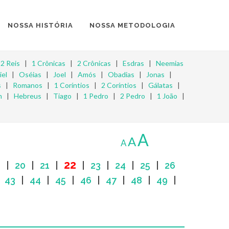
NOSSA HISTÓRIA
NOSSA METODOLOGIA
|
2 Reis
|
1 Crônicas
|
2 Crônicas
|
Esdras
|
Neemias
iel
|
Oséias
|
Joel
|
Amós
|
Obadias
|
Jonas
|
s
|
Romanos
|
1 Coríntios
|
2 Coríntios
|
Gálatas
|
m
|
Hebreus
|
Tiago
|
1 Pedro
|
2 Pedro
|
1 João
|
A
A
A
22
9
|
20
|
21
|
|
23
|
24
|
25
|
26
|
43
|
44
|
45
|
46
|
47
|
48
|
49
|