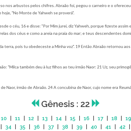
eso nos arbustos pelos chifres. Abraão foi, pegou o carneiro e o ofereceu
de hoje, "No Monte de Yahweh se proverá".
esde o céu,
16 e disse: "Por Mim jurei, diz Yahweh, porque fizeste assim e
relas dos céus e como a areia na praia do mar; e teus descendentes domi
a terra, pois tu obedeceste a Minha voz".
19 Então Abraão retornou aos s
ão: "Milca também deu à luz filhos ao teu irmão Naor:
21 Uz, seu primogê
s de Naor, irmão de Abraão.
24 A concubina de Naor, cujo nome era Reumá
Gênesis : 22
|
10
|
11
|
12
|
13
|
14
|
15
|
16
|
17
|
18
|
1
|
34
|
35
|
36
|
37
|
38
|
39
|
40
|
41
|
42