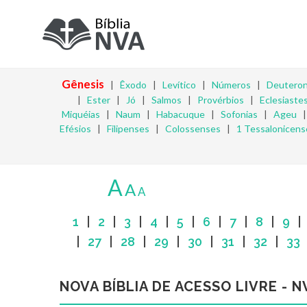
Gênesis
|
Êxodo
|
Levítico
|
Números
|
Deutero
|
Ester
|
Jó
|
Salmos
|
Provérbios
|
Eclesiaste
Miquéias
|
Naum
|
Habacuque
|
Sofonias
|
Ageu
Efésios
|
Filipenses
|
Colossenses
|
1 Tessalonicens
A
A
A
1
|
2
|
3
|
4
|
5
|
6
|
7
|
8
|
9
|
27
|
28
|
29
|
30
|
31
|
32
|
33
NOVA BÍBLIA DE ACESSO LIVRE - N