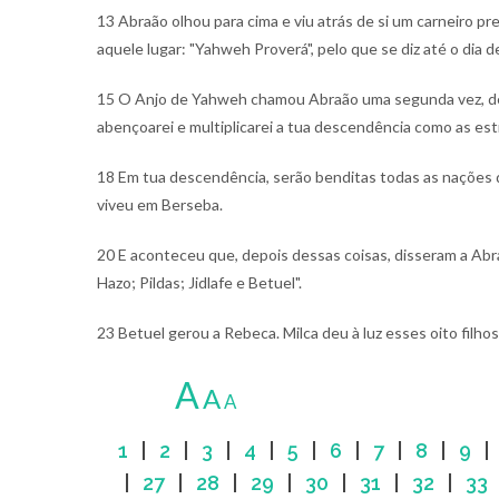
13 Abraão olhou para cima e viu atrás de si um carneiro pr
aquele lugar: "Yahweh Proverá", pelo que se diz até o dia 
15 O Anjo de Yahweh chamou Abraão uma segunda vez, d
abençoarei e multiplicarei a tua descendência como as est
18 Em tua descendência, serão benditas todas as nações d
viveu em Berseba.
20 E aconteceu que, depois dessas coisas, disseram a Abra
Hazo; Pildas; Jidlafe e Betuel".
23 Betuel gerou a Rebeca. Milca deu à luz esses oito filho
A
A
A
1
|
2
|
3
|
4
|
5
|
6
|
7
|
8
|
9
|
27
|
28
|
29
|
30
|
31
|
32
|
33