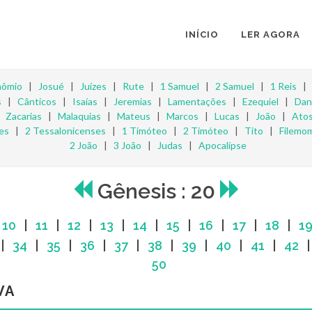
INÍCIO
LER AGORA
nômio
|
Josué
|
Juízes
|
Rute
|
1 Samuel
|
2 Samuel
|
1 Reis
s
|
Cânticos
|
Isaías
|
Jeremias
|
Lamentações
|
Ezequiel
|
Dan
|
Zacarias
|
Malaquias
|
Mateus
|
Marcos
|
Lucas
|
João
|
Ato
es
|
2 Tessalonicenses
|
1 Timóteo
|
2 Timóteo
|
Tito
|
Filemo
2 João
|
3 João
|
Judas
|
Apocalipse
Gênesis : 20
|
10
|
11
|
12
|
13
|
14
|
15
|
16
|
17
|
18
|
1
|
34
|
35
|
36
|
37
|
38
|
39
|
40
|
41
|
42
50
VA