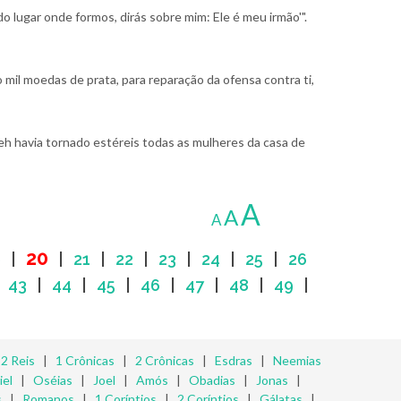
 lugar onde formos, dirás sobre mim: Ele é meu irmão'".
ão mil moedas de prata, para reparação da ofensa contra ti,
 havia tornado estéreis todas as mulheres da casa de
A
A
A
20
9
|
|
21
|
22
|
23
|
24
|
25
|
26
|
43
|
44
|
45
|
46
|
47
|
48
|
49
|
|
2 Reis
|
1 Crônicas
|
2 Crônicas
|
Esdras
|
Neemias
iel
|
Oséias
|
Joel
|
Amós
|
Obadias
|
Jonas
|
s
|
Romanos
|
1 Coríntios
|
2 Coríntios
|
Gálatas
|