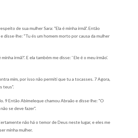
respeito de sua mulher Sara: "Ela é minha irmã". Então
 e disse-lhe: "Tu és um homem morto por causa da mulher
 minha irmã?'. E ela também me disse: ' Ele é o meu irmão'.
ntra mim, por isso não permiti que tu a tocasses.
7 Agora,
s teus".
do.
9 Então Abimeleque chamou Abraão e disse-lhe: "O
não se deve fazer".
ertamente não há o temor de Deus neste lugar, e eles me
 ser minha mulher.