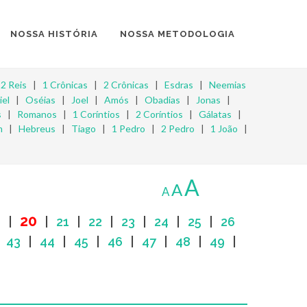
NOSSA HISTÓRIA
NOSSA METODOLOGIA
|
2 Reis
|
1 Crônicas
|
2 Crônicas
|
Esdras
|
Neemias
iel
|
Oséias
|
Joel
|
Amós
|
Obadias
|
Jonas
|
s
|
Romanos
|
1 Coríntios
|
2 Coríntios
|
Gálatas
|
m
|
Hebreus
|
Tiago
|
1 Pedro
|
2 Pedro
|
1 João
|
A
A
A
20
9
|
|
21
|
22
|
23
|
24
|
25
|
26
|
43
|
44
|
45
|
46
|
47
|
48
|
49
|