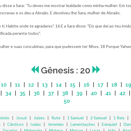
 disse a Sara: 'Tu deves me mostrar lealdade como minha mulher: Em todo
cravas e os deu a Abraão. E devolveu-lhe Sara, mulher de Abraão.
 ti. Habite onde te agradares".
16 E a Sara disse: "Eis que dei ao teu irm
ficada perante todos".
ulher e suas concubinas, para que pudessem ter filhos.
18 Porque Yahweh
Gênesis : 20
|
10
|
11
|
12
|
13
|
14
|
15
|
16
|
17
|
18
|
1
|
34
|
35
|
36
|
37
|
38
|
39
|
40
|
41
|
42
50
nômio
|
Josué
|
Juízes
|
Rute
|
1 Samuel
|
2 Samuel
|
1 Reis
s
|
Cânticos
|
Isaías
|
Jeremias
|
Lamentações
|
Ezequiel
|
Dan
|
Zacarias
|
Malaquias
|
Mateus
|
Marcos
|
Lucas
|
João
|
Ato