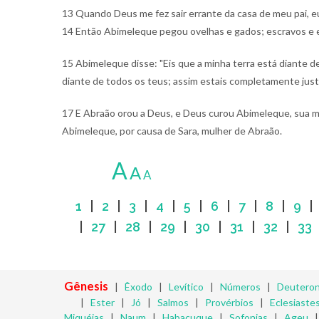
13 Quando Deus me fez sair errante da casa de meu pai, eu
14 Então Abimeleque pegou ovelhas e gados; escravos e es
15 Abimeleque disse: "Eis que a minha terra está diante de
diante de todos os teus; assim estais completamente justi
17 E Abraão orou a Deus, e Deus curou Abimeleque, sua m
Abimeleque, por causa de Sara, mulher de Abraão.
A
A
A
1
|
2
|
3
|
4
|
5
|
6
|
7
|
8
|
9
|
27
|
28
|
29
|
30
|
31
|
32
|
33
Gênesis
|
Êxodo
|
Levítico
|
Números
|
Deutero
|
Ester
|
Jó
|
Salmos
|
Provérbios
|
Eclesiaste
Miquéias
|
Naum
|
Habacuque
|
Sofonias
|
Ageu