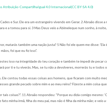
 Atribuição-CompartilhaIgual 4.0 Internacional(CC BY-SA 4.0)
e Cades e Sur. Ele era um estrangeiro vivendo em Gerar.
2 Abraão disse a 
ra e a tomou para si.
3 Mas Deus veio a Abimeleque num sonho, à noite,
enhor, matarás também uma nação justa?
5 Não foi ele quem me disse: 'Ela é
os, foi que eu fiz isso".
estes isso na integridade do teu coração e também te impedi de pecar co
rá por ti e tu viverás. Mas, se tu não a devolveres, morrerás tu e todos o
. Ele contou todas essas coisas aos homens, que ficaram com muito me
xesses grande pecado sobre mim e ao meu reino? Fizeste a mim coisa que 
 tais coisas?".
11 Abraão respondeu: "Porque eu dizia comigo mesmo: 'C
e fato minha irmã, filha do meu pai, mas não é filha da minha mãe; e veio a