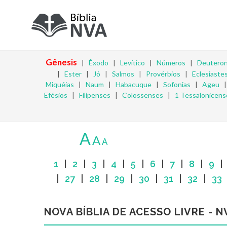
Gênesis
|
Êxodo
|
Levítico
|
Números
|
Deutero
|
Ester
|
Jó
|
Salmos
|
Provérbios
|
Eclesiaste
Miquéias
|
Naum
|
Habacuque
|
Sofonias
|
Ageu
Efésios
|
Filipenses
|
Colossenses
|
1 Tessalonicens
A
A
A
1
|
2
|
3
|
4
|
5
|
6
|
7
|
8
|
9
|
27
|
28
|
29
|
30
|
31
|
32
|
33
NOVA BÍBLIA DE ACESSO LIVRE - N