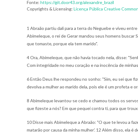
Fonte:
https://git.door43.org/alexandre_brazil
Copyrights & Licensing:
Licença Pública Creative Commons
1 Abraão partiu dali para a terra do Neguebe e viveu entr
Abimeleque, o rei de Gerar mandou seus homens buscar Sa
que tomaste, porque ela tem marido".
4 Ora, Abimeleque, que não havia tocado nela, disse: "S
Com integridade no meu coração e na inocência de minhas mã
6 Então Deus lhe respondeu no sonho: "Sim, eu sei que fiz
devolva a mulher ao marido dela, pois ele é um profeta e ora
8 Abimeleque levantou-se cedo e chamou todos os servos
que fizeste a nós? Em que pequei contra ti, para que trou
10 Disse mais Abimeleque a Abraão: "O que te levou a fazer
matarão por causa da minha mulher'.
12 Além disso, ela é d