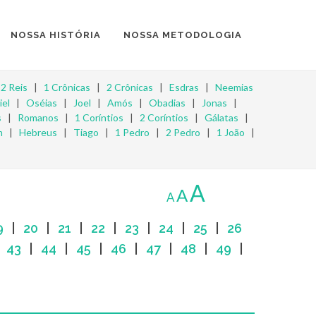
NOSSA HISTÓRIA
NOSSA METODOLOGIA
|
2 Reis
|
1 Crônicas
|
2 Crônicas
|
Esdras
|
Neemias
iel
|
Oséias
|
Joel
|
Amós
|
Obadias
|
Jonas
|
s
|
Romanos
|
1 Coríntios
|
2 Coríntios
|
Gálatas
|
m
|
Hebreus
|
Tiago
|
1 Pedro
|
2 Pedro
|
1 João
|
A
A
A
9
|
20
|
21
|
22
|
23
|
24
|
25
|
26
|
43
|
44
|
45
|
46
|
47
|
48
|
49
|