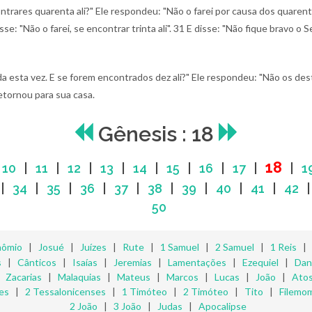
rares quarenta ali?" Ele respondeu: "Não o farei por causa dos quarent
se: "Não o farei, se encontrar trinta ali".
31 E disse: "Não fique bravo o S
inda esta vez. E se forem encontrados dez ali?" Ele respondeu: "Não os des
etornou para sua casa.
Gênesis : 18
18
|
10
|
11
|
12
|
13
|
14
|
15
|
16
|
17
|
|
1
|
34
|
35
|
36
|
37
|
38
|
39
|
40
|
41
|
42
50
nômio
|
Josué
|
Juízes
|
Rute
|
1 Samuel
|
2 Samuel
|
1 Reis
s
|
Cânticos
|
Isaías
|
Jeremias
|
Lamentações
|
Ezequiel
|
Dan
|
Zacarias
|
Malaquias
|
Mateus
|
Marcos
|
Lucas
|
João
|
Ato
es
|
2 Tessalonicenses
|
1 Timóteo
|
2 Timóteo
|
Tito
|
Filemo
2 João
|
3 João
|
Judas
|
Apocalipse