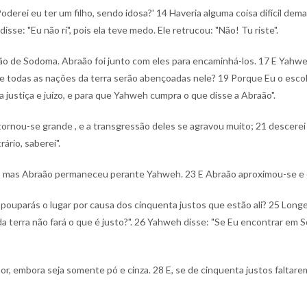
Poderei eu ter um filho, sendo idosa?'
14 Haveria alguma coisa difícil de
isse: "Eu não ri", pois ela teve medo. Ele retrucou: "Não! Tu riste".
ão de Sodoma. Abraão foi junto com eles para encaminhá-los.
17 E Yahwe
 e todas as nações da terra serão abençoadas nele?
19 Porque Eu o escol
ustiça e juízo, e para que Yahweh cumpra o que disse a Abraão".
rnou-se grande , e a transgressão deles se agravou muito;
21 descerei 
rio, saberei".
a, mas Abraão permaneceu perante Yahweh.
23 E Abraão aproximou-se e d
 pouparás o lugar por causa dos cinquenta justos que estão ali?
25 Longe 
a terra não fará o que é justo?".
26 Yahweh disse: "Se Eu encontrar em S
hor, embora seja somente pó e cinza.
28 E, se de cinquenta justos faltarem