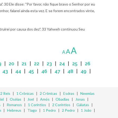
a".
30 Ele disse: "Por favor, não fique bravo o Senhor por eu
enhor, falarei ainda esta vez. E se forem encontrados vinte,
truirei por causa dos dez".
33 Yahweh continuou Seu
A
A
A
9
|
20
|
21
|
22
|
23
|
24
|
25
|
26
|
43
|
44
|
45
|
46
|
47
|
48
|
49
|
|
2 Reis
|
1 Crônicas
|
2 Crônicas
|
Esdras
|
Neemias
iel
|
Oséias
|
Joel
|
Amós
|
Obadias
|
Jonas
|
s
|
Romanos
|
1 Coríntios
|
2 Coríntios
|
Gálatas
|
m
|
Hebreus
|
Tiago
|
1 Pedro
|
2 Pedro
|
1 João
|