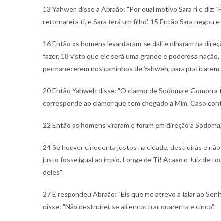
13 Yahweh disse a Abraão: "Por qual motivo Sara ri e diz: '
retornarei a ti, e Sara terá um filho".
15 Então Sara negou e d
16 Então os homens levantaram-se dali e olharam na direç
fazer,
18 visto que ele será uma grande e poderosa nação,
permanecerem nos caminhos de Yahweh, para praticarem a j
20 Então Yahweh disse: "O clamor de Sodoma e Gomorra to
corresponde ao clamor que tem chegado a Mim. Caso contrá
22 Então os homens viraram e foram em direção a Sodom
24 Se houver cinquenta justos na cidade, destruirás e não
justo fosse igual ao ímpio. Longe de Ti! Acaso o Juiz de tod
deles".
27 E respondeu Abraão: "Eis que me atrevo a falar ao Sen
disse: "Não destruirei, se ali encontrar quarenta e cinco".