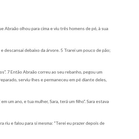
ue Abraão olhou para cima e viu três homens de pé, à sua
 e descansai debaixo da árvore.
5 Trarei um pouco de pão;
os".
7 Então Abraão correu ao seu rebanho, pegou um
preparado, serviu-lhes e permaneceu em pé diante deles,
 em um ano, e tua mulher, Sara, terá um filho". Sara estava
ra riu e falou para si mesma: "Terei eu prazer depois de