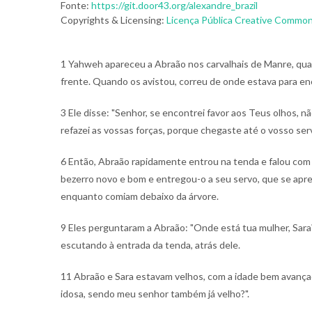
Fonte:
https://git.door43.org/alexandre_brazil
Copyrights & Licensing:
Licença Pública Creative Commons
1 Yahweh apareceu a Abraão nos carvalhais de Manre, quan
frente. Quando os avistou, correu de onde estava para en
3 Ele disse: "Senhor, se encontrei favor aos Teus olhos, 
refazei as vossas forças, porque chegaste até o vosso ser
6 Então, Abraão rapidamente entrou na tenda e falou com S
bezerro novo e bom e entregou-o a seu servo, que se apr
enquanto comiam debaixo da árvore.
9 Eles perguntaram a Abraão: "Onde está tua mulher, Sara?
escutando à entrada da tenda, atrás dele.
11 Abraão e Sara estavam velhos, com a idade bem avançada
idosa, sendo meu senhor também já velho?".