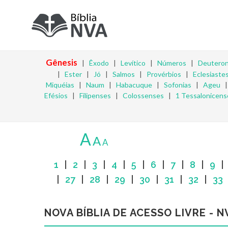
Gênesis
|
Êxodo
|
Levítico
|
Números
|
Deutero
|
Ester
|
Jó
|
Salmos
|
Provérbios
|
Eclesiaste
Miquéias
|
Naum
|
Habacuque
|
Sofonias
|
Ageu
Efésios
|
Filipenses
|
Colossenses
|
1 Tessalonicens
A
A
A
1
|
2
|
3
|
4
|
5
|
6
|
7
|
8
|
9
|
27
|
28
|
29
|
30
|
31
|
32
|
33
NOVA BÍBLIA DE ACESSO LIVRE - N