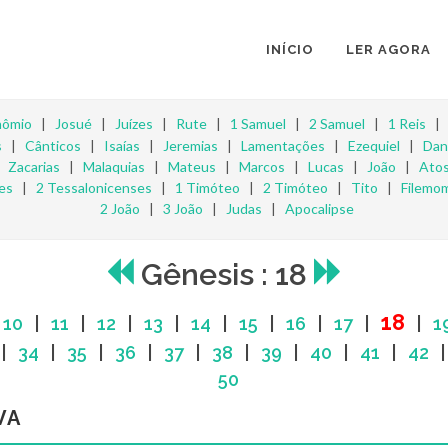
INÍCIO
LER AGORA
nômio
|
Josué
|
Juízes
|
Rute
|
1 Samuel
|
2 Samuel
|
1 Reis
s
|
Cânticos
|
Isaías
|
Jeremias
|
Lamentações
|
Ezequiel
|
Dan
|
Zacarias
|
Malaquias
|
Mateus
|
Marcos
|
Lucas
|
João
|
Ato
es
|
2 Tessalonicenses
|
1 Timóteo
|
2 Timóteo
|
Tito
|
Filemo
2 João
|
3 João
|
Judas
|
Apocalipse
Gênesis : 18
18
|
10
|
11
|
12
|
13
|
14
|
15
|
16
|
17
|
|
1
|
34
|
35
|
36
|
37
|
38
|
39
|
40
|
41
|
42
50
VA