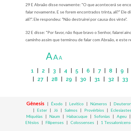
29 E Abraão disse novamente: "O que acontecerá se encont
falar novamente. E se forem encontrados trinta, ali?" Ele dis
ali?". Ele respondeu: "Não destruirei por causa dos vinte".
32 E disse: "Por favor, não fique bravo o Senhor, falarei a
caminho assim que terminou de falar com Abraão, e este r
A
A
A
1
|
2
|
3
|
4
|
5
|
6
|
7
|
8
|
9
|
27
|
28
|
29
|
30
|
31
|
32
|
33
Gênesis
|
Êxodo
|
Levítico
|
Números
|
Deutero
|
Ester
|
Jó
|
Salmos
|
Provérbios
|
Eclesiaste
Miquéias
|
Naum
|
Habacuque
|
Sofonias
|
Ageu
Efésios
|
Filipenses
|
Colossenses
|
1 Tessalonicens