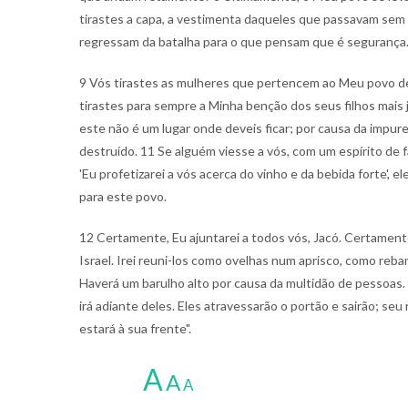
tirastes a capa, a vestimenta daqueles que passavam sem
regressam da batalha para o que pensam que é segurança
9 Vós tirastes as mulheres que pertencem ao Meu povo de
tirastes para sempre a Minha benção dos seus filhos mais j
este não é um lugar onde deveis ficar; por causa da impur
destruído. 11 Se alguém viesse a vós, com um espírito de f
'Eu profetizarei a vós acerca do vinho e da bebida forte', 
para este povo.
12 Certamente, Eu ajuntarei a todos vós, Jacó. Certament
Israel. Irei reuni-los como ovelhas num aprisco, como reb
Haverá um barulho alto por causa da multidão de pessoas
irá adiante deles. Eles atravessarão o portão e sairão; seu 
estará à sua frente".
A
A
A