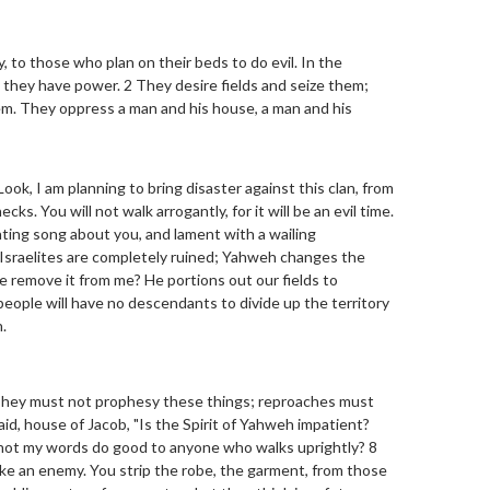
, to those who plan on their beds to do evil. In the
 they have power. 2 They desire fields and seize them;
m. They oppress a man and his house, a man and his
ook, I am planning to bring disaster against this clan, from
ks. You will not walk arrogantly, for it will be an evil time.
unting song about you, and lament with a wailing
e Israelites are completely ruined; Yahweh changes the
e remove it from me? He portions out our fields to
 people will have no descendants to divide up the territory
h.
"They must not prophesy these things; reproaches must
said, house of Jacob, "Is the Spirit of Yahweh impatient?
 not my words do good to anyone who walks uprightly? 8
ike an enemy. You strip the robe, the garment, from those