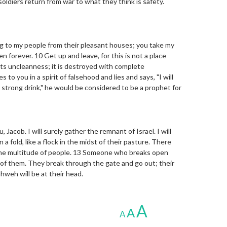
oldiers return from war to what they think is safety.
g to my people from their pleasant houses; you take my
n forever. 10 Get up and leave, for this is not a place
its uncleanness; it is destroyed with complete
to you in a spirit of falsehood and lies and says, "I will
strong drink," he would be considered to be a prophet for
u, Jacob. I will surely gather the remnant of Israel. I will
 a fold, like a flock in the midst of their pasture. There
 the multitude of people. 13 Someone who breaks open
 of them. They break through the gate and go out; their
ahweh will be at their head.
A
A
A