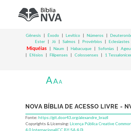
Gênesis
|
Êxodo
|
Levítico
|
Números
|
Deuteronô
Ester
|
Jó
|
Salmos
|
Provérbios
|
Eclesiastes
Miquéias
|
Naum
|
Habacuque
|
Sofonias
|
Ageu
|
Efésios
|
Filipenses
|
Colossenses
|
1 Tessalonice
A
A
A
NOVA BÍBLIA DE ACESSO LIVRE - N
Fonte:
https://git.door43.org/alexandre_brazil
Copyrights & Licensing:
Licença Pública Creative Common
4.0 Internacional(CC BY-SA 4.0)