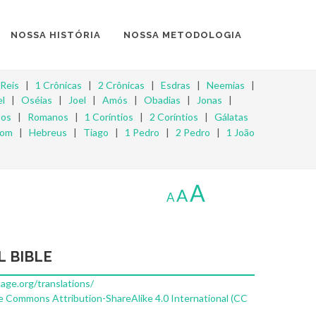
NOSSA HISTÓRIA
NOSSA METODOLOGIA
 Reis
|
1 Crônicas
|
2 Crônicas
|
Esdras
|
Neemias
|
l
|
Oséias
|
Joel
|
Amós
|
Obadias
|
Jonas
|
os
|
Romanos
|
1 Coríntios
|
2 Coríntios
|
Gálatas
mom
|
Hebreus
|
Tiago
|
1 Pedro
|
2 Pedro
|
1 João
A
A
A
L BIBLE
uage.org/translations/
e Commons Attribution-ShareAlike 4.0 International (CC