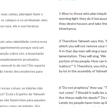
1 Woe to those who plan iniquity
 suas camas, planejam fazer o
morning light they do it because
 os campos e os arrebatam; eles
they desire houses and take the
a casa, ele e sua herança.
inheritance.
3 Therefore Yahweh says this, "L
razer uma calamidade contra essa
which you will not remove your nec
 arrogantemente porque será um
4 In that day men will sing a ta
anção sobre vós, e levantarão
lamentation. They will sing, 'W
 completamente arruinados;
portion of my people. How can h
removê-lo de nós? Ele reparte
traitors!'" 5 Therefore, you rich
by lot in the assembly of Yahwe
 não tereis descendentes para
6 "Do not prophesy," they say. 
 essas coisas; as injúrias não
not come." 7 Should it really be 
Jacó? 'Está o Espírito de Yahweh
Are these really his deeds?" Do
vras não fazem bem para aqueles
Lately my people have risen up l
antou como um inimigo. Vós