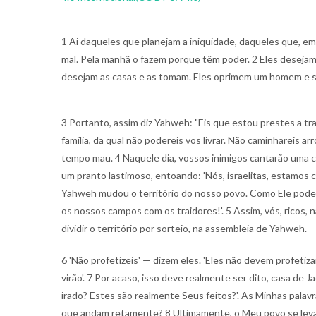
1 Ai daqueles que planejam a iniquidade, daqueles que, em
mal. Pela manhã o fazem porque têm poder. 2 Eles desejam
desejam as casas e as tomam. Eles oprimem um homem e su
3 Portanto, assim diz Yahweh: "Eis que estou prestes a t
família, da qual não podereis vos livrar. Não caminhareis
tempo mau. 4 Naquele dia, vossos inimigos cantarão uma c
um pranto lastimoso, entoando: 'Nós, israelitas, estamos
Yahweh mudou o território do nosso povo. Como Ele pode 
os nossos campos com os traidores!'. 5 Assim, vós, ricos,
dividir o território por sorteio, na assembleia de Yahweh.
6 'Não profetizeis' — dizem eles. 'Eles não devem profetizar
virão'. 7 Por acaso, isso deve realmente ser dito, casa de 
irado? Estes são realmente Seus feitos?'. As Minhas pala
que andam retamente? 8 Ultimamente, o Meu povo se lev