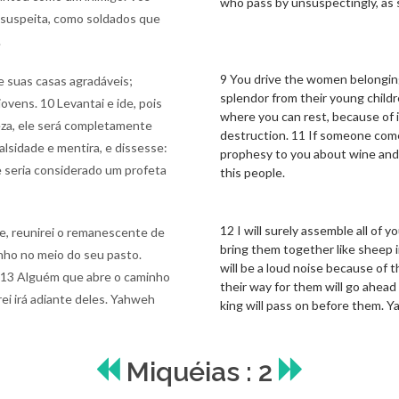
who pass by unsuspectingly, as s
 suspeita, como soldados que
.
9 You drive the women belongin
 suas casas agradáveis;
splendor from their young childre
ovens. 10 Levantai e ide, pois
where you can rest, because of 
eza, ele será completamente
destruction. 11 If someone comes 
alsidade e mentira, e dissesse:
prophesy to you about wine and 
ele seria considerado um profeta
this people.
12 I will surely assemble all of yo
e, reunirei o remanescente de
bring them together like sheep in
anho no meio do seu pasto.
will be a loud noise because of
. 13 Alguém que abre o caminho
their way for them will go ahead
rei irá adiante deles. Yahweh
king will pass on before them. Y
Miquéias : 2