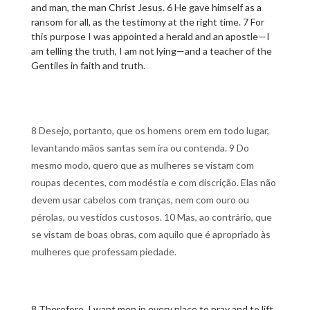
and man, the man Christ Jesus. 6 He gave himself as a
ransom for all, as the testimony at the right time. 7 For
this purpose I was appointed a herald and an apostle—I
am telling the truth, I am not lying—and a teacher of the
Gentiles in faith and truth.
8 Desejo, portanto, que os homens orem em todo lugar,
levantando mãos santas sem ira ou contenda. 9 Do
mesmo modo, quero que as mulheres se vistam com
roupas decentes, com modéstia e com discrição. Elas não
devem usar cabelos com tranças, nem com ouro ou
pérolas, ou vestidos custosos. 10 Mas, ao contrário, que
se vistam de boas obras, com aquilo que é apropriado às
mulheres que professam piedade.
8 Therefore, I want men in every place to pray and to lift