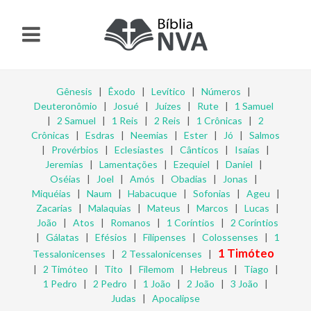
Gênesis
|
Êxodo
|
Levítico
|
Números
|
Deuteronômio
|
Josué
|
Juízes
|
Rute
|
1 Samuel
|
2 Samuel
|
1 Reis
|
2 Reis
|
1 Crônicas
|
2
Crônicas
|
Esdras
|
Neemias
|
Ester
|
Jó
|
Salmos
|
Provérbios
|
Eclesiastes
|
Cânticos
|
Isaías
|
Jeremias
|
Lamentações
|
Ezequiel
|
Daniel
|
Oséias
|
Joel
|
Amós
|
Obadias
|
Jonas
|
Miquéias
|
Naum
|
Habacuque
|
Sofonias
|
Ageu
|
Zacarias
|
Malaquias
|
Mateus
|
Marcos
|
Lucas
|
João
|
Atos
|
Romanos
|
1 Coríntios
|
2 Coríntios
|
Gálatas
|
Efésios
|
Filipenses
|
Colossenses
|
1
1 Timóteo
Tessalonicenses
|
2 Tessalonicenses
|
|
2 Timóteo
|
Tito
|
Filemom
|
Hebreus
|
Tiago
|
1 Pedro
|
2 Pedro
|
1 João
|
2 João
|
3 João
|
Judas
|
Apocalipse