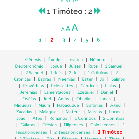
1 Timóteo : 2
A
A
A
2
1
|
|
3
|
4
|
5
|
6
Gênesis
|
Êxodo
|
Levítico
|
Números
|
Deuteronômio
|
Josué
|
Juízes
|
Rute
|
1 Samuel
|
2 Samuel
|
1 Reis
|
2 Reis
|
1 Crônicas
|
2
Crônicas
|
Esdras
|
Neemias
|
Ester
|
Jó
|
Salmos
|
Provérbios
|
Eclesiastes
|
Cânticos
|
Isaías
|
Jeremias
|
Lamentações
|
Ezequiel
|
Daniel
|
Oséias
|
Joel
|
Amós
|
Obadias
|
Jonas
|
Miquéias
|
Naum
|
Habacuque
|
Sofonias
|
Ageu
|
Zacarias
|
Malaquias
|
Mateus
|
Marcos
|
Lucas
|
João
|
Atos
|
Romanos
|
1 Coríntios
|
2 Coríntios
|
Gálatas
|
Efésios
|
Filipenses
|
Colossenses
|
1
1 Timóteo
Tessalonicenses
|
2 Tessalonicenses
|
|
2 Timóteo
|
Tito
|
Filemom
|
Hebreus
|
Tiago
|