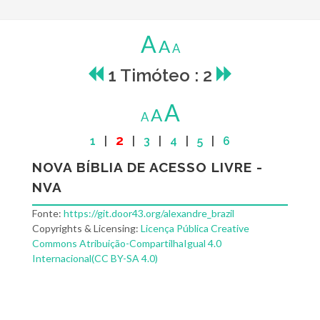
A
A
A
1 Timóteo : 2
A
A
A
2
1
|
|
3
|
4
|
5
|
6
NOVA BÍBLIA DE ACESSO LIVRE -
NVA
Fonte:
https://git.door43.org/alexandre_brazil
Copyrights & Licensing:
Licença Pública Creative
Commons Atribuição-CompartilhaIgual 4.0
Internacional(CC BY-SA 4.0)