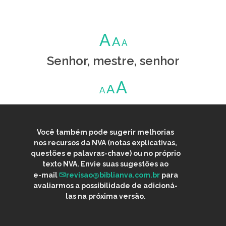
A
A
A
Senhor, mestre, senhor
A
A
A
Você também pode sugerir melhorias
nos recursos da NVA (notas explicativas,
questões e palavras-chave) ou no próprio
texto NVA. Envie suas sugestões ao
e-mail
revisao@biblianva.com.br
para
avaliarmos a possibilidade de adicioná-
las na próxima versão.