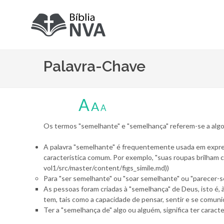
Palavra-Chave
A
A
A
Os termos "semelhante" e "semelhança" referem-se a algo s
A palavra "semelhante" é frequentemente usada em expres
característica comum. Por exemplo, "suas roupas brilham co
vol1/src/master/content/figs_simile.md))
Para "ser semelhante" ou "soar semelhante" ou "parecer-se
As pessoas foram criadas à "semelhança" de Deus, isto é, à
tem, tais como a capacidade de pensar, sentir e se comunic
Ter a "semelhança de" algo ou alguém, significa ter carac