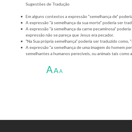
Sugestões de Tradução
Em alguns contextos a expressão "semelhança de" poderia s
A expressão "à semelhança da sua morte" poderia ser trad
A expressão "à semelhança da carne pecaminosa" poderia 
expressão não se pareça que Jesus era pecador.
"Na Sua própria semelhança" poderia ser traduzido como, "
A expressão "a semelhança de uma imagem do homem perecív
semelhantes a humanos perecíveis, ou animais tais como as
A
A
A