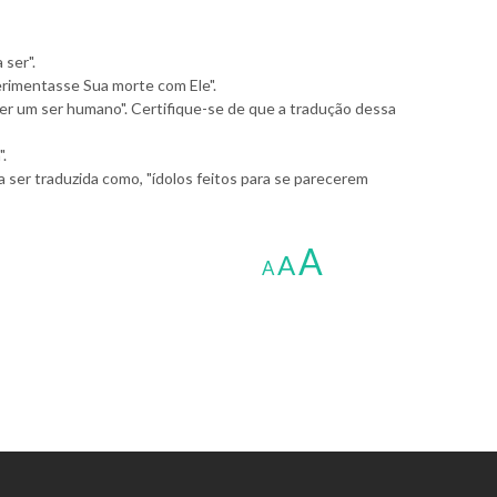
 ser".
erimentasse Sua morte com Ele".
er um ser humano". Certifique-se de que a tradução dessa
.
 ser traduzida como, "ídolos feitos para se parecerem
A
A
A