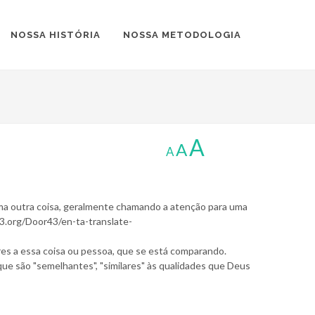
NOSSA HISTÓRIA
NOSSA METODOLOGIA
A
A
A
uma outra coisa, geralmente chamando a atenção para uma
r43.org/Door43/en-ta-translate-
ares a essa coisa ou pessoa, que se está comparando.
 que são "semelhantes", "similares" às qualidades que Deus