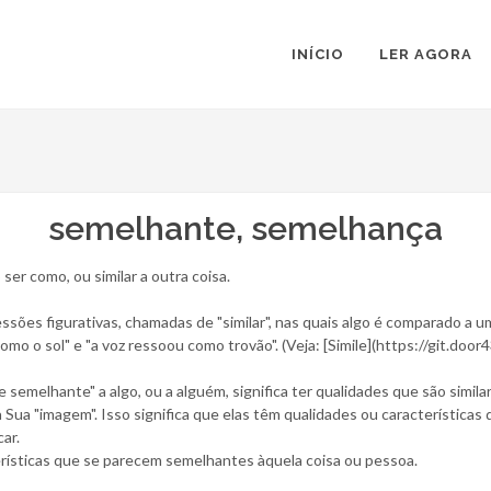
INÍCIO
LER AGORA
semelhante, semelhança
er como, ou similar a outra coisa.
sões figurativas, chamadas de "similar", nas quais algo é comparado a 
mo o sol" e "a voz ressoou como trovão". (Veja: [Simile](https://git.doo
 semelhante" a algo, ou a alguém, significa ter qualidades que são simil
 Sua "imagem". Isso significa que elas têm qualidades ou características
ar.
terísticas que se parecem semelhantes àquela coisa ou pessoa.