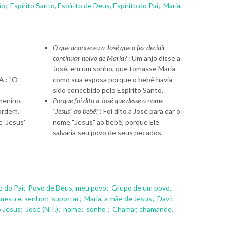
ão;
Espírito Santo, Espírito de Deus, Espírito do Pai;
Maria,
O que aconteceu a José que o fez decidir
continuar noivo de Maria?
: Um anjo disse a
José, em um sonho, que tomasse Maria
A.: "O
como sua esposa porque o bebê havia
sido concebido pelo Espírito Santo.
menino.
Porque foi dito a José que desse o nome
 ordem.
"Jesus" ao bebê?
: Foi dito a José para dar o
 'Jesus'
nome "Jesus" ao bebê, porque Ele
salvaria seu povo de seus pecados.
o do Pai;
Povo de Deus, meu povo;
Grupo de um povo,
 mestre, senhor;
suportar;
Maria, a mãe de Jesus;
Davi;
o Jesus;
José (N.T.);
nome;
sonho ;
Chamar, chamando,