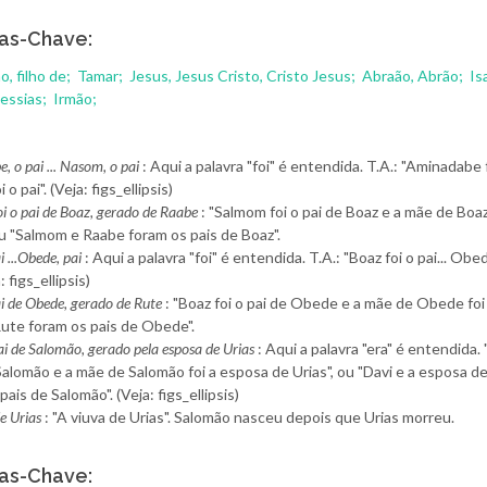
as-Chave:
ho, filho de;
Tamar;
Jesus, Jesus Cristo, Cristo Jesus;
Abraão, Abrão;
Is
Messias;
Irmão;
 o pai ... Nasom, o pai
: Aqui a palavra "foi" é entendida. T.A.: "Aminadabe fo
o pai". (Veja: figs_ellipsis)
i o pai de Boaz, gerado de Raabe
: "Salmom foi o pai de Boaz e a mãe de Boa
u "Salmom e Raabe foram os pais de Boaz".
i ...Obede, pai
: Aqui a palavra "foi" é entendida. T.A.: "Boaz foi o pai... Obe
a: figs_ellipsis)
ai de Obede, gerado de Rute
: "Boaz foi o pai de Obede e a mãe de Obede foi
Rute foram os pais de Obede".
ai de Salomão, gerado pela esposa de Urias
: Aqui a palavra "era" é entendida. 
Salomão e a mãe de Salomão foi a esposa de Urias", ou "Davi e a esposa de
pais de Salomão". (Veja: figs_ellipsis)
e Urias
: "A viuva de Urias". Salomão nasceu depois que Urias morreu.
as-Chave: