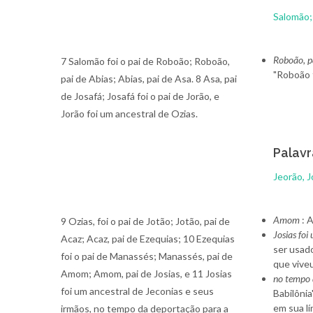
Salomão
Roboão, pa
7 Salomão foi o pai de Roboão; Roboão,
"Roboão f
pai de Abias; Abias, pai de Asa. 8 Asa, pai
de Josafá; Josafá foi o pai de Jorão, e
Jorão foi um ancestral de Ozias.
Palavr
Jeorão, 
Amom
: 
9 Ozias, foi o pai de Jotão; Jotão, pai de
Josias foi
Acaz; Acaz, pai de Ezequias; 10 Ezequias
ser usad
foi o pai de Manassés; Manassés, pai de
que viveu
Amom; Amom, pai de Josias, e 11 Josias
no tempo 
foi um ancestral de Jeconias e seus
Babilônia
em sua lí
irmãos, no tempo da deportação para a