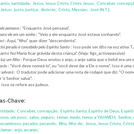
santo, santidade;
Jesus, Jesus Cristo, Cristo Jesus;
Conceber, concepç
 Jesus;
justo, justiça;
divórcio;
Cristo, Messias;
José (N.T.);
ele pensava
: "Enquanto José pensava".
para ele em um sonho
: "Veio a ele enquanto José estava sonhando".
avi
: Aqui, "filho" quer dizer "descendente".
 foi gerado é concebido pelo Espírito Santo
: Isso pode ser dito na voz ativa T.
Santo fez Maria ficar grávida desta criança". (Veja: figs_activepassive)
 luz um filho
: Porque Deus enviou o anjo, o anjo sabia que o bebê era um 
arás
: "Você deve nomeá-lo", ou "você deve dar a Ele o nome". Isso é uma
e salvará
: O tradutor pode adicionar uma nota de rodapé que diz: "O nome
r 'o Senhor salva'".
: Isso se refere aos judeus.
as-Chave:
antidade;
Conceber, concepção;
Espírito Santo, Espírito de Deus, Espírit
 povo, um povo;
salvo, seguro;
temer, medo, temor a YAHWEH;
Senhor,
pecaminoso, pecador, pecando;
filho, filho de;
Jesus, Jesus Cristo, Crist
clamar;
anjo, arcanjo;