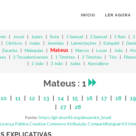
INÍCIO
LER AGORA
mio
|
Josué
|
Juízes
|
Rute
|
1 Samuel
|
2 Samuel
|
1 Reis
|
2
|
Cânticos
|
Isaías
|
Jeremias
|
Lamentações
|
Ezequiel
|
Danie
Mateus
|
Zacarias
|
Malaquias
|
|
Marcos
|
Lucas
|
João
|
At
ses
|
2 Tessalonicenses
|
1 Timóteo
|
2 Timóteo
|
Tito
|
Filem
|
2 João
|
3 João
|
Judas
|
Apocalipse
Mateus : 1
|
10
|
11
|
12
|
13
|
14
|
15
|
16
|
17
|
18
|
19
|
27
|
28
Fonte:
https://git.door43.org/alexandre_brazil
Licença Pública Creative Commons Atribuição-CompartilhaIgual 4.0 Inte
S EXPLICATIVAS