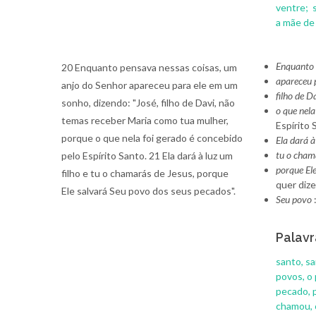
ventre;
a mãe de
Enquanto 
20 Enquanto pensava nessas coisas, um
apareceu 
anjo do Senhor apareceu para ele em um
filho de D
sonho, dizendo: "José, filho de Davi, não
o que nela
temas receber Maria como tua mulher,
Espírito 
porque o que nela foi gerado é concebido
Ela dará à
tu o cham
pelo Espírito Santo. 21 Ela dará à luz um
porque El
filho e tu o chamarás de Jesus, porque
quer dize
Ele salvará Seu povo dos seus pecados".
Seu povo
Palavr
santo, s
povos, o
pecado, 
chamou, 