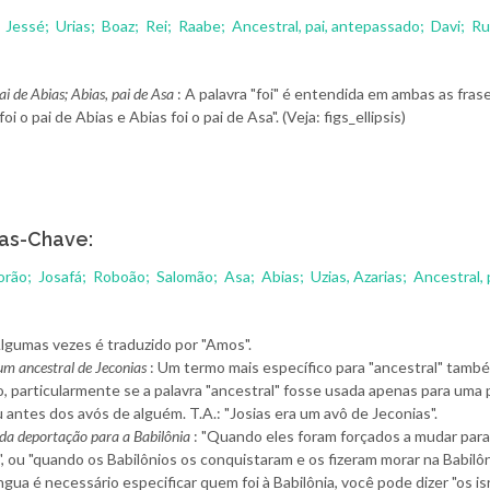
;
Jessé;
Urias;
Boaz;
Rei;
Raabe;
Ancestral, pai, antepassado;
Davi;
Ru
i de Abias; Abias, pai de Asa
: A palavra "foi" é entendida em ambas as frase
oi o pai de Abias e Abias foi o pai de Asa". (Veja: figs_ellipsis)
as-Chave:
Jorão;
Josafá;
Roboão;
Salomão;
Asa;
Abias;
Uzias, Azarias;
Ancestral,
Algumas vezes é traduzido por "Amos".
 um ancestral de Jeconias
: Um termo mais específico para "ancestral" tam
o, particularmente se a palavra "ancestral" fosse usada apenas para uma
 antes dos avós de alguém. T.A.: "Josias era um avô de Jeconias".
da deportação para a Babilônia
: "Quando eles foram forçados a mudar para
", ou "quando os Babilônios os conquistaram e os fizeram morar na Babilôn
ngua é necessário especificar quem foi à Babilônia, você pode dizer "os is