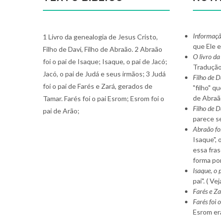
Informaçã
1 Livro da genealogia de Jesus Cristo,
que Ele 
Filho de Davi, Filho de Abraão. 2 Abraão
O livro da
foi o pai de Isaque; Isaque, o pai de Jacó;
Tradução 
Jacó, o pai de Judá e seus irmãos; 3 Judá
Filho de D
foi o pai de Farés e Zará, gerados de
"filho" q
de Abraão
Tamar. Farés foi o pai Esrom; Esrom foi o
Filho de D
pai de Arão;
parece se
Abraão foi
Isaque", 
essa fras
forma por
Isaque, o p
pai". ( Vej
Farés e Za
Farés foi o
Esrom era 