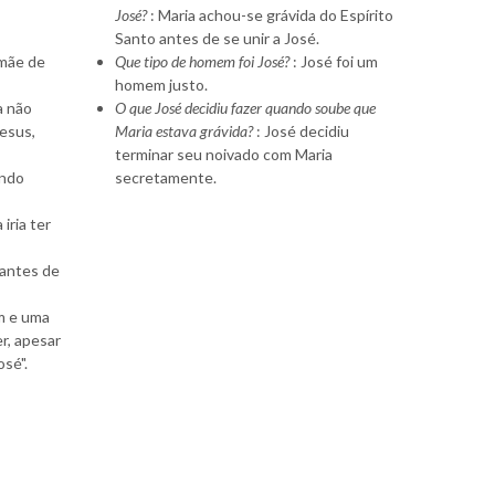
José?
: Maria achou-se grávida do Espírito
Santo antes de se unir a José.
 mãe de
Que tipo de homem foi José?
: José foi um
homem justo.
a não
O que José decidiu fazer quando soube que
Jesus,
Maria estava grávida?
: José decidiu
terminar seu noivado com Maria
indo
secretamente.
iria ter
 antes de
m e uma
r, apesar
osé".