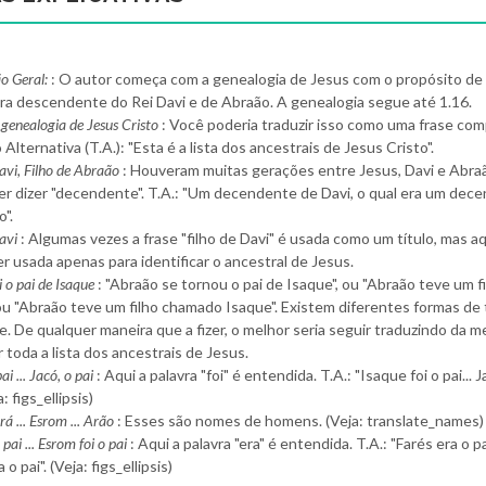
o Geral:
: O autor começa com a genealogia de Jesus com o propósito de
era descendente do Rei Davi e de Abraão. A genealogia segue até 1.16.
 genealogia de Jesus Cristo
: Você poderia traduzir isso como uma frase com
Alternativa (T.A.): "Esta é a lista dos ancestrais de Jesus Cristo".
avi, Filho de Abraão
: Houveram muitas gerações entre Jesus, Davi e Abraã
uer dizer "decendente". T.A.: "Um decendente de Davi, o qual era um dec
".
avi
: Algumas vezes a frase "filho de Davi" é usada como um título, mas aq
r usada apenas para identificar o ancestral de Jesus.
 o pai de Isaque
: "Abraão se tornou o pai de Isaque", ou "Abraão teve um f
ou "Abraão teve um filho chamado Isaque". Existem diferentes formas de 
e. De qualquer maneira que a fizer, o melhor seria seguir traduzindo da 
 toda a lista dos ancestrais de Jesus.
ai ... Jacó, o pai
: Aqui a palavra "foi" é entendida. T.A.: "Isaque foi o pai... J
a: figs_ellipsis)
rá ... Esrom ... Arão
: Esses são nomes de homens. (Veja: translate_names)
 pai ... Esrom foi o pai
: Aqui a palavra "era" é entendida. T.A.: "Farés era o pai
o pai". (Veja: figs_ellipsis)