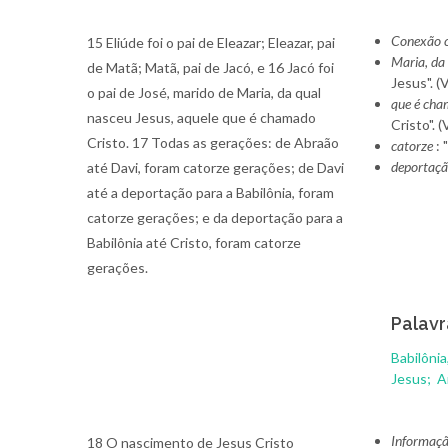
Conexão c
15 Eliúde foi o pai de Eleazar; Eleazar, pai
Maria, da
de Matã; Matã, pai de Jacó, e 16 Jacó foi
Jesus". (
o pai de José, marido de Maria, da qual
que é cha
nasceu Jesus, aquele que é chamado
Cristo". 
Cristo. 17 Todas as gerações: de Abraão
catorze
: 
deportaçã
até Davi, foram catorze gerações; de Davi
até a deportação para a Babilônia, foram
catorze gerações; e da deportação para a
Babilônia até Cristo, foram catorze
gerações.
Palavr
Babilônia
Jesus;
A
Informaçã
18 O nascimento de Jesus Cristo