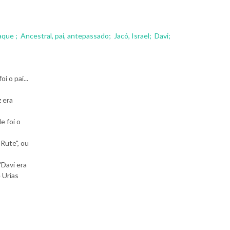
aque ;
Ancestral, pai, antepassado;
Jacó, Israel;
Davi;
i o pai...
z era
de foi o
 Rute", ou
"Davi era
 Urias