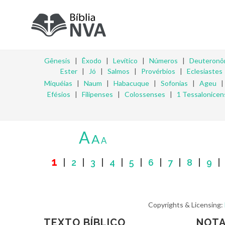
Gênesis
|
Êxodo
|
Levítico
|
Números
|
Deuteronô
Ester
|
Jó
|
Salmos
|
Provérbios
|
Eclesiastes
Miquéias
|
Naum
|
Habacuque
|
Sofonias
|
Ageu
Efésios
|
Filipenses
|
Colossenses
|
1 Tessalonicen
A
A
A
1
|
2
|
3
|
4
|
5
|
6
|
7
|
8
|
9
Copyrights & Licensing:
TEXTO BÍBLICO
NOTA