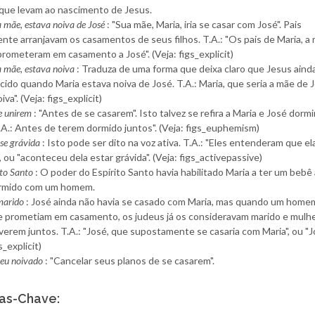
que levam ao nascimento de Jesus.
a mãe, estava noiva de José
: "Sua mãe, Maria, iria se casar com José". Pais
nte arranjavam os casamentos de seus filhos. T.A.: "Os pais de Maria, a
prometeram em casamento a José". (Veja: figs_explicit)
a mãe, estava noiva
: Traduza de uma forma que deixa claro que Jesus aind
cido quando Maria estava noiva de José. T.A.: Maria, que seria a mãe de 
va". (Veja: figs_explicit)
e unirem
: "Antes de se casarem". Isto talvez se refira a Maria e José dorm
.A.: Antes de terem dormido juntos". (Veja: figs_euphemism)
-se grávida
: Isto pode ser dito na voz ativa. T.A.: "Eles entenderam que ela 
 ou "aconteceu dela estar grávida". (Veja: figs_activepassive)
ito Santo
: O poder do Espírito Santo havia habilitado Maria a ter um bebê
ormido com um homem.
 marido
: José ainda não havia se casado com Maria, mas quando um home
e prometiam em casamento, os judeus já os consideravam marido e mulhe
verem juntos. T.A.: "José, que supostamente se casaria com Maria", ou "J
s_explicit)
seu noivado
: "Cancelar seus planos de se casarem".
as-Chave: