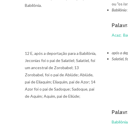
ou "os is
Babilônia.
Babilônia
Palavr
Acaz;
Ba
após a de
12 E, após a deportação para a Babilônia,
Salatiel, 
Jeconias foi o pai de Salatiel; Salatiel, foi
um ancestral de Zorobabel; 13
Zorobabel, foi o pai de Abiúde; Abiúde,
pai de Eliaquim; Eliaquim, pai de Azor; 14
Azor foi o pai de Sadoque; Sadoque, pai
de Aquim; Aquim, pai de Eliúde;
Palavr
Babilônia