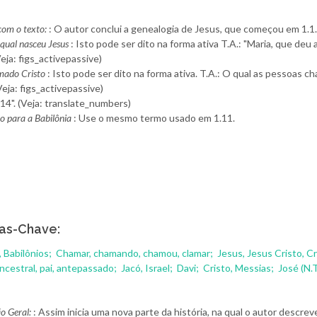
om o texto:
: O autor conclui a genealogia de Jesus, que começou em 1.1
 qual nasceu Jesus
: Isto pode ser dito na forma ativa T.A.: "Maria, que deu a
Veja: figs_activepassive)
mado Cristo
: Isto pode ser dito na forma ativa. T.A.: O qual as pessoas 
(Veja: figs_activepassive)
"14". (Veja: translate_numbers)
o para a Babilônia
: Use o mesmo termo usado em 1.11.
as-Chave:
, Babilônios;
Chamar, chamando, chamou, clamar;
Jesus, Jesus Cristo, C
ncestral, pai, antepassado;
Jacó, Israel;
Davi;
Cristo, Messias;
José (N.T
o Geral:
: Assim inicia uma nova parte da história, na qual o autor descrev