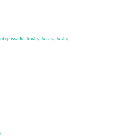
 antepassado;
Irmão;
Josias;
Jotão;
l;