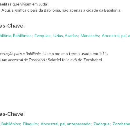
raelitas que viviam em Judá".
: Aqui, significa o país da Babilônia, não apenas a cidade da Babilônia.
as-Chave:
bilônia, Babilônios;
Ezequias;
Uzias, Azarias;
Manassés;
Ancestral, pai,
portação para a Babilônia
: Use o mesmo termo usado em 1:11.
foi um ancestral de Zorobabel
: Salatiel foi o avô de Zorobabel.
as-Chave:
, Babilônios;
Eliaquim;
Ancestral, pai, antepassado;
Zadoque;
Zorobabe