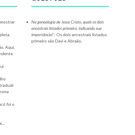
 mostrar
Na genealogia de Jesus Cristo, quais os dois
ancestrais listados primeiro, indicando sua
pleta.
importância?
: Os dois ancestrais listados
primeiro são Davi e Abraão.
o. Aqui,
endente
ui
ilho
traduzir
mesma
acó foi o
...