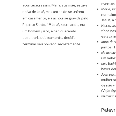
eventos 
aconteceu assim: Maria, sua mãe, estava
Maria, su
noiva de José, mas antes de se unirem
normalme
em casamento, ela achou-se grávida pelo
Jesus, a 
Espírito Santo. 19 José, seu marido, era
Maria, su
tinha nas
um homem justo, e não querendo
estava noi
desonrá-la publicamente, decidiu
antes de s
terminar seu noivado secretamente.
juntos. T
ela achou
um bebê",
pelo Espír
haver d
José, seu
mulher s
de não vi
(Veja: fig
terminar 
Palavr