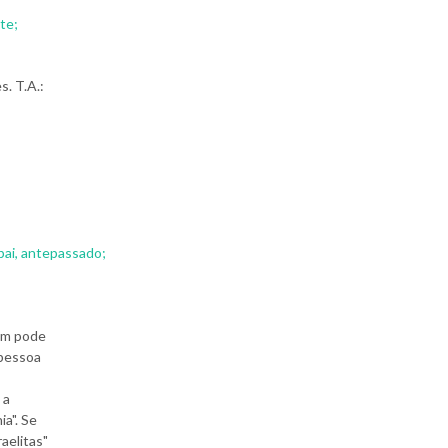
te;
s. T.A.:
 pai, antepassado;
bém pode
 pessoa
 a
ia". Se
raelitas"