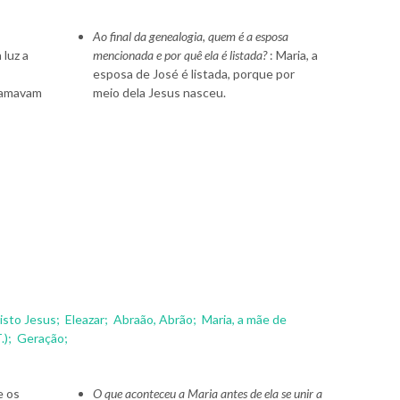
.
Ao final da genealogia, quem é a esposa
 luz a
mencionada e por quê ela é listada?
: Maria, a
esposa de José é listada, porque por
chamavam
meio dela Jesus nasceu.
risto Jesus;
Eleazar;
Abraão, Abrão;
Maria, a mãe de
.);
Geração;
e os
O que aconteceu a Maria antes de ela se unir a