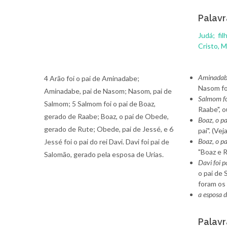
Palavr
Judá;
fil
Cristo, 
Aminadabe,
4 Arão foi o pai de Aminadabe;
Nasom foi 
Aminadabe, pai de Nasom; Nasom, pai de
Salmom fo
Salmom; 5 Salmom foi o pai de Boaz,
Raabe", o
gerado de Raabe; Boaz, o pai de Obede,
Boaz, o pa
gerado de Rute; Obede, pai de Jessé, e 6
pai". (Vej
Boaz, o p
Jessé foi o pai do rei Davi. Davi foi pai de
"Boaz e 
Salomão, gerado pela esposa de Urias.
Davi foi p
o pai de 
foram os 
a esposa d
Palavr