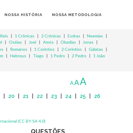
NOSSA HISTÓRIA
NOSSA METODOLOGIA
 Reis
|
1 Crônicas
|
2 Crônicas
|
Esdras
|
Neemias
|
l
|
Oséias
|
Joel
|
Amós
|
Obadias
|
Jonas
|
os
|
Romanos
|
1 Coríntios
|
2 Coríntios
|
Gálatas
|
om
|
Hebreus
|
Tiago
|
1 Pedro
|
2 Pedro
|
1 João
A
A
A
|
20
|
21
|
22
|
23
|
24
|
25
|
26
rnacional (CC BY-SA 4.0)
QUESTÕES