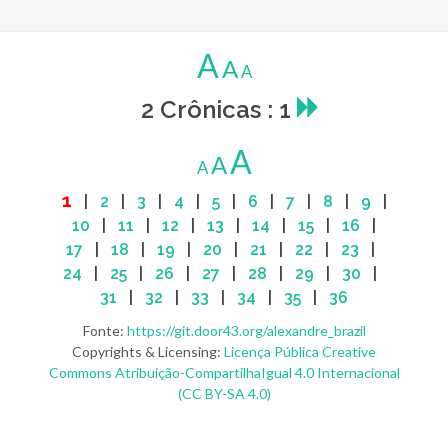
A
A
A
2 Crônicas : 1
A
A
A
1
|
2
|
3
|
4
|
5
|
6
|
7
|
8
|
9
|
10
|
11
|
12
|
13
|
14
|
15
|
16
|
17
|
18
|
19
|
20
|
21
|
22
|
23
|
24
|
25
|
26
|
27
|
28
|
29
|
30
|
31
|
32
|
33
|
34
|
35
|
36
Fonte:
https://git.door43.org/alexandre_brazil
Copyrights & Licensing:
Licença Pública Creative
Commons Atribuição-CompartilhaIgual 4.0 Internacional
(CC BY-SA 4.0)