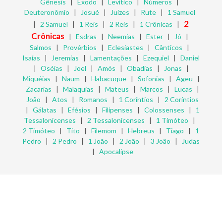
Gênesis
|
Êxodo
|
Levítico
|
Números
|
Deuteronômio
|
Josué
|
Juízes
|
Rute
|
1 Samuel
2
|
2 Samuel
|
1 Reis
|
2 Reis
|
1 Crônicas
|
Crônicas
|
Esdras
|
Neemias
|
Ester
|
Jó
|
Salmos
|
Provérbios
|
Eclesiastes
|
Cânticos
|
Isaías
|
Jeremias
|
Lamentações
|
Ezequiel
|
Daniel
|
Oséias
|
Joel
|
Amós
|
Obadias
|
Jonas
|
Miquéias
|
Naum
|
Habacuque
|
Sofonias
|
Ageu
|
Zacarias
|
Malaquias
|
Mateus
|
Marcos
|
Lucas
|
João
|
Atos
|
Romanos
|
1 Coríntios
|
2 Coríntios
|
Gálatas
|
Efésios
|
Filipenses
|
Colossenses
|
1
Tessalonicenses
|
2 Tessalonicenses
|
1 Timóteo
|
2 Timóteo
|
Tito
|
Filemom
|
Hebreus
|
Tiago
|
1
Pedro
|
2 Pedro
|
1 João
|
2 João
|
3 João
|
Judas
|
Apocalipse