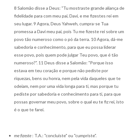
8 Salomão disse a Deus: "Tu mostraste grande aliança de
fidelidade para com meu pai, Davi, e me fizestes rei em
seu lugar. 9 Agora, Deus Yahweh, cumpra-se Tua
promessa a Davi meu pai, pois Tu me fizeste rei sobre um
povo tão numeroso como o pó da terra. 10 Agora, dá-me
sabedoria e conhecimento, para que eu possa liderar
esse povo, pois quem pode julgar Teu povo, que é tão
numeroso?". 11 Deus disse a Salomão: "Porque isso
estava em teu coração e porque não pediste por
riquezas, bens ou honra, nem pela vida daqueles que te
odeiam, nem por uma vida longa para ti, mas porque tu
pediste por sabedoria e conhecimento para ti, para que
possas governar meu povo, sobre o qual eu te fiz rei, isto
é o que te farei.
me fizeste
: T.A.: "concluíste" ou "cumpriste".