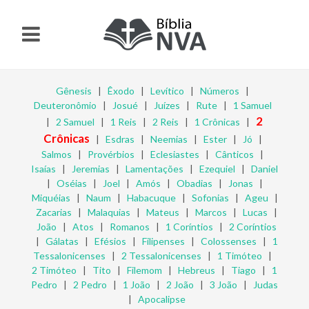
Gênesis
|
Êxodo
|
Levítico
|
Números
|
Deuteronômio
|
Josué
|
Juízes
|
Rute
|
1 Samuel
2
|
2 Samuel
|
1 Reis
|
2 Reis
|
1 Crônicas
|
Crônicas
|
Esdras
|
Neemias
|
Ester
|
Jó
|
Salmos
|
Provérbios
|
Eclesiastes
|
Cânticos
|
Isaías
|
Jeremias
|
Lamentações
|
Ezequiel
|
Daniel
|
Oséias
|
Joel
|
Amós
|
Obadias
|
Jonas
|
Miquéias
|
Naum
|
Habacuque
|
Sofonias
|
Ageu
|
Zacarias
|
Malaquias
|
Mateus
|
Marcos
|
Lucas
|
João
|
Atos
|
Romanos
|
1 Coríntios
|
2 Coríntios
|
Gálatas
|
Efésios
|
Filipenses
|
Colossenses
|
1
Tessalonicenses
|
2 Tessalonicenses
|
1 Timóteo
|
2 Timóteo
|
Tito
|
Filemom
|
Hebreus
|
Tiago
|
1
Pedro
|
2 Pedro
|
1 João
|
2 João
|
3 João
|
Judas
|
Apocalipse