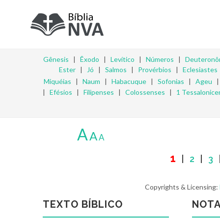
Gênesis
|
Êxodo
|
Levítico
|
Números
|
Deuteronô
Ester
|
Jó
|
Salmos
|
Provérbios
|
Eclesiastes
Miquéias
|
Naum
|
Habacuque
|
Sofonias
|
Ageu
|
Efésios
|
Filipenses
|
Colossenses
|
1 Tessalonice
A
A
A
1
|
2
|
3
Copyrights & Licensing:
TEXTO BÍBLICO
NOTA