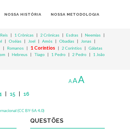
NOSSA HISTÓRIA
NOSSA METODOLOGIA
 Reis
|
1 Crônicas
|
2 Crônicas
|
Esdras
|
Neemias
|
l
|
Oséias
|
Joel
|
Amós
|
Obadias
|
Jonas
|
1 Coríntios
s
|
Romanos
|
|
2 Coríntios
|
Gálatas
mom
|
Hebreus
|
Tiago
|
1 Pedro
|
2 Pedro
|
1 João
A
A
A
4
|
15
|
16
rnacional (CC BY-SA 4.0)
QUESTÕES