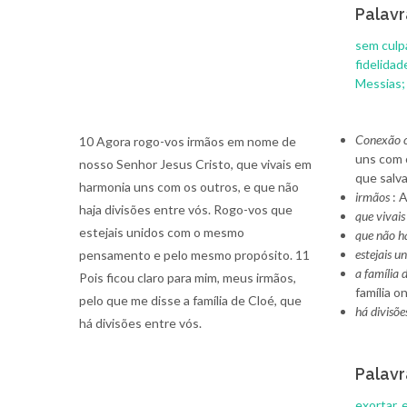
Palavr
sem culp
fidelidad
Messias
Conexão c
10 Agora rogo-vos irmãos em nome de
uns com 
nosso Senhor Jesus Cristo, que vivais em
que salva
harmonia uns com os outros, e que não
irmãos
: 
haja divisões entre vós. Rogo-vos que
que vivai
estejais unidos com o mesmo
que não ha
estejais 
pensamento e pelo mesmo propósito. 11
a família 
Pois ficou claro para mim, meus irmãos,
família o
pelo que me disse a família de Cloé, que
há divisõe
há divisões entre vós.
Palavr
exortar,