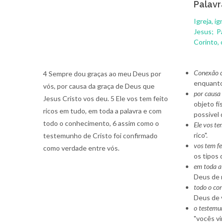
Palavr
Igreja, ig
Jesus;
P
Corinto, 
Conexão c
4 Sempre dou graças ao meu Deus por
enquanto
vós, por causa da graça de Deus que
por causa
Jesus Cristo vos deu. 5 Ele vos tem feito
objeto f
ricos em tudo, em toda a palavra e com
possível
todo o conhecimento, 6 assim como o
Ele vos te
rico".
testemunho de Cristo foi confirmado
vos tem fe
como verdade entre vós.
os tipos 
em toda a
Deus de 
todo o co
Deus de 
o testemu
"vocês v