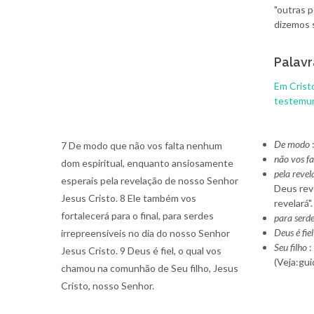
"outras 
dizemos s
Palavr
Em Crist
testemu
De modo
7 De modo que não vos falta nenhum
não vos f
dom espiritual, enquanto ansiosamente
pela revel
esperais pela revelação de nosso Senhor
Deus rev
Jesus Cristo. 8 Ele também vos
revelará".
fortalecerá para o final, para serdes
para serde
Deus é fiel
irrepreensíveis no dia do nosso Senhor
Seu filho
:
Jesus Cristo. 9 Deus é fiel, o qual vos
(Veja:gu
chamou na comunhão de Seu filho, Jesus
Cristo, nosso Senhor.