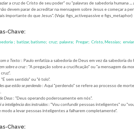
ziar a cruz de Cristo de seu poder" ou "palavras de sabedoria humana ... 
não devem parar de acreditar na mensagem sobre Jesus e começar a pe
is importante do que Jesus". (Veja: figs_activepassive e figs_metaphor)
as-Chave:
bedoria ;
batizar, batismo;
cruz;
palavra;
Pregar;
Cristo, Messias;
envia
om o Texto:
: Paulo enfatiza a sabedoria de Deus em vez da sabedoria d
m sobre a cruz
: "A pregação sobre a crucificação" ou "a mensagem da mo
 cruz".
 "É sem sentido" ou "é tolo".
les que estão se perdendo
: Aqui "perdendo" se refere ao processo de mort
.
 de Deus
: "Deus operando poderosamente em nós".
i a inteligência dos instruídos
: "Vou confundir pessoas inteligentes" ou "vou
e modo a levar pessoas inteligentes a falharem completamente".
as-Chave: