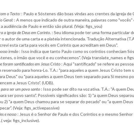
om o Texto:
: Paulo e Sóstenes dão boas vindas aos crentes da igreja de 
o Geral:
: A menos que indicado de outra maneira, palavras como "vocês" 
 a audiência de Paulo e então são plural. (Veja: figs_you)
ra a igreja de Deus em Corinto.
: Seu idioma pode ter uma forma particular d
r o autor de uma carta e a plateia intencionada. Tradução Alternativa (T.A.
screvi esta carta para vocês em Corinto que acreditam em Deus".
nosso irmão
: Isso indica que tanto Paulo como os coríntios conheciam Só
stenes, o irmão que você e eu conhecemos". (Veja translate_names e figs_
e foram santificados em Jesus Cristo
: Aqui "santificado" se refere as pesso
 reservado para honra-Lo. T.A.: "para aqueles a quem Jesus Cristo tem 
para Deus" ou "para aqueles a quem Deus tem separado para Si mesmo p
encem a Jesus Cristo". (UDB).
para ser um povo santo
: Isso pode ser dito na voz ativa. T.A.: "A quem De
ra ser povo santo". Possíveis significados são: 1) "a quem Deus separou
u 2) "a quem Deus chamou para se separar do pecado" ou "a quem Deu
pecar". (Veja: figs_activepassive)
es e nosso
: Jesus é o Senhor de Paulo e dos Coríntios e o mesmo Senhor
.( veja: figs_inclusive).