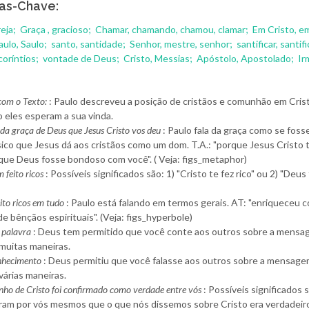
as-Chave:
reja;
Graça , gracioso;
Chamar, chamando, chamou, clamar;
Em Cristo, e
aulo, Saulo;
santo, santidade;
Senhor, mestre, senhor;
santificar, santif
coríntios;
vontade de Deus;
Cristo, Messias;
Apóstolo, Apostolado;
Ir
om o Texto:
: Paulo descreveu a posição de cristãos e comunhão em Cris
 eles esperam a sua vinda.
 da graça de Deus que Jesus Cristo vos deu
: Paulo fala da graça como se foss
ísico que Jesus dá aos cristãos como um dom. T.A.: "porque Jesus Cristo
 que Deus fosse bondoso com você". ( Veja: figs_metaphor)
m feito ricos
: Possíveis significados são: 1) "Cristo te fez rico" ou 2) "Deus
ito ricos em tudo
: Paulo está falando em termos gerais. AT: "enriqueceu 
de bênçãos espirituais". (Veja: figs_hyperbole)
 palavra
: Deus tem permitido que você conte aos outros sobre a mensa
muitas maneiras.
nhecimento
: Deus permitiu que você falasse aos outros sobre a mensage
várias maneiras.
nho de Cristo foi confirmado como verdade entre vós
: Possíveis significados s
iram por vós mesmos que o que nós dissemos sobre Cristo era verdadeiro