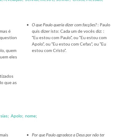
O que Paulo queria dizer com facções?
: Paulo
 mas é
quis dizer isto: Cada um de vocês diz: :
_rquestion
"Eu estou com Paulo", ou "Eu estou com
Apolo", ou "Eu estou com Cefas", ou "Eu
olo, quem
estou com Cristo".
 quem eles
tizados
lo que as
sias;
Apolo;
nome;
 mais
Por que Paulo agradece a Deus por não ter