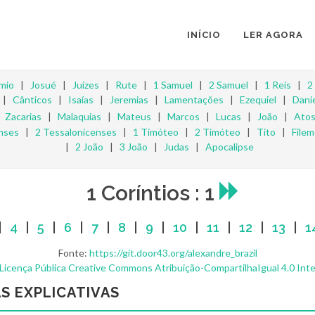
INÍCIO
LER AGORA
mio
|
Josué
|
Juízes
|
Rute
|
1 Samuel
|
2 Samuel
|
1 Reis
|
2
|
Cânticos
|
Isaías
|
Jeremias
|
Lamentações
|
Ezequiel
|
Danie
|
Zacarias
|
Malaquias
|
Mateus
|
Marcos
|
Lucas
|
João
|
Ato
nses
|
2 Tessalonicenses
|
1 Timóteo
|
2 Timóteo
|
Tito
|
File
|
2 João
|
3 João
|
Judas
|
Apocalipse
1 Coríntios : 1
|
4
|
5
|
6
|
7
|
8
|
9
|
10
|
11
|
12
|
13
|
1
Fonte:
https://git.door43.org/alexandre_brazil
Licença Pública Creative Commons Atribuição-CompartilhaIgual 4.0 Inte
S EXPLICATIVAS