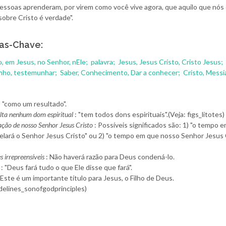
pessoas aprenderam, por virem como você vive agora, que aquilo que nós
obre Cristo é verdade".
as-Chave:
o, em Jesus, no Senhor, nEle;
palavra;
Jesus, Jesus Cristo, Cristo Jesus;
nho, testemunhar;
Saber, Conhecimento, Dar a conhecer;
Cristo, Messi
: "como um resultado".
alta nenhum dom espiritual
: "tem todos dons espirituais".(Veja: figs_litotes)
ação de nosso Senhor Jesus Cristo
: Possíveis significados são: 1) "o tempo 
elará o Senhor Jesus Cristo" ou 2) "o tempo em que nosso Senhor Jesus 
s irrepreensíveis
: Não haverá razão para Deus condená-lo.
: "Deus fará tudo o que Ele disse que fará".
 Este é um importante título para Jesus, o Filho de Deus.
idelines_sonofgodprinciples)