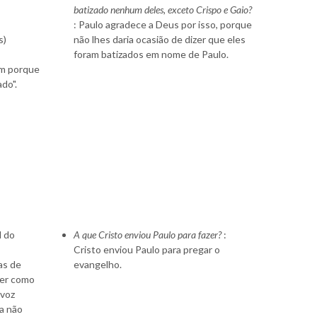
batizado nenhum deles, exceto Crispo e Gaio?
: Paulo agradece a Deus por isso, porque
s)
não lhes daria ocasião de dizer que eles
foram batizados em nome de Paulo.
ém porque
do".
l do
A que Cristo enviou Paulo para fazer?
:
Cristo enviou Paulo para pregar o
ras de
evangelho.
der como
 voz
na não