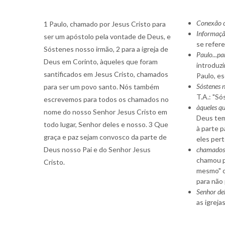
Conexão c
1 Paulo, chamado por Jesus Cristo para
Informaçã
ser um apóstolo pela vontade de Deus, e
se refere
Sóstenes nosso irmão, 2 para a igreja de
Paulo...pa
Deus em Corinto, àqueles que foram
introduzi
santificados em Jesus Cristo, chamados
Paulo, e
Sóstenes 
para ser um povo santo. Nós também
T.A.: "Só
escrevemos para todos os chamados no
àqueles qu
nome do nosso Senhor Jesus Cristo em
Deus tem
todo lugar, Senhor deles e nosso. 3 Que
à parte 
graça e paz sejam convosco da parte de
eles pert
Deus nosso Pai e do Senhor Jesus
chamados 
chamou pa
Cristo.
mesmo" o
para não 
Senhor del
as igrejas