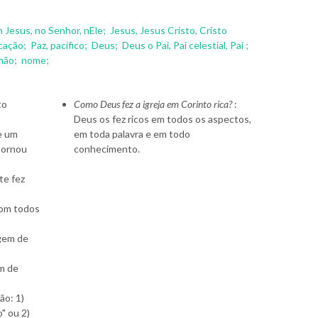
m Jesus, no Senhor, nEle;
Jesus, Jesus Cristo, Cristo
icação;
Paz, pacífico;
Deus;
Deus o Pai, Pai celestial, Pai ;
mão;
nome;
to
Como Deus fez a igreja em Corinto rica?
:
Deus os fez ricos em todos os aspectos,
e um
em toda palavra e em todo
 tornou
conhecimento.
 te fez
com todos
gem de
m de
ão: 1)
" ou 2)