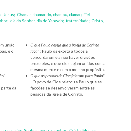
to Jesus;
Chamar, chamando, chamou, clamar;
Fiel,
nhor;
dia do Senhor, dia de Yahweh;
fraternidade;
Cristo,
em união
O que Paulo deseja que a Igreja de Corinto
oas, é o
faça?
: Paulo os exorta a todos a
concordarem e a não haver divisões
entre eles, e que eles sejam unidos com a
mesma mente e com o mesmo propósito.
s".
O que as pessoas de Cloe falaram para Paulo?
: O povo de Cloe relatou a Paulo que as
 parte da
facções se desenvolveram entre as
pessoas da igreja de Corinto.
ar, revelação;
Senhor, mestre, senhor;
Cristo, Messias;