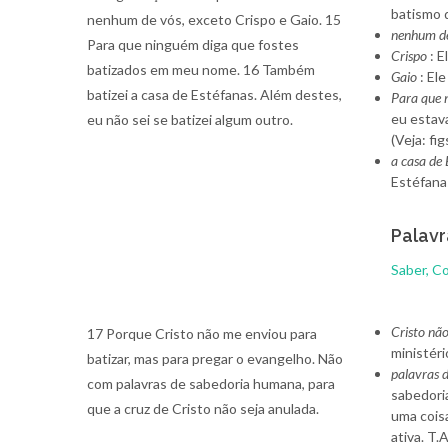
batismo 
nenhum de vós, exceto Crispo e Gaio. 15
nenhum de
Para que ninguém diga que fostes
Crispo
: E
batizados em meu nome. 16 Também
Gaio
: Ele
batizei a casa de Estéfanas. Além destes,
Para que 
eu estav
eu não sei se batizei algum outro.
(Veja: fi
a casa de 
Estéfana
Palavr
Saber, C
Cristo nã
17 Porque Cristo não me enviou para
ministéri
batizar, mas para pregar o evangelho. Não
palavras d
com palavras de sabedoria humana, para
sabedori
que a cruz de Cristo não seja anulada.
uma coisa
ativa. T.