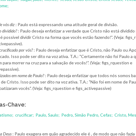
ome;
e vós diz
: Paulo está expressando uma atitude geral de divisão.
o dividido?
: Paulo deseja enfatizar a verdade que Cristo não está dividido
é possivel dividir Cristo na forma que vocês estão fazendo!". (Veja: figs
tivepassive).
crucificado por vós?
: Paulo deseja enfatizar que é Cristo, não Paulo ou Ap
ficado. Isso pode ser dito na voz ativa. T.A.: "Certamente não foi Paulo a
 para morrer na cruz para a salvação de vocês!". (Veja: figs_rquestion e
vepassive).
tizados em nome de Paulo?
: Paulo deseja enfatizar que todos nós somos ba
e Cristo. Isso pode ser dito na voz ativa. T.A.: "Não foi em nome de Pau
atizaram vocês". (Veja: figs_rquestion e figs_activepassive)
as-Chave:
batismo;
crucificar;
Paulo, Saulo;
Pedro, Simão Pedro, Cefas;
Cristo, Mes
 a Deus
: Paulo exagera em quão agradecido ele é , de modo que não fazia