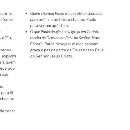
Corinto.
Quem chamou Paulo e a que ele foi chamado
e "seus"
para ser?
: Jesus Cristo chamou Paulo
para ser um apóstolo.
e
O que Paulo deseja que a igreja em Corinto
): "Eu,
receba de Deus nosso Pai e do Senhor Jesus
Cristo?
: Paulo deseja que eles tenham
stenes.
graça e paz da parte de Deus nosso Pai e
explicit)
do Senhor Jesus Cristo.
as a quem
separado
orque
us
 para Si
s chamou
 de todas