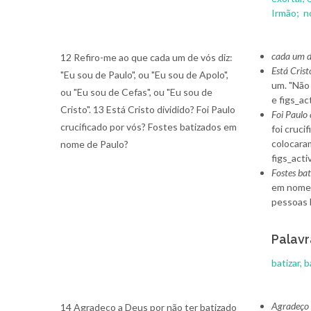
Irmão;
n
cada um d
12 Refiro-me ao que cada um de vós diz:
Está Crist
"Eu sou de Paulo", ou "Eu sou de Apolo",
um. "Não 
ou "Eu sou de Cefas", ou "Eu sou de
e figs_ac
Cristo". 13 Está Cristo dividido? Foi Paulo
Foi Paulo 
crucificado por vós? Fostes batizados em
foi cruci
colocaram
nome de Paulo?
figs_acti
Fostes ba
em nome d
pessoas b
Palavr
batizar, 
Agradeço
14 Agradeço a Deus por não ter batizado