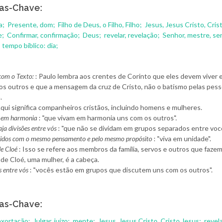
as-Chave:
a;
Presente, dom;
Filho de Deus, o Filho, Filho;
Jesus, Jesus Cristo, Cris
e;
Confirmar, confirmação;
Deus;
revelar, revelação;
Senhor, mestre, se
;
tempo bíblico: dia;
om o Texto:
: Paulo lembra aos crentes de Corínto que eles devem viver 
os outros e que a mensagem da cruz de Cristo, não o batismo pelas pess
.
Aqui significa companheiros cristãos, incluindo homens e mulheres.
s em harmonia
: "que vivam em harmonia uns com os outros".
ja divisões entre vós
: "que não se dividam em grupos separados entre você
unidos com o mesmo pensamento e pelo mesmo propósito
: "viva em unidade".
de Cloé
: Isso se refere aos membros da família, servos e outros que fazem
nde Cloé, uma mulher, é a cabeça.
s entre vós
: "vocês estão em grupos que discutem uns com os outros".
as-Chave:
 exortação;
Julgar, juízo;
mente;
Jesus, Jesus Cristo, Cristo Jesus;
revel