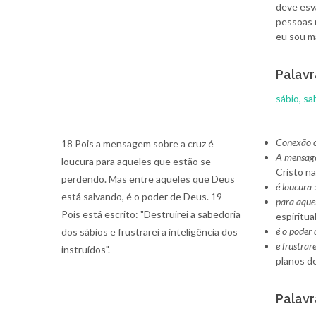
deve esva
pessoas 
eu sou ma
Palavr
sábio, sa
Conexão c
18 Pois a mensagem sobre a cruz é
A mensage
loucura para aqueles que estão se
Cristo na
perdendo. Mas entre aqueles que Deus
é loucura
:
está salvando, é o poder de Deus. 19
para aque
Pois está escrito: "Destruirei a sabedoria
espiritual
é o poder
dos sábios e frustrarei a inteligência dos
e frustrare
instruídos".
planos d
Palavr