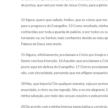
de justiça, que vem por meio de Jesus Cristo, para a glória
12 Agora, quero que saibais, irmãos, que as coisas que m
para o progresso do Evangelho. 13 Como resultado, minha
conhecidas por toda a guarda do palácio, e por todos os ou
tornaram-se, no Senhor, mais confiantes devido ao meu apr
Palavra de Deus sem medo.
15 Alguns, efetivamente, proclamam a Cristo por inveja e 
fazem com boa intenção. 16 Aqueles que proclamam a Cris
posto aqui em defesa do Evangelho. 17 Outros proclamam 
não, com sinceridade, pensando que me afligem enquanto 
18 Mas, que importa? De qualquer maneira, seja por prete
anunciado, e nisto eu me regozijo. Sim, e eu me alegrarei, 
minha salvação, por meio das vossas orações e pela provisã
20 De acordo com a minha intensa expectativa e convicta