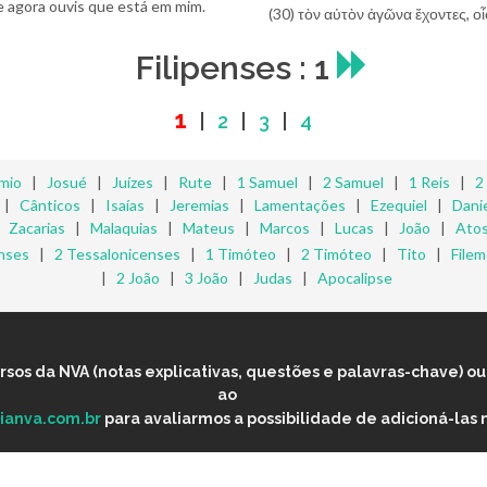
 agora ouvis que está em mim.
(30) τὸν αὐτὸν ἀγῶνα ἔχοντες, οἷο
Filipenses : 1
1
|
2
|
3
|
4
mio
|
Josué
|
Juízes
|
Rute
|
1 Samuel
|
2 Samuel
|
1 Reis
|
2
|
Cânticos
|
Isaías
|
Jeremias
|
Lamentações
|
Ezequiel
|
Danie
|
Zacarias
|
Malaquias
|
Mateus
|
Marcos
|
Lucas
|
João
|
Ato
nses
|
2 Tessalonicenses
|
1 Timóteo
|
2 Timóteo
|
Tito
|
File
|
2 João
|
3 João
|
Judas
|
Apocalipse
os da NVA (notas explicativas, questões e palavras-chave) ou 
ao
lianva.com.br
para avaliarmos a possibilidade de adicioná-las 