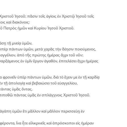
 Χριστοῦ Ἰησοῦ; πᾶσιν τοῖς ἁγίοις ἐν Χριστῷ Ἰησοῦ τοῖς
ις καὶ διακόνοις:
εοῦ Πατρὸς ἡμῶν καὶ Κυρίου Ἰησοῦ Χριστοῦ.
άσῃ τῇ μνείᾳ ὑμῶν,
 ὑπὲρ πάντων ὑμῶν, μετὰ χαρᾶς τὴν δέησιν ποιούμενος,
εὐαγγέλιον, ἀπὸ τῆς πρώτης ἡμέρας ἄχρι τοῦ νῦν;
ἐναρξάμενος ἐν ὑμῖν ἔργον ἀγαθὸν, ἐπιτελέσει ἄχρι ἡμέρας
το φρονεῖν ὑπὲρ πάντων ὑμῶν, διὰ τὸ ἔχειν με ἐν τῇ καρδίᾳ
ὶ ἐν τῇ ἀπολογίᾳ καὶ βεβαιώσει τοῦ εὐαγγελίου,
πάντας ὑμᾶς ὄντας.
ἐπιποθῶ πάντας ὑμᾶς ἐν σπλάγχνοις Χριστοῦ Ἰησοῦ.
ἡ ἀγάπη ὑμῶν ἔτι μᾶλλον καὶ μᾶλλον περισσεύῃ ἐν
αφέροντα, ἵνα ἦτε εἰλικρινεῖς καὶ ἀπρόσκοποι εἰς ἡμέραν