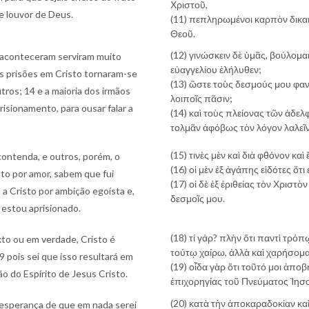
Χριστοῦ,
 e louvor de Deus.
(11) πεπληρωμένοι καρπὸν δικαι
Θεοῦ.
(12) γινώσκειν δὲ ὑμᾶς, βούλομαι
e aconteceram serviram muito
εὐαγγελίου ἐλήλυθεν;
s prisões em Cristo tornaram-se
(13) ὥστε τοὺς δεσμούς μου φαν
tros; 14 e a maioria dos irmãos
λοιποῖς πᾶσιν;
isionamento, para ousar falar a
(14) καὶ τοὺς πλείονας τῶν ἀδε
τολμᾶν ἀφόβως τὸν λόγον λαλεῖν
(15) τινὲς μὲν καὶ διὰ φθόνον καὶ
contenda, e outros, porém, o
(16) οἱ μὲν ἐξ ἀγάπης εἰδότες ὅτι
to por amor, sabem que fui
(17) οἱ δὲ ἐξ ἐριθείας τὸν Χριστὸ
a Cristo por ambição egoísta e,
δεσμοῖς μου.
estou aprisionado.
(18) τί γάρ? πλὴν ὅτι παντὶ τρόπῳ
xto ou em verdade, Cristo é
τούτῳ χαίρω, ἀλλὰ καὶ χαρήσομα
19 pois sei que isso resultará em
(19) οἶδα γὰρ ὅτι τοῦτό μοι ἀπο
o do Espírito de Jesus Cristo.
ἐπιχορηγίας τοῦ Πνεύματος Ἰησ
(20) κατὰ τὴν ἀποκαραδοκίαν καὶ
 esperança de que em nada serei