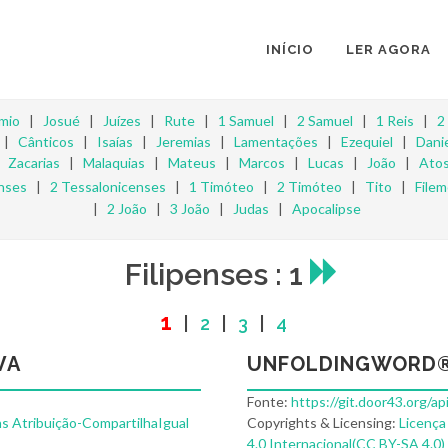
INÍCIO
LER AGORA
mio
|
Josué
|
Juízes
|
Rute
|
1 Samuel
|
2 Samuel
|
1 Reis
|
2
|
Cânticos
|
Isaías
|
Jeremias
|
Lamentações
|
Ezequiel
|
Danie
|
Zacarias
|
Malaquias
|
Mateus
|
Marcos
|
Lucas
|
João
|
Ato
nses
|
2 Tessalonicenses
|
1 Timóteo
|
2 Timóteo
|
Tito
|
File
|
2 João
|
3 João
|
Judas
|
Apocalipse
Filipenses : 1
1
|
2
|
3
|
4
VA
UNFOLDINGWORD®
Fonte:
https://git.door43.org/a
s Atribuição-CompartilhaIgual
Copyrights & Licensing:
Licença
4.0 Internacional(CC BY-SA 4.0)