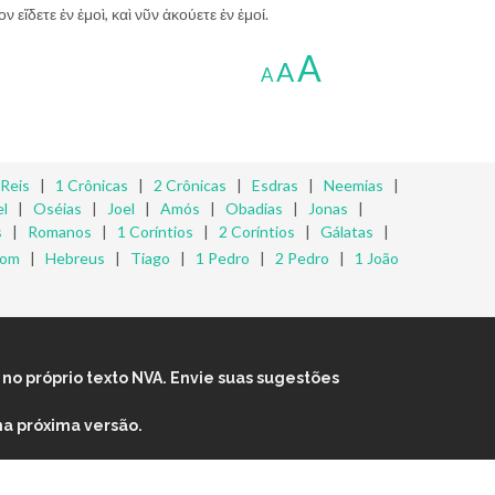
ν εἴδετε ἐν ἐμοὶ, καὶ νῦν ἀκούετε ἐν ἐμοί.
A
A
A
 Reis
|
1 Crônicas
|
2 Crônicas
|
Esdras
|
Neemias
|
l
|
Oséias
|
Joel
|
Amós
|
Obadias
|
Jonas
|
s
|
Romanos
|
1 Coríntios
|
2 Coríntios
|
Gálatas
|
mom
|
Hebreus
|
Tiago
|
1 Pedro
|
2 Pedro
|
1 João
no próprio texto NVA. Envie suas sugestões
na próxima versão.