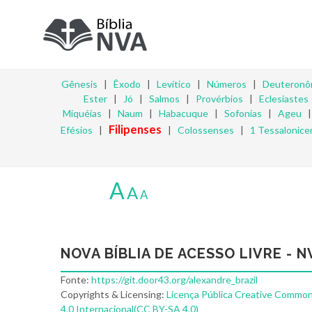
Gênesis
|
Êxodo
|
Levítico
|
Números
|
Deuteronô
Ester
|
Jó
|
Salmos
|
Provérbios
|
Eclesiastes
Miquéias
|
Naum
|
Habacuque
|
Sofonias
|
Ageu
Filipenses
Efésios
|
|
Colossenses
|
1 Tessalonice
A
A
A
NOVA BÍBLIA DE ACESSO LIVRE - N
Fonte:
https://git.door43.org/alexandre_brazil
Copyrights & Licensing:
Licença Pública Creative Common
4.0 Internacional(CC BY-SA 4.0)