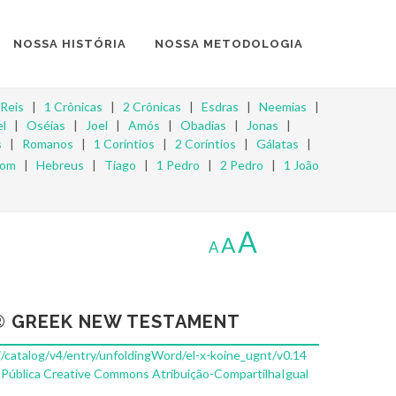
NOSSA HISTÓRIA
NOSSA METODOLOGIA
 Reis
|
1 Crônicas
|
2 Crônicas
|
Esdras
|
Neemias
|
l
|
Oséias
|
Joel
|
Amós
|
Obadias
|
Jonas
|
s
|
Romanos
|
1 Coríntios
|
2 Coríntios
|
Gálatas
|
mom
|
Hebreus
|
Tiago
|
1 Pedro
|
2 Pedro
|
1 João
A
A
A
 GREEK NEW TESTAMENT
pi/catalog/v4/entry/unfoldingWord/el-x-koine_ugnt/v0.14
 Pública Creative Commons Atribuição-CompartilhaIgual