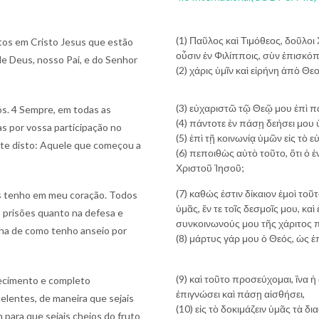
(1) Παῦλος καὶ Τιμόθεος, δοῦλοι
ntos em Cristo Jesus que estão
οὖσιν ἐν Φιλίπποις, σὺν ἐπισκόπο
 de Deus, nosso Pai, e do Senhor
(2) χάρις ὑμῖν καὶ εἰρήνη ἀπὸ Θ
(3) εὐχαριστῶ τῷ Θεῷ μου ἐπὶ π
s. 4 Sempre, em todas as
(4) πάντοτε ἐν πάσῃ δεήσει μου
as por vossa participação no
(5) ἐπὶ τῇ κοινωνίᾳ ὑμῶν εἰς τὸ 
ante disto: Aquele que começou a
(6) πεποιθὼς αὐτὸ τοῦτο, ὅτι ὁ 
Χριστοῦ Ἰησοῦ;
(7) καθώς ἐστιν δίκαιον ἐμοὶ τοῦ
vos tenho em meu coração. Todos
ὑμᾶς, ἔν τε τοῖς δεσμοῖς μου, κα
 prisões quanto na defesa e
συνκοινωνούς μου τῆς χάριτος 
ha de como tenho anseio por
(8) μάρτυς γάρ μου ὁ Θεός, ὡς 
(9) καὶ τοῦτο προσεύχομαι, ἵνα 
hecimento e completo
ἐπιγνώσει καὶ πάσῃ αἰσθήσει,
elentes, de maneira que sejais
(10) εἰς τὸ δοκιμάζειν ὑμᾶς τὰ δι
 para que sejais cheios do fruto