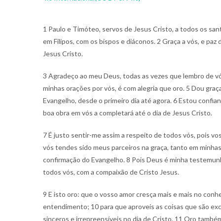
1 Paulo e Timóteo, servos de Jesus Cristo, a todos os sa
em Filipos, com os bispos e diáconos. 2 Graça a vós, e paz
Jesus Cristo.
3 Agradeço ao meu Deus, todas as vezes que lembro de vó
minhas orações por vós, é com alegria que oro. 5 Dou graç
Evangelho, desde o primeiro dia até agora. 6 Estou confi
boa obra em vós a completará até o dia de Jesus Cristo.
7 É justo sentir-me assim a respeito de todos vós, pois 
vós tendes sido meus parceiros na graça, tanto em minhas
confirmação do Evangelho. 8 Pois Deus é minha testemun
todos vós, com a compaixão de Cristo Jesus.
9 E isto oro: que o vosso amor cresça mais e mais no con
entendimento; 10 para que aproveis as coisas que são exc
sinceros e irrepreensíveis no dia de Cristo. 11 Oro também