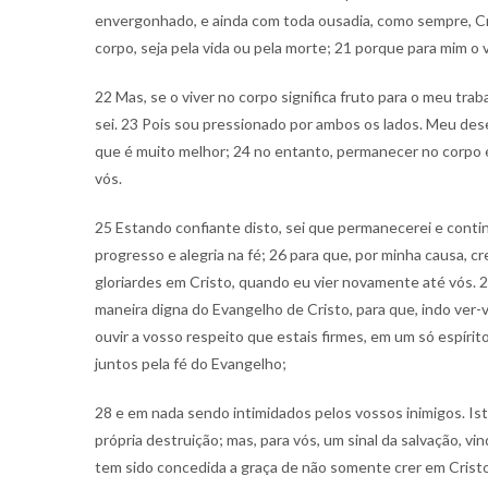
envergonhado, e ainda com toda ousadia, como sempre, C
corpo, seja pela vida ou pela morte; 21 porque para mim o v
22 Mas, se o viver no corpo significa fruto para o meu tra
sei. 23 Pois sou pressionado por ambos os lados. Meu desej
que é muito melhor; 24 no entanto, permanecer no corpo é
vós.
25 Estando confiante disto, sei que permanecerei e conti
progresso e alegria na fé; 26 para que, por minha causa, 
gloriardes em Cristo, quando eu vier novamente até vós. 2
maneira digna do Evangelho de Cristo, para que, indo ver-
ouvir a vosso respeito que estais firmes, em um só espírit
juntos pela fé do Evangelho;
28 e em nada sendo intimidados pelos vossos inimigos. Ist
própria destruição; mas, para vós, um sinal da salvação, v
tem sido concedida a graça de não somente crer em Crist