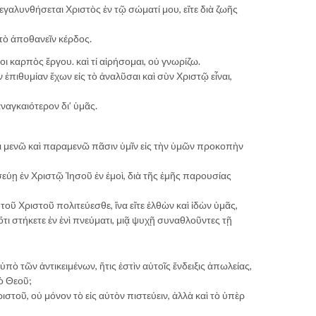
εγαλυνθήσεται Χριστὸς ἐν τῷ σώματί μου, εἴτε διὰ ζωῆς
ὶ τὸ ἀποθανεῖν κέρδος.
 μοι καρπὸς ἔργου. καὶ τί αἱρήσομαι, οὐ γνωρίζω.
ν ἐπιθυμίαν ἔχων εἰς τὸ ἀναλῦσαι καὶ σὺν Χριστῷ εἶναι,
 ἀναγκαιότερον δι’ ὑμᾶς.
ὅτι μενῶ καὶ παραμενῶ πᾶσιν ὑμῖν εἰς τὴν ὑμῶν προκοπὴν
εύῃ ἐν Χριστῷ Ἰησοῦ ἐν ἐμοὶ, διὰ τῆς ἐμῆς παρουσίας
τοῦ Χριστοῦ πολιτεύεσθε, ἵνα εἴτε ἐλθὼν καὶ ἰδὼν ὑμᾶς,
ὅτι στήκετε ἐν ἑνὶ πνεύματι, μιᾷ ψυχῇ συναθλοῦντες τῇ
 ὑπὸ τῶν ἀντικειμένων, ἥτις ἐστὶν αὐτοῖς ἔνδειξις ἀπωλείας,
ὸ Θεοῦ;
ριστοῦ, οὐ μόνον τὸ εἰς αὐτὸν πιστεύειν, ἀλλὰ καὶ τὸ ὑπὲρ