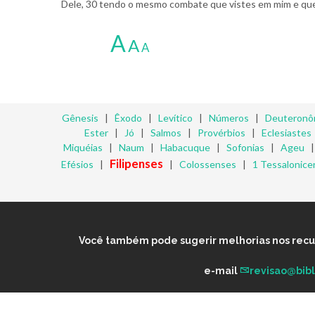
Dele, 30 tendo o mesmo combate que vistes em mim e que
A
A
A
Gênesis
|
Êxodo
|
Levítico
|
Números
|
Deuteronô
Ester
|
Jó
|
Salmos
|
Provérbios
|
Eclesiastes
Miquéias
|
Naum
|
Habacuque
|
Sofonias
|
Ageu
Filipenses
Efésios
|
|
Colossenses
|
1 Tessalonice
Você também pode sugerir melhorias nos recurs
e-mail
revisao@bib