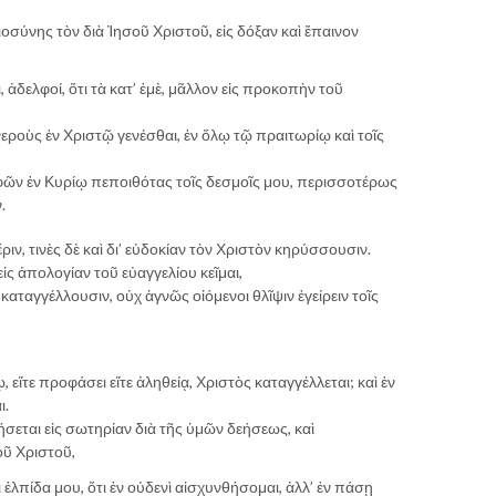
οσύνης τὸν διὰ Ἰησοῦ Χριστοῦ, εἰς δόξαν καὶ ἔπαινον
, ἀδελφοί, ὅτι τὰ κατ’ ἐμὲ, μᾶλλον εἰς προκοπὴν τοῦ
εροὺς ἐν Χριστῷ γενέσθαι, ἐν ὅλῳ τῷ πραιτωρίῳ καὶ τοῖς
λφῶν ἐν Κυρίῳ πεποιθότας τοῖς δεσμοῖς μου, περισσοτέρως
.
 ἔριν, τινὲς δὲ καὶ δι’ εὐδοκίαν τὸν Χριστὸν κηρύσσουσιν.
 εἰς ἀπολογίαν τοῦ εὐαγγελίου κεῖμαι,
ν καταγγέλλουσιν, οὐχ ἁγνῶς οἰόμενοι θλῖψιν ἐγείρειν τοῖς
, εἴτε προφάσει εἴτε ἀληθείᾳ, Χριστὸς καταγγέλλεται; καὶ ἐν
ι.
βήσεται εἰς σωτηρίαν διὰ τῆς ὑμῶν δεήσεως, καὶ
οῦ Χριστοῦ,
 ἐλπίδα μου, ὅτι ἐν οὐδενὶ αἰσχυνθήσομαι, ἀλλ’ ἐν πάσῃ