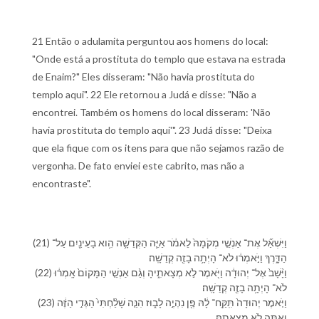
21 Então o adulamita perguntou aos homens do local:
"Onde está a prostituta do templo que estava na estrada
de Enaim?" Eles disseram: "Não havia prostituta do
templo aqui". 22 Ele retornou a Judá e disse: "Não a
encontrei. Também os homens do local disseram: 'Não
havia prostituta do templo aqui'". 23 Judá disse: "Deixa
que ela fique com os itens para que não sejamos razão de
vergonha. De fato enviei este cabrito, mas não a
encontraste".
(21) וַ⁠יִּשְׁאַ֞ל אֶת־ אַנְשֵׁ֤י מְקֹמָ⁠הּ֙ לֵ⁠אמֹ֔ר אַיֵּ֧ה הַ⁠קְּדֵשָׁ֛ה הִ֥וא בָ⁠עֵינַ֖יִם עַל־
הַ⁠דָּ֑רֶךְ וַ⁠יֹּ֣אמְר֔וּ לֹא־ הָיְתָ֥ה בָ⁠זֶ֖ה קְדֵשָֽׁה׃
(22) וַ⁠יָּ֨שָׁב֙ אֶל־ יְהוּדָ֔ה וַ⁠יֹּ֖אמֶר לֹ֣א מְצָאתִ֑י⁠הָ וְ⁠גַ֨ם אַנְשֵׁ֤י הַ⁠מָּקוֹם֙ אָֽמְר֔וּ
לֹא־ הָיְתָ֥ה בָ⁠זֶ֖ה קְדֵשָֽׁה׃
(23) וַ⁠יֹּ֤אמֶר יְהוּדָה֙ תִּֽקַּֽח־ לָ֔⁠הּ פֶּ֖ן נִהְיֶ֣ה לָ⁠ב֑וּז הִנֵּ֤ה שָׁלַ֨חְתִּי֙ הַ⁠גְּדִ֣י הַ⁠זֶּ֔ה
וְ⁠אַתָּ֖ה לֹ֥א מְצָאתָֽ⁠הּ׃