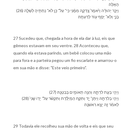
הָ⁠אֵֽלֶּה׃
(26) וַ⁠יַּכֵּ֣ר יְהוּדָ֗ה וַ⁠יֹּ֨אמֶר֙ צָֽדְקָ֣ה מִמֶּ֔⁠נִּי כִּֽי־ עַל־ כֵּ֥ן לֹא־ נְתַתִּ֖י⁠הָ לְ⁠שֵׁלָ֣ה
בְנִ֑⁠י וְ⁠לֹֽא־ יָסַ֥ף ע֖וֹד לְ⁠דַעְתָּֽ⁠ה׃
27 Sucedeu que, chegada a hora de ela dar à luz, eis que
gêmeos estavam em seu ventre. 28 Aconteceu que,
quando ela estava parindo, um bebê colocou uma mão
para fora e a parteira pegou um fio escarlate e amarrou-o
em sua mão e disse: "Este veio primeiro".
(27) וַ⁠יְהִ֖י בְּ⁠עֵ֣ת לִדְתָּ֑⁠הּ וְ⁠הִנֵּ֥ה תְאוֹמִ֖ים בְּ⁠בִטְנָֽ⁠הּ׃
(28) וַ⁠יְהִ֥י בְ⁠לִדְתָּ֖⁠הּ וַ⁠יִּתֶּן־ יָ֑ד וַ⁠תִּקַּ֣ח הַ⁠מְיַלֶּ֗דֶת וַ⁠תִּקְשֹׁ֨ר עַל־ יָד֤⁠וֹ שָׁנִי֙
לֵ⁠אמֹ֔ר זֶ֖ה יָצָ֥א רִאשֹׁנָֽה׃
29 Todavia ele recolheu sua mão de volta e eis que seu