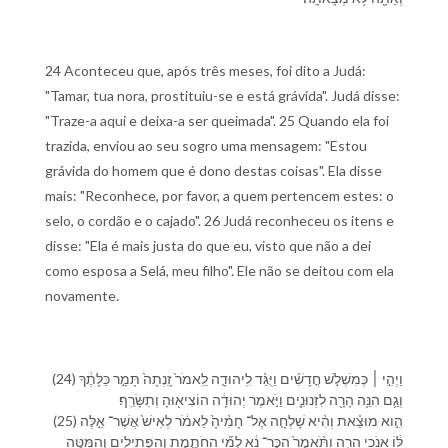
24 Aconteceu que, após três meses, foi dito a Judá:
"Tamar, tua nora, prostituiu-se e está grávida". Judá disse:
"Traze-a aqui e deixa-a ser queimada". 25 Quando ela foi
trazida, enviou ao seu sogro uma mensagem: "Estou
grávida do homem que é dono destas coisas". Ela disse
mais: "Reconhece, por favor, a quem pertencem estes: o
selo, o cordão e o cajado". 26 Judá reconheceu os itens e
disse: "Ela é mais justa do que eu, visto que não a dei
como esposa a Selá, meu filho". Ele não se deitou com ela
novamente.
(24) וַ⁠יְהִ֣י ׀ כְּ⁠מִ⁠שְׁלֹ֣שׁ חֳדָשִׁ֗ים וַ⁠יֻּגַּ֨ד לִֽ⁠יהוּדָ֤ה לֵֽ⁠אמֹר֙ זָֽנְתָה֙ תָּמָ֣ר כַּלָּתֶ֔⁠ךָ
וְ⁠גַ֛ם הִנֵּ֥ה הָרָ֖ה לִ⁠זְנוּנִ֑ים וַ⁠יֹּ֣אמֶר יְהוּדָ֔ה הוֹצִיא֖וּ⁠הָ וְ⁠תִשָּׂרֵֽף׃
(25) הִ֣וא מוּצֵ֗את וְ⁠הִ֨יא שָׁלְחָ֤ה אֶל־ חָמִ֨י⁠הָ֙ לֵ⁠אמֹ֔ר לְ⁠אִישׁ֙ אֲשֶׁר־ אֵ֣לֶּה
לּ֔⁠וֹ אָנֹכִ֖י הָרָ֑ה וַ⁠תֹּ֨אמֶר֙ הַכֶּר־ נָ֔א לְ⁠מִ֞י הַ⁠חֹתֶ֧מֶת וְ⁠הַ⁠פְּתִילִ֛ים וְ⁠הַ⁠מַּטֶּ֖ה