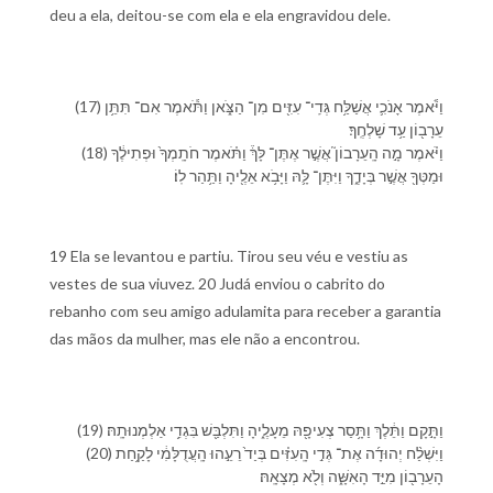
deu a ela, deitou-se com ela e ela engravidou dele.
(17) וַ⁠יֹּ֕אמֶר אָנֹכִ֛י אֲשַׁלַּ֥ח גְּדִֽי־ עִזִּ֖ים מִן־ הַ⁠צֹּ֑אן וַ⁠תֹּ֕אמֶר אִם־ תִּתֵּ֥ן
עֵרָב֖וֹן עַ֥ד שָׁלְחֶֽ⁠ךָ׃
(18) וַ⁠יֹּ֗אמֶר מָ֣ה הָֽ⁠עֵרָבוֹן֮ אֲשֶׁ֣ר אֶתֶּן־ לָּ⁠ךְ֒ וַ⁠תֹּ֗אמֶר חֹתָֽמְ⁠ךָ֙ וּ⁠פְתִילֶ֔⁠ךָ
וּ⁠מַטְּ⁠ךָ֖ אֲשֶׁ֣ר בְּ⁠יָדֶ֑⁠ךָ וַ⁠יִּתֶּן־ לָּ֛⁠הּ וַ⁠יָּבֹ֥א אֵלֶ֖י⁠הָ וַ⁠תַּ֥הַר לֽ⁠וֹ׃
19 Ela se levantou e partiu. Tirou seu véu e vestiu as
vestes de sua viuvez. 20 Judá enviou o cabrito do
rebanho com seu amigo adulamita para receber a garantia
das mãos da mulher, mas ele não a encontrou.
(19) וַ⁠תָּ֣קָם וַ⁠תֵּ֔לֶךְ וַ⁠תָּ֥סַר צְעִיפָ֖⁠הּ מֵ⁠עָלֶ֑י⁠הָ וַ⁠תִּלְבַּ֖שׁ בִּגְדֵ֥י אַלְמְנוּתָֽ⁠הּ׃
(20) וַ⁠יִּשְׁלַ֨ח יְהוּדָ֜ה אֶת־ גְּדִ֣י הָֽ⁠עִזִּ֗ים בְּ⁠יַד֙ רֵעֵ֣⁠הוּ הָֽ⁠עֲדֻלָּמִ֔י לָ⁠קַ֥חַת
הָ⁠עֵרָב֖וֹן מִ⁠יַּ֣ד הָ⁠אִשָּׁ֑ה וְ⁠לֹ֖א מְצָאָֽ⁠הּ׃