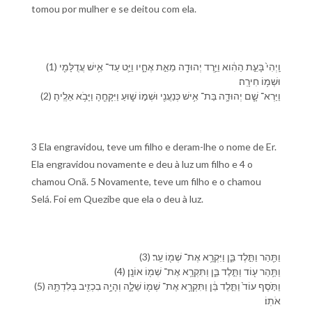
tomou por mulher e se deitou com ela.
(1) וַֽ⁠יְהִי֙ בָּ⁠עֵ֣ת הַ⁠הִ֔וא וַ⁠יֵּ֥רֶד יְהוּדָ֖ה מֵ⁠אֵ֣ת אֶחָ֑י⁠ו וַ⁠יֵּ֛ט עַד־ אִ֥ישׁ עֲדֻלָּמִ֖י
וּ⁠שְׁמ֥⁠וֹ חִירָֽה׃
(2) וַ⁠יַּרְא־ שָׁ֧ם יְהוּדָ֛ה בַּת־ אִ֥ישׁ כְּנַעֲנִ֖י וּ⁠שְׁמ֣⁠וֹ שׁ֑וּעַ וַ⁠יִּקָּחֶ֖⁠הָ וַ⁠יָּבֹ֥א אֵלֶֽי⁠הָ׃
3 Ela engravidou, teve um filho e deram-lhe o nome de Er.
Ela engravidou novamente e deu à luz um filho e 4 o
chamou Onã. 5 Novamente, teve um filho e o chamou
Selá. Foi em Quezibe que ela o deu à luz.
(3) וַ⁠תַּ֖הַר וַ⁠תֵּ֣לֶד בֵּ֑ן וַ⁠יִּקְרָ֥א אֶת־ שְׁמ֖⁠וֹ עֵֽר׃
(4) וַ⁠תַּ֥הַר ע֖וֹד וַ⁠תֵּ֣לֶד בֵּ֑ן וַ⁠תִּקְרָ֥א אֶת־ שְׁמ֖⁠וֹ אוֹנָֽן׃
(5) וַ⁠תֹּ֤סֶף עוֹד֙ וַ⁠תֵּ֣לֶד בֵּ֔ן וַ⁠תִּקְרָ֥א אֶת־ שְׁמ֖⁠וֹ שֵׁלָ֑ה וְ⁠הָיָ֥ה בִ⁠כְזִ֖יב בְּ⁠לִדְתָּ֥⁠הּ
אֹתֽ⁠וֹ׃