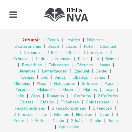
Gênesis
|
Êxodo
|
Levítico
|
Números
|
Deuteronômio
|
Josué
|
Juízes
|
Rute
|
1 Samuel
|
2 Samuel
|
1 Reis
|
2 Reis
|
1 Crônicas
|
2
Crônicas
|
Esdras
|
Neemias
|
Ester
|
Jó
|
Salmos
|
Provérbios
|
Eclesiastes
|
Cânticos
|
Isaías
|
Jeremias
|
Lamentações
|
Ezequiel
|
Daniel
|
Oséias
|
Joel
|
Amós
|
Obadias
|
Jonas
|
Miquéias
|
Naum
|
Habacuque
|
Sofonias
|
Ageu
|
Zacarias
|
Malaquias
|
Mateus
|
Marcos
|
Lucas
|
João
|
Atos
|
Romanos
|
1 Coríntios
|
2 Coríntios
|
Gálatas
|
Efésios
|
Filipenses
|
Colossenses
|
1
Tessalonicenses
|
2 Tessalonicenses
|
1 Timóteo
|
2 Timóteo
|
Tito
|
Filemom
|
Hebreus
|
Tiago
|
1
Pedro
|
2 Pedro
|
1 João
|
2 João
|
3 João
|
Judas
|
Apocalipse