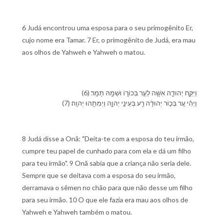
6 Judá encontrou uma esposa para o seu primogênito Er,
cujo nome era Tamar. 7 Er, o primogênito de Judá, era mau
aos olhos de Yahweh e Yahweh o matou.
(6) וַ⁠יִּקַּ֧ח יְהוּדָ֛ה אִשָּׁ֖ה לְ⁠עֵ֣ר בְּכוֹר֑⁠וֹ וּ⁠שְׁמָ֖⁠הּ תָּמָֽר׃
(7) וַ⁠יְהִ֗י עֵ֚ר בְּכ֣וֹר יְהוּדָ֔ה רַ֖ע בְּ⁠עֵינֵ֣י יְהוָ֑ה וַ⁠יְמִתֵ֖⁠הוּ יְהוָֽה׃
8 Judá disse a Onã: "Deita-te com a esposa do teu irmão,
cumpre teu papel de cunhado para com ela e dá um filho
para teu irmão". 9 Onã sabia que a criança não seria dele.
Sempre que se deitava com a esposa do seu irmão,
derramava o sêmen no chão para que não desse um filho
para seu irmão. 10 O que ele fazia era mau aos olhos de
Yahweh e Yahweh também o matou.