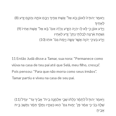
(8) וַ⁠יֹּ֤אמֶר יְהוּדָה֙ לְ⁠אוֹנָ֔ן בֹּ֛א אֶל־ אֵ֥שֶׁת אָחִ֖י⁠ךָ וְ⁠יַבֵּ֣ם אֹתָ֑⁠הּ וְ⁠הָקֵ֥ם זֶ֖רַע
לְ⁠אָחִֽי⁠ךָ׃
(9) וַ⁠יֵּ֣דַע אוֹנָ֔ן כִּ֛י לֹּ֥א ל֖⁠וֹ יִהְיֶ֣ה הַ⁠זָּ֑רַע וְ⁠הָיָ֞ה אִם־ בָּ֨א אֶל־ אֵ֤שֶׁת אָחִי⁠ו֙
וְ⁠שִׁחֵ֣ת אַ֔רְצָ⁠ה לְ⁠בִלְתִּ֥י נְתָן־ זֶ֖רַע לְ⁠אָחִֽי⁠ו׃
(10) וַ⁠יֵּ֛רַע בְּ⁠עֵינֵ֥י יְהוָ֖ה אֲשֶׁ֣ר עָשָׂ֑ה וַ⁠יָּ֖מֶת גַּם־ אֹתֽ⁠וֹ׃
11 Então Judá disse a Tamar, sua nora: "Permanece como
viúva na casa de teu pai até que Selá, meu filho, cresça".
Pois pensou: "Para que não morra como seus irmãos".
Tamar partiu e viveu na casa de seu pai.
(11) וַ⁠יֹּ֣אמֶר יְהוּדָה֩ לְ⁠תָמָ֨ר כַּלָּת֜⁠וֹ שְׁבִ֧י אַלְמָנָ֣ה בֵית־ אָבִ֗י⁠ךְ עַד־ יִגְדַּל֙
שֵׁלָ֣ה בְנִ֔⁠י כִּ֣י אָמַ֔ר פֶּן־ יָמ֥וּת גַּם־ ה֖וּא כְּ⁠אֶחָ֑י⁠ו וַ⁠תֵּ֣לֶךְ תָּמָ֔ר וַ⁠תֵּ֖שֶׁב בֵּ֥ית
אָבִֽי⁠הָ׃