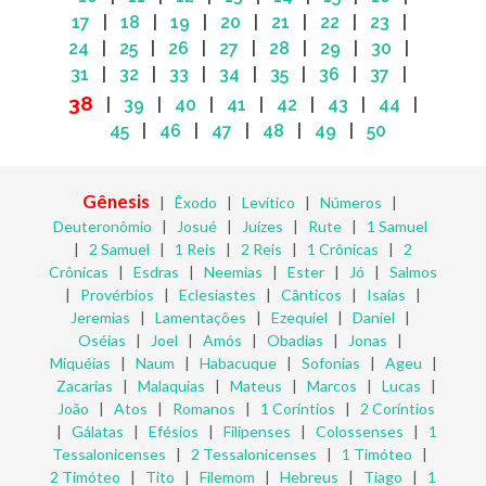
17
|
18
|
19
|
20
|
21
|
22
|
23
|
24
|
25
|
26
|
27
|
28
|
29
|
30
|
31
|
32
|
33
|
34
|
35
|
36
|
37
|
38
|
39
|
40
|
41
|
42
|
43
|
44
|
45
|
46
|
47
|
48
|
49
|
50
Gênesis
|
Êxodo
|
Levítico
|
Números
|
Deuteronômio
|
Josué
|
Juízes
|
Rute
|
1 Samuel
|
2 Samuel
|
1 Reis
|
2 Reis
|
1 Crônicas
|
2
Crônicas
|
Esdras
|
Neemias
|
Ester
|
Jó
|
Salmos
|
Provérbios
|
Eclesiastes
|
Cânticos
|
Isaías
|
Jeremias
|
Lamentações
|
Ezequiel
|
Daniel
|
Oséias
|
Joel
|
Amós
|
Obadias
|
Jonas
|
Miquéias
|
Naum
|
Habacuque
|
Sofonias
|
Ageu
|
Zacarias
|
Malaquias
|
Mateus
|
Marcos
|
Lucas
|
João
|
Atos
|
Romanos
|
1 Coríntios
|
2 Coríntios
|
Gálatas
|
Efésios
|
Filipenses
|
Colossenses
|
1
Tessalonicenses
|
2 Tessalonicenses
|
1 Timóteo
|
2 Timóteo
|
Tito
|
Filemom
|
Hebreus
|
Tiago
|
1