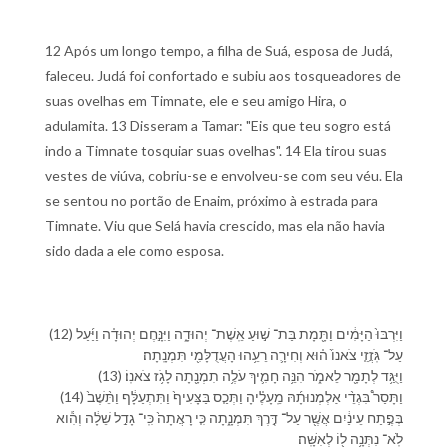
12 Após um longo tempo, a filha de Suá, esposa de Judá,
faleceu. Judá foi confortado e subiu aos tosqueadores de
suas ovelhas em Timnate, ele e seu amigo Hira, o
adulamita. 13 Disseram a Tamar: "Eis que teu sogro está
indo a Timnate tosquiar suas ovelhas". 14 Ela tirou suas
vestes de viúva, cobriu-se e envolveu-se com seu véu. Ela
se sentou no portão de Enaim, próximo à estrada para
Timnate. Viu que Selá havia crescido, mas ela não havia
sido dada a ele como esposa.
(12) וַ⁠יִּרְבּוּ֙ הַ⁠יָּמִ֔ים וַ⁠תָּ֖מָת בַּת־ שׁ֣וּעַ אֵֽשֶׁת־ יְהוּדָ֑ה וַ⁠יִּנָּ֣חֶם יְהוּדָ֗ה וַ⁠יַּ֜עַל
עַל־ גֹּֽזֲזֵ֤י צֹאנ⁠וֹ֙ ה֗וּא וְ⁠חִירָ֛ה רֵעֵ֥⁠הוּ הָ⁠עֲדֻלָּמִ֖י תִּמְנָֽתָ⁠ה׃
(13) וַ⁠יֻּגַּ֥ד לְ⁠תָמָ֖ר לֵ⁠אמֹ֑ר הִנֵּ֥ה חָמִ֛י⁠ךְ עֹלֶ֥ה תִמְנָ֖תָ⁠ה לָ⁠גֹ֥ז צֹאנֽ⁠וֹ׃
(14) וַ⁠תָּסַר֩ בִּגְדֵ֨י אַלְמְנוּתָ֜⁠הּ מֵֽ⁠עָלֶ֗י⁠הָ וַ⁠תְּכַ֤ס בַּ⁠צָּעִיף֙ וַ⁠תִּתְעַלָּ֔ף וַ⁠תֵּ֨שֶׁב֙
בְּ⁠פֶ֣תַח עֵינַ֔יִם אֲשֶׁ֖ר עַל־ דֶּ֣רֶךְ תִּמְנָ֑תָ⁠ה כִּ֤י רָאֲתָה֙ כִּֽי־ גָדַ֣ל שֵׁלָ֔ה וְ⁠הִ֕וא
לֹֽא־ נִתְּנָ֥ה ל֖⁠וֹ לְ⁠אִשָּֽׁה׃