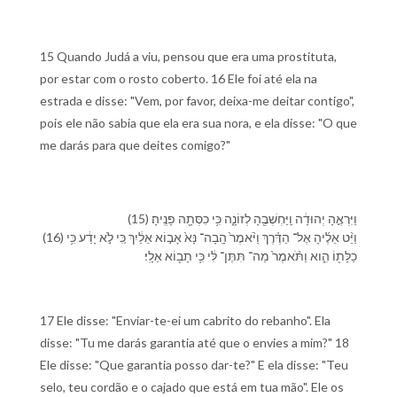
15 Quando Judá a viu, pensou que era uma prostituta,
por estar com o rosto coberto. 16 Ele foi até ela na
estrada e disse: "Vem, por favor, deixa-me deitar contigo",
pois ele não sabia que ela era sua nora, e ela disse: "O que
me darás para que deites comigo?"
(15) וַ⁠יִּרְאֶ֣⁠הָ יְהוּדָ֔ה וַֽ⁠יַּחְשְׁבֶ֖⁠הָ לְ⁠זוֹנָ֑ה כִּ֥י כִסְּתָ֖ה פָּנֶֽי⁠הָ׃
(16) וַ⁠יֵּ֨ט אֵלֶ֜י⁠הָ אֶל־ הַ⁠דֶּ֗רֶךְ וַ⁠יֹּ֨אמֶר֙ הָֽבָ⁠ה־ נָּא֙ אָב֣וֹא אֵלַ֔יִ⁠ךְ כִּ֚י לֹ֣א יָדַ֔ע כִּ֥י
כַלָּת֖⁠וֹ הִ֑וא וַ⁠תֹּ֨אמֶר֙ מַה־ תִּתֶּן־ לִּ֔⁠י כִּ֥י תָב֖וֹא אֵלָֽ⁠י׃
17 Ele disse: "Enviar-te-ei um cabrito do rebanho". Ela
disse: "Tu me darás garantia até que o envies a mim?" 18
Ele disse: "Que garantia posso dar-te?" E ela disse: "Teu
selo, teu cordão e o cajado que está em tua mão". Ele os