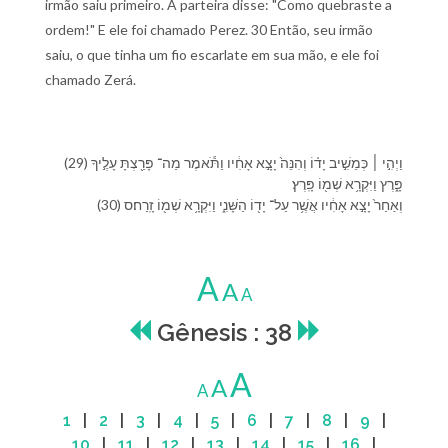
irmão saiu primeiro. A parteira disse: "Como quebraste a
ordem!" E ele foi chamado Perez. 30 Então, seu irmão
saiu, o que tinha um fio escarlate em sua mão, e ele foi
chamado Zerá.
(29) וַ⁠יְהִ֣י ׀ כְּ⁠מֵשִׁ֣יב יָד֗⁠וֹ וְ⁠הִנֵּה֙ יָצָ֣א אָחִ֔י⁠ו וַ⁠תֹּ֕אמֶר מַה־ פָּרַ֖צְתָּ עָלֶ֣י⁠ךָ
פָּ֑רֶץ וַ⁠יִּקְרָ֥א שְׁמ֖⁠וֹ פָּֽרֶץ׃
(30) וְ⁠אַחַר֙ יָצָ֣א אָחִ֔י⁠ו אֲשֶׁ֥ר עַל־ יָד֖⁠וֹ הַ⁠שָּׁנִ֑י וַ⁠יִּקְרָ֥א שְׁמ֖⁠וֹ זָֽרַח׃ס
A
A
A
Gênesis : 38
A
A
A
1
|
2
|
3
|
4
|
5
|
6
|
7
|
8
|
9
|
10
|
11
|
12
|
13
|
14
|
15
|
16
|