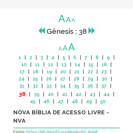
A
A
A
Gênesis : 38
A
A
A
1
|
2
|
3
|
4
|
5
|
6
|
7
|
8
|
9
|
10
|
11
|
12
|
13
|
14
|
15
|
16
|
17
|
18
|
19
|
20
|
21
|
22
|
23
|
24
|
25
|
26
|
27
|
28
|
29
|
30
|
31
|
32
|
33
|
34
|
35
|
36
|
37
|
38
|
39
|
40
|
41
|
42
|
43
|
44
|
45
|
46
|
47
|
48
|
49
|
50
NOVA BÍBLIA DE ACESSO LIVRE -
NVA
Fonte:
https://git.door43.org/alexandre_brazil