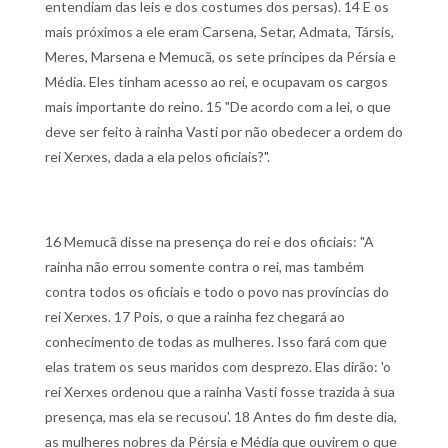
entendiam das leis e dos costumes dos persas).
14 E os
mais próximos a ele eram Carsena, Setar, Admata, Társis,
Meres, Marsena e Memucã, os sete príncipes da Pérsia e
Média. Eles tinham acesso ao rei, e ocupavam os cargos
mais importante do reino.
15 "De acordo com a lei, o que
deve ser feito à rainha Vasti por não obedecer a ordem do
rei Xerxes, dada a ela pelos oficiais?".
16 Memucã disse na presença do rei e dos oficiais: "A
rainha não errou somente contra o rei, mas também
contra todos os oficiais e todo o povo nas províncias do
rei Xerxes.
17 Pois, o que a rainha fez chegará ao
conhecimento de todas as mulheres. Isso fará com que
elas tratem os seus maridos com desprezo. Elas dirão: 'o
rei Xerxes ordenou que a rainha Vasti fosse trazida à sua
presença, mas ela se recusou'.
18 Antes do fim deste dia,
as mulheres nobres da Pérsia e Média que ouvirem o que