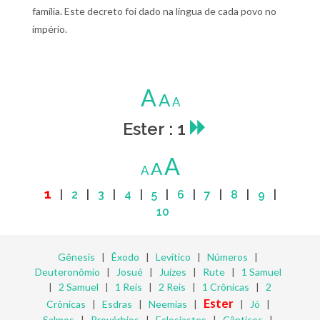
família. Este decreto foi dado na língua de cada povo no
império.
A
A
A
Ester : 1
A
A
A
1
|
2
|
3
|
4
|
5
|
6
|
7
|
8
|
9
|
10
Gênesis
|
Êxodo
|
Levítico
|
Números
|
Deuteronômio
|
Josué
|
Juízes
|
Rute
|
1 Samuel
|
2 Samuel
|
1 Reis
|
2 Reis
|
1 Crônicas
|
2
Ester
Crônicas
|
Esdras
|
Neemias
|
|
Jó
|
Salmos
|
Provérbios
|
Eclesiastes
|
Cânticos
|