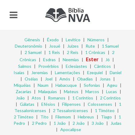
Gênesis
|
Êxodo
|
Levítico
|
Números
|
Deuteronômio
|
Josué
|
Juízes
|
Rute
|
1 Samuel
|
2 Samuel
|
1 Reis
|
2 Reis
|
1 Crônicas
|
2
Ester
Crônicas
|
Esdras
|
Neemias
|
|
Jó
|
Salmos
|
Provérbios
|
Eclesiastes
|
Cânticos
|
Isaías
|
Jeremias
|
Lamentações
|
Ezequiel
|
Daniel
|
Oséias
|
Joel
|
Amós
|
Obadias
|
Jonas
|
Miquéias
|
Naum
|
Habacuque
|
Sofonias
|
Ageu
|
Zacarias
|
Malaquias
|
Mateus
|
Marcos
|
Lucas
|
João
|
Atos
|
Romanos
|
1 Coríntios
|
2 Coríntios
|
Gálatas
|
Efésios
|
Filipenses
|
Colossenses
|
1
Tessalonicenses
|
2 Tessalonicenses
|
1 Timóteo
|
2 Timóteo
|
Tito
|
Filemom
|
Hebreus
|
Tiago
|
1
Pedro
|
2 Pedro
|
1 João
|
2 João
|
3 João
|
Judas
|
Apocalipse