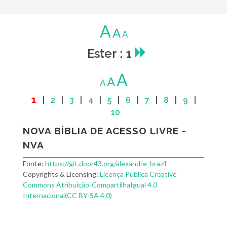
A
A
A
Ester : 1
A
A
A
1
|
2
|
3
|
4
|
5
|
6
|
7
|
8
|
9
|
10
NOVA BÍBLIA DE ACESSO LIVRE -
NVA
Fonte:
https://git.door43.org/alexandre_brazil
Copyrights & Licensing:
Licença Pública Creative
Commons Atribuição-CompartilhaIgual 4.0
Internacional(CC BY-SA 4.0)