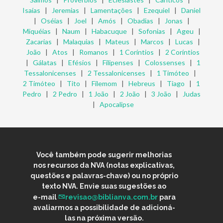
Isaías
|
Jeremias
|
Lamentações
|
Ezequiel
|
Daniel
|
Oséias
|
Joel
|
Amós
|
Obadias
|
Jonas
|
Miquéias
|
Naum
|
Habacuque
|
Sofonias
|
Ageu
|
Zacarias
|
Malaquias
|
Mateus
|
Marcos
|
Lucas
|
João
|
Atos
|
Romanos
|
1 Coríntios
|
2 Coríntios
|
Gálatas
|
Efésios
|
Filipenses
|
Colossenses
|
1
Tessalonicenses
|
2 Tessalonicenses
|
1 Timóteo
|
2 Timóteo
|
Tito
|
Filemom
|
Hebreus
|
Tiago
|
1
Pedro
|
2 Pedro
|
1 João
|
2 João
|
3 João
|
Judas
|
Apocalipse
Você também pode sugerir melhorias
nos recursos da NVA (notas explicativas,
questões e palavras-chave) ou no próprio
texto NVA. Envie suas sugestões ao
e-mail
revisao@biblianva.com.br
para
avaliarmos a possibilidade de adicioná-
las na próxima versão.