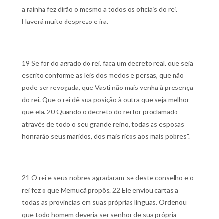
a rainha fez dirão o mesmo a todos os oficiais do rei.
Haverá muito desprezo e ira.
19 Se for do agrado do rei, faça um decreto real, que seja
escrito conforme as leis dos medos e persas, que não
pode ser revogada, que Vasti não mais venha à presença
do rei. Que o rei dê sua posição à outra que seja melhor
que ela.
20 Quando o decreto do rei for proclamado
através de todo o seu grande reino, todas as esposas
honrarão seus maridos, dos mais ricos aos mais pobres".
21 O rei e seus nobres agradaram-se deste conselho e o
rei fez o que Memucã propôs.
22 Ele enviou cartas a
todas as províncias em suas próprias línguas. Ordenou
que todo homem deveria ser senhor de sua própria