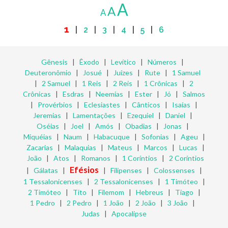
A
A
A
1
|
2
|
3
|
4
|
5
|
6
Gênesis
|
Êxodo
|
Levítico
|
Números
|
Deuteronômio
|
Josué
|
Juízes
|
Rute
|
1 Samuel
|
2 Samuel
|
1 Reis
|
2 Reis
|
1 Crônicas
|
2
Crônicas
|
Esdras
|
Neemias
|
Ester
|
Jó
|
Salmos
|
Provérbios
|
Eclesiastes
|
Cânticos
|
Isaías
|
Jeremias
|
Lamentações
|
Ezequiel
|
Daniel
|
Oséias
|
Joel
|
Amós
|
Obadias
|
Jonas
|
Miquéias
|
Naum
|
Habacuque
|
Sofonias
|
Ageu
|
Zacarias
|
Malaquias
|
Mateus
|
Marcos
|
Lucas
|
João
|
Atos
|
Romanos
|
1 Coríntios
|
2 Coríntios
Efésios
|
Gálatas
|
|
Filipenses
|
Colossenses
|
1 Tessalonicenses
|
2 Tessalonicenses
|
1 Timóteo
|
2 Timóteo
|
Tito
|
Filemom
|
Hebreus
|
Tiago
|
1 Pedro
|
2 Pedro
|
1 João
|
2 João
|
3 João
|
Judas
|
Apocalipse