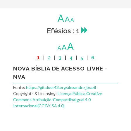
A
A
A
Efésios : 1
A
A
A
1
|
2
|
3
|
4
|
5
|
6
NOVA BÍBLIA DE ACESSO LIVRE -
NVA
Fonte:
https://git.door43.org/alexandre_brazil
Copyrights & Licensing:
Licença Pública Creative
Commons Atribuição-CompartilhaIgual 4.0
Internacional(CC BY-SA 4.0)