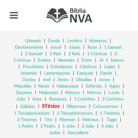
Gênesis
|
Êxodo
|
Levítico
|
Números
|
Deuteronômio
|
Josué
|
Juízes
|
Rute
|
1 Samuel
|
2 Samuel
|
1 Reis
|
2 Reis
|
1 Crônicas
|
2
Crônicas
|
Esdras
|
Neemias
|
Ester
|
Jó
|
Salmos
|
Provérbios
|
Eclesiastes
|
Cânticos
|
Isaías
|
Jeremias
|
Lamentações
|
Ezequiel
|
Daniel
|
Oséias
|
Joel
|
Amós
|
Obadias
|
Jonas
|
Miquéias
|
Naum
|
Habacuque
|
Sofonias
|
Ageu
|
Zacarias
|
Malaquias
|
Mateus
|
Marcos
|
Lucas
|
João
|
Atos
|
Romanos
|
1 Coríntios
|
2 Coríntios
Efésios
|
Gálatas
|
|
Filipenses
|
Colossenses
|
1 Tessalonicenses
|
2 Tessalonicenses
|
1 Timóteo
|
2 Timóteo
|
Tito
|
Filemom
|
Hebreus
|
Tiago
|
1 Pedro
|
2 Pedro
|
1 João
|
2 João
|
3 João
|
Judas
|
Apocalipse